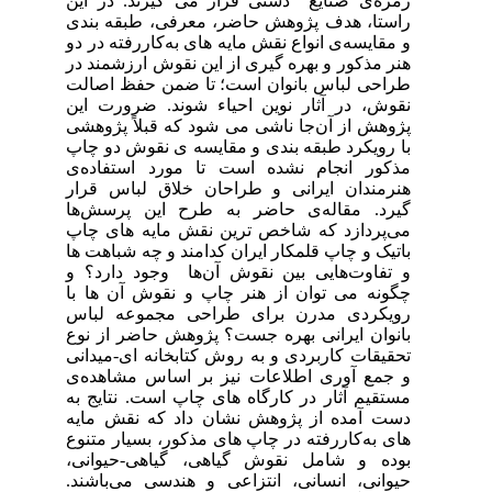
زمره‌ی صنایع دستی قرار می گیرند. در این
راستا، هدف پژوهش حاضر، معرفی، طبقه بندی
و مقایسه‌ی انواع نقش مایه های به‌کاررفته در دو
هنر مذکور و بهره گیری از این نقوش ارزشمند در
طراحی لباس بانوان است؛ تا ضمن حفظ اصالت
نقوش، در آثار نوین احیاء شوند. ضرورت این
پژوهش از آن‌جا ناشی می شود که قبلاً پژوهشی
با رویکرد طبقه بندی و مقایسه ی نقوش دو چاپ
مذکور انجام نشده است تا مورد استفاده‌ی
هنرمندان ایرانی و طراحان خلاق لباس قرار
گیرد. مقاله‌ی حاضر به طرح این پرسش‌ها
می‌پردازد که شاخص ترین نقش مایه های چاپ
باتیک و چاپ قلمکار ایران کدامند و چه شباهت ها
و تفاوت‌هایی بین نقوش آن‌ها وجود دارد؟ و
چگونه می توان از هنر چاپ و نقوش آن ها با
رویکردی مدرن برای طراحی مجموعه لباس
بانوان ایرانی بهره جست؟ پژوهش حاضر از نوع
تحقیقات کاربردی و به روش کتابخانه ای-میدانی
و جمع آوری اطلاعات نیز بر اساس مشاهده‌ی
مستقیم آثار در کارگاه های چاپ است. نتایج به
دست آمده از پژوهش نشان داد که نقش مایه
های به‌‌کاررفته در چاپ های مذکور، بسیار متنوع
بوده و شامل نقوش گیاهی، گیاهی-حیوانی،
حیوانی، انسانی، انتزاعی و هندسی می‌باشند.