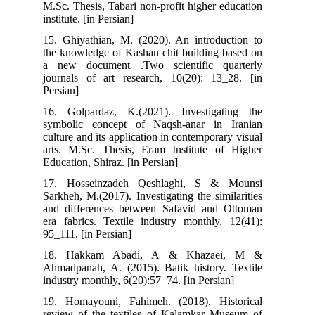
M.Sc. Thesis, Tabari non-profit higher education
institute. [in Persian]
15. Ghiyathian, M. (2020). An introduction to
the knowledge of Kashan chit building based on
a new document .Two scientific quarterly
journals of art research, 10(20): 13_28. [in
Persian]
16. Golpardaz, K.(2021). Investigating the
symbolic concept of Naqsh-anar in Iranian
culture and its application in contemporary visual
arts. M.Sc. Thesis, Eram Institute of Higher
Education, Shiraz. [in Persian]
17. Hosseinzadeh Qeshlaghi, S & Mounsi
Sarkheh, M.(2017). Investigating the similarities
and differences between Safavid and Ottoman
era fabrics. Textile industry monthly, 12(41):
95_111. [in Persian]
18. Hakkam Abadi, A & Khazaei, M &
Ahmadpanah, A. (2015). Batik history. Textile
industry monthly, 6(20):57_74. [in Persian]
19. Homayouni, Fahimeh. (2018). Historical
review of the textiles of Kalamkar Museum of