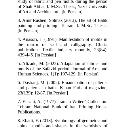
study of fabric and pen motifs during the period
of Shah Abbas I. M.Sc. Thesis, Yazd University
of Art and Architecture. [in Persian]
3. Amir Rashed, Solmaz (2013). The art of Batik
painting and printing. Tehran: I. M.Sc. Thesis.
[in Persian]
4. Anasori, J. (1991). Manifestation of motifs in
the mirror of seal and calligraphy, Chista
publication. Textile industry monthly, 23(84):
439-445. [in Persian]
5. Alizade, M. (2022). Adaptation of fabrics and
motifs of the Safavid period. Journal of Arts and
Human Sciences, 1(1): 107-129. [in Persian]
6. Dastranj, M. (2002). Emancipation of patterns
and patterns in batik. Kihan Farhani magazine,
23(139): 12-87. [in Persian]
7. Ehsani, A. (1977). Iranian Writers' Collection.
Tehran: National Bank of Iran Printing House
Publications.
8. Ebadi, F. (2018). Symbology of geometric and
animal motifs and shapes in the varnishes of