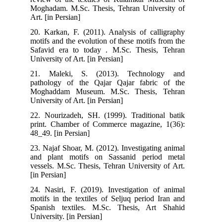
Moghadam. M.Sc. Thesis, Tehran University of
Art. [in Persian]
20. Karkan, F. (2011). Analysis of calligraphy
motifs and the evolution of these motifs from the
Safavid era to today . M.Sc. Thesis, Tehran
University of Art. [in Persian]
21. Maleki, S. (2013). Technology and
pathology of the Qajar Qajar fabric of the
Moghaddam Museum. M.Sc. Thesis, Tehran
University of Art. [in Persian]
22. Nourizadeh, SH. (1999). Traditional batik
print. Chamber of Commerce magazine, 1(36):
48_49. [in Persian]
23. Najaf Shoar, M. (2012). Investigating animal
and plant motifs on Sassanid period metal
vessels. M.Sc. Thesis, Tehran University of Art.
[in Persian]
24. Nasiri, F. (2019). Investigation of animal
motifs in the textiles of Seljuq period Iran and
Spanish textiles. M.Sc. Thesis, Art Shahid
University. [in Persian]