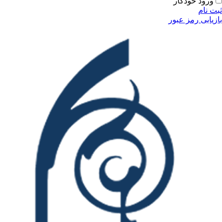
ودکار
مز عبور