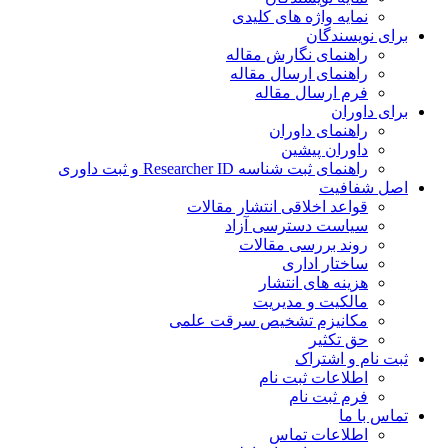
نمایه واژه های کلیدی
ی نویسندگان
راهنمای نگارش مقاله
راهنمای ارسال مقاله
فرم ارسال مقاله
ی داوران
راهنمای داوران
داوران پیشین
راهنمای ثبت شناسه Researcher ID و ثبت داوری
 شفافیت
قواعد اخلاقی انتشار مقالات
سیاست دسترسی آزاد
روند بررسی مقالات
ساختار اداری
هزینه های انتشار
مالکیت و مدیریت
ﻣﮑﺎﻧﯿﺰم ﺗﺸﺨﯿﺺ ﺳﺮﻗﺖ ﻋﻠﻤﯽ
حق تکثیر
 نام و اشتراک
اطلاعات ثبت نام
فرم ثبت نام
س با ما
اطلاعات تماس