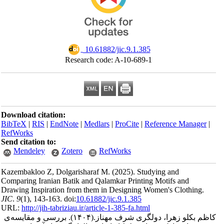
‎ 10.61882/jic.9.1.385
Research code: A-10-689-1
Download citation:
BibTeX
|
RIS
|
EndNote
|
Medlars
|
ProCite
|
Reference Man
RefWorks
Send citation to:
Mendeley
Zotero
RefWorks
Kazembakloo Z, Dolgarisharaf M.
(2025).
Studying and
Comparing Iranian Batik and Qalamkar Printing Motifs and
Drawing Inspiration from them in Designing Women's Clothi
JIC
.
9
(1)
, 143-163. doi:
10.61882/jic.9.1.385
URL:
http://jih-tabriziau.ir/article-1-385-fa.html
بررسی و مقایسه‌ی
(۱۴۰۴).
بکلو زهرا، دولگری شرف مهناز