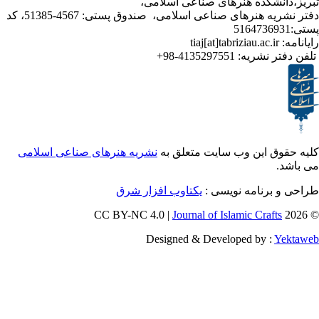
انشکده هنرهای صناعی اسلامی
دفتر نشریه هنرهای صناعی اسلامی، صندوق پستی: 4567-51385، کد
4135297551-98+
تر نشریه
ق این وب سایت متعلق به
نشریه هنرهای صناعی اسلامی
و برنامه نویسی
یکتاوب افزار شرق
Journal of Islamic Craf
Designed & Developed by :