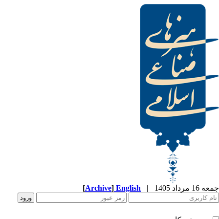
[
Archive
]
English
|