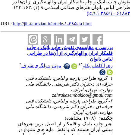
پ باتیک و چاپ قلمکار ایران و الهام‌گیری از آن‌ها در
اس بانوان هنرهای صناعی اسلامی ۹ (۱) :۱۶۳-۱۴۳
۱۰,۶۱۸۸
URL:
http://jih-tabriziau.ir/article-۱-۳۸۵-fa.html
بررسی و مقایسه‌ی نقوش چاپ باتیک و چاپ
قلمکار ایران و الهام‌گیری از آن‌ها در طراحی
لباس بانوان
۲
۱
*
مهناز دولگری شرف
،
زهرا کاظم بکلو
۱- گروه طراحی پارچه و لباس، دانشکده‌ فنی
حرفه ای دختران دکتر شریعتی، دانشگاه ملی
مهارت، تهران، ایران ،
zahrakazembakloo@gmail.com
۲- گروه طراحی پارچه و لباس، دانشکده‌ فنی
حرفه ای دختران دکتر شریعتی، دانشگاه ملی
مهارت، تهران، ایران
چکیده:
(۱۷۰۸ مشاهده)
هنر چاپ باتیک و قلمکار از اصیل ترین هنرهای
سنتی ایران هستند که با نقش مایه های متنوع در