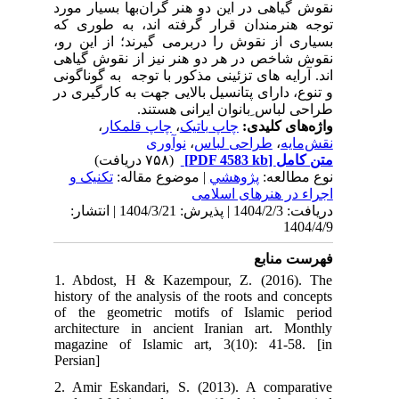
نقوش گیاهی در این دو هنر گران‌بها بسیار مورد
توجه هنرمندان قرار گرفته اند، به طوری که
بسیاری از نقوش را دربرمی گیرند؛ از این ‌رو،
نقوش شاخص در هر دو هنر نیز از نقوش گیاهی
اند. آرایه های تزئینی مذکور با توجه به گوناگونی
و تنوع، دارای پتانسیل بالایی جهت به کارگیری در
طراحی لباس ِبانوان ایرانی هستند.
،
چاپ قلمکار
،
چاپ باتیک
واژه‌های کلیدی:
نوآوری
،
طراحی لباس
،
نقش‌مایه
(۷۵۸ دریافت)
[PDF 4583 kb]
متن کامل
نوع مطالعه:
پژوهشي
| موضوع مقاله:
تکنیک و
اجراء در هنرهای اسلامی
دریافت: 1404/2/3 | پذیرش: 1404/3/21 | انتشار:
1404/4/9
فهرست منابع
1. Abdost, H & Kazempour, Z. (2016). The
history of the analysis of the roots and concepts
of the geometric motifs of Islamic period
architecture in ancient Iranian art. Monthly
magazine of Islamic art, 3(10): 41-58. [in
Persian]
2. Amir Eskandari, S. (2013). A comparative