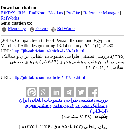
Download citation:
BibTeX
|
RIS
|
EndNote
|
Medlars
|
ProCite
|
Reference Man
RefWorks
Send citation to:
Mendeley
Zotero
RefWorks
(2017).
Comparative study of Persian Ilkhanid and Egyptian
Mamluk Textile design during 13-14 century.
JIC
.
1
(1)
, 21-3
URL:
http://jih-tabriziau.ir/article-1-39-fa.html
بررسی تطبیقی طراحی منسوجات ایلخانی ایران و ممالیک
مصر در قرون هفتم و هشتم هجری (۱۴-۱۳م.) هنرهای صناعی
-۲۱
URL:
http://jih-tabriziau.ir/article-۱-۳۹-fa.html
بررسی تطبیقی طراحی منسوجات ایلخانی ایران
و ممالیک مصر در قرون هفتم و هشتم هجری
(14-13م.)
چکیده:
(۸۲۲۹ مشاهده)
ایران ایلخانی (۶۵۴
تا۷۵۰ ه‍.­ق./ ۱۲۵۶ تا ۱۳۳۵م.)،