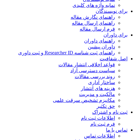
نمایه واژه های کلیدی
ی نویسندگان
راهنمای نگارش مقاله
راهنمای ارسال مقاله
فرم ارسال مقاله
ی داوران
راهنمای داوران
داوران پیشین
راهنمای ثبت شناسه Researcher ID و ثبت داوری
 شفافیت
قواعد اخلاقی انتشار مقالات
سیاست دسترسی آزاد
روند بررسی مقالات
ساختار اداری
هزینه های انتشار
مالکیت و مدیریت
ﻣﮑﺎﻧﯿﺰم ﺗﺸﺨﯿﺺ ﺳﺮﻗﺖ ﻋﻠﻤﯽ
حق تکثیر
 نام و اشتراک
اطلاعات ثبت نام
فرم ثبت نام
س با ما
اطلاعات تماس