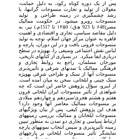
پس از یک دوره کوتاه رکود، به دلیل حمایت­
مغولان از تولید و تجارت منسوجات گرانبها، با
رشد چشمگیری در زمینه طراحی و تولید
منسوجات روبرو می­شود. در حکومت ممالیک
مصر(۶48
تا 923 ه‍.­ق./ ۱۲۵0 تا 1517م.) نیز، به
دلیل مقاصد سیاسی، تجاری و اقتصادی و اهمیت
قاهره به عنوان مرکز جهان اسلام، توجه به تولید
منسوجات فزونی یافت و در این دوران، پارچه و
لباس نقش اجتماعی وسیعی را، به­ویژه در سطح
درباری ایفا می­کرد. در بسیاری از کتاب­های تاریخی،
مورخان مسلمان، راجع به روابط تجاری و
فرهنگی ممالیک با تمدن­های شرقی و تأثیرپذیری
منسوجات آنها از سبک و طراحی شرقی به­ویژه
سبک چینی و ایلخانی، سخن به میان آمده است.
از اینرو، سؤال پژوهش حاضر این است که چه
شواهدی از تأثیر منسوجات ایران ایلخانی قرون
هفتم و هشتم هجری/سیزدهم و چهاردهم میلادی
بر منسوجات ممالیک معاصر آنها وجود دارد؟
هدف این پژوهش کیفی، پس از بیان ویژگی­های
منسوجات ایلخانان و ممالیک، بررسی زمینه­های
ارتباط سیاسی و تجاری دو تمدن به منظور تبیین
زمینه تأثیرپذیری و سپس انتخاب نمونه­های پارچه
نمایشگر تأثیر منسوجات ایلخانی بر پارچه­های
مملوکان مصر، به­منظور بررسی نحوه تأثیرپذیری