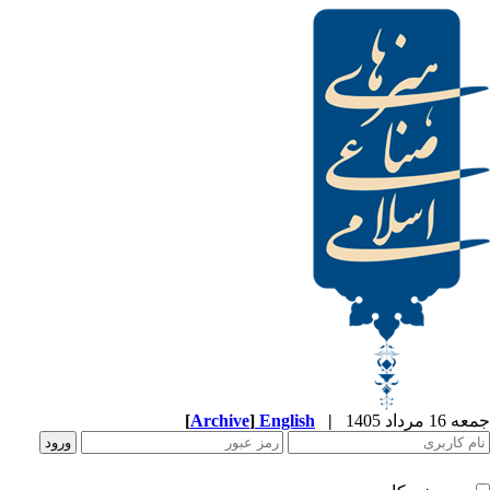
[
Archive
]
English
|