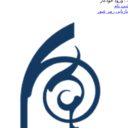
ودکار
مز عبور