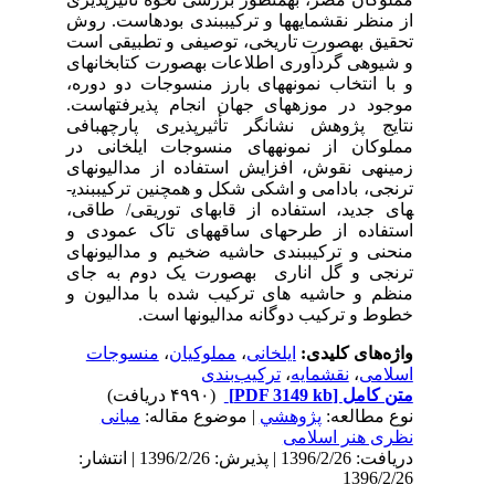
از منظر نقش­مایه­ها و ترکیب­بندی بوده­است. روش
تحقیق به­صورت تاریخی، توصیفی و تطبیقی است
و شیوه­ی گردآوری اطلاعات به­صورت کتابخانه­ای
و با انتخاب نمونه­های بارز منسوجات دو دوره،
موجود در موزه­های جهان انجام پذیرفته­است.
نتایج پژوهش نشانگر تأثیرپذیری پارچه­بافی
مملوکان از نمونه­های منسوجات ایلخانی در
زمینه­ی نقوش، افزایش استفاده از مدالیون­های
ترنجی، بادامی و اشکی شکل و همچنین ترکیب­بندی­
های جدید، استفاده از قاب­های توریقی/ طاقی،
استفاده از طرح­های ساقه­های تاک عمودی و
منحنی و ترکیب­بندی حاشیه ضخیم و مدالیون­های
ترنجی و گل اناری به­صورت یک دوم به جای
منظم و حاشیه های ترکیب شده با مدالیون و
خطوط و ترکیب دوگانه مدالیون­ها است.
واژه‌های کلیدی:
ایلخانی
،
مملوکیان
،
منسوجات
اسلامی
،
نقشمایه
،
ترکیب‌بندی
متن کامل
[PDF 3149 kb]
(۴۹۹۰ دریافت)
نوع مطالعه:
پژوهشي
| موضوع مقاله:
مبانی
نظری هنر اسلامی
دریافت: 1396/2/26 | پذیرش: 1396/2/26 | انتشار:
1396/2/26