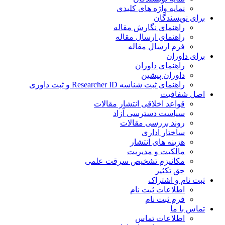
نمایه واژه های کلیدی
برای نویسندگان
راهنمای نگارش مقاله
راهنمای ارسال مقاله
فرم ارسال مقاله
برای داوران
راهنمای داوران
داوران پیشین
راهنمای ثبت شناسه Researcher ID و ثبت داوری
اصل شفافیت
قواعد اخلاقی انتشار مقالات
سیاست دسترسی آزاد
روند بررسی مقالات
ساختار اداری
هزینه های انتشار
مالکیت و مدیریت
ﻣﮑﺎﻧﯿﺰم ﺗﺸﺨﯿﺺ ﺳﺮﻗﺖ ﻋﻠﻤﯽ
حق تکثیر
ثبت نام و اشتراک
اطلاعات ثبت نام
فرم ثبت نام
تماس با ما
اطلاعات تماس