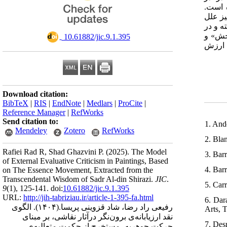
ده است
یز علل
ه و در
بخش» و
‎ 10.61882/jic.9.1.395
ی ارزش
Download citation:
BibTeX
|
RIS
|
EndNote
|
Medlars
|
ProCite
|
Reference Manager
|
RefWorks
Send citation to:
1. And
Mendeley
Zotero
RefWorks
2. Bla
Rafiei Rad R, Shad Ghazvini P.
(2025).
The Model
3. Bar
of External Evaluative Criticism in Paintings, Based
4. Bar
on The Essence Movement, Extracted from the
Transcendental Wisdom of Sadr Al-din Shirazi.
JIC
.
5. Car
9
(1)
, 125-141. doi:
10.61882/jic.9.1.395
URL:
http://jih-tabriziau.ir/article-1-395-fa.html
6. Dar
الگوی
(۱۴۰۴).
رفیعی راد رضا، شاد قزوینی پریسا.
Arts, T
نقد ارزیابانه‌ی برون‌نگر درآثار نقاشی، بر مبنای
7. Des
حرکت جوهریه، مستخرج از حکمت متعالیه‌ی