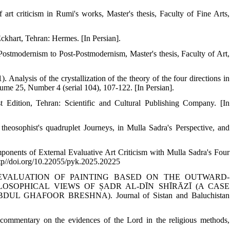
f art criticism in Rumi's works, Master's thesis, Faculty of Fine Arts,
ckhart, Tehran: Hermes. [In Persian].
ostmodernism to Post-Postmodernism, Master's thesis, Faculty of Art,
alysis of the crystallization of the theory of the four directions in
ume 25, Number 4 (serial 104), 107-122. [In Persian].
Edition, Tehran: Scientific and Cultural Publishing Company. [In
osophist's quadruplet Journeys, in Mulla Sadra's Perspective, and
ponents of External Evaluative Art Criticism with Mulla Sadra's Four
http//doi.org/10.22055/pyk.2025.20225
TICAL EVALUATION OF PAINTING BASED ON THE OUTWARD-
OSOPHICAL VIEWS OF ṢADR AL-DĪN SHĪRĀZĪ (A CASE
HAFOOR BRESHNA). Journal of Sistan and Baluchistan
commentary on the evidences of the Lord in the religious methods,