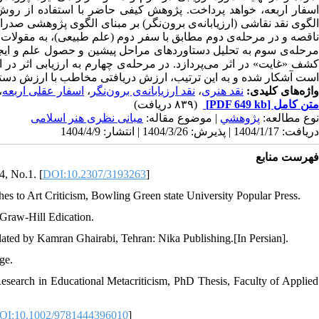
اسفار اربعه، خواهد پرداخت. پژوهش کیفی حاضر با استفاده از روش ت.
الگوی نقد نقاشی (ارزیابانه‌ی برون‌نگر) بر مبنای الگوی پژوهشی صدر
ناقصه و در مرحله‌ی دوم مطابق با سفر دوم (علم طبیعی)، به مقولات کَم، 
مرحله‌ی سوم به تحلیل دستاورد‌های مراحل پیشین و حصول علم و ایج
کشف «غایت» در اثر می‌پردازد. در مرحله‌ی چهارم به ارزیابی اثر در 
است آشکار شده و به این ترتیب، ارزش دریافتی مخاطب با ارزش دستاو.
،
اسفار عقلی اربعه
،
نقد ارزیابانه‌ی برون‌نگر
،
نقد هنری
واژه‌های کلیدی:
(۸۳۹ دریافت)
[PDF 649 kb]
متن کامل
نوع مطالعه:
پژوهشي
| موضوع مقاله:
مبانی نظری هنر اسلامی
دریافت: 1404/1/17 | پذیرش: 1404/3/26 | انتشار: 1404/4/9
فهرست منابع
4, No.1. [
DOI:10.2307/3193263
]
es to Art Criticism, Bowling Green state University Popular Press.
cGraw-Hill Edication.
slated by Kamran Ghairabi, Tehran: Nika Publishing.[In Persian].
ge.
Research in Educational Metacriticism, PhD Thesis, Faculty of Applied
OI:10.1002/9781444396010
]