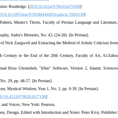
don: Routledge. [
DOI:10.4324/9780203479308
]
DOI:10.1093/gao/9781884446054.article.T004330
]
ttern, Master's Thesis, Faculty of Persian Language and Literature,
phy, Sadra's Memoirs, No. 43, (24-28). [In Persian].
of Nick Zangweil and Extracting the Method of Artistic Criticism from
h Century to the End of the 20th Century, Faculty of Art, Al-Zahra
d Reza Ghomsheh, "Irfan" Software, Version 2, Islamic Sciences
No. 29, pp. 48-57. [In Persian].
m, Mystical Wisdom, Year 1, No. 2, pp. 9-39. [In Persian].
I:10.4324/9780203627198
]
es, and Voices. New York: Pearson.
y, Design, Edited with Introduction and Notes: Peter Kivy, Pubilsher: