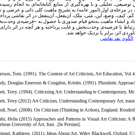
وصیفی‌ـ تحلیلی و با بهره‌گیری از منابع کتابخانه‌ای به انجام رسی
ا، در مرحله‌ی اول (امور عامه) به تشریح ماهیت کلی ذاتی و عرضی و ن
کیف، وَضع، اَین، مَتی، ملک، اَن‌یفعل، اَن‌ینفعل در اثر نقاشی پرداخت
اد و انشاء ماهیت به‌نحو قیام صدوری با حصول به «فرضیه‌ی وحدت‌
ارتباط با فرضیه‌ی وحدت‌بخش و غایت پرداخته و هر آنچه در اثر دارا
ردی اثر، برابر یا نزدیک خواهد شد
الگوی نقد نقاشی
erson, Tom. (1991). The Content of Art Criticism, Art Education, Vol 4
ndy, Douglas Emerson & Congdon, Kristin. (1991). Pluralistic Approach
rett, Terry. (1994). Criticizing Art: Undrestanding te Comtemporary, M
rett, Terry (2012) Art Criticism, Understanding Contemporary Art, tran
roll, Noel. (2008). On Criticism (Thinking in Action), England: Routled
abi, Helia (2015) Approaches and Patterns in Visual Art Criticism: A 
ehran University of Art, Iran. .[In Persian].
mond, Kathleen. (2011). Ideas About Art, Wiley Blackwell, Oxford. [
D