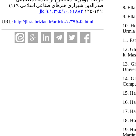
صدرالدین شیرازی هنرهای صناعی اسلامی ۹ (۱)
8. Elk
۱۰,۶۱۸۸۲/jic.۹.۱.۳۹۵
:۱۴۱-۱۲۵
9. Elki
URL:
http://jih-tabriziau.ir/article-۱-۳۹۵-fa.html
10. He
Urmia 
11. Fa
12. Gh
It, Mas
13. Gh
Univers
14. Gh
Comput
15. Ha
16. Ha
17. Ha
18. Ho
19. Hu
Martin