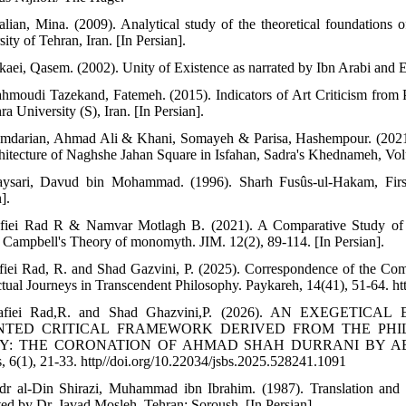
lalian, Mina. (2009). Analytical study of the theoretical foundations o
ity of Tehran, Iran. [In Persian].
kaei, Qasem. (2002). Unity of Existence as narrated by Ibn Arabi and E
hmoudi Tazekand, Fatemeh. (2015). Indicators of Art Criticism from P
a University (S), Iran. [In Persian].
mdarian, Ahmad Ali & Khani, Somayeh & Parisa, Hashempour. (2021). An
chitecture of Naghshe Jahan Square in Isfahan, Sadra's Khednameh, Vol
ysari, Davud bin Mohammad. (1996). Sharh Fusûs-ul-Hakam, First 
].
fiei Rad R & Namvar Motlagh B. (2021). A Comparative Study of the
 Campbell's Theory of monomyth. JIM. 12(2), 89-114. [In Persian].
fiei Rad, R. and Shad Gazvini, P. (2025). Correspondence of the Com
ectual Journeys in Transcendent Philosophy. Paykareh, 14(41), 51-64. 
Rafiei Rad,R. and Shad Ghazvini,P. (2026). AN EXEGE
NTED CRITICAL FRAMEWORK DERIVED FROM THE PHIL
Y: THE CORONATION OF AHMAD SHAH DURRANI BY ABDUL G
s, 6(1), 21-33. http//doi.org/10.22034/jsbs.2025.528241.1091
dr al-Din Shirazi, Muhammad ibn Ibrahim. (1987). Translation and 
ated by Dr. Javad Mosleh, Tehran: Soroush. [In Persian].