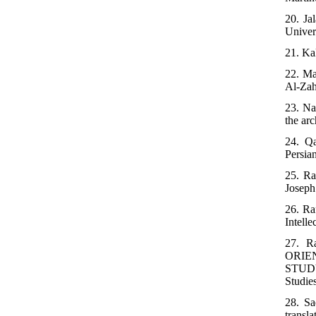
20. Ja
Univers
21. Ka
22. Ma
Al-Zahr
23. Na
the ar
24. Qa
Persian
25. Ra
Joseph
26. Ra
Intell
27. 
ORIE
STUD
Studie
28. Sa
transl