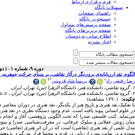
فرم برقراری ارتباط
تسهیلات پایگاه
راهنمای صفحات
جستجو در پایگاه
صفحه پرسش‌های متداول
صفحه برترین‌های پایگاه
اطلاع‌رسانی به دوستان
اخبار نشریه
دوره ۹، شماره ۱ - ( دوفصلنامه ۱۴۰۴ )
الگوی نقد ارزیابانه‌ی برون‌نگر درآثار نقاشی، بر مبنای حرکت جوهری
۲
*
۱
پریسا شاد قزوینی
،
رضا رفیعی راد
۱- گروه نقاشی، دانشکده‌ هنر، دانشگاه الزهرا (س)، تهران، ایران
c.ir
۲- گروه نقاشی، دانشکده‌ هنر، دانشگاه الزهرا (س)، تهران، ایران ،
چکیده:
(۱۷۹۰ مشاهده)
با تفکیک نقد هنری و تاریخ هنر از یکدیگر، نقد هنری در دوران معاصر د
در علوم انسانی پیوند یافته است. عدم وجود دستگاه نظری در نقد هنری
می‌نماید. کتب فلسفی صدرا که تحت الگویی پژوهشی، آغاز و انجام ن
میان روش عقلانی و سلوک عرفانی، در معرفت‌شناسی صدرا و نمونه‌
مدل علمی از نقد هنری (نقاشی) است که در آن اثر هنری (نقاشی) حر
نموده و در نهایت مورد ارزیابی در فرم و محتوا قرار می‌گیرد. پژوهش