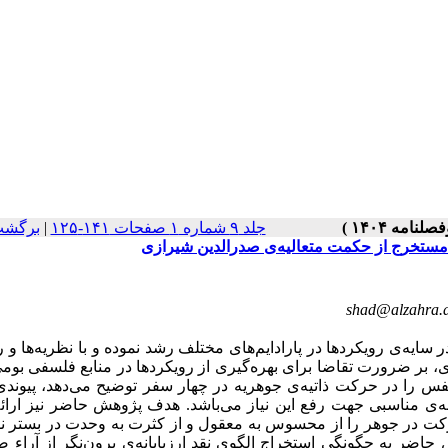
برگشت
|
جلد ۹ شماره ۱ صفحات ۱۴۱-۱۲۵
ه، مستخرج از حکمت متعالیه‌ی صدرالدین شیرازی
shad@alzahra.a
ر سایه‌ی رویکردها در پارادایم‌های مختلف رشد نموده و با نظریه‌ها و 
، بر ضرورت تقاضا برای بهره‌گیری از رویکرد‌ها در منابع فلسفی بومی
فس را در حرکت ذاتیه‌ی جوهریه در چهار سفر توضیح می‌دهد، پیوند
ی مناسبی جهت رفع این نیاز می‌باشد. هدف پژوهش حاضر نیز ارائه
کت در جوهر را از محسوس به معقول و از کثرت به وحدت در بستر نق
 حاضر به چگونگی استخراج الگوی نقد ارزیابانه‌ی برون‌نگر از آراء ص