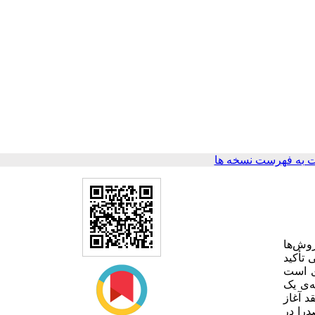
 به فهرست نسخه ها
روش‌ها
 تأکید
ی ‌است
‌ی یک
د آغاز
درا در