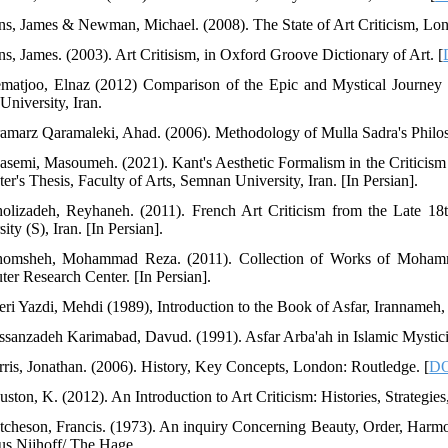
ins, James & Newman, Michael. (2008). The State of Art Criticism, Lon
ns, James. (2003). Art Critisism, in Oxford Groove Dictionary of Art. [
matjoo, Elnaz (2012) Comparison of the Epic and Mystical Journey Pa
University, Iran.
ramarz Qaramaleki, Ahad. (2006). Methodology of Mulla Sadra's Philoso
asemi, Masoumeh. (2021). Kant's Aesthetic Formalism in the Criticism 
ter's Thesis, Faculty of Arts, Semnan University, Iran. [In Persian].
olizadeh, Reyhaneh. (2011). French Art Criticism from the Late 18t
ity (S), Iran. [In Persian].
omsheh, Mohammad Reza. (2011). Collection of Works of Mohamma
er Research Center. [In Persian].
eri Yazdi, Mehdi (1989), Introduction to the Book of Asfar, Irannameh, 
ssanzadeh Karimabad, Davud. (1991). Asfar Arba'ah in Islamic Mysticis
rris, Jonathan. (2006). History, Key Concepts, London: Routledge. [
DO
uston, K. (2012). An Introduction to Art Criticism: Histories, Strategi
tcheson, Francis. (1973). An inquiry Concerning Beauty, Order, Harmon
us Nijhoff/ The Hage.