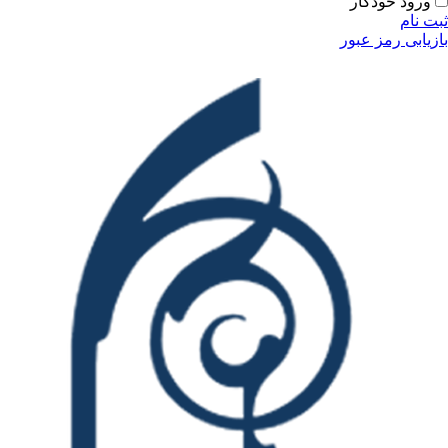
ودکار
مز عبور