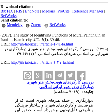
Download citation:
BibTeX
|
RIS
|
EndNote
|
Medlars
|
ProCite
|
Reference Man
RefWorks
Send citation to:
Mendeley
Zotero
RefWorks
(2017).
The study of Identifying Functions of Mural Painting 
Iranian- Islamic city.
JIC
.
1
(1)
, 39-46.
URL:
http://jih-tabriziau.ir/article-1-41-fa.html
بررسی کارکردهای هویت‌بخش هنر شهری دیوارنگاری در
نی اسلامی هنرهای صناعی اسلامی ۱ (۱) :۴۶-۳۹
URL:
http://jih-tabriziau.ir/article-۱-۴۱-fa.html
بررسی کارکردهای هویت‌بخش هنر شهری
دیوارنگاری در شهر ایرانی اسلامی
چکیده:
(۷۰۱۹ مشاهده)
دیوارنگاری از جمله هنرهای شهری است که از
ظرفیت‌ها و کارکردهای شهری و ساختار فرهنگی
و تاریخی قابل‌توجهی برخوردار است. حضور این