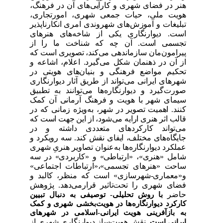
هنر در فضای شهری و کارآیی‌های آن در فرهنگ،
هویت ملی، حیات جمعی شهری، امورتجاری،
تبلیغات و آموزش‌های شهروندی امری انکارناپذیر
است.
دیوارنگاری یکی از شاخه‌های هنرهای
تجسمی است. آن چه که شناخت ما را از
پیرامون‌مان سازماندهی می‌کند، تصویری است که
از آن در ذهنمان شکل می‌گیرد.
اعلام، اشاعه و
تحکیم مواضع فرهنگی و بنیان‌های هویتی در
شهرهای ایرانی می‌تواند از طریق آثار دیوارنگاری
صورت‌گیرد و دیوارنگاره‌ها می‌توانند به تطبیق
سیمای شهر با هویت و فرهنگ آرمانی آن کمک
‌کنند.
اهمیت تصویر در شهر، به‌ویژه زمانی که در
قالب اثر هنری ارایه می‌شود، از این جهت است که
می‌تواند کارکردهای متعددی داشته و در
جایگاه‌های مختلف، ایفای نقش کند. سه رویکرد و
عملکرد دیوارنگاره‌ها به‌عنوان تصاویر هنریِ شهری
شامل «هنری»، «ارتباطی» و «کاربردی» در سه
ساحت «هنرهای تجسمی»،«ارتباطات اجتماعی»
و«معماری-شهرسازی» است که منظر، کالبد و
فضای شهری را تحت‌تاثیر قرارمی‌دهد.
پژوهش
حاضر
با روش تحلیلی- توصیفی به دنبال تبیین
کارکرد دیوارنگاره‌ها در هویت‌بخشی شهری و کمک
به بازآفرینی هویت ایرانی-اسلامی در شهرهای
ایرانی است.
نقش هویت‌ساز دیوارنگاری شهری از