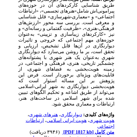
طریق شناسایی کارکردهای آن در حوزه‌های
پیرامونی‌اش شامل
«هنرهای تجسمی»، «ارتباطات
اجتماعی» و «معماری-شهرسازی»
قابل شناسایی
و معرفی است. بررسی سه محور «ارزش‌های
فرهنگی-هنری»، «ظرفیت گفتمانی و رسانه‌ای» و
نیز «کارکردهای زیباسازی و تزیینی» به‌عنوان
حوزه‌های مهم اجتماعی که خروجی و تاثیرات
دیوارنگاری در آن‌‌ها قابل تشخیص، ارزیابی و
تحقق است، بر ما روشن می‌سازد که دیوارنگاری
شهری به‌عنوان یک هنر شهری با پشتوانه‌های
چشمگیر تاریخی، هنری، فرهنگی و اجتماعی، در
زمینه هویت‌بخشی به فضاهای شهری، از
قابلیت‌های ویژه‌ای برخوردار است. فرض این
پژوهش بر این مساله استوار است که
هویت‌بخشی دیوارنگاری به شهر ایرانی-اسلامی
می‌تواند از طریق اشاعه و تحکیم الگوهای تبیین
شده برای شهر اسلامی در ساحت‌های هنر،
ارتباطات و معماری محقق شود.
واژه‌های کلیدی:
دیوارنگاری
،
هنرهای شهری
،
هویت شهری
،
هویت ایرانی اسلامی
،
ارتباطات
اجتماعی
متن کامل
[PDF 1817 kb]
(۳۹۴۶ دریافت)