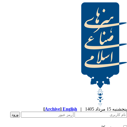
[
Archive
]
English
|