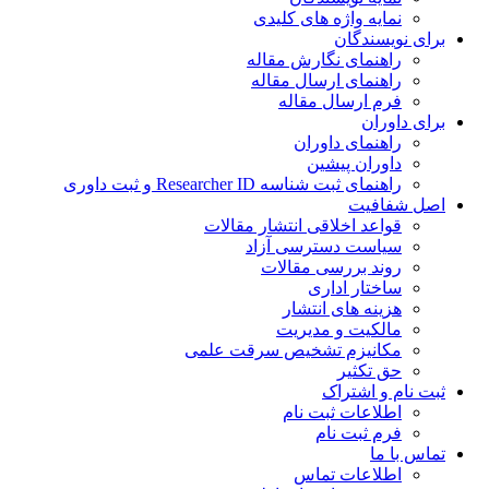
نمایه واژه های کلیدی
ی نویسندگان
راهنمای نگارش مقاله
راهنمای ارسال مقاله
فرم ارسال مقاله
ی داوران
راهنمای داوران
داوران پیشین
راهنمای ثبت شناسه Researcher ID و ثبت داوری
 شفافیت
قواعد اخلاقی انتشار مقالات
سیاست دسترسی آزاد
روند بررسی مقالات
ساختار اداری
هزینه های انتشار
مالکیت و مدیریت
ﻣﮑﺎﻧﯿﺰم ﺗﺸﺨﯿﺺ ﺳﺮﻗﺖ ﻋﻠﻤﯽ
حق تکثیر
 نام و اشتراک
اطلاعات ثبت نام
فرم ثبت نام
س با ما
اطلاعات تماس