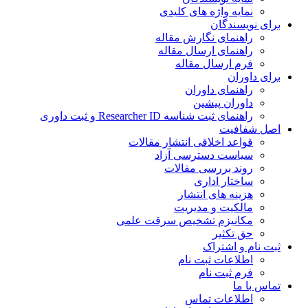
نمایه واژه های کلیدی
ی نویسندگان
راهنمای نگارش مقاله
راهنمای ارسال مقاله
فرم ارسال مقاله
ی داوران
راهنمای داوران
داوران پیشین
راهنمای ثبت شناسه Researcher ID و ثبت داوری
 شفافیت
قواعد اخلاقی انتشار مقالات
سیاست دسترسی آزاد
روند بررسی مقالات
ساختار اداری
هزینه های انتشار
مالکیت و مدیریت
ﻣﮑﺎﻧﯿﺰم ﺗﺸﺨﯿﺺ ﺳﺮﻗﺖ ﻋﻠﻤﯽ
حق تکثیر
 نام و اشتراک
اطلاعات ثبت نام
فرم ثبت نام
س با ما
اطلاعات تماس