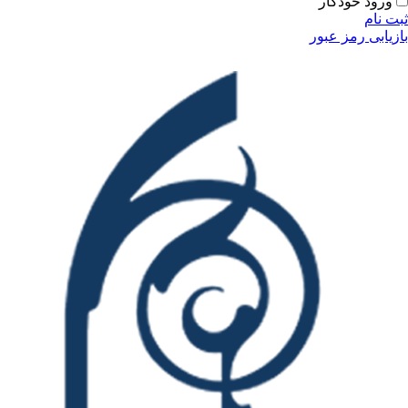
ودکار
مز عبور