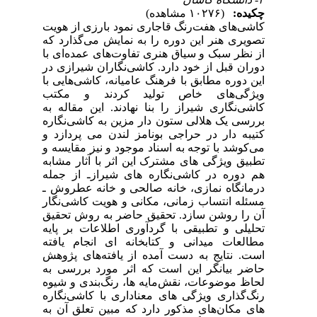
چکیده:
(۱۰۲۷۶ مشاهده)
کاشی‌های هفت‌رنگ قاجاری نمود بارزی از هویت
تصویری هنر این دوره را به نمایش می‌گذارد که
از نظر سبک و سیاق هنری تفاوت‌های عمده‌ای با
دوران قبل از خود دارد. کاشی‌نگاران شیرازی در
این دوره مطابق با فرهنگ عامیانه، کاشی‌هایی با
ویژگی‌های خاص تولید کردند و مکتب
کاشی‌نگاری شیراز را بنا نهادند
.
این مقاله به
بررسی یک هلالی ستون‌ دار مزین به کاشی‌نگاره
کتیبه دار در حراجی بونامز لندن می پردازد و
می‌کوشد با توجه به اسناد موجود و نیز مقایسه و
تطبیق ویژگی های مشترک این اثر با آثار مشابه
هم دوره در کاشی‌نگاره های شیرازـ از جمله
درمانگاه نمازی، خانه صالحی و خانه عطروش ـ
مسئله انتساب زمانی، مکانی و هویت کاشی‌نگار
آن را روشن سازد
.
تحقیق حاضر به روش تحقیق
تحلیلی و تطبیقی با گردآوری اطلاعات بر پایه
مطالعات میدانی و کتابخانه ای انجام یافته
است
.
نتایج به دست آمده از یافته‌های پژوهش
حاضر بیانگر این است که اثر مورد بررسی به
لحاظ موضوعات، نقش‌مایه ها، رنگ‌بندی و شیوه
رنگ‌گذاری ویژگی های معناداری با کاشی‌نگاره
های مکان‌های مذکور دارد که مبین تعلق آن به