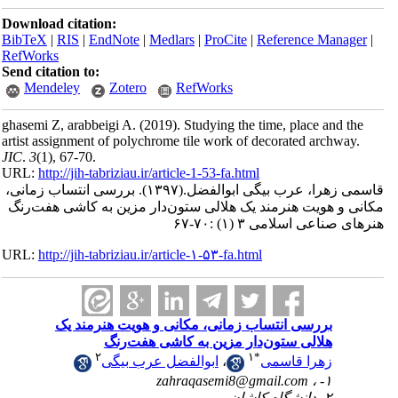
Download citation:
BibTeX
|
RIS
|
EndNote
|
Medlars
|
ProCite
|
Reference Man
RefWorks
Send citation to:
Mendeley
Zotero
RefWorks
ghasemi Z, arabbeigi A.
(2019).
Studying the time, place and
artist assignment of polychrome tile work of decorated archw
JIC
.
3
(1)
, 67-70.
URL:
http://jih-tabriziau.ir/article-1-53-fa.html
زهرا، عرب بیگی ابوالفضل.
(۱۳۹۷).
بررسی انتساب زمانی،
و هویت هنرمند یک هلالی ستون‌دار مزین به کاشی هفت‌رنگ
اعی اسلامی ۳ (۱) :۷۰-۶۷
URL:
http://jih-tabriziau.ir/article-۱-۵۳-fa.html
بررسی انتساب زمانی، مکانی و هویت هنرمند یک
هلالی ستون‌دار مزین به کاشی هفت‌رنگ
۲
۱
*
زهرا قاسمی
،
ابوالفضل عرب بیگی
zahraqasemi8@gmail.com
۱- ،
۲- دانشگاه کاشان