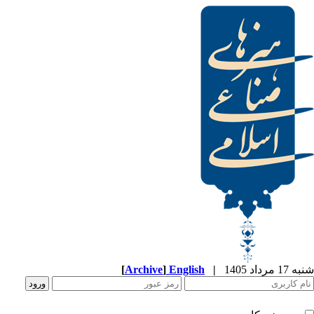
[
Archive
]
English
|