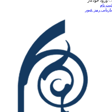
ودکار
مز عبور