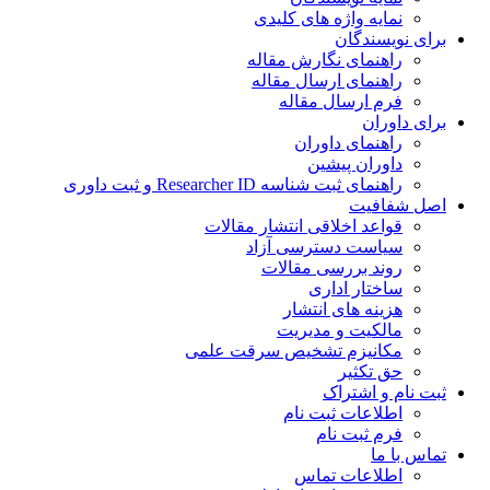
نمایه واژه های کلیدی
ی نویسندگان
راهنمای نگارش مقاله
راهنمای ارسال مقاله
فرم ارسال مقاله
ی داوران
راهنمای داوران
داوران پیشین
راهنمای ثبت شناسه Researcher ID و ثبت داوری
 شفافیت
قواعد اخلاقی انتشار مقالات
سیاست دسترسی آزاد
روند بررسی مقالات
ساختار اداری
هزینه های انتشار
مالکیت و مدیریت
ﻣﮑﺎﻧﯿﺰم ﺗﺸﺨﯿﺺ ﺳﺮﻗﺖ ﻋﻠﻤﯽ
حق تکثیر
 نام و اشتراک
اطلاعات ثبت نام
فرم ثبت نام
س با ما
اطلاعات تماس