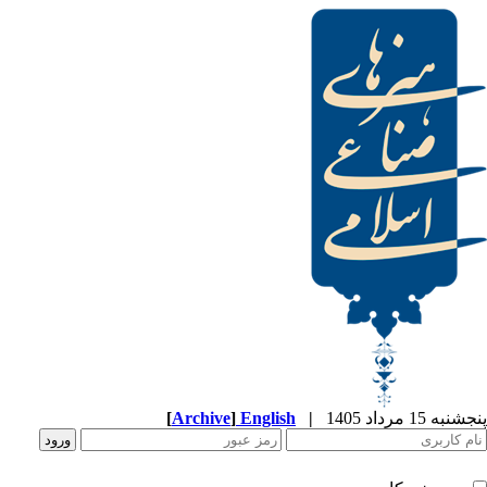
[
Archive
]
English
|