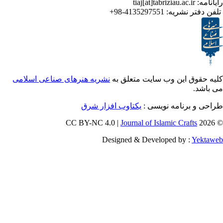
ر نشریه:
4135297551-98+
ق این وب سایت متعلق به
نشریه هنرهای صناعی اسلامی
برنامه نویسی :
یکتاوب افزار شرق
Journal of Islamic Craf
Designed & Developed by :