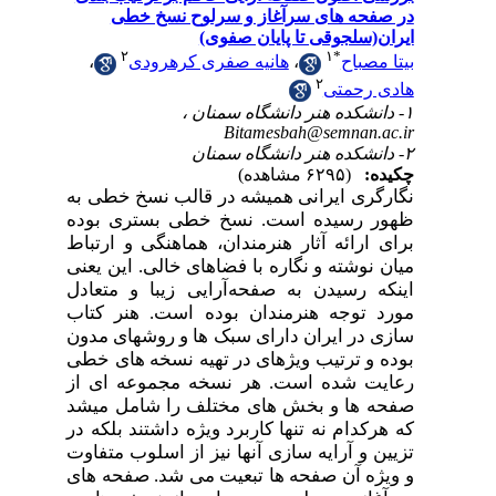
در صفحه های سرآغاز و سرلوح نسخ خطی
ایران(سلجوقی تا پایان صفوی)
۲
۱
*
بیتا مصباح
،
هانیه صفری کرهرودی
،
۲
هادی رحمتی
۱- دانشکده هنر دانشگاه سمنان ،
Bitamesbah@semnan.ac.ir
۲- دانشکده هنر دانشگاه سمنان
چکیده:
(۶۲۹۵ مشاهده)
نگارگری ایرانی همیشه در قالب نسخ خطی به
ظهور رسیده است. نسخ خطی بستری بوده
برای ارائه آثار هنرمندان، هماهنگی و ارتباط
میان نوشته و نگاره با فضاهای خالی. این یعنی
اینکه رسیدن به صفحه‌آرایی زیبا و متعادل
مورد توجه هنرمندان بوده است. هنر کتاب
سازی در ایران دارای سبک ها و روشهای مدون
بوده و ترتیب ویژهای در تهیه نسخه های خطی
رعایت شده است. هر نسخه مجموعه ای از
صفحه ها و بخش های مختلف را شامل میشد
که هرکدام نه تنها کاربرد ویژه داشتند بلکه در
تزیین و آرایه سازی آنها نیز از اسلوب متفاوت
و ویژه آن صفحه
ها تبعیت می شد. صفحه های