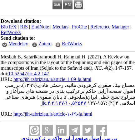
Download citation:
BibTeX
|
RIS
|
EndNote
|
Medlars
|
ProCite
|
Reference Man
RefWorks
Send citation to:
Mendeley
Zotero
RefWorks
Mesbah B, Safarikarahroudi H, Rahmati H.
(2021).
A Revie
the compositions in the lay‌out of the beginning and end pages
manuscripts of Iran (Seljuk to the Safavid end).
JIC
.
4
(2)
, 14
doi:
10.52547/jic.4.2.147
URL:
http://jih-tabriziau.ir/article-1-69-fa.html
بیتا، صفری کرهرودی هانیه، رحمتی هادی.
(۱۳۹۹).
بررسی
فحه آرایی حاکم بر ترکیب بندی در صفحه های سرآغاز و
نسخ خطی ایران(سلجوقی تا پایان صفوی) هنرهای صناعی
۱۴۷
۱۰,۵۲۵۴۷/jic.۴.۲.۱۴۷
URL:
http://jih-tabriziau.ir/article-۱-۶۹-fa.html
بررسی اصول صفحه آرایی حاکم بر ترکیب بندی