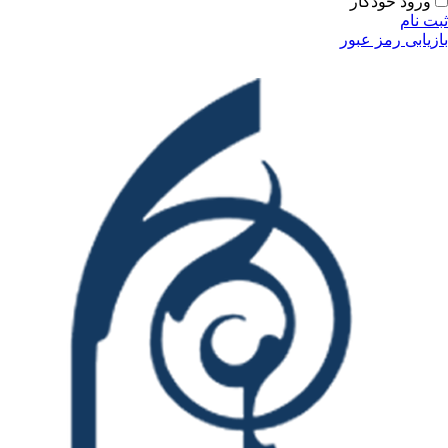
ودکار
مز عبور