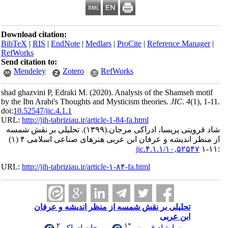
Download citation:
BibTeX
|
RIS
|
EndNote
|
Medlars
|
ProCite
|
Reference Man
RefWorks
Send citation to:
Mendeley
Zotero
RefWorks
shad ghazvini P, Edraki M.
(2020).
Analysis of the Shamseh 
by the Ibn Arabi's Thoughts and Mysticism theories.
JIC
.
4
(1
doi:
10.52547/jic.4.1.1
URL:
http://jih-tabriziau.ir/article-1-84-fa.html
ینی پریسا، ادراکی مرجان.
(۱۳۹۹).
تحلیلی بر نقش شمسه
از منظر اندیشه و عرفان ابن عربی هنرهای صناعی اسلامی ۴ (۱)
۱۰,۵۲۵۴۷/jic.۴.۱.
URL:
http://jih-tabriziau.ir/article-۱-۸۴-fa.html
تحلیلی بر نقش شمسه از منظر اندیشه و عرفان
ابن عربی
۲
۱
*
پریسا شاد قروینی
،
مرجان ادراکی