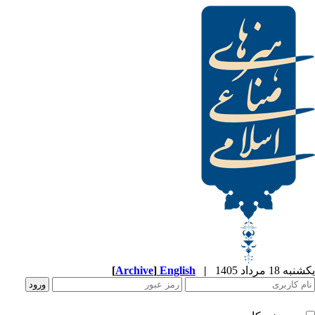
[
Archive
]
English
|