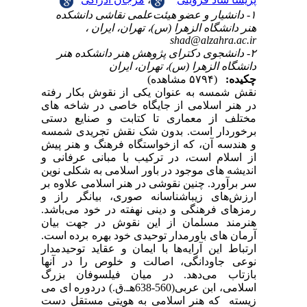
۱- دانشیار و عضو هیئت‌علمی نقاشی دانشکده
هنر دانشگاه الزهرا (س)، تهران، ایران ،
shad@alzahra.ac.ir
۲- دانشجوی دکترای پژوهش هنر دانشکده هنر
دانشگاه الزهرا (س)، تهران، ایران
چکیده:
(۵۷۹۴ مشاهده)
نقش شمسه به عنوان یکی از نقوش بکار رفته
در هنر اسلامی از جایگاه خاصی در شاخه های
مختلف از معماری تا کتابت و صنایع دستی
برخوردار است. بدون شک نقش تجریدی شمسه
و هندسه آن، که ازخواستگاه فرهنگ و هنر پیش
از اسلام است، در ترکیب با مبانی عرفانی و
اندیشه های موجود در باور اسلامی به شکلی نوین
سر برآورد. چنین نقوشی در هنر اسلامی علاوه‌ بر
ارزش‌های زیباشناسانه صوری، بیانگر راز و
رمزهای فرهنگی و دینی نهفته‌ در خود می‌باشد.
هنرمند مسلمان از این نقوش در جهت بیان
آرمان های باورمدار توحیدی خود بهره برده است.
ارتباط این آرایه‌ها با ایمان و عقاید توحیدمدار
نوعی جاودانگی، اصالت و خلوص را در آنها
بازتاب می‌دهد. در میان فیلسوفان بزرگ
اسلامی، ابن عربی(560-638هـ.ق.) دردوره ای می
زیسته که هنر اسلامی به هویتی مستقل دست