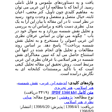
یافت و به دستاوردهای ملموس و قابل تاملی
رسید. از آنجا که با مطالعه آرا ابن عربی می توان
به مفاهیم کلیدیِ چون تأویل، کنز مخفی، اعیان
ثابته، خیال متصل و منفصل و وحدت وجود رسید
در نظر است تا در این مقاله با بیان این آرا به یک
مدل نظری دست یافته و براساس آن به بررسی
و تحلیل نقش شمسه بپردازد و به سوال خود در
باب " چگونه می توان بر اساس عرفان نظری
ابن عربی اصولی را مستخرج و به تحلیل نقش
شمسه پرداخت؟" پاسخ دهد. بر اساس روند
مطالعات و تحلیل های انجام شده در انتها این
استتنتاج حاصل می آید که تبیین معناگرای نقش
شمسه در هنر اسلامی با عرفان نظری ابن عربی
مرتبط است. روش تحقیق این مقاله تحلیل کیفی
است که با تاکید برمستندات کتابخانه ای به
نگارش درآمده است.
واژه‌های کلیدی:
اندیشه ابن عربی
،
نقش شمسه
،
هنر اسلامی
،
هنر تجریدی
متن کامل
[PDF 1344 kb]
(۳۴۱۹ دریافت)
نوع مطالعه:
پژوهشي
| موضوع مقاله:
مبانی
نظری هنر اسلامی
دریافت: 1398/4/1 | پذیرش: 1398/6/20 | انتشار:
1398/8/9