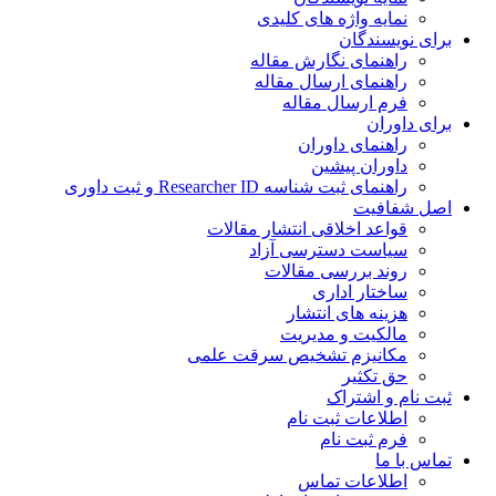
نمایه واژه های کلیدی
ی نویسندگان
راهنمای نگارش مقاله
راهنمای ارسال مقاله
فرم ارسال مقاله
ی داوران
راهنمای داوران
داوران پیشین
راهنمای ثبت شناسه Researcher ID و ثبت داوری
 شفافیت
قواعد اخلاقی انتشار مقالات
سیاست دسترسی آزاد
روند بررسی مقالات
ساختار اداری
هزینه های انتشار
مالکیت و مدیریت
ﻣﮑﺎﻧﯿﺰم ﺗﺸﺨﯿﺺ ﺳﺮﻗﺖ ﻋﻠﻤﯽ
حق تکثیر
 نام و اشتراک
اطلاعات ثبت نام
فرم ثبت نام
س با ما
اطلاعات تماس