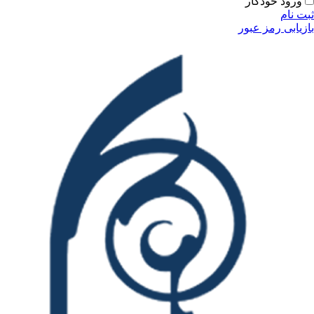
ودکار
مز عبور