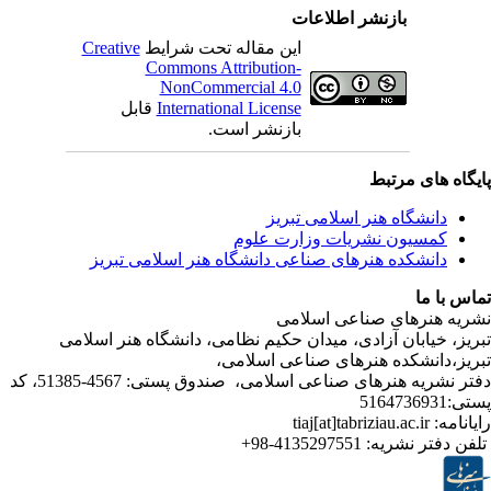
بازنشر اطلاعات
این مقاله تحت شرایط
Creative
Commons Attribution-
NonCommercial 4.0
International License
قابل
بازنشر است.
ی مرتبط
شگاه هنر اسلامی تبریز
یون نشریات وزارت علوم
شکده هنرهای صناعی دانشگاه هنر اسلامی تبریز
ا
رهای صناعی اسلامی
ابان آزادی، میدان حکیم نظامی، دانشگاه هنر اسلامی
نشکده هنرهای صناعی اسلامی،
دفتر نشریه هنرهای صناعی اسلامی، صندوق پستی: 4567-51385، کد
ر نشریه:
4135297551-98+