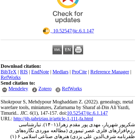
‎ 10.52547/jic.6.1.147
Download citation:
BibTeX
|
RIS
|
EndNote
|
Medlars
|
ProCite
|
Reference Man
RefWorks
Send citation to:
Mendeley
Zotero
RefWorks
Shokrpour S, Mehdypour Moghaddam Z.
(2022).
genealogy,
warefare tools, miniatures, Zafarnama by Sharaf al-Din Ali Y
Timurid..
JIC
.
6
(1)
, 147-157. doi:
10.52547/jic.6.1.147
URL:
http://jih-tabriziau.ir/article-1-111-fa.html
 شهریار، مهدی پور مقدم زهرا.
(۱۴۰۱).
تبارشناسی‌
ارهای‌ فلزی‌ ‌عصر ‌تیموری (مطالعه ‌موردی ‌نگاره‌های
‌ظفرنامه ‌شرف‌الدین علی ‌یزدی) هنرهای صناعی اسلامی ۶ (۱)