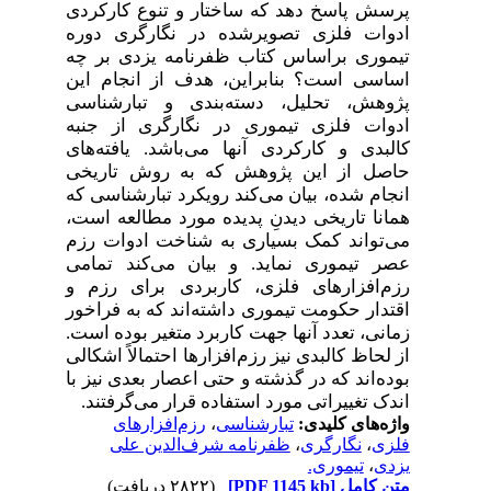
‌پرسش‌ پاسخ ‌دهد که ساختار و تنوع کارکردی
ادوات فلزی تصویرشده در نگارگری دوره
تیموری براساس کتاب ظفرنامه یزدی بر چه
اساسی است؟ بنابراین، هدف از انجام این
پژوهش، تحلیل، دسته‌بندی و تبارشناسی
ادوات فلزی تیموری در نگارگری از جنبه
کالبدی و کارکردی آنها می‌باشد. یافته‌های‌
‌حاصل از این پژوهش که به روش‌ تاریخی
انجام شده، بیان می‌کند رویکرد تبارشناسی که
همانا تاریخی دیدنِ ‌پدیده‌ ‌مورد مطالعه است،
می‌تواند کمک ‌بسیاری به شناخت ادوات ‌‌‌رزم
عصر تیموری ‌نماید. و بیان می‌کند
تمامی
رزم‌افزارهای فلزی، کاربردی برای رزم و
اقتدار حکومت تیموری داشته‌اند که
به فراخور
زمانی، تعدد آنها جهت کاربرد متغیر بوده است
.
از لحاظ کالبدی نیز رزم‌افزارها احتمالاً اشکالی
بوده‌اند که در گذشته و حتی اعصار بعدی نیز با
اندک تغییراتی مورد استفاده قرار می‌گرفتند.
واژه‌های کلیدی:
تبارشناسی
،
رزم‌افزار‌های
فلزی
،
نگارگری‌
،
ظفرنامه ‌شرف‌الدین ‌علی
‌یزدی
،
تیموری.
متن کامل
[PDF 1145 kb]
(۲۸۲۲ دریافت)