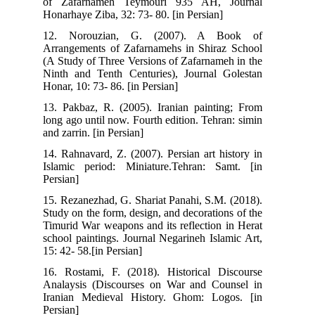
of Zafarnameh Teymouri 935 AH, Journal
Honarhaye Ziba, 32: 73- 80. [in Persian]
12. Norouzian, G. (2007). A Book of
Arrangements of Zafarnamehs in Shiraz School
(A Study of Three Versions of Zafarnameh in the
Ninth and Tenth Centuries), Journal Golestan
Honar, 10: 73- 86. [in Persian]
13. Pakbaz, R. (2005). Iranian painting; From
long ago until now. Fourth edition. Tehran: simin
and zarrin. [in Persian]
14. Rahnavard, Z. (2007). Persian art history in
Islamic period: Miniature.Tehran: Samt. [in
Persian]
15. Rezanezhad, G. Shariat Panahi, S.M. (2018).
Study on the form, design, and decorations of the
Timurid War weapons and its reflection in Herat
school paintings. Journal Negarineh Islamic Art,
15: 42- 58.[in Persian]
16. Rostami, F. (2018). Historical Discourse
Analaysis (Discourses on War and Counsel in
Iranian Medieval History. Ghom: Logos. [in
Persian]