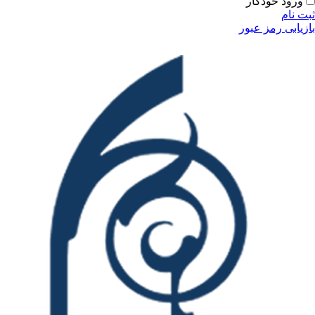
ودکار
مز عبور