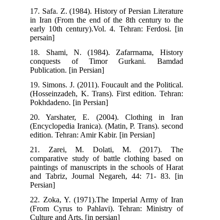
17. Safa. Z. (1984). History of Persian Literature
in Iran (From the end of the 8th century to the
early 10th century).Vol. 4. Tehran: Ferdosi. [in
persain]
18. Shami, N. (1984). Zafarrnama, History
conquests of Timor Gurkani. Bamdad
Publication. [in Persian]
19. Simons. J. (2011). Foucault and the Political.
(Hosseinzadeh, K. Trans). First edition. Tehran:
Pokhdadeno. [in Persian]
20. Yarshater, E. (2004). Clothing in Iran
(Encyclopedia Iranica). (Matin, P. Trans). second
edition. Tehran: Amir Kabir. [in Persian]
21. Zarei, M. Dolati, M. (2017). The
comparative study of battle clothing based on
paintings of manuscripts in the schools of Harat
and Tabriz, Journal Negareh, 44: 71- 83. [in
Persian]
22. Zoka, Y. (1971).The Imperial Army of Iran
(From Cyrus to Pahlavi). Tehran: Ministry of
Culture and Arts. [in persian]