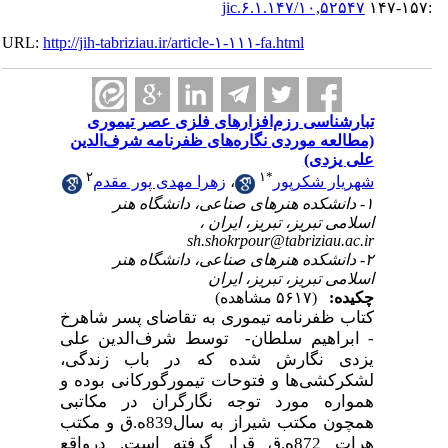
۱۰,۵۲۵۴۷/jic.۶.۱.۱۴۷
URL:
http://jih-tabriziau.ir/article-۱-۱۱۱-fa.html
تبارشناسی‌ رزم‌افزارهای‌ فلزی‌ ‌عصر ‌تیموری
(مطالعه ‌موردی ‌نگاره‌های ‌ظفرنامه ‌شرف‌الدین
علی ‌یزدی)
۲
۱
*
شهریار شکرپور
،
زهرا مهدی پور مقدم
۱- دانشکده هنرهای صناعی، دانشگاه‌ هنر
اسلامی ‌تبریز، تبریز، ایران ،
sh.shokrpour@tabriziau.ac.ir
۲- دانشکده هنرهای صناعی، دانشگاه‌ هنر
اسلامی ‌تبریز، تبریز، ایران
چکیده:
(۵۶۱۷ مشاهده)
کتاب‌ ‌ظفرنامه ‌تیموری به تقاضای پسر شاهرخ
- ابراهیم ‌سلطان- ‌ توسط شرف‌الدین ‌‌علی
‌یزدی نگارش شده ‌که‌ در‌‌ باب‌ زندگی،‌
لشکر‌کشی‌ها و فتوحات‌ تیمور‌گورکانی بوده و
همواره مورد توجه نگارگران در مکاتبی
همچون مکتب شیراز به سال839ه.ق و مکتب
هرات 872ه.ق قرار گرفته است. درواقع