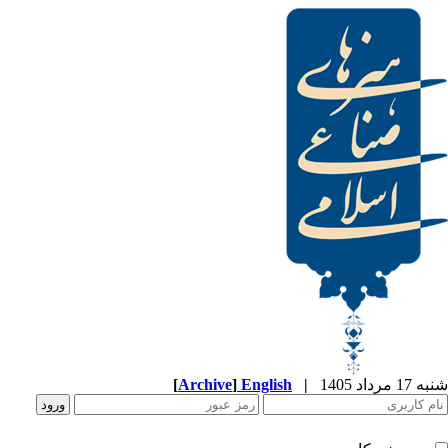
[
Archive
]
English
|