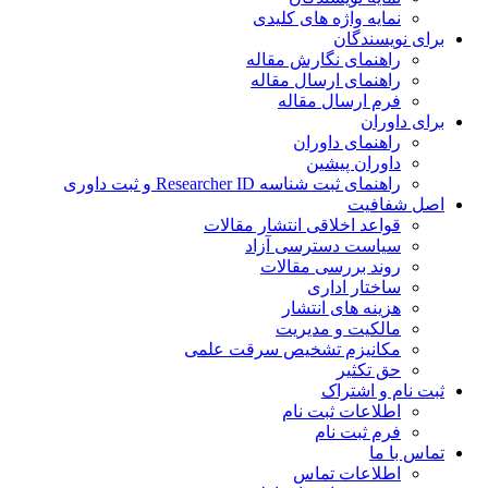
نمایه واژه های کلیدی
ی نویسندگان
راهنمای نگارش مقاله
راهنمای ارسال مقاله
فرم ارسال مقاله
ی داوران
راهنمای داوران
داوران پیشین
راهنمای ثبت شناسه Researcher ID و ثبت داوری
 شفافیت
قواعد اخلاقی انتشار مقالات
سیاست دسترسی آزاد
روند بررسی مقالات
ساختار اداری
هزینه های انتشار
مالکیت و مدیریت
ﻣﮑﺎﻧﯿﺰم ﺗﺸﺨﯿﺺ ﺳﺮﻗﺖ ﻋﻠﻤﯽ
حق تکثیر
 نام و اشتراک
اطلاعات ثبت نام
فرم ثبت نام
س با ما
اطلاعات تماس