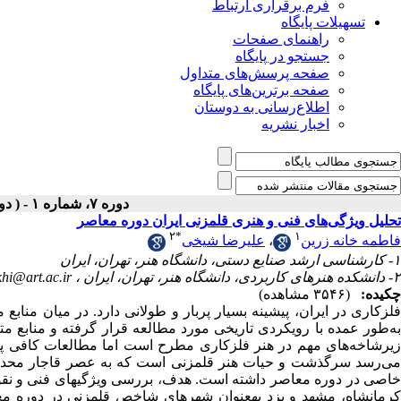
فرم برقراری ارتباط
تسهیلات پایگاه
راهنمای صفحات
جستجو در پایگاه
صفحه پرسش‌های متداول
صفحه برترین‌های پایگاه
اطلاع‌رسانی به دوستان
اخبار نشریه
دوره ۷، شماره ۱ - ( دوفصلنامه ۱۴۰۲ )
تحلیل ویژگی‌های فنی و هنری قلمزنی ایران دوره معاصر
۲
*
۱
علیرضا شیخی
،
فاطمه خانه زرین
۱- کارشناسی ارشد صنایع دستی، دانشگاه هنر، تهران، ایران
khi@art.ac.ir
۲- دانشکده هنرهای کاربردی، دانشگاه هنر، تهران، ایران ،
چکیده:
(۳۵۴۶ مشاهده)
فلزکاری در ایران، پیشینه بسیار پربار و طولانی دارد. در میان منابع
به‌طور عمده با رویکردی تاریخی مورد مطالعه قرار گرفته و منابع م
زیرشاخه‌های مهم در هنر فلزکاری مطرح است اما مطالعات کافی پیرا
می‌رسد سرگذشت و حیات هنر قلمزنی است که به عصر قاجار محدود نشد
خاصی در دوره معاصر داشته است. هدف، بررسی ویژگیهای فنی و نق،
کرمانشاه، مشهد و یزد بهعنوان شهرهای شاخص قلمزنی در دوره مع