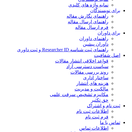
نمایه واژه های کلیدی
برای نویسندگان
راهنمای نگارش مقاله
راهنمای ارسال مقاله
فرم ارسال مقاله
برای داوران
راهنمای داوران
داوران پیشین
راهنمای ثبت شناسه Researcher ID و ثبت داوری
اصل شفافیت
قواعد اخلاقی انتشار مقالات
سیاست دسترسی آزاد
روند بررسی مقالات
ساختار اداری
هزینه های انتشار
مالکیت و مدیریت
ﻣﮑﺎﻧﯿﺰم ﺗﺸﺨﯿﺺ ﺳﺮﻗﺖ ﻋﻠﻤﯽ
حق تکثیر
ثبت نام و اشتراک
اطلاعات ثبت نام
فرم ثبت نام
تماس با ما
اطلاعات تماس