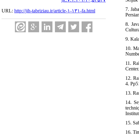
7. Jab
URL:
http://jih-tabriziau.ir/article-۱-۱۳۱-fa.html
Persia
8. Jav
Cultur
9. Kala
10. Ma
Number
11. Ra
Center.
12. Ra
4. Pp5
13. Ra
14. Se
techni
Institu
15. Sa
16. Ti