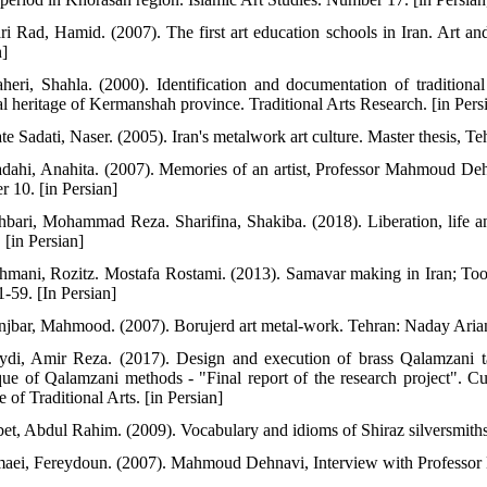
ari Rad, Hamid. (2007). The first art education schools in Iran. Art 
n]
aheri, Shahla. (2000). Identification and documentation of tradition
al heritage of Kermanshah province. Traditional Arts Research. [in Pers
te Sadati, Naser. (2005). Iran's metalwork art culture. Master thesis, Te
dahi, Anahita. (2007). Memories of an artist, Professor Mahmoud D
 10. [in Persian]
hbari, Mohammad Reza. Sharifina, Shakiba. (2018). Liberation, life a
 [in Persian]
hmani, Rozitz. Mostafa Rostami. (2013). Samavar making in Iran; Tools
1-59. [In Persian]
njbar, Mahmood. (2007). Borujerd art metal-work. Tehran: Naday Arian
ydi, Amir Reza. (2017). Design and execution of brass Qalamzani ta
que of Qalamzani methods - "Final report of the research project". Cu
te of Traditional Arts. [in Persian]
bet, Abdul Rahim. (2009). Vocabulary and idioms of Shiraz silversmiths
maei, Fereydoun. (2007). Mahmoud Dehnavi, Interview with Professor