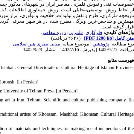
خصوصیات فنی و نقوش قلمزنی معاصر ایران در شهرهای مذکور چیست و
از لحاظ روش، توصیفی-تحلیلی است. روش جمعآوری اطلاعات کتابخانها
تاریخچه فلزکاری، طرح و نقش، تولیدات، خلاقیت و نوآوری، ابزار مو.
مهمترین و شاخص-ترین ویژگی مطرح شده در هر شهر معرفی گردیده و
قرار گرفته است.
دوره معاصر.
،
قلمزنی
،
فلزکاری
واژه‌های کلیدی:
(۲۶۴۶ دریافت)
[PDF 1290 kb]
متن کامل
نوع مطالعه:
پژوهشي
| موضوع مقاله:
مبانی نظری هنر اسلامی
دریافت: 1400/7/25 | پذیرش: 1402/7/16 | انتشار: 1402/9/29
فهرست منابع
n Isfahan. General Directorate of Cultural Heritage of Isfahan Province;
oroush. [in Persian]
 University of Tehran Press. [in Persian]
rt in Iran. Tehran: Scientific and cultural publishing company. [in
aditional artists of Khorasan. Mashhad: Khorasan Cultural Heritage
on of materials and techniques for making metal incinerators of the
]