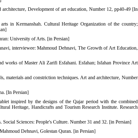
and architecture, Development of art education, Number 12, pp40-49 [In
al arts in Kermanshah. Cultural Heritage Organization of the country;
ian]
hran: University of Arts. [in Persian]
ehnavi, interviewee: Mahmoud Dehnavi, The Growth of Art Education,
nd works of Master Ali Zarifi Esfahani. Esfahan; Isfahan Province Art
, materials and constriction techniques. Art and architecture, Number
a. [In Persian]
blet inspired by the designs of the Qajar period with the combined
ltural Heritage, Handicrafts and Tourism Research Institute. Research
. Social Sciences: People's Culture. Number 31 and 32. [in Persian]
 Mahmoud Dehnavi, Golestan Quran. [in Persian]