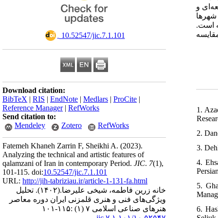
‌ای و
شهرها
ته است
قایسه
‎ 10.52547/jic.7.1.101
Download citation:
BibTeX
|
RIS
|
EndNote
|
Medlars
|
ProCite
|
Reference Manager
|
RefWorks
1. Azad
Send citation to:
Researc
Mendeley
Zotero
RefWorks
2. Dan
Fatemeh Khaneh Zarrin F, Sheikhi A.
(2023).
3. Deh
Analyzing the technical and artistic features of
4. Ehs
qalamzani of Iran in contemporary Period.
JIC
.
7
(1)
,
Persia
101-115. doi:
10.52547/jic.7.1.101
URL:
http://jih-tabriziau.ir/article-1-131-fa.html
5. Gha
تحلیل
(۱۴۰۲).
خانه زرین فاطمه، شیخی علیرضا.
Manage
ویژگی‌های فنی و هنری قلمزنی ایران دوره معاصر
هنرهای صناعی اسلامی ۷ (۱) :۱۱۵-۱۰۱
6. Has
Seljuk
۱۰,۵۲۵۴۷/jic.۷.۱.۱۰۱