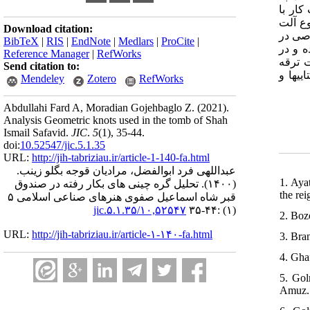
ار با
وع آلت
Download citation:
اصی در
BibTeX
|
RIS
|
EndNote
|
Medlars
|
ProCite
|
 و در
Reference Manager
|
RefWorks
ت ترقه
Send citation to:
ییها و
Mendeley
Zotero
RefWorks
Abdullahi Fard A, Moradian Gojehbaglo Z.
(2021).
Analysis Geometric knots used in the tomb of Shah
Ismail Safavid.
JIC
.
5
(1)
, 35-44.
doi:
10.52547/jic.5.1.35
URL:
http://jih-tabriziau.ir/article-1-140-fa.html
عبداللهی فرد ابوالفضل، مرادیان قوجه بگلو زینب.
1. Aya
تحلیل گره چینی های بکار رفته در صندوق
(۱۴۰۰).
the re
قبر شاه اسماعیل صفوی هنرهای صناعی اسلامی ۵
۱۰,۵۲۵۴۷/jic.۵.۱.۳۵
(۱) :۴۴-۳۵
2. Boz
URL:
http://jih-tabriziau.ir/article-۱-۱۴۰-fa.html
3. Bra
4. Gha
5. Gol
Amuz.