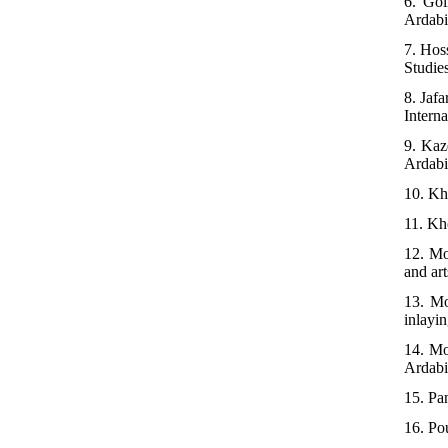
6. Gol
Ardabi
7. Hos
Studie
8. Jaf
Intern
9. Kaz
Ardabi
10. Kh
11. Kho
12. Mo
and ar
13. Mo
inlayi
14. Mo
Ardabil
15. Pa
16. Pou