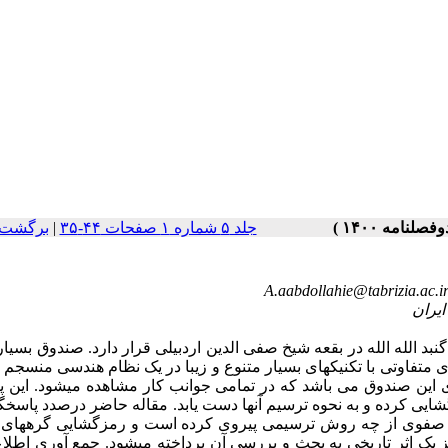
برگشت 
|
جلد ۵ شماره ۱ صفحات ۴۴-۳۵
A.aabdollahie@tabrizia.ac.i
د الله الله در بقعه شیخ صفی الدین اردبیلی قرار دارد. صندوق بسیا
متفاوتی با تکنیکهای بسیار متنوع و زیبا در یک نظام هندسی منسجم ب
ی این صندوق می باشد که در تمامی جوانب کار مشاهده میشود. این 
ایی کرده و به نحوه ترسیم آنها دست یابد. مقاله حاضر درصدد پاسخگ
 صفوی از چه روش ترسیمی پیروی کرده است و رمزگشایی گرههای 
یک اثر تاریخی به بحث و بررسی آن پرداخته میشود. جمع آوری اطلا