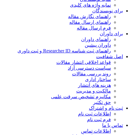
نمایه واژه های کلیدی
برای نویسندگان
راهنمای نگارش مقاله
راهنمای ارسال مقاله
فرم ارسال مقاله
برای داوران
راهنمای داوران
داوران پیشین
راهنمای ثبت شناسه Researcher ID و ثبت داوری
اصل شفافیت
قواعد اخلاقی انتشار مقالات
سیاست دسترسی آزاد
روند بررسی مقالات
ساختار اداری
هزینه های انتشار
مالکیت و مدیریت
ﻣﮑﺎﻧﯿﺰم ﺗﺸﺨﯿﺺ ﺳﺮﻗﺖ ﻋﻠﻤﯽ
حق تکثیر
ثبت نام و اشتراک
اطلاعات ثبت نام
فرم ثبت نام
تماس با ما
اطلاعات تماس