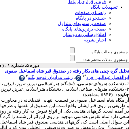
فرم برقراری ارتباط
تسهیلات پایگاه
راهنمای صفحات
جستجو در پایگاه
صفحه پرسش‌های متداول
صفحه برترین‌های پایگاه
اطلاع‌رسانی به دوستان
اخبار نشریه
دوره ۵، شماره ۱ - ( دوفصلنامه ۱۴۰۰ )
تحلیل گره چینی های بکار رفته در صندوق قبر شاه اسماعیل صفوی
۲
۱
*
زینب مرادیان قوجه بگلو
،
ابوالفضل عبداللهی فرد
r
۱- دانشکده هنرهای تجسمی، دانشگاه هنر اسلامی تبریز، تبریز، ایران ،
۲- دانشکده هنرهای صناعی اسلامی، دانشگاه هنر اسلامی تبریز، تبریز، ایران
چکیده:
(۵۹۴۶ مشاهده)
آرامگاه شاه اسماعیل صفوی در قسمت انتهایی قندیلخانه در مجاورت گنب
و ظریفی بر روی قبر ایشان واقع است. این صندوق از نقشها و طرحهای 
در آمده است. گرههای هندسی یکی از انواع نقوش به کار رفته بر رو
سعی دارد تمام نقوش هندسی موجود بر روی این اثر ارزشمند را گره گش
این سوال اصلی است که، گرههای هندسی صندوق قبر شاه اسماعیل
در چیست؟ روش پژوهش به صورت توصیفی – تحلیلی بوده که با آنالیز 