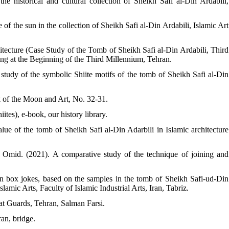
e historical and cultural collection of Sheikh Safi al-Din Ardabili,
of the sun in the collection of Sheikh Safi al-Din Ardabili, Islamic Art
itecture (Case Study of the Tomb of Sheikh Safi al-Din Ardabili, Third
ng at the Beginning of the Third Millennium, Tehran.
dy of the symbolic Shiite motifs of the tomb of Sheikh Safi al-Din
 of the Moon and Art, No. 32-31.
tes), e-book, our history library.
ue of the tomb of Sheikh Safi al-Din Adarbili in Islamic architecture
Omid. (2021). A comparative study of the technique of joining and
 box jokes, based on the samples in the tomb of Sheikh Safi-ud-Din
lamic Arts, Faculty of Islamic Industrial Arts, Iran, Tabriz.
 Guards, Tehran, Salman Farsi.
ran, bridge.