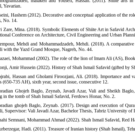
moghanizadeh, malakeh and Yousefi, Hassan. (2011). Shiite arts in th
l, Yavarian.
seini, Hashem (2012). Decorative and conceptual application of the role 
s, No. 14.
ari Zare, Mina. (2018). Symbolic Elements of Shiite Art in Safavid Arch
ational Conference on Architecture, Civil Engineering and Urban Planni
empour, Mehdi and Mohammadzadeh, Mehdi. (2018). A comparative stu
li with the Yazd Grand Mosque, Nagreh, No. 44.
azaei, Mohammad (2002). The role of the lion of Imam Ali (AS), Book
nji, Amir Hussein (2022). History of Shah Ismail Safavid (gifted by Shii
jrabi, Hassan and Gholami Firoozjani, Ali. (2018). Importance and val
ts (650-735 AH), sixth year, second issue, consecutive 12.
radian Ghojeh Baglo, Zeynab, Javadi Azar, Vali and Sheikh Baglo, 
ng in the tomb of Shah Ismail Safavid, Ferdows Honar, No. 2.
radian ghojeh Baglo, Zeynab. (2017). Design and execution of Quran
i, Supervisor: Vali Javadi Azar, Bachelor Thesis, Tabriz University of Is
nahi Semnani, Mohammad Ahmad (2022). Shah Ismail Safavid, Red Hat
rberzegar, Hadi. (2011). Treasure of Iranian history (Shah Ismail), Teh