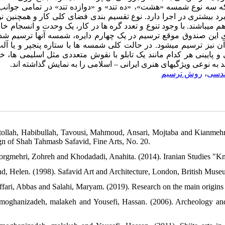
 سه نوع شمسه «هشت»، «ده تند» و «دوازده تند» در تمامی جوانب ک
رد بیشتری در اجرا دارد. نوع تقسیم بندی فضای کلی کار و همچنین ن
هم میباشند. با وجود تنوع و تعدد گره ها در کار، یک وحدت و انسجام خ
این صندوق موقع ترسیم در یک چهارم دایره، شمسه آنها ترسیم شده
ن نیز ترسیم میشود. در حالت کلی شمسه ها با ستاره پنجپر و یا آل
یینی هر کدام مانند یک تابلو با نقوش متعددی مثل اسلیمی ها، ختا
د به نوعی ویژگیهای هنری ایرانی – اسلامی را به نمایش گذاشته اند
روش ترسیم
،
ندسی
tollah, Habibullah, Tavousi, Mahmoud, Ansari, Mojtaba and Kianmehr,
ign of Shah Tahmasb Safavid, Fine Arts, No. 20.
orgmehri, Zohreh and Khodadadi, Anahita. (2014). Iranian Studies "K
nd, Helen. (1998). Safavid Art and Architecture, London, British Muse
ffari, Abbas and Salahi, Maryam. (2019). Research on the main origins 
moghanizadeh, malakeh and Yousefi, Hassan. (2006). Archeology and a