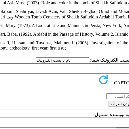
jabi Asl, Musa (2003). Role and color in the tomb of Sheikh Safiuddin 
okrpour, Shahriyar, Javadi Azar, Vali, Sheikh Begloo, Omid and Morad
Jook Kari وبی Wooden Tomb Cemetery of Sheikh Safiuddin Ardabili Tomb
eil, Mary. (1973). A Look at Life and Manners in Persia, New York, Ar
fari, Baba. (1992). Ardabil in the Passage of History, Volume 2, Islamic
usefi, Hassan and Tavousi, Mahmoud. (2005). Investigation of the
ogy, archeology, first year, first issue.
یا پست الکترونیک شما
به نویسنده مسئول