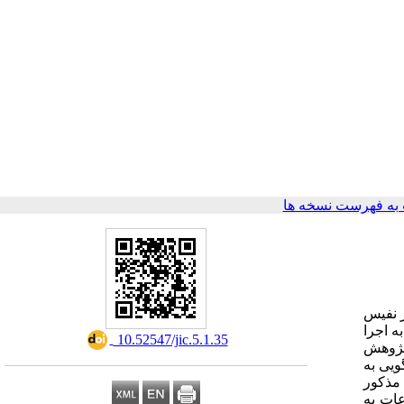
به فهرست نسخه ها
ر نفیس
ه اجرا
‎ 10.52547/jic.5.1.35
پژوهش
ویی به
مذکور
عات به