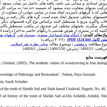
روش اسنادی و میدانی می باشد. یافته های حاصل نیز نشان میدهد که
ترکیب بندیهای متفاوت دیده میشود که شمسه «ده تند» به مراتب کارب
هایی که با گرههای نامبرده، ایجاد شده در تمامی جوانب آن متفاوت از 
قسمتهای مختلف صندوق ایجاد شده است. گره های بکار رفته بر روی 
قاب واگیره مربع یا مستطیل البته براساس نوع گره قسمتهای دیگر آ
شکل میگیرند. بخشهای مختلف این صندوق در مکعب مستطیل بالایی و پا
کتیبه که در بستری از نقوش هندسی با رنگهای خاصی به اجرا درآمده ان.
گرههای ه
،
صندوق قبر
،
آرامگاه شاه اسماعیل صفوی
واژه‌های کلیدی:
(۳۰۲۶ دریافت)
[PDF 1124 kb]
متن کامل
نوع مطالعه:
پژوهشي
| موضوع مقاله:
مبانی نظری هنر اسلامی
دریافت: 1400/2/1 | پذیرش: 1400/5/30 | انتشار: 1400/6/1
فهرست منابع
 Ghobad. (2005). The aesthetic values of woodcarving in Iran during
nowledge of Pathology and Restoration", Tehran, Paya Soroush.
um, Sarah Schulter.
of the tomb of Sheikh Safi and Shah Ismail I Safavid, Nagreh, No. 46.
rt history of the tomb of Sheikh Safi al-Din Ardabili, Ardabil, Nik