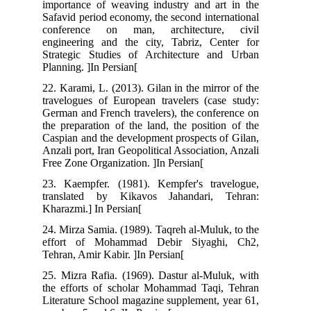
importance of weaving industry and art in the
Safavid period economy, the second international
conference on man, architecture, civil
engineering and the city, Tabriz, Center for
Strategic Studies of Architecture and Urban
Planning. ]In Persian[
22. Karami, L. (2013). Gilan in the mirror of the
travelogues of European travelers (case study:
German and French travelers), the conference on
the preparation of the land, the position of the
Caspian and the development prospects of Gilan,
Anzali port, Iran Geopolitical Association, Anzali
Free Zone Organization. ]In Persian[
23. Kaempfer. (1981). Kempfer's travelogue,
translated by Kikavos Jahandari, Tehran:
Kharazmi.] In Persian[
24. Mirza Samia. (1989). Taqreh al-Muluk, to the
effort of Mohammad Debir Siyaghi, Ch2,
Tehran, Amir Kabir. ]In Persian[
25. Mizra Rafia. (1969). Dastur al-Muluk, with
the efforts of scholar Mohammad Taqi, Tehran
Literature School magazine supplement, year 61,