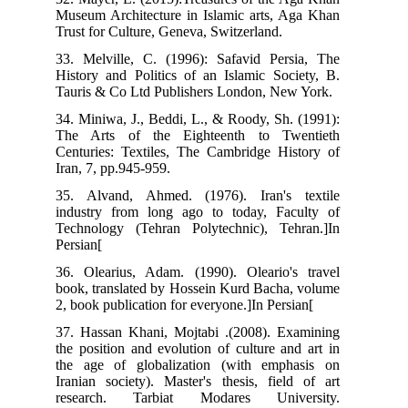
Museum Architecture in Islamic arts, Aga Khan
Trust for Culture, Geneva, Switzerland.
33. Melville, C. (1996): Safavid Persia, The
History and Politics of an Islamic Society, B.
Tauris & Co Ltd Publishers London, New York.
34. Miniwa, J., Beddi, L., & Roody, Sh. (1991):
The Arts of the Eighteenth to Twentieth
Centuries: Textiles, The Cambridge History of
Iran, 7, pp.945-959.
35. Alvand, Ahmed. (1976). Iran's textile
industry from long ago to today, Faculty of
Technology (Tehran Polytechnic), Tehran.]In
Persian[
36. Olearius, Adam. (1990). Oleario's travel
book, translated by Hossein Kurd Bacha, volume
2, book publication for everyone.]In Persian[
37. Hassan Khani, Mojtabi .(2008). Examining
the position and evolution of culture and art in
the age of globalization (with emphasis on
Iranian society). Master's thesis, field of art
research. Tarbiat Modares University.