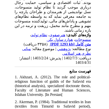
بودند. ثبات اقتصادی و سیاسی، حمایت رجال
درباری موجب گردید تا نظام تولید منسوجات،
نسل نواندیشی از هنرمندان و طراحان پارچه را
به جامعه معرفی نماید که به واسطه نظام‌های
تشویقی و پاداش‌های مالی، تولیدکننده منسوجات
مهم و مطرح مانند مخمل، زربفت و ترمه در این
بازه زمانی باشند.
،
نظام تولید
،
هنرصفوی
واژه‌های کلیدی:
هوارد ساول بکر.
،
منسوجات
(۳۳۵۸ دریافت)
[PDF 1293 kb]
متن کامل
نوع مطالعه:
پژوهشي
| موضوع مقاله:
مبانی
نظری هنر اسلامی
دریافت: 1402/7/3 | پذیرش: 1403/2/24 | انتشار:
1403/4/31
فهرست منابع
1. Akhzari, A. (2012). The role and political-
religious function of guilds of the Safavid era
(historical analysis), specialized doctorate thesis,
Faculty of Literature and Human Sciences,
Isfahan University. ]In Persian[
2. Akerman, P. (1984). Traditional textiles in Iran
(textiles from Timurid to Safavid period),