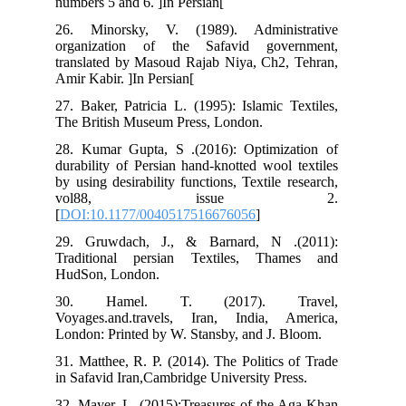
numbers 5 and 6. ]In Persian[
26. Minorsky, V. (1989). Administrative
organization of the Safavid government,
translated by Masoud Rajab Niya, Ch2, Tehran,
Amir Kabir. ]In Persian[
27. Baker, Patricia L. (1995): Islamic Textiles,
The British Museum Press, London.
28. Kumar Gupta, S .(2016): Optimization of
durability of Persian hand-knotted wool textiles
by using desirability functions, Textile research,
vol88, issue 2.
[
DOI:10.1177/0040517516676056
]
29. Gruwdach, J., & Barnard, N .(2011):
Traditional persian Textiles, Thames and
HudSon, London.
30. Hamel. T. (2017). Travel,
Voyages.and.travels, Iran, India, America,
London: Printed by W. Stansby, and J. Bloom.
31. Matthee, R. P. (2014). The Politics of Trade
in Safavid Iran,Cambridge University Press.
32. Mayer, L. (2015):Treasures of the Aga Khan