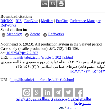
Download citation:
BibTeX
|
RIS
|
EndNote
|
Medlars
|
ProCite
|
Reference Man
RefWorks
Send citation to:
Mendeley
Zotero
RefWorks
Noorinejad S.
(2023).
Art production system in the Safavid p
Case study (textile production).
JIC
.
7
(2)
, 145-156.
doi:
10.52547/jic.7.2.302
URL:
http://jih-tabriziau.ir/article-1-302-fa.html
نظام تولید در دوره صفوی مطالعه موردی
(۱۴۰۲).
ژاد سمیه
(سوجات) هنرهای صناعی اسلامی ۷ (۲) :۱۵۶-۱۴۵
۱۰,۵۲۵۴
URL:
http://jih-tabriziau.ir/article-۱-۳۰۲-fa.html
نظام تولید در دوره صفوی مطالعه موردی (تولید
منسوجات)
*
سمیه نوری نژاد