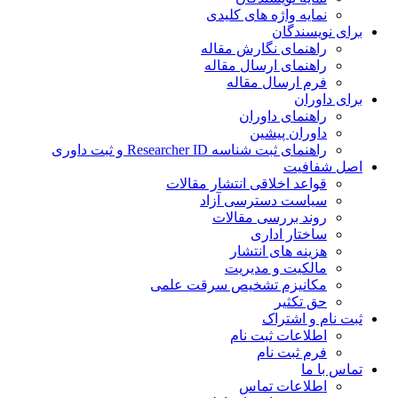
نمایه واژه های کلیدی
ی نویسندگان
راهنمای نگارش مقاله
راهنمای ارسال مقاله
فرم ارسال مقاله
ی داوران
راهنمای داوران
داوران پیشین
راهنمای ثبت شناسه Researcher ID و ثبت داوری
 شفافیت
قواعد اخلاقی انتشار مقالات
سیاست دسترسی آزاد
روند بررسی مقالات
ساختار اداری
هزینه های انتشار
مالکیت و مدیریت
ﻣﮑﺎﻧﯿﺰم ﺗﺸﺨﯿﺺ ﺳﺮﻗﺖ ﻋﻠﻤﯽ
حق تکثیر
 نام و اشتراک
اطلاعات ثبت نام
فرم ثبت نام
س با ما
اطلاعات تماس