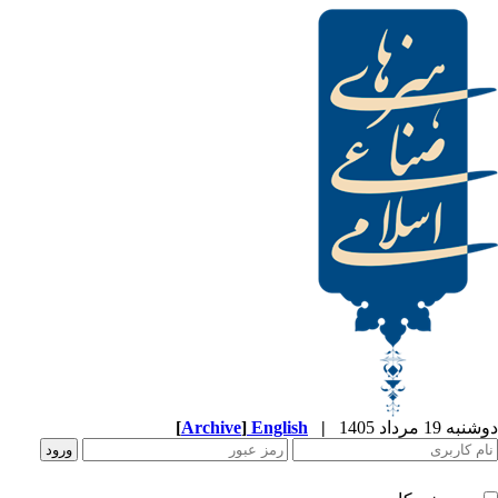
[
Archive
]
English
|