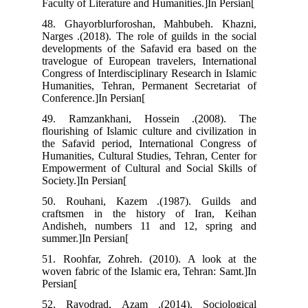
Faculty of Literature and Humanities.]In Persian[
48. Ghayorblurforoshan, Mahbubeh. Khazni,
Narges .(2018). The role of guilds in the social
developments of the Safavid era based on the
travelogue of European travelers, International
Congress of Interdisciplinary Research in Islamic
Humanities, Tehran, Permanent Secretariat of
Conference.]In Persian[
49. Ramzankhani, Hossein .(2008). The
flourishing of Islamic culture and civilization in
the Safavid period, International Congress of
Humanities, Cultural Studies, Tehran, Center for
Empowerment of Cultural and Social Skills of
Society.]In Persian[
50. Rouhani, Kazem .(1987). Guilds and
craftsmen in the history of Iran, Keihan
Andisheh, numbers 11 and 12, spring and
summer.]In Persian[
51. Roohfar, Zohreh. (2010). A look at the
woven fabric of the Islamic era, Tehran: Samt.]In
Persian[
52. Ravodrad, Azam .(2014). Sociological