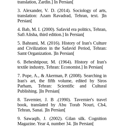
translation, Zardin.] In Persian[
3. Alexander, V. D. (2014). Sociology of arts,
translation: Azam Ravadrad, Tehran, text. ]In
Persian[
4. Bab, M. I. (2000). Safavid era politics, Tehran,
Safi Alisha, third edition.] In Persian[
5. Bahrami, M. (2016). History of Iran's Culture
and Civilization in the Safavid Period, Tehran:
Samt Organization. ]In Persian[
6. Beheshtipour, M. (1964). History of Iran's
textile industry, Tehran: Economist.] In Persian[
7. Pope, A., & Akerman, P. (2008). Searching in
Iran's art, the fifth volume, edited by Siros
Parham, Tehran: Scientific and Cultural
Publishing. ]In Persian[
8. Tavernier, J. B .(1990). Tavernier's travel
book, translated by Abu Torab Nouri, Ch4,
Tehran, Sanai. ]In Persian[
9. Sawaqib, J. (2002). Gilan silk. Cognition
Magazine. Year 4, number 34. ]In Persian[