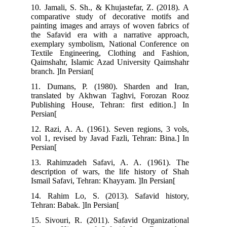
10. Jamali, S. Sh., & Khujastefar, Z. (2018). A
comparative study of decorative motifs and
painting images and arrays of woven fabrics of
the Safavid era with a narrative approach,
exemplary symbolism, National Conference on
Textile Engineering, Clothing and Fashion,
Qaimshahr, Islamic Azad University Qaimshahr
branch. ]In Persian[
11. Dumans, P. (1980). Sharden and Iran,
translated by Akhwan Taghvi, Forozan Rooz
Publishing House, Tehran: first edition.] In
Persian[
12. Razi, A. A. (1961). Seven regions, 3 vols,
vol 1, revised by Javad Fazli, Tehran: Bina.] In
Persian[
13. Rahimzadeh Safavi, A. A. (1961). The
description of wars, the life history of Shah
Ismail Safavi, Tehran: Khayyam. ]In Persian[
14. Rahim Lo, S. (2013). Safavid history,
Tehran: Babak. ]In Persian[
15. Sivouri, R. (2011). Safavid Organizational