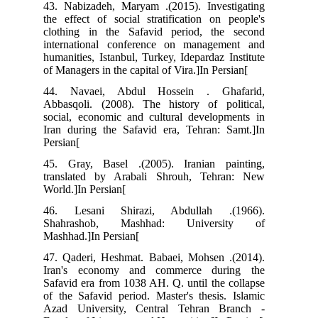
43. Nabizadeh, Maryam .(2015). Investigating
the effect of social stratification on people's
clothing in the Safavid period, the second
international conference on management and
humanities, Istanbul, Turkey, Idepardaz Institute
of Managers in the capital of Vira.]In Persian[
44. Navaei, Abdul Hossein . Ghafarid,
Abbasqoli. (2008). The history of political,
social, economic and cultural developments in
Iran during the Safavid era, Tehran: Samt.]In
Persian[
45. Gray, Basel .(2005). Iranian painting,
translated by Arabali Shrouh, Tehran: New
World.]In Persian[
46. Lesani Shirazi, Abdullah .(1966).
Shahrashob, Mashhad: University of
Mashhad.]In Persian[
47. Qaderi, Heshmat. Babaei, Mohsen .(2014).
Iran's economy and commerce during the
Safavid era from 1038 AH. Q. until the collapse
of the Safavid period. Master's thesis. Islamic
Azad University, Central Tehran Branch -