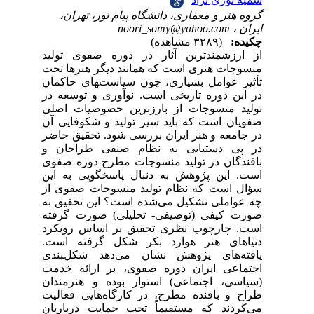
گروه هنر و معماری، دانشگاه پیام نور، تهران،
noori_somy@yahoo.com
ایران ،
چکیده:
(۳۲۸۹ مشاهده)
از ارزشمندترین آثار در دوره صفوی تولید
منسوجات هنری است که همانند دیگر هنرها تحت
تأثیر عوامل بسیاری، چون سیاست‌‍های حاکمان
در این دوره تاریخی است. نوآوری و توسعه در
تولید منسوجات از بارزترین خصوصیات اصلی
صفویان است که باید سیر تولید و شکوفایی آن
در جامعه و هنر ایران بررسی شود. تحقیق حاضر
در پی دستیابی به نظام صنفی طراحان و
بافندگان در تولید منسوجات مطرح دوره صفوی
است. این پژوهش به دنبال پاسخگویی به این
سؤال است که نظام تولید منسوجات صفوی از
چه عواملی تشکیل می‌شده است؟ این تحقیق به
صورت کیفی (توصیفی- تحلیلی) صورت گرفته
‌است. چارچوب نظری تحقیق بر اساس رویکرد
دنیاهای هنر هوارد بکر شکل گرفته ‌است.
یافته‌های پژوهش نشان می‌دهد شکل‌‍بندی
اجتماعی ایران دوره صفوی، بر ارائه خدمت
(سیاسی، اجتماعی) استوار بوده و هنرمندان
طراح و بافنده مطرح، در کارگاه‌هایی فعالیت
می‌کردند که مستقیماً تحت حمایت درباریان