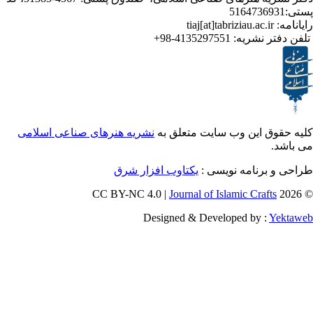
4135297551-98+
تر نشریه
ق این وب سایت متعلق به
نشریه هنرهای صناعی اسلامی
و برنامه نویسی
یکتاوب افزار شرق
Journal of Islamic Craf
Designed & Developed by :