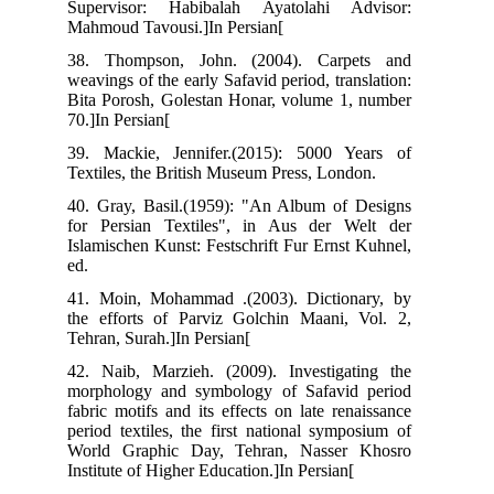
Supervisor: Habibalah Ayatolahi Advisor:
Mahmoud Tavousi.]In Persian[
38. Thompson, John. (2004). Carpets and
weavings of the early Safavid period, translation:
Bita Porosh, Golestan Honar, volume 1, number
70.]In Persian[
39. Mackie, Jennifer.(2015): 5000 Years of
Textiles, the British Museum Press, London.
40. Gray, Basil.(1959): "An Album of Designs
for Persian Textiles", in Aus der Welt der
Islamischen Kunst: Festschrift Fur Ernst Kuhnel,
ed.
41. Moin, Mohammad .(2003). Dictionary, by
the efforts of Parviz Golchin Maani, Vol. 2,
Tehran, Surah.]In Persian[
42. Naib, Marzieh. (2009). Investigating the
morphology and symbology of Safavid period
fabric motifs and its effects on late renaissance
period textiles, the first national symposium of
World Graphic Day, Tehran, Nasser Khosro
Institute of Higher Education.]In Persian[