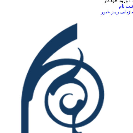
ودکار
مز عبور