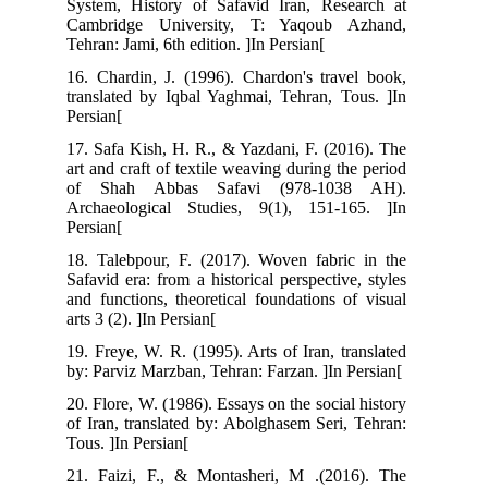
System, History of Safavid Iran, Research at
Cambridge University, T: Yaqoub Azhand,
Tehran: Jami, 6th edition. ]In Persian[
16. Chardin, J. (1996). Chardon's travel book,
translated by Iqbal Yaghmai, Tehran, Tous. ]In
Persian[
17. Safa Kish, H. R., & Yazdani, F. (2016). The
art and craft of textile weaving during the period
of Shah Abbas Safavi (978-1038 AH).
Archaeological Studies, 9(1), 151-165. ]In
Persian[
18. Talebpour, F. (2017). Woven fabric in the
Safavid era: from a historical perspective, styles
and functions, theoretical foundations of visual
arts 3 (2). ]In Persian[
19. Freye, W. R. (1995). Arts of Iran, translated
by: Parviz Marzban, Tehran: Farzan. ]In Persian[
20. Flore, W. (1986). Essays on the social history
of Iran, translated by: Abolghasem Seri, Tehran:
Tous. ]In Persian[
21. Faizi, F., & Montasheri, M .(2016). The