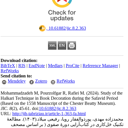
‎ 10.61882/jic.8.2.363
Download citation:
BibTeX
|
RIS
|
EndNote
|
Medlars
|
ProCite
|
Reference Man
RefWorks
Send citation to:
Mendeley
Zotero
RefWorks
Mohammadzadeh M, Pourzolfgar R, Rafiei M.
(2024).
Study 
Halkari Technique in Book Decoration during the Safavid Pe
(Based on the 1558 Manuscript of the Chester Beatty Museu
JIC
.
8
(2)
, 45-61. doi:
10.61882/jic.8.2.363
URL:
http://jih-tabriziau.ir/article-1-363-fa.html
ه مهدی، پورذوالفقار رویا، رفیعی میلاد.
(۱۴۰۳).
مطالعۀ
حَل‌کاری در کتاب‌آرایی دورۀ صفوی ( بر اساس مصحف