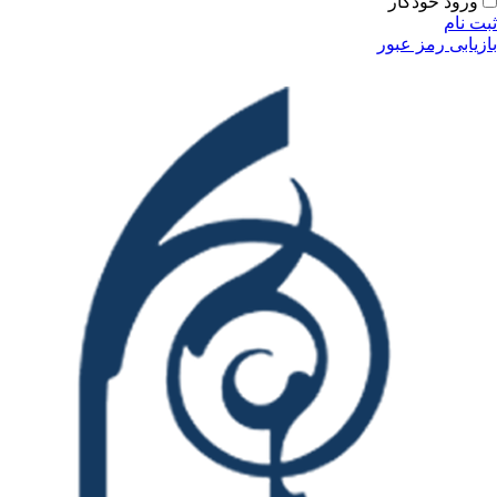
ودکار
مز عبور