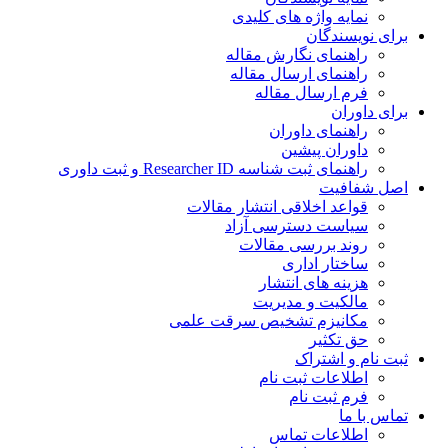
نمایه واژه های کلیدی
ی نویسندگان
راهنمای نگارش مقاله
راهنمای ارسال مقاله
فرم ارسال مقاله
ی داوران
راهنمای داوران
داوران پیشین
راهنمای ثبت شناسه Researcher ID و ثبت داوری
 شفافیت
قواعد اخلاقی انتشار مقالات
سیاست دسترسی آزاد
روند بررسی مقالات
ساختار اداری
هزینه های انتشار
مالکیت و مدیریت
ﻣﮑﺎﻧﯿﺰم ﺗﺸﺨﯿﺺ ﺳﺮﻗﺖ ﻋﻠﻤﯽ
حق تکثیر
 نام و اشتراک
اطلاعات ثبت نام
فرم ثبت نام
س با ما
اطلاعات تماس