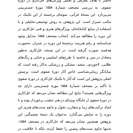
حاضر با هدف معرفی و تحلیل ویژگی‌های حَل‌کاری در دورۀ
صفوی، به بررسی مصحف شمارۀ ۱۵۵۸ موزۀ چستربیتی
می‌پردازد. این نسخۀ قرآنی، نمونه‌ای برجسته از این تکنیک در
مکتب شیراز است. این پژوهش به روش توصیفی-تحلیلی و با
استفاده از منابع کتابخانه‌ای، ویژگی‌های هنری و فنی حل‌کاری در
این دوره را مطالعه می‌کند. انتخاب مصحف ۱۵۵۸ به‌دلیل وجود
شناسنامه و رقم هنرمند برجستۀ این دوره در شیراز، به‌صورت
هدفمند صورت گرفته است. در این نسخه، حَل‌کاری به‌طور
متعادل در متن و حاشیه با طرح‌های اسلیمی و ختایی و رنگ‌های
طلایی، لاجوردی، سفید، مشکی و زرشکی به‌کار رفته است که
نمایانگر زیبایی‌شناسی خاص آثار دورۀ صفوی است. پرسش
اصلی پژوهش این است که آثار با تکنیک حَل‌کاری در دورۀ صفوی
با تأکید بر مصحف شمارۀ ۱۵۵۸ موزۀ چستربیتی دارای چه
ویژگی‌هایی هستند؟ نتایج این مطالعه نشان می‌دهد که حَل‌کاری
در دورۀ صفوی از جایگاه ویژه‌ای در هنر تذهیب برخوردار بوده و با
ایجاد ترکیب‌های زیبا و متقارن، تحول و تداوم سنت‌های هنری این
دوره را به نمایش می‌گذارد. به‌عنوان یک نتیجۀ چشمگیر، این
پژوهش همچنین نشان می‌دهد که حل‌کاری در مصحف ۱۵۵۸،
نه‌تنها تداوم سنت‌های پیشین را حفظ کرده، بلکه با خلاقیت در