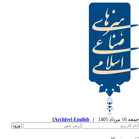
[
Archive
]
English
|