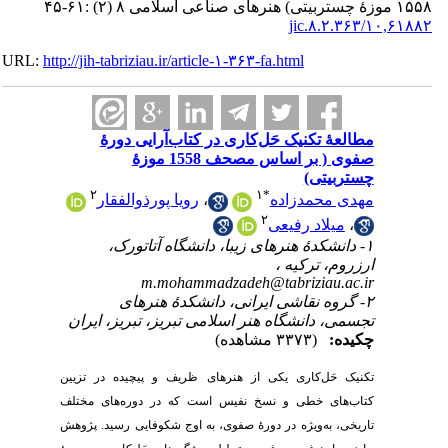
۱۰,۶۱۸۸
URL:
http://jih-tabriziau.ir/article-۱-۳۶۳-fa.html
مطالعۀ تکنیک حَل‌کاری در کتاب‌آرایی دورۀ
صفوی ( بر اساس مصحف 1558 موزۀ
چستربیتی)
۲
۱
*
مهدی محمدزاده
،
رویا پورذوالفقار
۲
،
میلاد رفیعی
۱- دانشکدۀ هنرهای زیبا، دانشگاه آتاتورک،
ارزروم، ترکیه ،
m.mohammadzadeh@tabriziau.ac.ir
۲- گروه نقاشی ایرانی، دانشکدۀ هنرهای
تجسمی، دانشگاه هنر اسلامی تبریز، تبریز، ایران
چکیده:
(۳۳۷۳ مشاهده)
تکنیک حَل‌کاری یکی از هنرهای ظریف و پیچیده در تزیین
کتاب‌های خطی و نسخ نفیس است که در دوره‌های مختلف
تاریخی، به‌ویژه در دورۀ صفوی، به اوج شکوفایی رسید. پژوهش