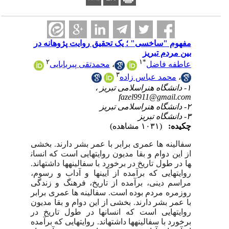
مفهوم "ساخسی" ؛ یک تحقیق روایت پژوهانه در
بین مردم تبریز
۲
۱
*
عاطفه فاضل
،
محمدتقی پیربابایی
۳
،
محمد عباس زاده
۱- دانشگاه هنراسلامی تبریز ،
fazel9911@gmail.com
۲- دانشگاه هنراسلامی تبریز
۳- دانشگاه تبریز
چکیده:
(۱۰۳۱ مشاهده)
سفالینه ها عمری برابر با عمر بشر دارند. بخشی
از این دوام و بقا مدیون روایت­هایی است که انسان
ها در طول تاریخ در برخورد با سفالینه
ها داشته­اند.
روایت­هایی که برآمده از آیین­ها و آداب و رسوم،
مراسم دینی، برآمده از تاریخ، فرهنگ و زندگی
روزمره مردم بوده است. سفالینه ها عمری برابر
با عمر بشر دارند. بخشی از این دوام و بقا مدیون
روایت­هایی است که انسان
ها در طول تاریخ در
برخورد با سفالینه
ها داشته­اند. روایت­هایی که برآمده