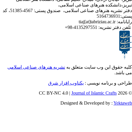
نشکده هنرهای صناعی اسلامی،
دفتر نشریه هنرهای صناعی اسلامی، صندوق پستی: 4567-51385، کد
ر نشریه:
4135297551-98+
ق این وب سایت متعلق به
نشریه هنرهای صناعی اسلامی
برنامه نویسی :
یکتاوب افزار شرق
Journal of Islamic Craf
Designed & Developed by :