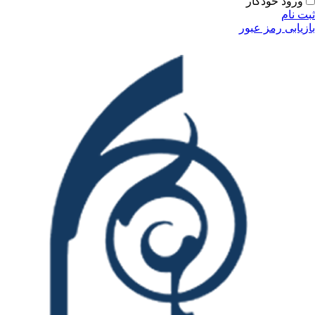
ودکار
مز عبور