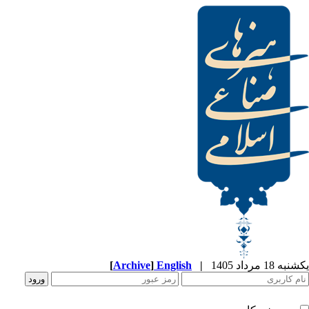
[
Archive
]
English
|