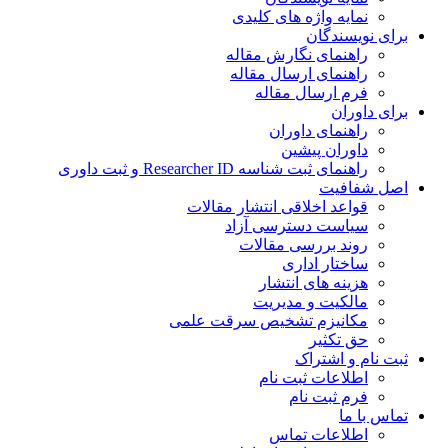
نمایه واژه های کلیدی
ی نویسندگان
راهنمای نگارش مقاله
راهنمای ارسال مقاله
فرم ارسال مقاله
ی داوران
راهنمای داوران
داوران پیشین
راهنمای ثبت شناسه Researcher ID و ثبت داوری
 شفافیت
قواعد اخلاقی انتشار مقالات
سیاست دسترسی آزاد
روند بررسی مقالات
ساختار اداری
هزینه های انتشار
مالکیت و مدیریت
ﻣﮑﺎﻧﯿﺰم ﺗﺸﺨﯿﺺ ﺳﺮﻗﺖ ﻋﻠﻤﯽ
حق تکثیر
 نام و اشتراک
اطلاعات ثبت نام
فرم ثبت نام
س با ما
اطلاعات تماس