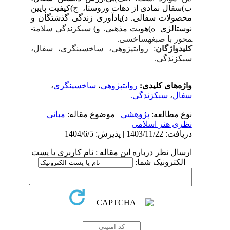
ب)سفال نمادی از دهات وروستا، ج)کیفیت پایین
محصولات سفالی. د)یادآوری زندگی گذشتگان و
نوستالژی ه)هویت مذهبی. و)
سبک­زندگی
سلامت­
محور با صبغه­ساخسی.
کلیدواژگان
: روایت­پژوهی، ساخسی­نگری، سفال،
سبک­زندگی.
واژه‌های کلیدی:
روایت­پژوهی
،
ساخسی­نگری
،
سفال
،
سبک­زندگی.
نوع مطالعه:
پژوهشي
| موضوع مقاله:
مبانی
نظری هنر اسلامی
دریافت: 1403/11/22 | پذیرش: 1404/6/5
ارسال نظر درباره این مقاله : نام کاربری یا پست
الکترونیک شما: