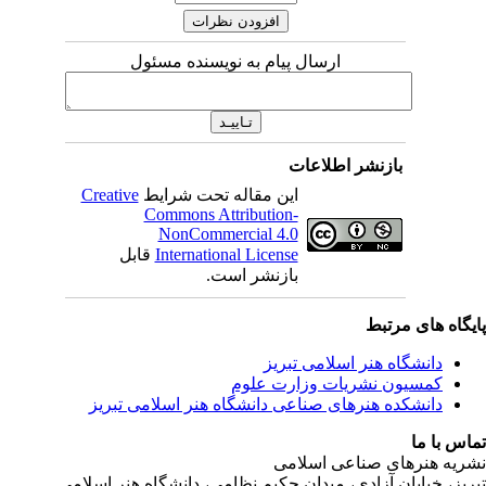
ارسال پیام به نویسنده مسئول
بازنشر اطلاعات
این مقاله تحت شرایط
Creative
Commons Attribution-
NonCommercial 4.0
International License
قابل
بازنشر است.
ی مرتبط
شگاه هنر اسلامی تبریز
یون نشریات وزارت علوم
شکده هنرهای صناعی دانشگاه هنر اسلامی تبریز
ا
رهای صناعی اسلامی
ابان آزادی، میدان حکیم نظامی، دانشگاه هنر اسلامی