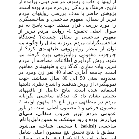
از آیین­ها و آداب و رسوم، مراسم دینی، برآمده از
تاریخ، فرهنگ و زندگی روزمره مردم بوده است.
پژوهش حاضر با هدف بررسی روایت­های مردم
تبریز از سفال، مفهوم ساخسی و ساخسی­نگری
را مورد بررسی قرار می­دهد. جهت پاسخ به دو
سوال اصلی تحقیق: 1-
روایت مردم تبریز از
مفهوم ساخسی و سفال چیست؟ 2-دیدگاه
ساخسی­نگرایانه مردم تبریز به سفال را چگونه می­
توان از منظر روایت­پژوهی طبقه­بندی کرد؟
از
چارچوب مفهومی روایت­پژوهی بهره گرفته می­
شود. روش گردآوری اطلاعات مصاحبه از مردم
تبریز، پیاده سازی، کدگذاری و طبقه­بندی مفاهیم
است. جامعه آماری تعداد 40 نفر زن ومرد در
محدوده سنی 50 الی 80 سال می­باشد. جهت
نمونه­گیری از روش هدفمند و اشباع نظری داده­ها
استفاده شده است. نتایج حاصل از یافته­های
تحلیلی نشان داد که دیدگاه ساخسی نگرایانه
مردم در منطقه­ی تبریز تابع
15
مفهوم اولیه، 7
مضمون فرعی و 5 مضمون اصلی است.
در باور
عمومی مردم تبریز ظروف سفالی، شی
ای
بی
ارزش بوده و زود می­شکند. به همین دلیل با نام
ساخسی (
sakhsi
) یا سَخسی
شناخته می
شود.
مطابق با نتایج تحقیق پنج مضمون اصلی شامل
این موارد است؛
الف)بی
ارزش دانستن سفال،