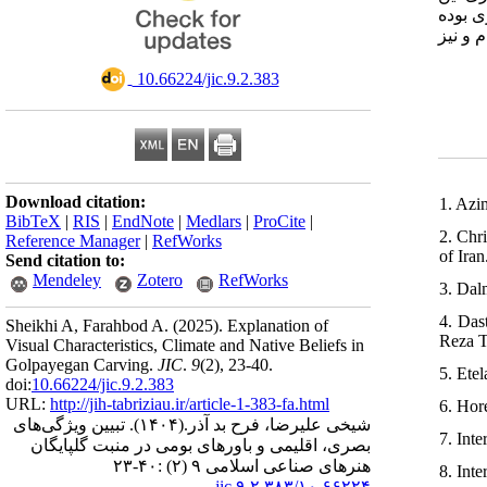
ی بوده
 و نیز
‎ 10.66224/jic.9.2.383
Download citation:
1. Azi
BibTeX
|
RIS
|
EndNote
|
Medlars
|
ProCite
|
2. Chr
Reference Manager
|
RefWorks
of Iran
Send citation to:
Mendeley
Zotero
RefWorks
3. Dal
4. Das
Sheikhi A, Farahbod A.
(2025).
Explanation of
Reza T
Visual Characteristics, Climate and Native Beliefs in
Golpayegan Carving.
JIC
.
9
(2)
, 23-40.
5. Ete
doi:
10.66224/jic.9.2.383
URL:
http://jih-tabriziau.ir/article-1-383-fa.html
6. Hor
تبیین ویژگی‌‌‌های
(۱۴۰۴).
شیخی علیرضا، فرح بد آذر.
7. Int
بصری، اقلیمی و باورهای بومی در منبت گلپایگان
هنرهای صناعی اسلامی ۹ (۲) :۴۰-۲۳
8. Int
۱۰,۶۶۲۲۴/jic.۹.۲.۳۸۳