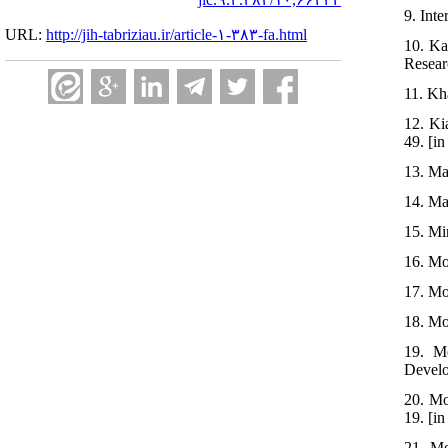
9. Int
URL:
http://jih-tabriziau.ir/article-۱-۳۸۳-fa.html
10. Ka
Researc
11. Kh
12. Ki
49. [in
13. Ma
14. Ma
15. Mi
16. Mo
17. Mo
18. Mo
19. M
Develo
20. Mo
19. [in
21. Mo