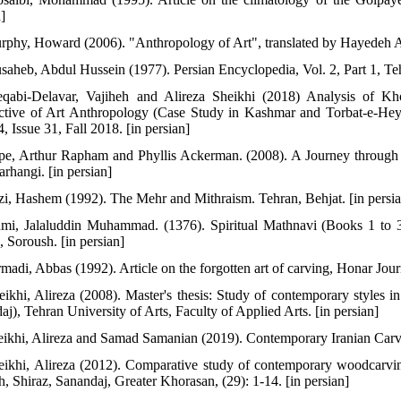
]
rphy, Howard (2006). "Anthropology of Art", translated by Hayedeh Abd
saheb, Abdul Hussein (1977). Persian Encyclopedia, Vol. 2, Part 1, Tehr
qabi-Delavar, Vajiheh and Alireza Sheikhi (2018) Analysis of K
ctive of Art Anthropology (Case Study in Kashmar and Torbat-e-Heyda
, Issue 31, Fall 2018. [in persian]
pe, Arthur Rapham and Phyllis Ackerman. (2008). A Journey through I
arhangi. [in persian]
zi, Hashem (1992). The Mehr and Mithraism. Tehran, Behjat. [in persi
mi, Jalaluddin Muhammad. (1376). Spiritual Mathnavi (Books 1 to 
, Soroush. [in persian]
madi, Abbas (1992). Article on the forgotten art of carving, Honar Journ
eikhi, Alireza (2008). Master's thesis: Study of contemporary styles 
j), Tehran University of Arts, Faculty of Applied Arts. [in persian]
eikhi, Alireza and Samad Samanian (2019). Contemporary Iranian Carvin
eikhi, Alireza (2012). Comparative study of contemporary woodcarvin
, Shiraz, Sanandaj, Greater Khorasan, (29): 1-14. [in persian]