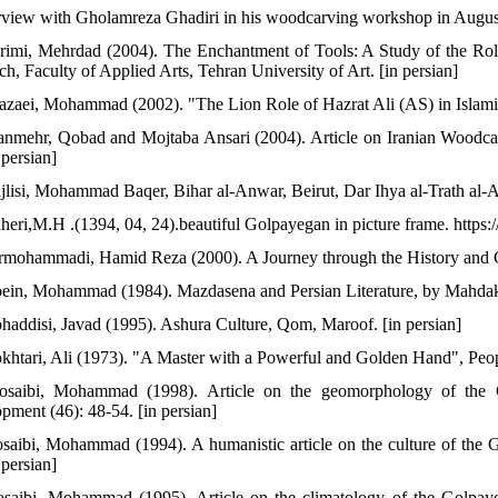
erview with Gholamreza Ghadiri in his woodcarving workshop in August
rimi, Mehrdad (2004). The Enchantment of Tools: A Study of the Role 
h, Faculty of Applied Arts, Tehran University of Art. [in persian]
azaei, Mohammad (2002). "The Lion Role of Hazrat Ali (AS) in Islamic 
anmehr, Qobad and Mojtaba Ansari (2004). Article on Iranian Woodc
 persian]
jlisi, Mohammad Baqer, Bihar al-Anwar, Beirut, Dar Ihya al-Trath al-A
heri,M.H .(1394, 04, 24).beautiful Golpayegan in picture frame. https:
rmohammadi, Hamid Reza (2000). A Journey through the History and G
ein, Mohammad (1984). Mazdasena and Persian Literature, by Mahdakht
haddisi, Javad (1995). Ashura Culture, Qom, Maroof. [in persian]
khtari, Ali (1973). "A Master with a Powerful and Golden Hand", People
osaibi, Mohammad (1998). Article on the geomorphology of the G
pment (46): 48-54. [in persian]
saibi, Mohammad (1994). A humanistic article on the culture of the 
 persian]
saibi, Mohammad (1995). Article on the climatology of the Golpaye