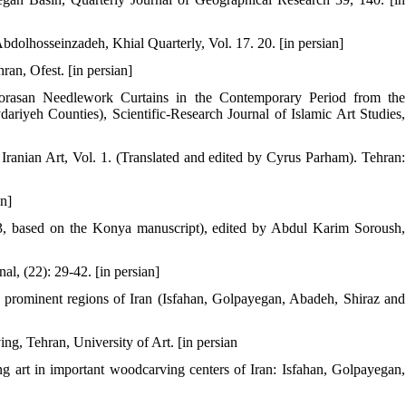
olhosseinzadeh, Khial Quarterly, Vol. 17. 20. [in persian]
an, Ofest. [in persian]
horasan Needlework Curtains in the Contemporary Period from the
riyeh Counties), Scientific-Research Journal of Islamic Art Studies,
ranian Art, Vol. 1. (Translated and edited by Cyrus Parham). Tehran:
an]
3, based on the Konya manuscript), edited by Abdul Karim Soroush,
al, (22): 29-42. [in persian]
in prominent regions of Iran (Isfahan, Golpayegan, Abadeh, Shiraz and
g, Tehran, University of Art. [in persian
g art in important woodcarving centers of Iran: Isfahan, Golpayegan,