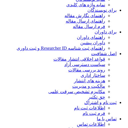
نمایه واژه های کلیدی
برای نویسندگان
راهنمای نگارش مقاله
راهنمای ارسال مقاله
فرم ارسال مقاله
برای داوران
راهنمای داوران
داوران پیشین
راهنمای ثبت شناسه Researcher ID و ثبت داوری
اصل شفافیت
قواعد اخلاقی انتشار مقالات
سیاست دسترسی آزاد
روند بررسی مقالات
ساختار اداری
هزینه های انتشار
مالکیت و مدیریت
ﻣﮑﺎﻧﯿﺰم ﺗﺸﺨﯿﺺ ﺳﺮﻗﺖ ﻋﻠﻤﯽ
حق تکثیر
ثبت نام و اشتراک
اطلاعات ثبت نام
فرم ثبت نام
تماس با ما
اطلاعات تماس