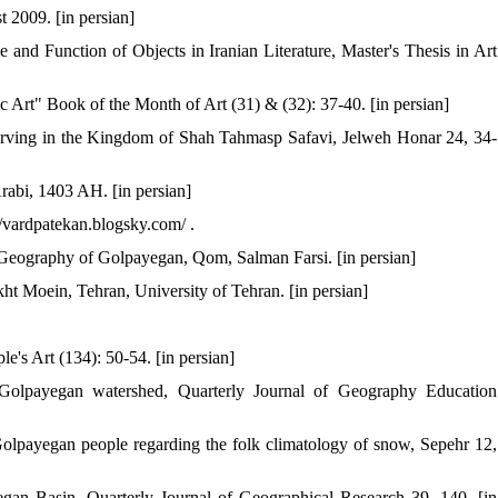
 2009. [in persian]
and Function of Objects in Iranian Literature, Master's Thesis in Art
Art" Book of the Month of Art (31) & (32): 37-40. [in persian]
arving in the Kingdom of Shah Tahmasp Safavi, Jelweh Honar 24, 34-
rabi, 1403 AH. [in persian]
//vardpatekan.blogsky.com/ .
eography of Golpayegan, Qom, Salman Farsi. [in persian]
 Moein, Tehran, University of Tehran. [in persian]
's Art (134): 50-54. [in persian]
olpayegan watershed, Quarterly Journal of Geography Education
Golpayegan people regarding the folk climatology of snow, Sepehr 12,
gan Basin, Quarterly Journal of Geographical Research 39, 140. [in