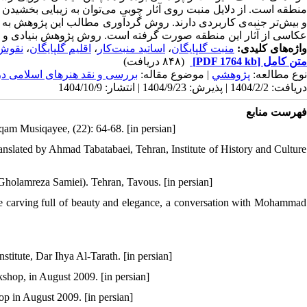
منطقه است. از دلایل منبت روی آثار چوبی می‌توان به زیبایی بخشیدن و
و بیش‌تر جنبه‌ی کاربردی دارند. روش گردآوری مطالب این پژوهش به صو
عکاسی از آثار این منطقه صورت گرفته است. روش پژوهش بنیادی و ا.
نقوش 
،
اقلیم گلپایگان
،
اساتید منبت‌کار
،
منبت گلپایگان
واژه‌های کلیدی:
(۸۴۸ دریافت)
[PDF 1764 kb]
متن کامل
نوع مطالعه:
پژوهشي
| موضوع مقاله:
بررسی و نقد هنرهای اسلامی د
دریافت: 1404/2/2 | پذیرش: 1404/9/23 | انتشار: 1404/10/9
فهرست منابع
am Musiqayee, (22): 64-68. [in persian]
ranslated by Ahmad Tabatabaei, Tehran, Institute of History and Culture
Gholamreza Samiei). Tehran, Tavous. [in persian]
 carving full of beauty and elegance, a conversation with Mohammad
itute, Dar Ihya Al-Tarath. [in persian]
hop, in August 2009. [in persian]
p in August 2009. [in persian]