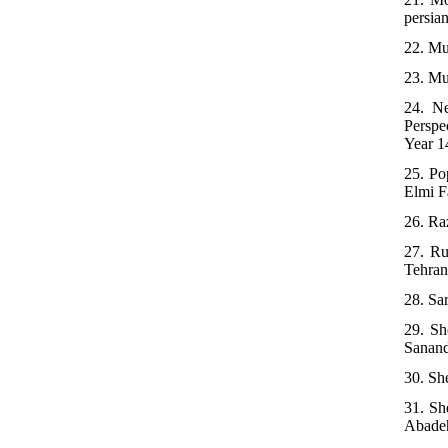
persian
22. Mu
23. Mu
24. Ne
Perspe
Year 14
25. Po
Elmi F
26. Ra
27. Ru
Tehran
28. Sar
29. Sh
Sananda
30. Sh
31. Sh
Abadeh