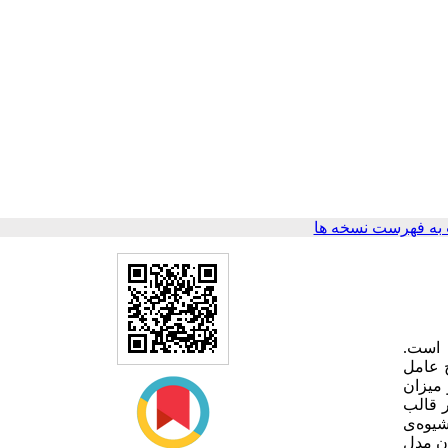
به فهرست نسخه ها
م است
 عامل
 میزان
ر قالب
شیوه‌ی
ان مدل