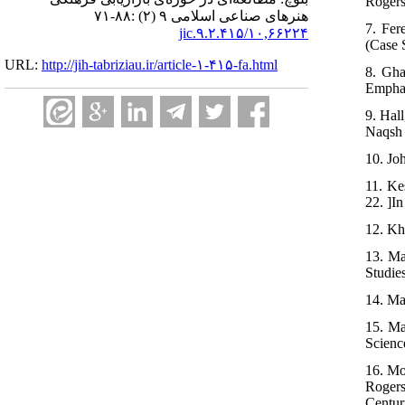
Rogers
هنرهای صناعی اسلامی ۹ (۲) :۸۸-۷۱
7. Fer
۱۰,۶۶۲۲۴/jic.۹.۲.۴۱۵
(Case 
URL:
http://jih-tabriziau.ir/article-۱-۴۱۵-fa.html
8. Gha
Emphas
9. Hal
Naqsh
10. Joh
11. Ke
22. ]In
12. Kh
13. Ma
Studie
14. Ma
15. Ma
Science
16. Mo
Rogers
Century