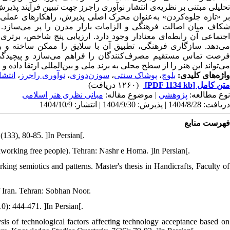
تحلیلی مبتنی بر نظریه‌ی انتشار نوآوری راجرز جهت تبیین فرآیند پذ
بر «تازه‌ جلوه‌کردن» به‌عنوان محرک اصلی پذیرش، راهکارهای عملی 
شکاف میان اصالت فرهنگی و الزامات بازار مدرن را پر می‌سازد. یا
اجتماعی آن رابطه‌ای معنادار وجود دارد. ارزیابی پنج شاخص، برتری
می‌دهد. سازگاری فرهنگی، تطبیق آن با سلایق را ممکن ساخته و ر
فرصت تماس مستقیم مصرف‌کنندگان را فراهم می‌سازد و پیچیدگی تول
می‌تواند این هنر را از سطح محلی به برند ملی و بین‌المللی ارتقا دا.
انتشا
،
نوآوری راجرز
،
سوزن‌دوزی
،
پوشاک سنتی
،
بلوچ
واژه‌های کلیدی:
(۱۲۶۰ دریافت)
[PDF 1134 kb]
متن کامل
نوع مطالعه:
پژوهشي
| موضوع مقاله:
مبانی نظری هنر اسلامی
دریافت: 1404/8/28 | پذیرش: 1404/9/30 | انتشار: 1404/10/9
فهرست منابع
(133), 80-85. ]In Persian[.
rdworking free people). Tehran: Nashr e Homa. ]In Persian[.
king semiotics and patterns. Master's thesis in Handicrafts, Faculty of
f Iran. Tehran: Sobhan Noor.
0): 444-471. ]In Persian[.
is of technological factors affecting technology acceptance based on