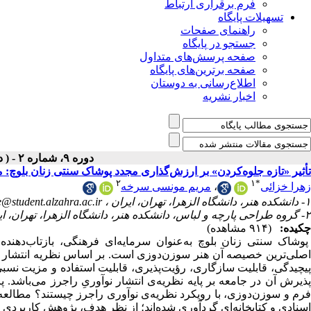
فرم برقراری ارتباط
تسهیلات پایگاه
راهنمای صفحات
جستجو در پایگاه
صفحه پرسش‌های متداول
صفحه برترین‌های پایگاه
اطلاع‌رسانی به دوستان
اخبار نشریه
دوره ۹، شماره ۲ - ( دوفصلنامه ۱۴۰۴ )
تأثیر «تازه ‌جلوه‌کردن» بر ارزش‌گذاری مجدد پوشاک سنتی زنان بلوچ: م
۲
۱
*
مریم مونسی سرخه
،
زهرا خزائی
e@student.alzahra.ac.ir
۱- دانشکده‌ هنر، دانشگاه الزهرا، تهران، ایران ،
۲- گروه طراحی پارچه و لباس، دانشکده‌ هنر، دانشگاه الزهرا، تهران، ایران
چکیده:
(۹۱۴ مشاهده)
پوشاک سنتی زنان بلوچ به‌‌عنوان سرمایه‌ای فرهنگی، بازتاب‌ده.
اصلی‌ترین خصیصه آن هنر سوزن‌دوزی است. بر اساس نظریه انتشار نو
پیچیدگی، قابلیت سازگاری، رؤیت‌پذیری، قابلیت استفاده و مزیت نس
پذیرش آن در جامعه بر پایه نظریه‌ی انتشار نوآوریِ راجرز می‌باشد
فرم و سوزن‌دوزی، با رویکرد نظریه‌ی نوآوری راجرز چیستند؟ مطالعه‌ی
اسنادی و کتابخانه‌ای گردآوری شده‌اند؛ از نظر هدف، پژوهش کاربردی