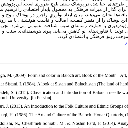
یرش طرح‌های احیا شده در پوشاک سنتی بلوچ ضروری است. این پژوهش با
برای گذار از میراث فرهنگی به محصول پایدار اقتصادی را ترسیم می
فته‌ها نشان می‌دهند، میان ابعاد نوآوریِ راجرز در پوشاک بلوچ و
 این پوشاک را از منظر کیفیت، اصالت و قابلیت هم‌نشینی با مد رو
ؤیت‌پذیری با حمایت رسانه‌ای سبب شناخت عمومی می‌شود. تجربه‌
ید با فناوری‌های نو کاهش می‌یابد. پیوند هوشمندانه‌ی سنت و ن
ده و موجب رونق فرهنگی و اقتصادی گردد
ر
ugh, M. (2009). Form and color in Baloch art. Book of the Month - Art, 
har Sistani, I. (1984). A look at Sistan and Baluchistan (The land of ha
zadeh, S. (2015). Classification and introduction of Balouch needle wor
oreh University. ]In Persian[.
ari, J. (2013). An Introduction to the Folk Culture and Ethnic Groups o
haqi, H. (1986). The Art and Culture of the Baloch. Honar Quarterly, (1
dollahi, N., Cheshmeh Sohrabi, M., & Noshin Fard, F. (2014). Analys