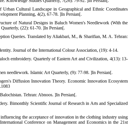
re. Knowledge Studies Quarterly, 7(26): 79-92. ]In Persian[.
of Urban Cultural Landscape in Geographical and Ethnic Coordinates
elopment Planning, 4(2), 67-78. ]In Persian[.
ructure of Natural Designs in Baluch Women's Needlework (With the
uarterly, (22): 61-70. ]In Persian[.
ption Queries. Translated by Aliakbari, M., & Sharifian, M. A. Tehran:
dentity. Journal of the International Colour Association, (19): 4-14.
aloch embroidery. Quarterly of Eastern Art and Civilization, 4(13): 13-
n needlework. Islamic Art Quarterly, (9): 77-98. ]In Persian[.
Rogers's Diffusion Innovation Theory. Economic Innovation Ecosystem
6.1083
Balochistan. Tehran: Abnoos. ]In Persian[.
dery. Bimonthly Scientific Journal of Research in Arts and Specialized
nfluencing the acceptance of innovation in the clothing industry using
). International Conference on Management and Economics in the 21st