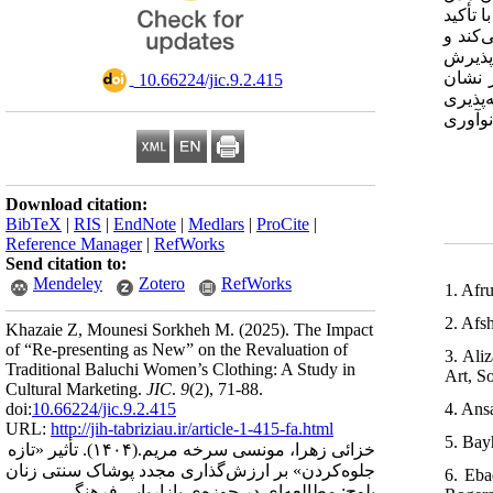
 تأکید
‌کند و
 پذیرش
ز نشان
‎ 10.66224/jic.9.2.415
پذیری
وآوری
Download citation:
BibTeX
|
RIS
|
EndNote
|
Medlars
|
ProCite
|
Reference Manager
|
RefWorks
Send citation to:
Mendeley
Zotero
RefWorks
1. Afr
2. Afs
Khazaie Z, Mounesi Sorkheh M.
(2025).
The Impact
of “Re-presenting as New” on the Revaluation of
3. Ali
Traditional Baluchi Women’s Clothing: A Study in
Art, So
Cultural Marketing.
JIC
.
9
(2)
, 71-88.
4. Ans
doi:
10.66224/jic.9.2.415
URL:
http://jih-tabriziau.ir/article-1-415-fa.html
5. Bay
تأثیر «تازه
(۱۴۰۴).
خزائی زهرا، مونسی سرخه مریم.
‌جلوه‌کردن» بر ارزش‌گذاری مجدد پوشاک سنتی زنان
6. Eba
بلوچ: مطالعه‌ای در حوزه‌ی بازاریابی فرهنگی