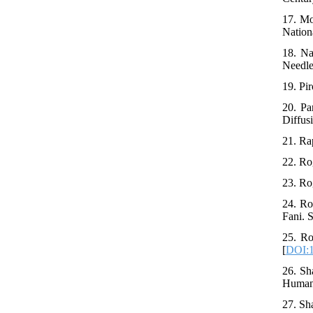
17. Mo
Nation
18. Na
Needle
19. Pir
20. Pa
Diffus
21. Ra
22. Ro
23. Ro
24. Ro
Fani. S
25. Ro
[
DOI:
26. Sh
Humani
27. Sh