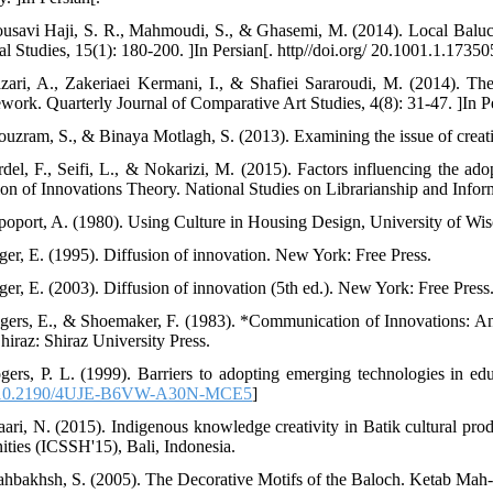
usavi Haji, S. R., Mahmoudi, S., & Ghasemi, M. (2014). Local Baluchi 
al Studies, 15(1): 180-200. ]In Persian[. http//doi.org/ 20.1001.1.1735
zari, A., Zakeriaei Kermani, I., & Shafiei Sararoudi, M. (2014). T
work. Quarterly Journal of Comparative Art Studies, 4(8): 31-47. ]In P
ouzram, S., & Binaya Motlagh, S. (2013). Examining the issue of creativi
rdel, F., Seifi, L., & Nokarizi, M. (2015). Factors influencing the a
ion of Innovations Theory. National Studies on Librarianship and Inform
poport, A. (1980). Using Culture in Housing Design, University of Wi
ger, E. (1995). Diffusion of innovation. New York: Free Press.
ger, E. (2003). Diffusion of innovation (5th ed.). New York: Free Press
gers, E., & Shoemaker, F. (1983). *Communication of Innovations: An
hiraz: Shiraz University Press.
gers, P. L. (1999). Barriers to adopting emerging technologies in e
10.2190/4UJE-B6VW-A30N-MCE5
]
aari, N. (2015). Indigenous knowledge creativity in Batik cultural pr
ties (ICSSH'15), Bali, Indonesia.
ahbakhsh, S. (2005). The Decorative Motifs of the Baloch. Ketab Mah-