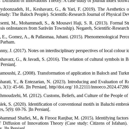
' Diffusion of Innovations Theory: A case study of journal index softwa
eydoonzadeh, H., Keshavarz, G., & Yari, F. (2019). The Aesthetics 
Study: The Baloch People). Scientific-Research Journal of Physical Dev
semi, M., Mohammadi, S., & Mousavi Haji, S. R. (2013). Formal St
is onInstances from Sarāvān Township). Negareh, Scientific-Research Q
l, E., Gomez, A., & Pallasmaa, Juhani. (2015). Phenomenological Perce
 Parham.
nny, J. (2017). Notes on interdisciplinary perspectives of local colour i
shavarz, G., & Javadi, S. (2016). The relation of cultural symbols in B
 Persian[.
amoushi, Z. (2008). Transformation of application in Baloch and Turkme
harati, Y., & Entezarian, N. (2023). Introducing and Evaluation of 
s, 3(1): 45-66. ]In Persian[. http//doi.org/ 10.22111/innoeco.2024.4728
hmoudzehi, M. (2012). Customs, Beliefs, and Culture of the People of 
lek, S. (2020). Identification of conventional motifs in Baluchi embroi
s, 5(9): 69-76. ]In Persian[.
hammad Shafiei, M., & Firooz Ranjbar, M. (2015). Identifying factors i
' Diffusion of Innovations Theory (Case study: Citizens of Isfahan
. ]In Persian[.