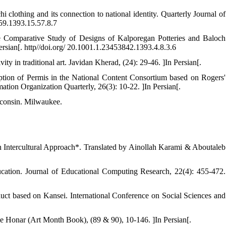
clothing and its connection to national identity. Quarterly Journal of
059.1393.15.57.8.7
he Comparative Study of Designs of Kalporegan Potteries and Baloch
ersian[. http//doi.org/ 20.1001.1.23453842.1393.4.8.3.6
ty in traditional art. Javidan Kherad, (24): 29-46. ]In Persian[.
doption of Permis in the National Content Consortium based on Rogers'
ation Organization Quarterly, 26(3): 10-22. ]In Persian[.
sconsin. Milwaukee.
.
 Intercultural Approach*. Translated by Ainollah Karami & Aboutaleb
ducation. Journal of Educational Computing Research, 22(4): 455-472.
oduct based on Kansei. International Conference on Social Sciences and
e Honar (Art Month Book), (89 & 90), 10-146. ]In Persian[.