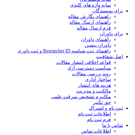
نمایه واژه های کلیدی
برای نویسندگان
راهنمای نگارش مقاله
راهنمای ارسال مقاله
فرم ارسال مقاله
برای داوران
راهنمای داوران
داوران پیشین
راهنمای ثبت شناسه Researcher ID و ثبت داوری
اصل شفافیت
قواعد اخلاقی انتشار مقالات
سیاست دسترسی آزاد
روند بررسی مقالات
ساختار اداری
هزینه های انتشار
مالکیت و مدیریت
ﻣﮑﺎﻧﯿﺰم ﺗﺸﺨﯿﺺ ﺳﺮﻗﺖ ﻋﻠﻤﯽ
حق تکثیر
ثبت نام و اشتراک
اطلاعات ثبت نام
فرم ثبت نام
تماس با ما
اطلاعات تماس