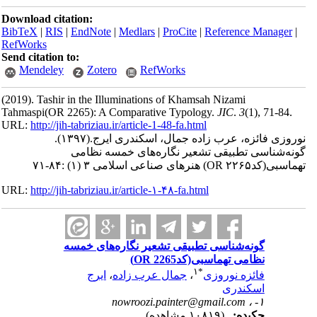
Download citation:
BibTeX
|
RIS
|
EndNote
|
Medlars
|
ProCite
|
Reference Man
RefWorks
Send citation to:
Mendeley
Zotero
RefWorks
(2019).
Tashir in the Illuminations of Khamsah Nizami
Tahmaspi(OR 2265): A Comparative Typology.
JIC
.
3
(1)
, 71
URL:
http://jih-tabriziau.ir/article-1-48-fa.html
 فائزه، عرب زاده جمال، اسکندری ایرج.
(۱۳۹۷).
ناسی تطبیقی تشعیر نگاره‌های خمسه نظامی
عی اسلامی ۳ (۱) :۸۴-۷۱
URL:
http://jih-tabriziau.ir/article-۱-۴۸-fa.html
گونه‌شناسی تطبیقی تشعیر نگاره‌های خمسه
نظامی تهماسبی(کدOR 2265)
۱
*
فائزه نوروزی
،
جمال عرب زاده
،
ایرج
اسکندری
nowroozi.painter@gmail.com
۱- ،
چکیده:
(۱۰۸۱۹ مشاهده)