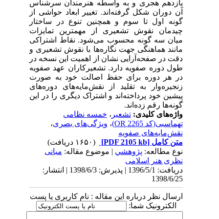
یازدهم هجری و به واسطه هنرمندان سرشناس
آن دوران
شکل گرفته‌اند. تغییر ابعاد حواشی از
گونه اول تا سوم و همچنین تنوع در ساختار
چیدمان نقوش تشعیری از مهمترین تمایزات
میان سه گونه محسوب می‌شود. نقاط اشتراکی
مانند هماهنگی جهت نگاره‌ها با نقوش تشعیری و
دقت در صفحه‌آرایی نشان از اهمیت این نسخه در
طول دوره صفویه دارد. تشعیرکاران عهد صفویه
در هر دوره برای حفظ اصالت خود به صورت
زنجیره‌وار به تقلید از نقش‌مایه‌های دوره‌های
پیشین خود پرداخته‌اند و اشتراک دیگری را در این
گونه‌ها رقم زده‌اند.
واژه‌های کلیدی:
تشعیر
،
خمسه نظامی
تهماسبی(کد OR 2265)
،
ویژگی‌های بصری
،
نقش‌مایه‌های صفویه
متن کامل
[PDF 2105 kb]
(۱۶۵۰ دریافت)
نوع مطالعه:
پژوهشي
| موضوع مقاله:
مبانی
نظری هنر اسلامی
دریافت: 1396/5/1 | پذیرش: 1398/6/3 | انتشار:
1398/6/25
ارسال نظر درباره این مقاله : نام کاربری یا پست
الکترونیک شما: