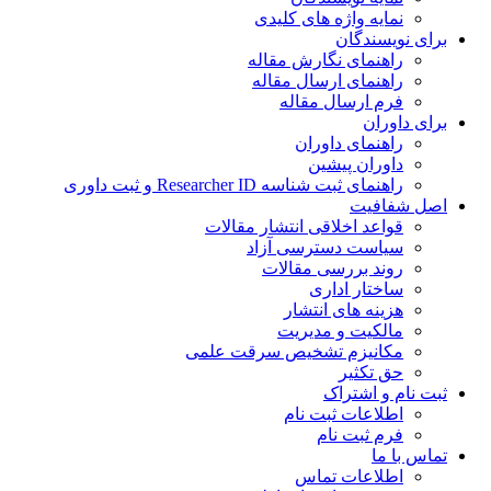
نمایه واژه های کلیدی
ی نویسندگان
راهنمای نگارش مقاله
راهنمای ارسال مقاله
فرم ارسال مقاله
ی داوران
راهنمای داوران
داوران پیشین
راهنمای ثبت شناسه Researcher ID و ثبت داوری
 شفافیت
قواعد اخلاقی انتشار مقالات
سیاست دسترسی آزاد
روند بررسی مقالات
ساختار اداری
هزینه های انتشار
مالکیت و مدیریت
ﻣﮑﺎﻧﯿﺰم ﺗﺸﺨﯿﺺ ﺳﺮﻗﺖ ﻋﻠﻤﯽ
حق تکثیر
 نام و اشتراک
اطلاعات ثبت نام
فرم ثبت نام
س با ما
اطلاعات تماس