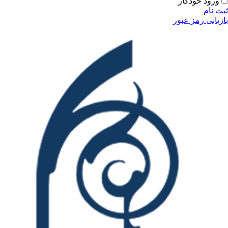
ودکار
مز عبور