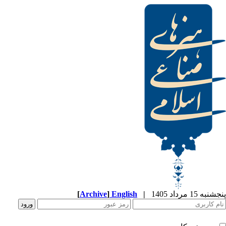
[
Archive
]
English
|