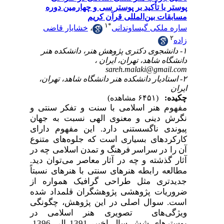
پوستر با تأکید بر پوستر سی و چهارمین دوره
مسابقات بین‌المللی قرآن کریم
۱
*
ساره ملکی گیساوندانی
،
خشایار قاضی
۲
زاده
۱- دانشجوی دکتری پژوهش هنر، دانشکده هنر
دانشگاه شاهد، تهران، ایران ،
sareh.malaki@gmail.com
۲- استادیار دانشکده هنر دانشگاه شاهد، تهران،
ایران
چکیده:
(۶۴۵۱ مشاهده)
مفهوم هنر اسلامی با سنت و تفکر سنتی و
نگرش دینی و معنوی الهی نسبت به جهان
پیوندی ناگسستنی دارد. این مفهوم دارای
کارکردهای بسیاری است که جلوه‌های متنوع
آن را در سراسر فرهنگ و تمدن اسلامی چه در
آثار گذشته و چه در آثار معاصر می‌توان دید.
مطالعه رابطه هنرهای سنتی با هنرهای نسبتاً
جدیدتری مثل طراحی گرافیک همواره از
ضروریات پژوهشی پژوهشگران قلمداد شده
است. سوال اصلی در این پژوهش، چگونگی
ویژگی‌های تصویری هنر اسلامی در
پوسترهای
شش سال اخیر، 1391 الی 1396،