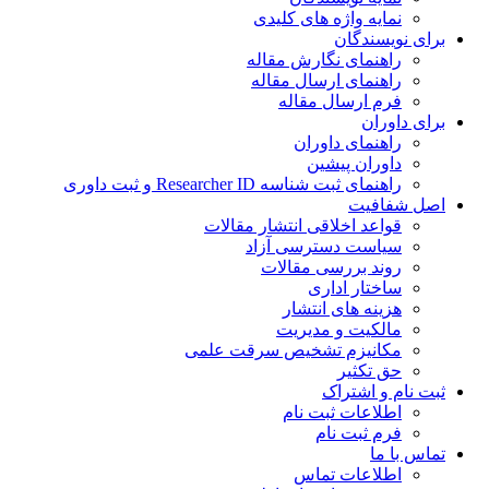
نمایه واژه های کلیدی
ی نویسندگان
راهنمای نگارش مقاله
راهنمای ارسال مقاله
فرم ارسال مقاله
ی داوران
راهنمای داوران
داوران پیشین
راهنمای ثبت شناسه Researcher ID و ثبت داوری
 شفافیت
قواعد اخلاقی انتشار مقالات
سیاست دسترسی آزاد
روند بررسی مقالات
ساختار اداری
هزینه های انتشار
مالکیت و مدیریت
ﻣﮑﺎﻧﯿﺰم ﺗﺸﺨﯿﺺ ﺳﺮﻗﺖ ﻋﻠﻤﯽ
حق تکثیر
 نام و اشتراک
اطلاعات ثبت نام
فرم ثبت نام
س با ما
اطلاعات تماس