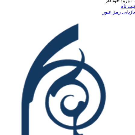
ودکار
مز عبور