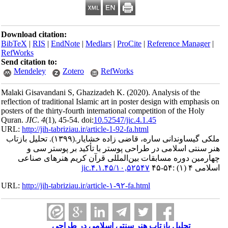
Download citation:
BibTeX
|
RIS
|
EndNote
|
Medlars
|
ProCite
|
Reference Man
RefWorks
Send citation to:
Mendeley
Zotero
RefWorks
Malaki Gisavandani S, Ghazizadeh K.
(2020).
Analysis of th
reflection of traditional Islamic art in poster design with emph
posters of the thirty-fourth international competition of the H
Quran.
JIC
.
4
(1)
, 45-54. doi:
10.52547/jic.4.1.45
URL:
http://jih-tabriziau.ir/article-1-92-fa.html
یساوندانی ساره، قاضی زاده خشایار.
(۱۳۹۹).
تحلیل بازتاب
ی اسلامی در طراحی پوستر با تأکید بر پوستر سی و
ن دوره مسابقات بین‌المللی قرآن کریم هنرهای صناعی
-۴۵
۱۰,۵۲۵۴۷/jic.۴.۱.۴۵
URL:
http://jih-tabriziau.ir/article-۱-۹۲-fa.html
تحلیل بازتاب هنر سنتی اسلامی در طراحی