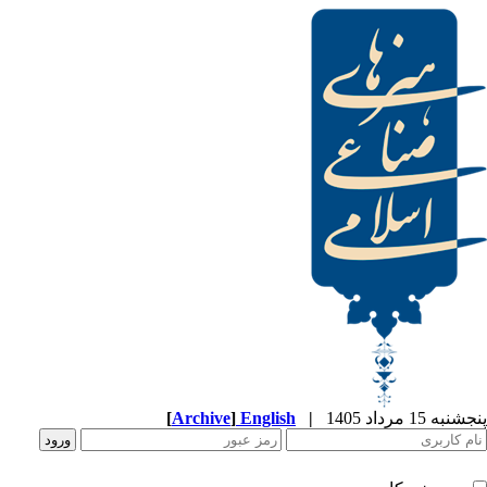
[
Archive
]
English
|