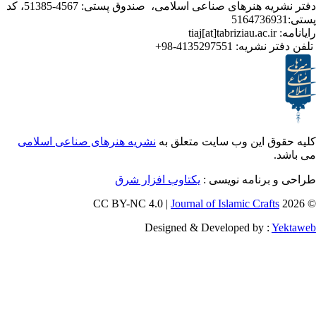
دفتر نشریه هنرهای صناعی اسلامی، صندوق پستی: 4567-51385، کد
ر نشریه:
4135297551-98+
ق این وب سایت متعلق به
نشریه هنرهای صناعی اسلامی
برنامه نویسی :
یکتاوب افزار شرق
Journal of Islamic Craf
Designed & Developed by :