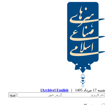
[
Archive
]
English
|