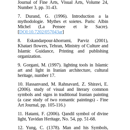
Journal of Fine Arts, Visual Arts, Volume 24,
Number 3, pp. 31-43.
7. Durand, G. (1996). Introduction a la
mythodologie. Mythes et soietes. Paris: Albin
Michel (La Pensee et le Sacre).
[
DOI:10.7202/057043ar
]
8. Eskandarpour-khorrami, Parviz (2001),
Khataei flowers, Tehran, Ministry of Culture and
Islamic Guidance, Printing and publishing
organization.
9. Gorgani, M. (1997). lighting tools in Islamic
art and light in Iranian architecture, cultural
heritage, number 17.
10. Hassanvand, M. Rahnavard, Z. Shiravi, E.
(2006). study of visual and literary common
symbols and signs in traditional Iranian painting
(a case study of two romantic paintings) - Fine
Art Journal, pp. 105-116.)
11. Hatami, F. (2006). Qandil symbol of divine
light, Yavidan Heritage, No. 54, pp. 51-68.
12. Yung, C. (1378). Man and his Symbols,