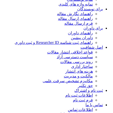
نمایه واژه های کلیدی
ی نویسندگان
راهنمای نگارش مقاله
راهنمای ارسال مقاله
فرم ارسال مقاله
ی داوران
راهنمای داوران
داوران پیشین
راهنمای ثبت شناسه Researcher ID و ثبت داوری
 شفافیت
قواعد اخلاقی انتشار مقالات
سیاست دسترسی آزاد
روند بررسی مقالات
ساختار اداری
هزینه های انتشار
مالکیت و مدیریت
ﻣﮑﺎﻧﯿﺰم ﺗﺸﺨﯿﺺ ﺳﺮﻗﺖ ﻋﻠﻤﯽ
حق تکثیر
 نام و اشتراک
اطلاعات ثبت نام
فرم ثبت نام
س با ما
اطلاعات تماس