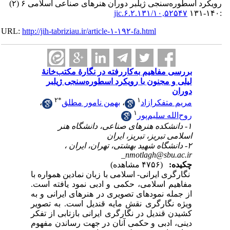
رویکرد اسطوره‌سنجی ژیلبر دوران هنرهای صناعی اسلامی ۶ (۲)
۱۰,۵۲۵۴۷/jic.۶.۲.۱۳۱
URL:
http://jih-tabriziau.ir/article-۱-۱۹۲-fa.html
بررسی مفاهیم به‌کاررفته در نگارۀ مکتب‌خانۀ
لیلی و مجنون با رویکرد اسطوره‌سنجی ژیلبر
دوران
۲
*
۱
مریم متفکرازاد
،
بهمن نامور مطلق
،
۱
روح‌الله سلیم‌پور
۱- دانشکده هنرهای صناعی، دانشگاه هنر
اسلامی تبریز، تبریز، ایران
۲- دانشگاه شهید بهشتی، تهران، ایران ،
_nmotlagh@sbu.ac.ir
چکیده:
(۴۷۵۶ مشاهده)
نگارگری ایرانی- اسلامی با زبان نمادین همواره با
مفاهیم اسلامی، حکمی و ادبی نمود یافته است.
از جمله نمودهای تصویری در هنرهای ایرانی و به
ویژه نگارگری نقش مایه قندیل است. به تصویر
کشیدن قندیل در نگارگری ایرانی بازتابی از تفکر
دینی، ادبی و حکمی آنان در جهت رساندن مفهوم