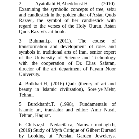
2. Ayatollahi.H,Abeddoust.H .(2010).
Examining the symbolic concepts of tree, sebu
and candlestick in the golden altar of Astan Quds
Razavi, the symbol of her candlestick with
regard to the verses of the Holy Quran, Astan
Quds Razavi's art book.
3. Bahmani.p. (2011). The course of
transformation and development of roles and
symbols in traditional arts of Iran, senior expert
of the University of Science and Technology
with the cooperation of Dr. Elias Safaran,
director of the art department of Payam Noor
University.
4. Bolkhari.H, (2016) Qadr (theory of art and
beauty in Islamic civilization), Sore-ye-Mehr,
Tehran.
5. Burckhardt.T. (1998), Fundamentals of
Islamic art, translator and editor: Amir Nasri,
Tehran, Haqirat.
6. Chitsaz,sh. Nedaeifar.a, Namvar motlagh.b,
(2019) Study of Myth Critique of Gilbert Durand
by Looking at "Persian Garden Jewelerys,