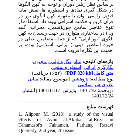
براساس نظر ژیلبر دوران و توجه به کهن الگوها
در شکل گیری نمادها و اسطوره ها، نقش مایه
قندیل را می توان با مفهوم کهن الگوی نور در
قرآن کریم و حکمت اشراقی پیوند داد. استفاده از
تنوع عناصر نمادین چون(قندیل، محراب، گنبد
و...) در ساختاری متوازن در جهت رسیدن به کهن
الگوی "نور ازلی" که از جمله مضامین اصلی در
حوزه اساطیر دینی ( ایرانی- اسلامی) بوده، بر
اهمیت این نگاره افزوده است.
واژه‌های کلیدی:
نماد
،
نگاره لیلی و مجنون
،
نگارگری ایرانی
،
اسطوره سنجی
متن کامل
[PDF 828 kb]
(۱۶۵۲ دریافت)
نوع مطالعه:
پژوهشي
| موضوع مقاله:
مبانی
نظری هنر اسلامی
دریافت: 1401/4/2 | پذیرش: 1401/11/17 | انتشار:
1401/12/24
فهرست منابع
1. Alipour, M. (2013). a study of the visual
effects of Ayun al-Akhbar al-Reza in
Tahamasbi's Falnameh, Farhang Razavi
Quarterly, 2nd year, 7th issue.