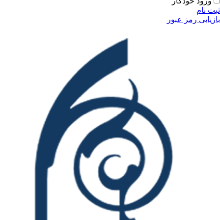
ودکار
مز عبور