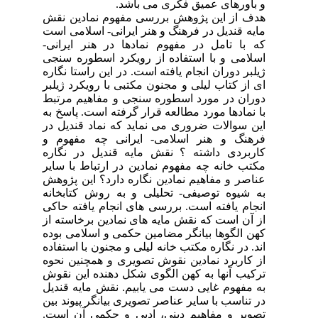
و باورهای عمیق فکری می باشد.
هدف از این پژوهش بررسی مفهوم نمادین نقش
مایه قندیل در فرهنگ و هنر ایرانی- اسلامی است
که با تامل در مفهوم نمادها در هنر ایرانی-
اسلامی و با استفاده از رویکرد اسطوره سنجی
ژیلبر دوران انجام یافته است. در این راستا نگاره
ای از کتاب لیلی و مجنون مکتبی با رویکرد ژیلبر
دوران در مورد اسطوره سنجی و مفاهیم مرتبط
با نمادها مورد مطالعه قرار گرفته است. پاسخ به
این سوالات ضروری می نماید که نماد قندیل در
فرهنگ و هنر اسلامی- ایرانی چه مفهوم و
کاربردی داشته ؟ نقش مایه قندیل در نگاره
مکتب خانه چه مفهوم نمادین در ارتباط با سایر
عناصر و مفاهیم نمادین نگاره دارد؟ این پژوهش
به شیوه توصیفی- تحلیلی و به روش کتابخانه
انجام یافته است. بررسی های انجام یافته حاکی
از آن است که نقش مایه های نمادین برخاسته از
کهن الگوها بیانگر مضامین حکمی و اسلامی بوده
اند. در نگاره مکتب خانه لیلی و مجنون با استفاده
از کاربرد نمادین نقوش تصویری و همچنین نحوه
ترکیب آنها به کهن الگوی شکل دهنده این نقوش
به مفهوم غایی دست می یابیم. نقش مایه قندیل
در تناسب با سایر عناصر تصویری بیانگر پیوند بین
تصویر و مفاهیم دینی، ادبی و حکمی آن است.