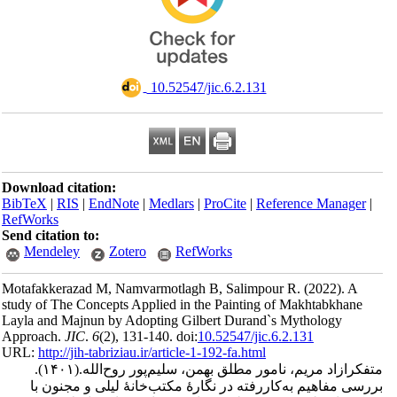
‎ 10.52547/jic.6.2.131
Download citation:
BibTeX
|
RIS
|
EndNote
|
Medlars
|
ProCite
|
Reference Man
RefWorks
Send citation to:
Mendeley
Zotero
RefWorks
Motafakkerazad M, Namvarmotlagh B, Salimpour R.
(2022).
study of The Concepts Applied in the Painting of Makhtabkh
Layla and Majnun by Adopting Gilbert Durand`s Mythology
Approach.
JIC
.
6
(2)
, 131-140. doi:
10.52547/jic.6.2.131
URL:
http://jih-tabriziau.ir/article-1-192-fa.html
اد مریم، نامور مطلق بهمن، سلیم‌پور روح‌الله.
(۱۴۰۱).
فاهیم به‌کاررفته در نگارۀ مکتب‌خانۀ لیلی و مجنون با