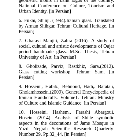
geometric motifs in bank logos of the country.
National Conference on Culture, Tourism and
Urban Identity. [in Persian]
6. Fukai, Shinji. (1994).Iranian glass. Translated
by Arman Shihgar. Tehran: Cultural Heritage. [in
Persian]
7. Gharavi Manjili, Zahra (2016). A study of
social, cultural and artistic developments of Qajar
period handmade glass. M.Sc. Thesis, Tehran
University of Art. [in Persian]
8. Gholizade, Parviz, Rastkhiz, Sara.(2012).
Glass cutting workshop. Tehran: Samt [in
Persian]
9. Hosseini, Habib., Behnoud, Hadi,. Baratali,
Gholamhossein.(2009). General Encyclopedia of
Iranian Handicrafts. Volume1. Tehran: Ministry
of Culture and Islamic Guidance. [in Persian]
10. Hosseini, Hashem., Farashi Abargoui,
Hosein. (2014). Analysis of Shiite symbolic
aspects in the decorations of Jame Mosque in
Yazd. Negrah Scientific Research Quarterly.
Number 29. Pp.32_44. [in Persian]