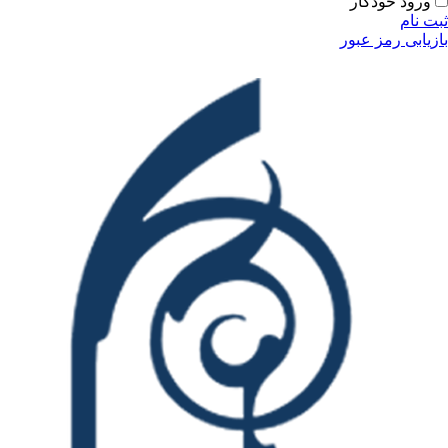
ودکار
مز عبور