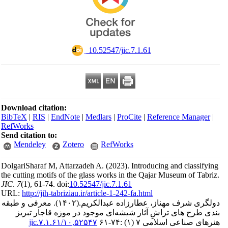
‎ 10.52547/jic.7.1.61
Download citation:
BibTeX
|
RIS
|
EndNote
|
Medlars
|
ProCite
|
Reference Man
RefWorks
Send citation to:
Mendeley
Zotero
RefWorks
DolgariSharaf M, Attarzadeh A.
(2023).
Introducing and clas
the cutting motifs of the glass works in the Qajar Museum of 
JIC
.
7
(1)
, 61-74. doi:
10.52547/jic.7.1.61
URL:
http://jih-tabriziau.ir/article-1-242-fa.html
معرفی و طبقه
(۱۴۰۲).
ی شرف مهناز، عطارزاده عبدالکریم
ح های تراشِ آثار شیشه‌ای موجود در موزه قاجار تبریز
۱۰,۵۲۵۴۷/jic.۷.۱.۶۱
اعی اسلامی ۷ (۱) :۷۴-۶۱