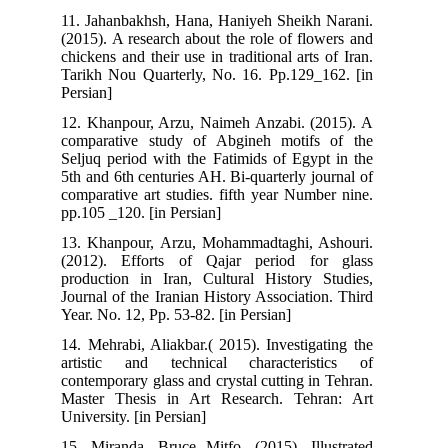
11. Jahanbakhsh, Hana, Haniyeh Sheikh Narani.
(2015). A research about the role of flowers and
chickens and their use in traditional arts of Iran.
Tarikh Nou Quarterly, No. 16. Pp.129_162. [in
Persian]
12. Khanpour, Arzu, Naimeh Anzabi. (2015). A
comparative study of Abgineh motifs of the
Seljuq period with the Fatimids of Egypt in the
5th and 6th centuries AH. Bi-quarterly journal of
comparative art studies. fifth year Number nine.
pp.105 _120. [in Persian]
13. Khanpour, Arzu, Mohammadtaghi, Ashouri.
(2012). Efforts of Qajar period for glass
production in Iran, Cultural History Studies,
Journal of the Iranian History Association. Third
Year. No. 12, Pp. 53-82. [in Persian]
14. Mehrabi, Aliakbar.( 2015). Investigating the
artistic and technical characteristics of
contemporary glass and crystal cutting in Tehran.
Master Thesis in Art Research. Tehran: Art
University. [in Persian]
15. Miranda, Bruce Mitfo. (2015). Illustrated