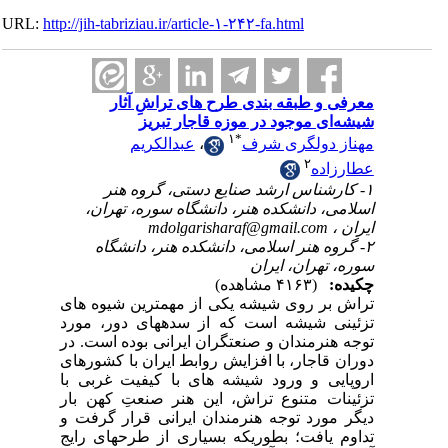
URL:
http://jih-tabriziau.ir/article-۱-۲۴۲-fa.html
معرفی و طبقه بندی طرح های تراشِ آثار
شیشه‌ای موجود در موزه قاجار تبریز
۱
*
عبدالکریم
،
مهناز دولگری شرف
۲
عطارزاده
۱- کارشناس ارشد صنایع دستی، گروه هنر
اسلامی، دانشکده هنر، دانشگاه سوره، تهران،
mdolgarisharaf@gmail.com
ایران ،
۲- گروه هنر اسلامی، دانشکده هنر، دانشگاه
سوره، تهران، ایران
چکیده:
(۴۱۶۳ مشاهده)
تراش بر روی شیشه یکی از مهمترین شیوه های
تزئینی شیشه است که از سدههای دور، مورد
توجه هنرمندان و صنعتگران ایرانی بوده است. در
دوران قاجار، با افزایش روابط ایران با کشورهای
اروپایی و ورود شیشه های با کیفیت غربی با
تزئینات متنوع تراش، این هنر صنعتِ کهن بار
دیگر مورد توجه هنرمندان ایرانی قرار گرفت و
تداوم یافت؛ بطوریکه بسیاری از طرحهای رایج