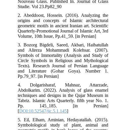
Nouveau Glass. Published In. Journal of Glass
Studie. Vol 23.Pp82_90
2. Abeddoost, Hossein. (2016). Analyzing the
origins and concepts of Islamic architectural
geometric motifs in ancient Iranian art. Scientific
Quarterly-Promotional Journal of Islamic Art, 3rd
Volume, 10th Issue, Pp.41_59. [in Persian]
3. Bozorg Bigdeli, Saeed, Akbari, Haibatullah
and Alireza Mohammadi Kolehsar. (2007).
Symbols of Immortality (Analysis and Study of
Circle Symbols in Religious and Mythological
Texts). Research Journal of Persian Language
and Literature (Gohar Goya). Number 1.
Pp.79_97. [in Persian]
4. Dolgarisharaf, Mahnaz, Attarzade,
Abdolkarim. (2022). Analysis of glass enamel
techniques and designs in the Qajar Museum in
Tabriz. Islamic Arts Quarterly. fifth year No. 1.
Pp. 145_185. [in Persian]
[
DOI:10.52547/jic.5.1.145
]
5. Eil, Elham, Aminian, Hedayatallah. (2015).
Symbolological study of plant, animal and