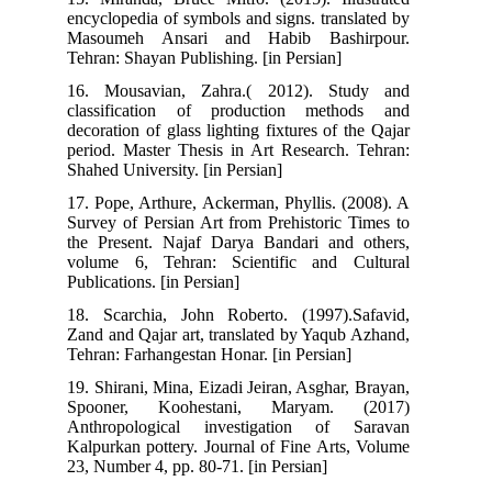
encyclopedia of symbols and signs. translated by
Masoumeh Ansari and Habib Bashirpour.
Tehran: Shayan Publishing. [in Persian]
16. Mousavian, Zahra.( 2012). Study and
classification of production methods and
decoration of glass lighting fixtures of the Qajar
period. Master Thesis in Art Research. Tehran:
Shahed University. [in Persian]
17. Pope, Arthure, Ackerman, Phyllis. (2008). A
Survey of Persian Art from Prehistoric Times to
the Present. Najaf Darya Bandari and others,
volume 6, Tehran: Scientific and Cultural
Publications. [in Persian]
18. Scarchia, John Roberto. (1997).Safavid,
Zand and Qajar art, translated by Yaqub Azhand,
Tehran: Farhangestan Honar. [in Persian]
19. Shirani, Mina, Eizadi Jeiran, Asghar, Brayan,
Spooner, Koohestani, Maryam. (2017)
Anthropological investigation of Saravan
Kalpurkan pottery. Journal of Fine Arts, Volume
23, Number 4, pp. 80-71. [in Persian]