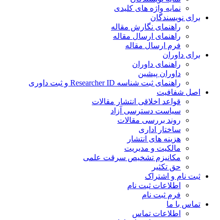
نمایه واژه های کلیدی
ی نویسندگان
راهنمای نگارش مقاله
راهنمای ارسال مقاله
فرم ارسال مقاله
ی داوران
راهنمای داوران
داوران پیشین
راهنمای ثبت شناسه Researcher ID و ثبت داوری
 شفافیت
قواعد اخلاقی انتشار مقالات
سیاست دسترسی آزاد
روند بررسی مقالات
ساختار اداری
هزینه های انتشار
مالکیت و مدیریت
ﻣﮑﺎﻧﯿﺰم ﺗﺸﺨﯿﺺ ﺳﺮﻗﺖ ﻋﻠﻤﯽ
حق تکثیر
 نام و اشتراک
اطلاعات ثبت نام
فرم ثبت نام
س با ما
اطلاعات تماس