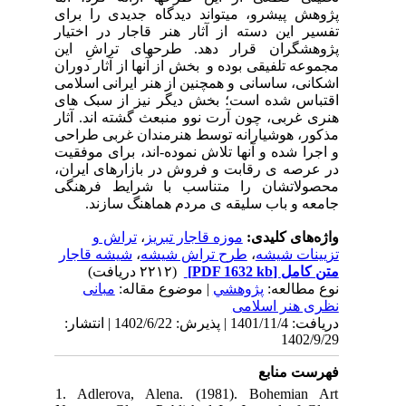
پژوهش پیشرو، میتواند دیدگاه جدیدی را برای
تفسیر این دسته از آثار هنر قاجار در اختیار
پژوهشگران قرار دهد. طرحهای تراشِ این
مجموعه تلفیقی بوده و بخش از آنها از آثار دوران
اشکانی، ساسانی و همچنین از هنر ایرانی اسلامی
اقتباس شده است؛ بخش دیگر نیز از سبک های
هنری غربی، چون آرت نوو منبعث گشته اند. آثار
مذکور، هوشیارانه توسط هنرمندان غربی طراحی
و اجرا شده و آنها تلاش نموده-اند، برای موفقیت
در عرصه ی رقابت و فروش در بازارهای ایران،
محصولاتشان را متناسب با شرایط فرهنگی
جامعه و باب سلیقه ی مردم هماهنگ سازند.
تراش و
،
موزه قاجار تبریز
واژه‌های کلیدی:
شیشه قاجار
،
طرح تراش شیشه
،
تزیینات شیشه
(۲۲۱۲ دریافت)
[PDF 1632 kb]
متن کامل
نوع مطالعه:
پژوهشي
| موضوع مقاله:
مبانی
نظری هنر اسلامی
دریافت: 1401/11/4 | پذیرش: 1402/6/22 | انتشار:
1402/9/29
فهرست منابع
1. Adlerova, Alena. (1981). Bohemian Art