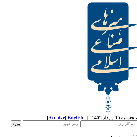
[
Archive
]
English
|