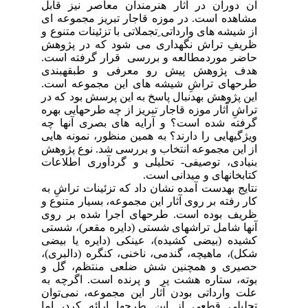
آن دوران در آثار هنرمندان معاصر نیز قابل
مشاهده است. در موزه قاجار تبریز مجموعه ای
از شیشه های وارداتی ِتجملاتی با تزئینات متنوع و
ظریفِ تراش نگهداری می شود که در پژوهش
حاضر موردمطالعه و بررسی قرار گرفته است.
هدف پژوهش پیش رو معرفی و طبقهبندی
طرحهای تراشِ شیشه های این مجموعه است.
این پژوهش بهدنبال پاسخ به این پرسش بود که در
تراشِ آثار موزه قاجار تبریز از چه طرحهایی بهره
گرفته شده است؟ و آرایه های بصری آنها چه
ویژگیهایی را دارند؟ به همین منظور، نمونه هایی
از این مجموعه انتخاب و بررسی شد. نوع پژوهش
بنیادی، توصیفی- تحلیلی و گردآوری اطلاعات
کتابخانهای و میدانی است.
نتایج بهدست آمده نشان داد که تزئینات تراشِ به
کار رفته بر روی آثار این مجموعه، بسیار متنوع و
ظریف بوده است. طرحهای اجرا شده بر روی
آنها شامل تراشهای شستی (دایره مقعر)، شستی
کشیده (بیضی کشیده)، عینکی (دایره یا بیضی
شکل)، ماهیچه، گندمی، ناخنی، کنگره (دالبری)‌،
حصیری و همچنین شش ضلعی منتظم، گل و
بوته، ستاره هشت پر و پرنده است. اگرچه به
علت وارداتی بودن آثار این مجموعه، نمی‌توان
تحلیلی قطعی از این طرحها ارائه کرد، اما