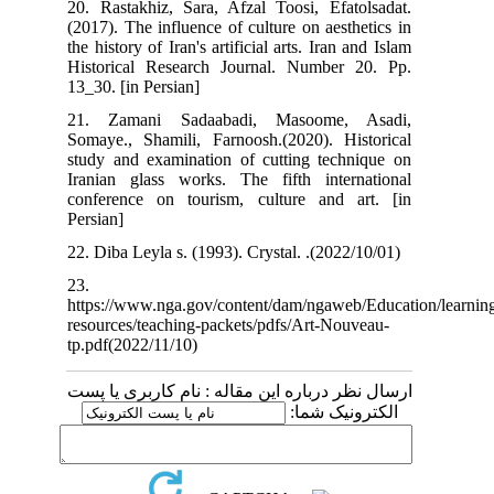
20. Rastakhiz, Sara, Afzal Toosi, Efatolsadat.
(2017). The influence of culture on aesthetics in
the history of Iran's artificial arts. Iran and Islam
Historical Research Journal. Number 20. Pp.
13_30. [in Persian]
21. Zamani Sadaabadi, Masoome, Asadi,
Somaye., Shamili, Farnoosh.(2020). Historical
study and examination of cutting technique on
Iranian glass works. The fifth international
conference on tourism, culture and art. [in
Persian]
22. Diba Leyla s. (1993). Crystal.
.(2022/10/01)
23.
https://www.nga.gov/content/dam/ngaweb/Education
resources/teaching-packets/pdfs/Art-Nouveau-
tp.pdf(2022/11/10)
ارسال نظر درباره این مقاله : نام کاربری یا پست
الکترونیک شما: