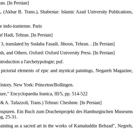
an. [In Persian]
, (Akbar B. Trans.), Shabestar: Islamic Azad University Publications,
e indo-iranienne. Paris
f Hadi, Tehran. [In Persian]
 translated by Sudaba Fasaili. Jihoon, Tehran. . [In Persian]
, and Others. Oxford: Oxford University Press. [In Persian]
troduction a l'archetypologie; puf.
ctorial elements of epic and mystical paintings, Negareh Magazine,
History. New York: Princeton/Bollingen.
re," Encyclopaedia Iranica, III/5, pp. 514-522
& A. Tafazzoli, Trans.) Tehran: Cheshme. [In Persian]
henspuren. Ein Buch zum Drachenprojekt des Hamburgischen Museums
g, 25-31.
inting as a sacred art in the works of Kamaluddin Behzad", Negreh,