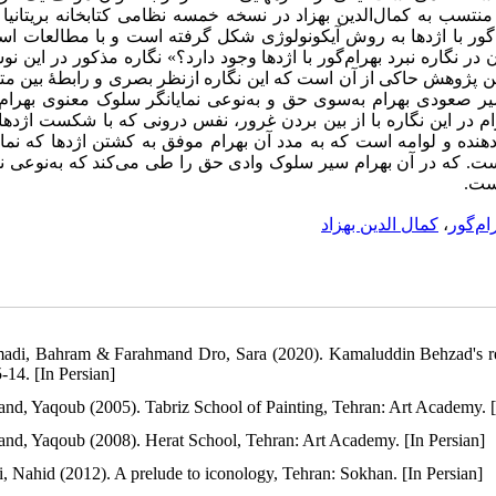
ها» منتسب به کمال‌الدین بهزاد در نسخه خمسه نظامی کتابخانه بریتان
‌گور با اژدها به روش آیکونولوژی شکل گرفته است و با مطالعات اس
در نگاره نبرد بهرام‌گور با اژدها وجود دارد؟» نگاره مذکور در این نوش
این پژوهش حاکی از آن است که این نگاره ازنظر بصری و رابطۀ بین مت
گر سیر صعودی بهرام به‌سوی حق و به‌نوعی نمایانگر سلوک معنوی بهر
 در این نگاره با از بین بردن غرور، نفس درونی که با شکست اژدها
ده و لوامه است که به مدد آن بهرام موفق به کشتن اژدها که نما
اماره ‎ر آن بهرام سیر سلوک وادی حق را طی می‌کند که به‌نوعی نمایانگر
است
کمال الدین بهزاد
،
ام‌گور
adi, Bahram & Farahmand Dro, Sara (2020). Kamaluddin Behzad's realis
-14. [In Persian]
and, Yaqoub (2005). Tabriz School of Painting, Tehran: Art Academy. [
and, Yaqoub (2008). Herat School, Tehran: Art Academy. [In Persian]
i, Nahid (2012). A prelude to iconology, Tehran: Sokhan. [In Persian]