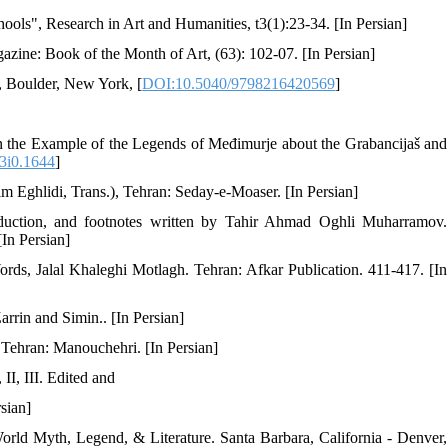
ols", Research in Art and Humanities, t3(1):23-34. [In Persian]
zine: Book of the Month of Art, (63): 102-07. [In Persian]
, Boulder, New York, [
DOI:10.5040/9798216420569
]
n the Example of the Legends of Međimurje about the Grabancijaš and
3i0.1644
]
m Eghlidi, Trans.), Tehran: Seday-e-Moaser. [In Persian]
troduction, and footnotes written by Tahir Ahmad Oghli Muharramov.
In Persian]
ds, Jalal Khaleghi Motlagh. Tehran: Afkar Publication. 411-417. [In
arrin and Simin.. [In Persian]
Tehran: Manouchehri. [In Persian]
I, III. Edited and
sian]
rld Myth, Legend, & Literature. Santa Barbara, California - Denver,