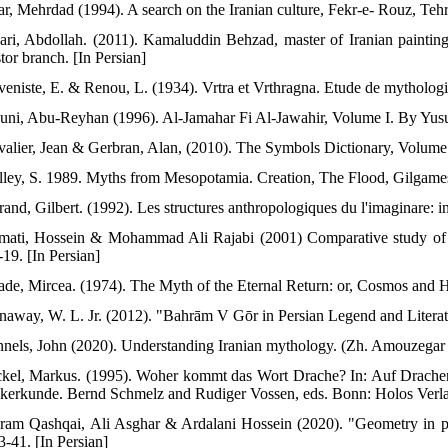
ar, Mehrdad (1994). A search on the Iranian culture, Fekr-e- Rouz, Tehr
ari, Abdollah. (2011). Kamaluddin Behzad, master of Iranian painting
tor branch. [In Persian]
veniste, E. & Renou, L. (1934). Vrtra et Vrthragna. Etude de mythologi
ouni, Abu-Reyhan (1996). Al-Jamahar Fi Al-Jawahir, Volume I. By Yusu
valier, Jean & Gerbran, Alan, (2010). The Symbols Dictionary, Volume 3,
lley, S. 1989. Myths from Mesopotamia. Creation, The Flood, Gilgamesh
and, Gilbert. (1992). Les structures anthropologiques du l'imaginare: in
mati, Hossein & Mohammad Ali Rajabi (2001) Comparative study of pi
-19. [In Persian]
iade, Mircea. (1974). The Myth of the Eternal Return: or, Cosmos and 
naway, W. L. Jr. (2012). "Bahrām V Gōr in Persian Legend and Literatu
nnels, John (2020). Understanding Iranian mythology. (Zh. Amouzegar 
ckel, Markus. (1995). Woher kommt das Wort Drache? In: Auf Drac
lkerkunde. Bernd Schmelz and Rudiger Vossen, eds. Bonn: Holos Verla
ram Qashqai, Ali Asghar & Ardalani Hossein (2020). "Geometry in pa
3-41. [In Persian]