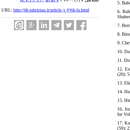
5. Bah
URL:
http://jih-tabriziau.ir/article-۱-۲۷۵-fa.html
6. Bah
Shabes
7. Ben
8. Bir
9. Che
10. Da
11. Dur
12. Es
(20): 5
13. El
14. Ha
15. Hi
16. Jo
fur Vo
17. Ka
(59): 2