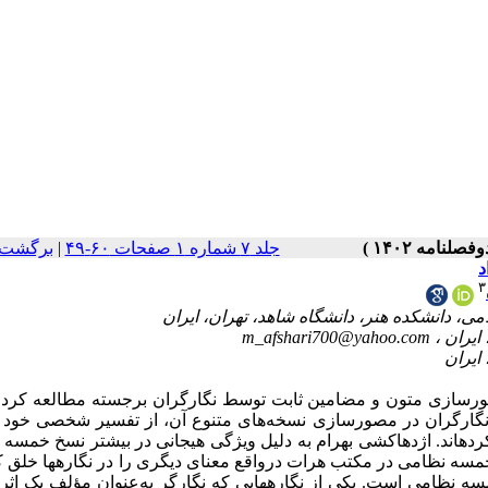
برگشت 
|
جلد ۷ شماره ۱ صفحات ۶۰-۴۹
د
۳
m_afshari700@yahoo.com
مصورسازی متون و مضامین ثابت توسط نگارگران برجسته مطالعه کرد. 
ابد و نگارگران در مصورسازی نسخه‌های متنوع آن، از تفسیر شخصی خود 
اولیه بهره برده و معنای دیگری علاوه بر مضمون اثر در نگاره‎اند. اژدهاکشی بهرام به دلیل ویژگی هیجانی در بیشتر نسخ‌ خمسه نظامی
با نوآوری‌هایی تصویرسازی شده است. نگارگران در ترسیم نگار‎ها خلق کرده‌اند
که در حقیقت نشان‌دهنده مؤلف بودن ‎های خمسه نظامی‌‌ است. یکی از نگاره‎هایی که نگارگر به‌عنوان مؤلف یک اثر معنای