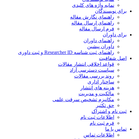
نمایه واژه های کلیدی
برای نویسندگان
راهنمای نگارش مقاله
راهنمای ارسال مقاله
فرم ارسال مقاله
برای داوران
راهنمای داوران
داوران پیشین
راهنمای ثبت شناسه Researcher ID و ثبت داوری
اصل شفافیت
قواعد اخلاقی انتشار مقالات
سیاست دسترسی آزاد
روند بررسی مقالات
ساختار اداری
هزینه های انتشار
مالکیت و مدیریت
ﻣﮑﺎﻧﯿﺰم ﺗﺸﺨﯿﺺ ﺳﺮﻗﺖ ﻋﻠﻤﯽ
حق تکثیر
ثبت نام و اشتراک
اطلاعات ثبت نام
فرم ثبت نام
تماس با ما
اطلاعات تماس