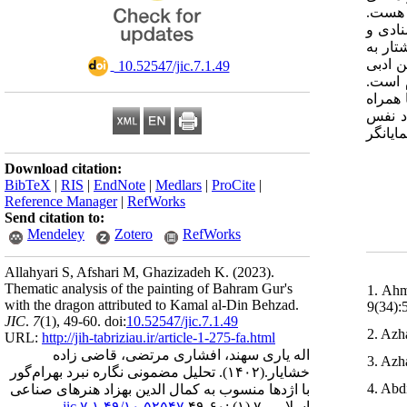
یا هست
نادی و
تار به
ن ادبی
‎ 10.52547/jic.7.1.49
ام است
 همراه
د نفس
است می
Download citation:
BibTeX
|
RIS
|
EndNote
|
Medlars
|
ProCite
|
Reference Manager
|
RefWorks
Send citation to:
Mendeley
Zotero
RefWorks
Allahyari S, Afshari M, Ghazizadeh K.
(2023).
Thematic analysis of the painting of Bahram Gur's
1. Ahm
with the dragon attributed to Kamal al-Din Behzad.
9(34):5
JIC
.
7
(1)
, 49-60. doi:
10.52547/jic.7.1.49
2. Azh
URL:
http://jih-tabriziau.ir/article-1-275-fa.html
اله یاری سهند، افشاری مرتضی، قاضی زاده
3. Azh
تحلیل مضمونی نگاره نبرد بهرام‌گور
(۱۴۰۲).
خشایار.
4. Abd
با اژدها منسوب به کمال الدین بهزاد هنرهای صناعی
۱۰,۵۲۵۴۷/jic.۷.۱.۴۹
اسلامی ۷ (۱) :۶۰-۴۹