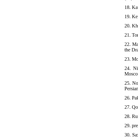
18. Ka
19. Ke
20. Kh
21. To
22. Ma
the Dr
23. Mo
24. Ni
Moscow
25. No
Persia
26. Pa
27. Qo
28. Ru
29. pr
30. Sa