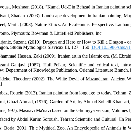
vousi, Mozhgan (2018). "Kamal Ud-Din Behzad in Iranian painting scho
ivani, Shadan. (2003). Landscape development in Iranian painting, Maga
eel, Marti. (2008). Nature Ethics: An Ecofeminist Perspective. Lanham
ronto, Plymouth: Rowman & Littlefi eld Publishers, Inc.
rjanić, Suzana (2010). Dragon and Hero or How to Kill a Dragon - o
agon. Studia Mythologica Slavicax III, 127 - 150 [
DOI:10.3986/sms.v1
hammad Hassan, Zaki (2009). Iranian art in the Islamic era. (M. Ebrahi
zami Ganjavi (1987). Haft Peikar, Scientific and critical text, in
: Department of Knowledge Publication, Oriental Literature Branch. [
ldeke, Theodore (2002). The White Devil of Mazandaran. Ancient Wor
n]
kbaz, Rouein (2013). Iranian painting from long ago to today, Tehran, Z
mi, Ghazi Ahmad, (1976), Garden of Art, by Ahmad Soheili Khansari, 
mi(1997). Masnavi Ma'navi based on the Ghuniyya version; Volumes I, I
efaced by Abdul Karim Soroush. Tehran: Scientific and Cultural. [In Per
x, Boria. 2001. Th e Mythical Zoo. An Encyclopedia of Animals in Wo