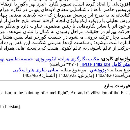
افزوده‌ای را ایجاد کرده است، تصویر نگاره «نبرد بهرام‌گور با اژد.
پژوهش حاضر با هدف شناسایی معنای لایه‌های پنهانی در نگاره بهرام
کتابخانه‌ای به طرح این پرسش می‌پردازد که «چه لایه‌های معنایی پنهان 
روش تحلیلی با رویکرد آیکونولوژی انجام گرفته است. نتایج حاصل از 
و خود اثر با سایر نگاره‌‌هایی با چنین مضمونی تفاوت دارد و بیان.
حرکت بهرام در حقیقت مراحل رسیدن به کمال را نشان می‌دهد. بهرام
است دچار تزکیه درونی می‌شود در حقیقت گورخر نماد نفس هشداردهن
شود؛ و شکست اژدها به‌نوعی شکست این نفس بوده است. که د
حرکت از عالم ناسوتی به عالم لاهوتی هست که با سختی‌هایی همراه .
بهر
،
خمسه نظامی
،
آیکونولوژی
،
مکتب نگارگری هرات
واژه‌های کلیدی:
(۳۲۷۰ دریافت)
[PDF 1482 kb]
متن کامل
نوع مطالعه:
پژوهشي
| موضوع مقاله:
مبانی نظری هنر اسلامی
دریافت: 1402/3/20 | پذیرش: 1402/6/22 | انتشار: 1402/9/29
فهرست منابع
m in the painting of camel fight", Art and Civilization of the East,
In Persian]