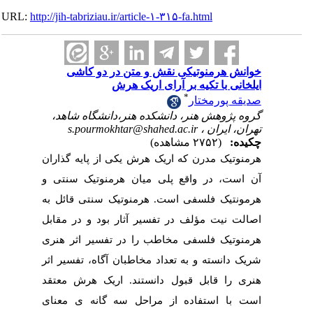
URL:
http://jih-tabriziau.ir/article-۱-۳۱۵-fa.html
خوانش هرمنوتیکی نقش و متن در دو کاشی
ایلخانی با تکیه بر آرای اریک هرش
*
صدیقه پورمختار
گروه پژوهش هنر، دانشکده هنر،دانشگاه شاهد،
s.pourmokhtar@shahed.ac.ir
تهران، ایران ،
چکیده:
(۲۷۵۲ مشاهده)
هرمنوتیک مدرن که اریک هرش یکی از پایه گذاران
آن است، در واقع پلی میان هرمنوتیک سنتی و
هرمونتیک فلسفی است. هرمنوتیک سنتی قائل به
اصالت نیت مؤلف در تفسیر آثار بود و در مقابل
هرمنوتیک فلسفی مخاطب را در تفسیر اثر هنری
شریک دانسته و به تعداد مخاطبان آگاه، تفسیر اثر
هنری را قابل قبول دانستند. اریک هرش معتقد
است با استفاده از مراحل سه گانه ی معنای