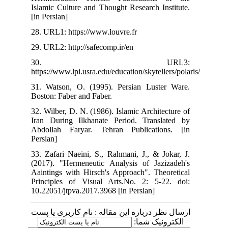
Islamic Culture and Thought Research Institute.
[in Persian]
28. URL1: https://www.louvre.fr
29. URL2: http://safecomp.ir/en
30. URL3:
https://www.lpi.usra.edu/education/skytellers/polaris
31. Watson, O. (1995). Persian Luster Ware.
Boston: Faber and Faber.
32. Wilber, D. N. (1986). Islamic Architecture of
Iran During Ilkhanate Period. Translated by
Abdollah Faryar. Tehran Publications. [in
Persian]
33. Zafari Naeini, S., Rahmani, J., & Jokar, J.
(2017). "Hermeneutic Analysis of Jazizadeh's
Aaintings with Hirsch's Approach". Theoretical
Principles of Visual Arts.No. 2: 5-22. doi:
10.22051/jtpva.2017.3968 [in Persian]
ارسال نظر درباره این مقاله : نام کاربری یا پست
الکترونیک شما: