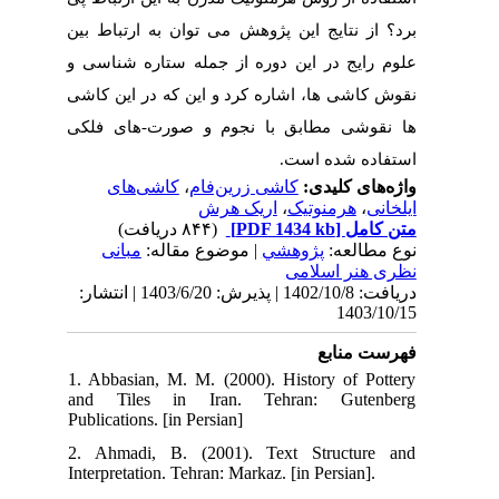
برد؟ از نتایج این پژوهش می توان به ارتباط بین
علوم رایج در این دوره از جمله ستاره شناسی و
نقوش کاشی ها، اشاره کرد و این که در این کاشی
ها نقوشی مطابق با نجوم و صورت-های فلکی
استفاده شده است.
کاشی‌های
،
کاشی زرین‌فام
واژه‌های کلیدی:
اریک هرش
،
هرمنوتیک
،
ایلخانی
(۸۴۴ دریافت)
[PDF 1434 kb]
متن کامل
نوع مطالعه:
پژوهشي
| موضوع مقاله:
مبانی
نظری هنر اسلامی
دریافت: 1402/10/8 | پذیرش: 1403/6/20 | انتشار:
1403/10/15
فهرست منابع
1. Abbasian, M. M. (2000). History of Pottery
and Tiles in Iran. Tehran: Gutenberg
Publications. [in Persian]
2. Ahmadi, B. (2001). Text Structure and
Interpretation. Tehran: Markaz. [in Persian].