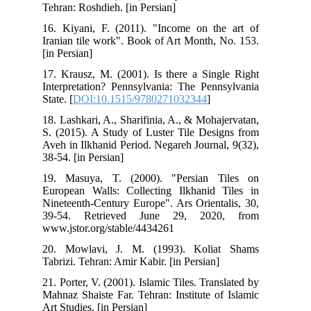
Tehran: Roshdieh. [in Persian]
16. Kiyani, F. (2011). "Income on the art of
Iranian tile work". Book of Art Month, No. 153.
[in Persian]
17. Krausz, M. (2001). Is there a Single Right
Interpretation? Pennsylvania: The Pennsylvania
State. [
DOI:10.1515/9780271032344
]
18. Lashkari, A., Sharifinia, A., & Mohajervatan,
S. (2015). A Study of Luster Tile Designs from
Aveh in Ilkhanid Period. Negareh Journal, 9(32),
38-54. [in Persian]
19. Masuya, T. (2000). "Persian Tiles on
European Walls: Collecting Ilkhanid Tiles in
Nineteenth-Century Europe". Ars Orientalis, 30,
39-54. Retrieved June 29, 2020, from
www.jstor.org/stable/4434261
20. Mowlavi, J. M. (1993). Koliat Shams
Tabrizi. Tehran: Amir Kabir. [in Persian]
21. Porter, V. (2001). Islamic Tiles. Translated by
Mahnaz Shaiste Far. Tehran: Institute of Islamic
Art Studies. [in Persian]