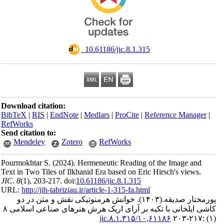
‎ 10.61186/jic.8.1.315
Download citation:
BibTeX
|
RIS
|
EndNote
|
Medlars
|
ProCite
|
Reference Man
RefWorks
Send citation to:
Mendeley
Zotero
RefWorks
Pourmokhtar S.
(2024).
Hermeneutic Reading of the Image a
Text in Two Tiles of Ilkhanid Era based on Eric Hirsch's vie
JIC
.
8
(1)
, 203-217. doi:
10.61186/jic.8.1.315
URL:
http://jih-tabriziau.ir/article-1-315-fa.html
خوانش هرمنوتیکی نقش و متن در دو
(۱۴۰۳).
تار صدیقه
کاشی ایلخانی با تکیه بر آرای اریک هرش هنرهای صناعی اسلامی ۸
۱۰,۶۱۱۸۶/jic.۸.۱.۳۱۵