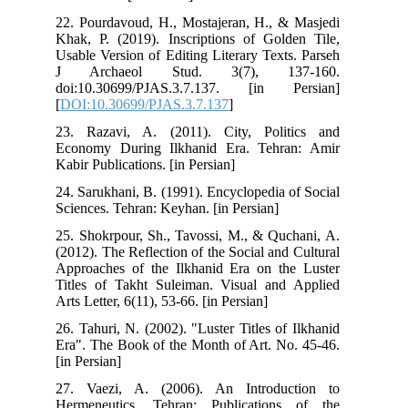
22. Pourdavoud, H., Mostajeran, H., & Masjedi
Khak, P. (2019). Inscriptions of Golden Tile,
Usable Version of Editing Literary Texts. Parseh
J Archaeol Stud. 3(7), 137-160.
doi:10.30699/PJAS.3.7.137. [in Persian]
[
DOI:10.30699/PJAS.3.7.137
]
23. Razavi, A. (2011). City, Politics and
Economy During Ilkhanid Era. Tehran: Amir
Kabir Publications. [in Persian]
24. Sarukhani, B. (1991). Encyclopedia of Social
Sciences. Tehran: Keyhan. [in Persian]
25. Shokrpour, Sh., Tavossi, M., & Quchani, A.
(2012). The Reflection of the Social and Cultural
Approaches of the Ilkhanid Era on the Luster
Titles of Takht Suleiman. Visual and Applied
Arts Letter, 6(11), 53-66. [in Persian]
26. Tahuri, N. (2002). "Luster Titles of Ilkhanid
Era". The Book of the Month of Art. No. 45-46.
[in Persian]
27. Vaezi, A. (2006). An Introduction to
Hermeneutics. Tehran: Publications of the