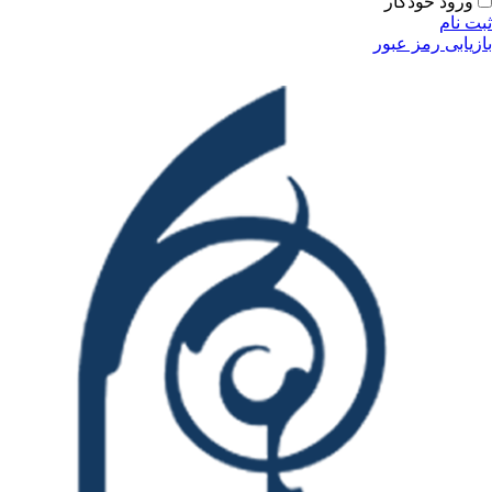
ودکار
مز عبور