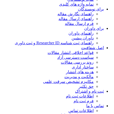
نمایه واژه های کلیدی
ی نویسندگان
راهنمای نگارش مقاله
راهنمای ارسال مقاله
فرم ارسال مقاله
ی داوران
راهنمای داوران
داوران پیشین
راهنمای ثبت شناسه Researcher ID و ثبت داوری
 شفافیت
قواعد اخلاقی انتشار مقالات
سیاست دسترسی آزاد
روند بررسی مقالات
ساختار اداری
هزینه های انتشار
مالکیت و مدیریت
ﻣﮑﺎﻧﯿﺰم ﺗﺸﺨﯿﺺ ﺳﺮﻗﺖ ﻋﻠﻤﯽ
حق تکثیر
 نام و اشتراک
اطلاعات ثبت نام
فرم ثبت نام
س با ما
اطلاعات تماس