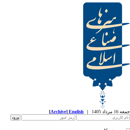
[
Archive
]
English
|