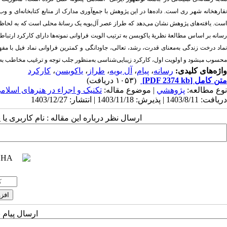
قاره­خانه شهر ری است. داده‌ها در
این پژوهش با جمع‌آوری مدارک از منابع کتابخانه‌ای و و
ست
.
یافته‌های پژوهش نشان می‌دهد که طراز عصر آل‌بویه یک رسانۀ محلی است که به لحاظ محت
رسانه بر اساس مطالعۀ نظریۀ یاکوبسن به ترتیب الویت فراوانی نمونه‌ها دارای کارکرد ارتبا
نماد درخت زندگی به‌معنای قدرت، رشد، تعالی، جاودانگی و کمترین فراوانی نماد فیل با مفهو
محسوب می­شود و اولویت اول، کارکرد زیبایی‌شناسی به‌منظور جلب توجه و ترغیب مخاطب ب
واژه‌های کلیدی:
رسانه
،
پیام
،
آل بویه
،
طراز
،
یاکوبسن
،
کارکرد
متن کامل
[PDF 2374 kb]
(۱۰۵۳ دریافت)
نوع مطالعه:
پژوهشي
| موضوع مقاله:
تکنیک و اجراء در هنرهای اسلام
دریافت: 1403/8/11 | پذیرش: 1403/11/18 | انتشار: 1403/12/27
ارسال نظر درباره این مقاله : نام کاربری ی
ارسال پیام 