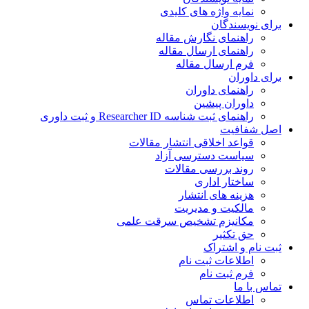
نمایه واژه های کلیدی
برای نویسندگان
راهنمای نگارش مقاله
راهنمای ارسال مقاله
فرم ارسال مقاله
برای داوران
راهنمای داوران
داوران پیشین
راهنمای ثبت شناسه Researcher ID و ثبت داوری
اصل شفافیت
قواعد اخلاقی انتشار مقالات
سیاست دسترسی آزاد
روند بررسی مقالات
ساختار اداری
هزینه های انتشار
مالکیت و مدیریت
ﻣﮑﺎﻧﯿﺰم ﺗﺸﺨﯿﺺ ﺳﺮﻗﺖ ﻋﻠﻤﯽ
حق تکثیر
ثبت نام و اشتراک
اطلاعات ثبت نام
فرم ثبت نام
تماس با ما
اطلاعات تماس