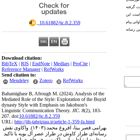
رت گرفته
است. این
انی پیام
‎ 10.61882/jic.8.2.359
ین رسانه
Download citation:
BibTeX
|
RIS
|
EndNote
|
Medlars
|
ProCite
|
Reference Manager
|
RefWorks
Send citation to:
Mendeley
Zotero
RefWorks
Bahamighasr B, Afrough M.
(2024).
Analysis of the
Mediated Role of the Style: Exploration of the Buyid
dynasty Style with Emphasis on Jakobson's
Linguistic Communication Theory.
JIC
.
8
(2)
, 183-
207. doi:
10.61882/jic.8.2.359
URL:
http://jih-tabriziau.ir/article-1-359-fa.html
بهرامی قصر بیتا، افروغ محمد.
(۱۴۰۳).
واکاوی نقش
رسانه‌ای طراز کاوش در طراز عصر آل بویه با تاکید
بر نظریه ارتباط زبانی یاکوبسن هنرهای صناعی