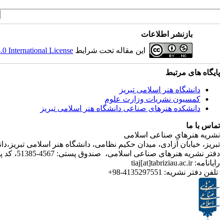
بازنشر اطلاعات
این مقاله تحت شرایط
 International License
پایگاه های مرتبط
دانشگاه هنر اسلامی تبریز
کمسیون نشریات وزارت علوم
دانشکده هنرهای صناعی دانشگاه هنر اسلامی تبریز
تماس با ما
نشریه هنرهای صناعی اسلامی
تبریز، خیابان آزادی، میدان حکیم نظامی، دانشگاه هنر اسلامی تبریز،
دفتر نشریه هنرهای صناعی اسلامی، صندوق پستی: 4567-51385، کد پستی:5164736931
رایانامه: tiaj[at]tabriziau.ac.ir
تلفن دفتر نشریه:
4135297551-98+