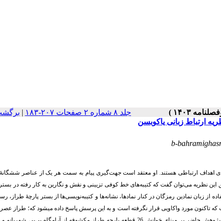
جلد ۸ شماره ۲ صفحات ۲۰۷-۱۸۳
|
برگشت
ریه ارتباط زبانی یاکوبسن
b-bahramighas
 اهداف ارتباطی هستند. او معتقد است جهت‌گیری پیام به سمت هر یک از عناصر شش­گانۀ 
ین نظریه می‌توان گفت که کتیبه‌های خط کوفی تزیینی و نقش و نگارین به کار رفته در بستر ط
ه از زبان نمادین رمزگان در کنار نمادها، نشانه‌ها و کتیبه‌­نویسی‌ها از بستر پارچۀ طراز، رسان
که تاکنون مورد واکاویی قرار نگرفته است
و به این پرسش پاسخ داده می­شود که؛
طراز عصر آل
محوریت پژوهش حاضر بر مبنای خوانش 26 قطعه پارچه طراز مکشوفه از آرامگاه بی‌بی شهر‌ب