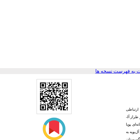
 به فهرست نسخه ها
ارتباطی
راز آل­
ه‌ای پویا
‌بویه به
انو و گورستان