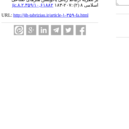
اسلامی ۸ (۲) :۲۰۷-۱۸۳
۱۰,۶۱۸۸۲/jic.۸.۲.۳۵۹
URL:
http://jih-tabriziau.ir/article-۱-۳۵۹-fa.html