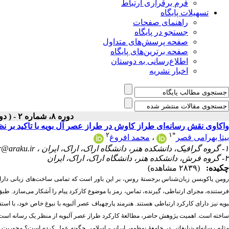
فرم برقراری ارتباط
تسهیلات پایگاه
راهنمای صفحات
جستجو در پایگاه
صفحه پرسش‌های متداول
صفحه برترین‌های پایگاه
اطلاع‌رسانی به دوستان
اخبار نشریه
دوره ۸، شماره ۲ - ( دوفصلنامه ۱۴۰۳ )
واکاوی نقش رسانه‌ای طراز کاوش در طراز عصر آل بویه با تاکید بر نظ
۲
۱
*
بیتا بهرامی قصر
،
محمد افروغ
۱- گروه گرافیک، دانشکده هنر، دانشگاه اراک، اراک، ایران ،
r@araku.ir
۲- گروه فرش، دانشکده هنر، دانشگاه اراک، اراک، ایران
چکیده:
(۲۸۳۹ مشاهده)
رومن یاکوبسن زبان‌شناس برجستۀ روس، بر این باور است که تمامی ساخت‌های زبانی دارای
رستنده، مجرای ارتباطی، گیرنده، تماس، رمز یا موضوع کارکرد پیام را آشکار می‌سازد. طبق ا
بویه نیز دارای کارکرد ارتباطی هستند. هنرمند پارچه­باف عصر آل­بویه با نبوغ خاص خود، با استفاد
اخته است. اهمیت پژوهش حاضر، مطالعۀ کارکرد طراز عصر آل­بویه از منظر یک رسانه است 
ثابه رسانه‌ای-‌تبلیغاتی در جامعۀ نوظهور ایرانی- اسلامی چگونه عمل کرده است؟