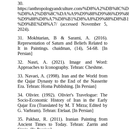
30.
https://anthropologyandculture.com
%D8%A2%DB%8C%DA%A9%D9%88%D9%86
%D9%88%D8%A7%D8%B1%D8%A8%D9%88
%D9%BE%D8%A7/ (accessed November 5,
2024).
31. Mokhtarian, B & Sarami, A. (2016).
Representation of Saturn and Beliefs Related to
It in Paintings. chaidman, (14), 54-68. [In
Persian]
32. Nasri, A. (2021). Image and Word:
Approaches to Iconography. Tehran: Cheshme.
33. Navaei, A. (1998). Iran and the World from
the Qajar Dynasty to the End of the Nasserite
Era. Tehran: Homa Publishing. [In Persian]
34. Olivier. (1992). Olivier's Travelogue: The
Socio-Economic History of Iran in the Early
Qajar Era (Translated by M. T Mirza; Edited by
G. Varhram). Tehran: Etelaat. [In Persian]
35. Pakbaz, R. (2011). Iranian Painting from
Ancient Times to Today. Tehran: Zarrin and