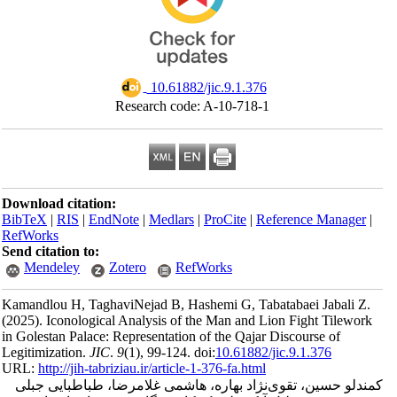
‎ 10.61882/jic.9.1.376
Research code: A-10-718-1
Download citation:
BibTeX
|
RIS
|
EndNote
|
Medlars
|
ProCite
|
Reference Man
RefWorks
Send citation to:
Mendeley
Zotero
RefWorks
Kamandlou H, TaghaviNejad B, Hashemi G, Tabatabaei Jaba
(2025).
Iconological Analysis of the Man and Lion Fight Til
in Golestan Palace: Representation of the Qajar Discourse of
Legitimization.
JIC
.
9
(1)
, 99-124. doi:
10.61882/jic.9.1.376
URL:
http://jih-tabriziau.ir/article-1-376-fa.html
حسین، تقوی‌نژاد بهاره، هاشمی غلامرضا، طباطبایی جبلی