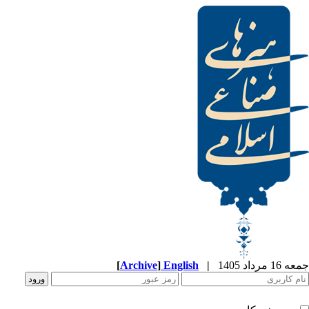
[
Archive
]
English
|