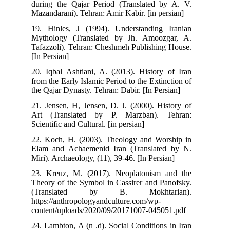
during the Qajar Period (Translated by A. V.
Mazandarani). Tehran: Amir Kabir. [in persian]
19. Hinles, J (1994). Understanding Iranian
Mythology (Translated by Jh. Amoozgar, A.
Tafazzoli). Tehran: Cheshmeh Publishing House.
[In Persian]
20. Iqbal Ashtiani, A. (2013). History of Iran
from the Early Islamic Period to the Extinction of
the Qajar Dynasty. Tehran: Dabir. [In Persian]
21. Jensen, H, Jensen, D. J. (2000). History of
Art (Translated by P. Marzban). Tehran:
Scientific and Cultural. [in persian]
22. Koch, H. (2003). Theology and Worship in
Elam and Achaemenid Iran (Translated by N.
Miri). Archaeology, (11), 39-46. [In Persian]
23. Kreuz, M. (2017). Neoplatonism and the
Theory of the Symbol in Cassirer and Panofsky.
(Translated by B. Mokhtarian).
https://anthropologyandculture.com/wp-
content/uploads/2020/09/20171007-045051.pdf
24. Lambton, A (n .d). Social Conditions in Iran