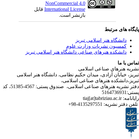
NonCommercial 4.0
قابل
International License
بازنشر است.
ی مرتبط
شگاه هنر اسلامی تبریز
یون نشریات وزارت علوم
شکده هنرهای صناعی دانشگاه هنر اسلامی تبریز
ا
رهای صناعی اسلامی
ابان آزادی، میدان حکیم نظامی، دانشگاه هنر اسلامی
انشکده هنرهای صناعی اسلامی
دفتر نشریه هنرهای صناعی اسلامی، صندوق پستی: 4567-51385، کد
4135297551-98+
تر نشریه