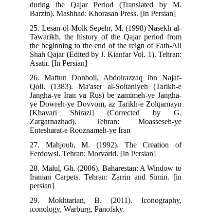
during the Qajar Period (Translated by M.
Barzin). Mashhad: Khorasan Press. [In Persian]
25. Lesan-ol-Molk Sepehr, M. (1998) Nasekh al-
Tawarikh, the history of the Qajar period from
the beginning to the end of the reign of Fath-Ali
Shah Qajar (Edited by J. Kianfar Vol. 1). Tehran:
Asatir. [In Persian]
26. Maftun Donboli, Abdolrazzaq ibn Najaf-
Qoli. (1383). Ma'aser al-Soltaniyeh (Tarikh-e
Jangha-ye Iran va Rus) be zamimeh-ye Jangha-
ye Dowreh-ye Dovvom, az Tarikh-e Zolqarnayn
[Khavari Shirazi] (Corrected by G.
Zargarnazhad). Tehran: Moasseseh-ye
Entesharat-e Rooznameh-ye Iran
27. Mahjoub, M. (1992). The Creation of
Ferdowsi. Tehran: Morvarid. [In Persian]
28. Malul, Gh. (2006). Baharestan: A Window to
Iranian Carpets. Tehran: Zarrin and Simin. [in
persian]
29. Mokhtarian, B. (2011). Iconography,
iconology, Warburg, Panofsky.