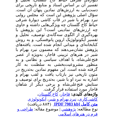
تفسیر آن بر اساس اسناد و منابع تاریخی برای
دست‌یابی به ‌ارزش‌های نمادین پنهان آن است.
سؤال اصلی پژوهش این است که مجلس روایی
نبرد بهرام با شیر در قاب‌ کاشی دیوارۀ شرقی
حیاط کاخ گلستان چه ویژگی‌هایی داشته و حاوی
چه ارزش‌های نمادینی است؟ این پژوهش با
بهره‌گیری از الگوی سه‌گانه‌ی توصیف، تحلیل و
تفسیر آیکونولوژیک اروین پانوفسکی، و به روش
کتابخانه‌ای و میدانی انجام‌ شده است. یافته‌های
پژوهش نشان‌می‌دهند که مضمون نبرد بهرام با
شیر در هنرهای تزیینی قاجار، به‌ویژه از عصر
فتح‌علی‌شاه، با اهداف سیاسی و نظامی و به
‌منظور مشروعیت‌بخشی به ‌سلطنت به ‌کار
گرفته ‌شده است. این مفهوم نمادین به‌تدریج در
متون تاریخی نیز بازتاب یافت و لقب بهرام و
اشاره به‌ نبرد او با شیر، به‌تدریج برای توصیف و
ستایش فتح‌علی‌شاه و برخی دیگر از شاهان
قاجار مورد استفاده قرار گرفت.
،
کاخ گلستان
،
قاجار
واژه‌های کلیدی:
آیکونولوژی
،
نبرد بهرام و شیر
،
کاشی‌کاری
(۸۸۴ دریافت)
[PDF 7983 kb]
متن کامل
نوع مطالعه:
پژوهشي
| موضوع مقاله:
طراحی و
فرم در هنرهای اسلامی