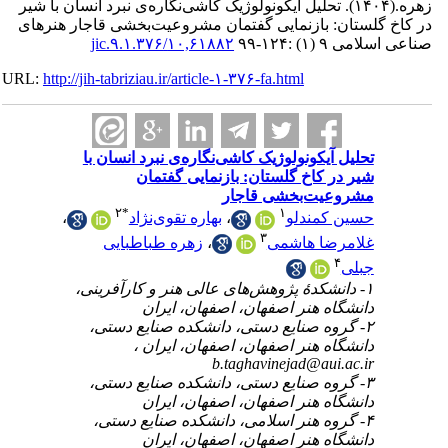
تحلیل آیکونولوژیک کاشی‌نگاره‌ی نبرد انسان با شیر
 گلستان: بازنمایی گفتمان مشروعیت‌بخشی قاجار هنرهای
۱۰,۶۱۸۸۲/jic.۹.۱.۳۷۶
ی ۹ (۱) :۱۲۴-۹۹
URL:
http://jih-tabriziau.ir/article-۱-۳۷۶-fa.html
تحلیل آیکونولوژیک کاشی‌نگاره‌ی نبرد انسان با
شیر در کاخ گلستان: بازنمایی گفتمان
مشروعیت‌بخشی قاجار
۲
*
۱
،
بهاره تقوی‌نژاد
،
حسین کمندلو
۳
زهره طباطبایی
،
غلامرضا هاشمی
۴
جبلی
۱- دانشکدۀ پژوهش‌های عالی هنر و کارآفرینی،
دانشگاه هنر اصفهان، اصفهان، ایران
۲- گروه صنایع دستی، دانشکده صنایع دستی،
دانشگاه هنر اصفهان، اصفهان، ایران ،
b.taghavinejad@aui.ac.ir
۳- گروه صنایع دستی، دانشکده صنایع دستی،
دانشگاه هنر اصفهان، اصفهان، ایران
۴- گروه هنر اسلامی، دانشکده صنایع دستی،
دانشگاه هنر اصفهان، اصفهان، ایران