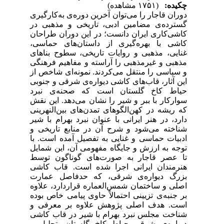
چکیده:
(۱۷۵۱ مشاهده)
دوران قاجار را می‌توان آخرین دوره‌ی به‌کارگیری
گسترده‌ی مضامین ادبی، تاریخی و مذهبی در
کاشی‌کاری ایران دانست؛‌ در این دوران طراحان
کاشی با بهره‌گیری از داستان‌های حماسی،
غنایی، مذهبی و روایات تاریخی، سطوح بناهای
مذهبی و غیرمذهبی را آراسته و مفاهیم فرهنگی
و سیاسی را منتقل می‌کردند. نمونه‌ای شاخص از
این آثار، قاب‌های کاشی‌ دیواره‌ی شرقی و جنوبی
حیاط کاخ گلستان است که صحنه‌ی نبرد
سوارکار با ببر و شیر را نشان می‌دهد. این نقش
که ریشه در کهن‌الگوهای ‌تمدن‌های بین‌النهرینی
دارد، در هنر ایرانی با عنوان نبرد بهرام با شیر
شناخته‌ می‌شود و شرح آن در منابع تاریخی و
ادبیات حماسی و غنایی به ‌تفصیل آمده است. با
توجه به ‌ارزش و جایگاه مفهومی آن، این شمایل
تا عصر قاجار به ‌صورت‌های گوناگون توسط
هنرمندان ایرانی اجرا شده است. قاب کاشی
بزرگ دیواره‌ی شرقی، که حدفاصل عمارت
اصلی و ساختمان شمس‌العماره قراردارد، علاوه
بر جنبه‌ی تزیینی ‌احتمالاً حاوی پیامی خاص بوده
است. هدف اصلی پژوهش علاوه ‌بر معرفی و
شناخت مجلس نبرد بهرام با شیر در قاب‌ کاشی
دیواره‌ی شرقی حیاط کاخ گلستان، تحلیل و