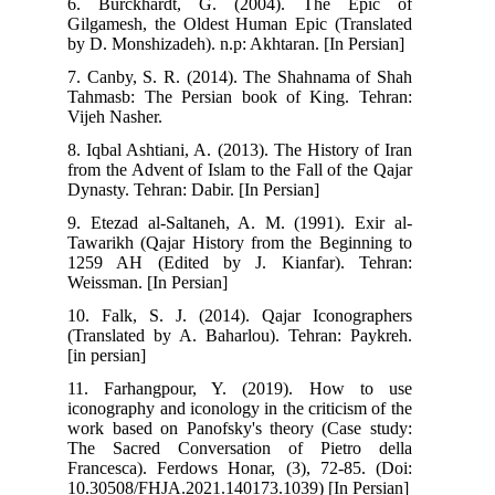
6. Burckhardt, G. (2004). The Epic of
Gilgamesh, the Oldest Human Epic (Translated
by D. Monshizadeh). n.p: Akhtaran. [In Persian]
7. Canby, S. R. (2014). The Shahnama of Shah
Tahmasb: The Persian book of King. Tehran:
Vijeh Nasher.
8. Iqbal Ashtiani, A. (2013). The History of Iran
from the Advent of Islam to the Fall of the Qajar
Dynasty. Tehran: Dabir. [In Persian]
9. Etezad al-Saltaneh, A. M. (1991). Exir al-
Tawarikh (Qajar History from the Beginning to
1259 AH (Edited by J. Kianfar). Tehran:
Weissman. [In Persian]
10. Falk, S. J. (2014). Qajar Iconographers
(Translated by A. Baharlou). Tehran: Paykreh.
[in persian]
11. Farhangpour, Y. (2019). How to use
iconography and iconology in the criticism of the
work based on Panofsky's theory (Case study:
The Sacred Conversation of Pietro della
Francesca). Ferdows Honar, (3), 72-85. (Doi:
10.30508/FHJA.2021.140173.1039) [In Persian]