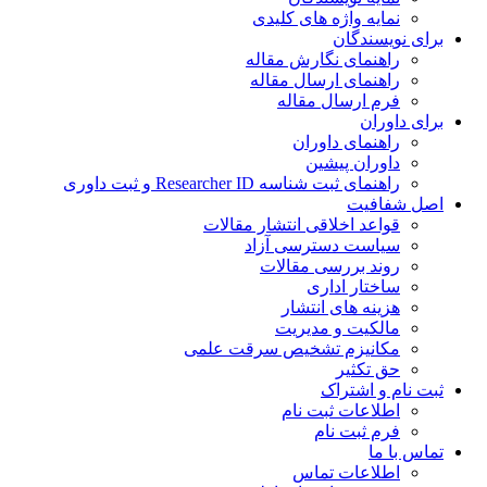
نمایه واژه های کلیدی
ی نویسندگان
راهنمای نگارش مقاله
راهنمای ارسال مقاله
فرم ارسال مقاله
ی داوران
راهنمای داوران
داوران پیشین
راهنمای ثبت شناسه Researcher ID و ثبت داوری
 شفافیت
قواعد اخلاقی انتشار مقالات
سیاست دسترسی آزاد
روند بررسی مقالات
ساختار اداری
هزینه های انتشار
مالکیت و مدیریت
ﻣﮑﺎﻧﯿﺰم ﺗﺸﺨﯿﺺ ﺳﺮﻗﺖ ﻋﻠﻤﯽ
حق تکثیر
 نام و اشتراک
اطلاعات ثبت نام
فرم ثبت نام
س با ما
اطلاعات تماس