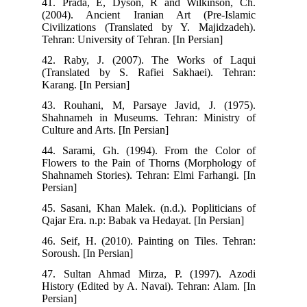
41. Prada, E, Dyson, R and Wilkinson, Ch.
(2004). Ancient Iranian Art (Pre-Islamic
Civilizations (Translated by Y. Majidzadeh).
Tehran: University of Tehran. [In Persian]
42. Raby, J. (2007). The Works of Laqui
(Translated by S. Rafiei Sakhaei). Tehran:
Karang. [In Persian]
43. Rouhani, M, Parsaye Javid, J. (1975).
Shahnameh in Museums. Tehran: Ministry of
Culture and Arts. [In Persian]
44. Sarami, Gh. (1994). From the Color of
Flowers to the Pain of Thorns (Morphology of
Shahnameh Stories). Tehran: Elmi Farhangi. [In
Persian]
45. Sasani, Khan Malek. (n.d.). Popliticians of
Qajar Era. n.p: Babak va Hedayat. [In Persian]
46. Seif, H. (2010). Painting on Tiles. Tehran:
Soroush. [In Persian]
47. Sultan Ahmad Mirza, P. (1997). Azodi
History (Edited by A. Navai). Tehran: Alam. [In
Persian]