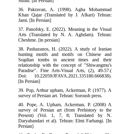
Simin. [In Persian]
36. Pakravan, A. (1998). Agha Mohammad
Khan Qajar (Translated by J. Afkari) Tehran:
Jami. [In Persian]
37. Panofsky, E. (2022). Meaning in the Visual
Arts (Translated by N. A. Aghdam). Tehran:
Cheshme. [in persian]
38. Pashazanos, H. (2022). A study of Iranian
hunting motifs and motifs on Chinese and
Sogdian tombs in ancient times and their
relationship with the concept of "Shiwangmu's
Paradise". Fine Arts-Visual Arts, (2), 49-57.(
Doi: 10.22059/JFAVA.2021.335180.666838).
[In Persian]
39. Pop, Arthur upham, Ackerman, P. (1977). A
survey of Persian art. Tehran: Soroush press.
40. Pope, A. Upham, Ackerman, P. (2008) A
survey of Persian art (from Prehistory to the
Present) (Vol. 1, 7, 8; Translated by N.
Daryabandari et al). Tehran: Elmi Farhangi. [In
Persian]