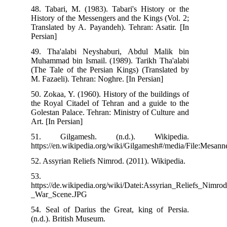
48. Tabari, M. (1983). Tabari's History or the
History of the Messengers and the Kings (Vol. 2;
Translated by A. Payandeh). Tehran: Asatir. [In
Persian]
49. Tha'alabi Neyshaburi, Abdul Malik bin
Muhammad bin Ismail. (1989). Tarikh Tha'alabi
(The Tale of the Persian Kings) (Translated by
M. Fazaeli). Tehran: Noghre. [In Persian]
50. Zokaa, Y. (1960). History of the buildings of
the Royal Citadel of Tehran and a guide to the
Golestan Palace. Tehran: Ministry of Culture and
Art. [In Persian]
51. Gilgamesh. (n.d.). Wikipedia.
https://en.wikipedia.org/wiki/Gilgamesh#/media/F
52. Assyrian Reliefs Nimrod. (2011). Wikipedia.
53.
https://de.wikipedia.org/wiki/Datei:Assyrian_Rel
_War_Scene.JPG
54. Seal of Darius the Great, king of Persia.
(n.d.). British Museum.