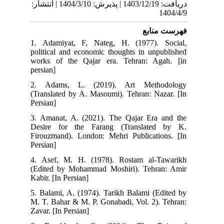
دریافت: 1403/12/19 | پذیرش: 1404/3/10 | انتشار:
1404/4/9
فهرست منابع
1. Adamiyat, F, Nateg, H. (1977). Social,
political and economic thoughts in unpublished
works of the Qajar era. Tehran: Agah. [in
persian]
2. Adams, L. (2019). Art Methodology
(Translated by A. Masoumi). Tehran: Nazar. [In
Persian]
3. Amanat, A. (2021). The Qajar Era and the
Desire for the Farang (Translated by K.
Firouzmand). London: Mehri Publications. [In
Persian]
4. Asef, M. H. (1978). Rostam al-Tawarikh
(Edited by Mohammad Moshiri). Tehran: Amir
Kabir. [In Persian]
5. Balami, A. (1974). Tarikh Balami (Edited by
M. T. Bahar & M. P. Gonabadi, Vol. 2). Tehran:
Zavar. [In Persian]