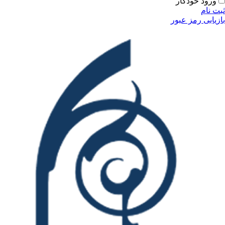
ودکار
مز عبور