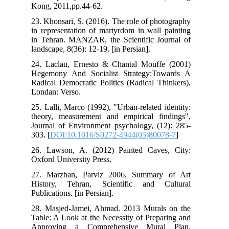
Kong, 2011,pp.44-62.
23. Khonsari, S. (2016). The role of photography
in representation of martyrdom in wall painting
in Tehran. MANZAR, the Scientific Journal of
landscape, 8(36): 12-19. [in Persian].
24. Laclau, Ernesto & Chantal Mouffe (2001)
Hegemony And Socialist Strategy:Towards A
Radical Democratic Politics (Radical Thinkers),
Londan: Verso.
25. Lalli, Marco (1992), "Urban-related identity:
theory, measurement and empirical findings",
Journal of Environment psychology, (12): 285-
303. [
DOI:10.1016/S0272-4944(05)80078-7
]
26. Lawson, A. (2012) Painted Caves, City:
Oxford University Press.
27. Marzban, Parviz 2006, Summary of Art
History, Tehran, Scientific and Cultural
Publications. [in Persian].
28. Masjed-Jamei, Ahmad. 2013 Murals on the
Table: A Look at the Necessity of Preparing and
Approving a Comprehensive Mural Plan.