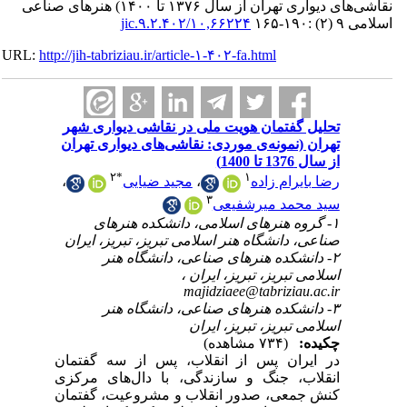
نقاشی‌های دیواری تهران از سال ۱۳۷۶ تا ۱۴۰۰) هنرهای صناعی
۱۰,۶۶۲۲۴/jic.۹.۲.۴۰۲
۱۶۵
URL:
http://jih-tabriziau.ir/article-۱-۴۰۲-fa.html
تحلیل گفتمان هویت ملی در نقاشی دیواری شهر
تهران (نمونه‌ی موردی: نقاشی‌های دیواری تهران
از سال 1376 تا 1400)
۲
*
۱
،
مجید ضیایی
،
رضا بایرام زاده
۳
سید محمد میرشفیعی
۱- گروه هنرهای اسلامی، دانشکده هنرهای
صناعی، دانشگاه هنر اسلامی تبریز، تبریز، ایران
۲- دانشکده هنرهای صناعی، دانشگاه هنر
اسلامی تبریز، تبریز، ایران ،
majidziaee@tabriziau.ac.ir
۳- دانشکده هنرهای صناعی، دانشگاه هنر
اسلامی تبریز، تبریز، ایران
چکیده:
(۷۳۴ مشاهده)
در ایران پس از انقلاب، پس از سه گفتمان
انقلاب، جنگ و سازندگی، با دال‌های مرکزی
کنش جمعی، صدور انقلاب و مشروعیت، گفتمان