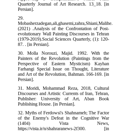
Quarterly Journal of Art Research. 13_18. [in
Persian].
29.
Mobasherzadegan,ali,ghasemi,zahra,Shiani,Malihe.
(2021) .Analysis of the Confrontation of Post-
evolutionary Wall Painting Discourses in Tehran
(1979-2019).Social Sciences Quarterly, (1): 120-
87. . [in Persian].
30. Molla Norouzi, Majid. 1992. With the
Painters of the Revolution (Paintings from the
Perspective of Eastern Mysticism) Kayhan
Farhangi Special Issue on Thought, Literature
and Art of the Revolution, Bahman. 166-169. [in
Persian].
31. Moridi, Mohammad Reza, 2018, Cultural
Discourses and Artistic Currents of Iran, Tehran,
Publisher: University of Art, Aban Book
Publishing House. [in Persian].
32. Myths of Ferdowsi's Shahnameh; The Factor
of the Enemy's Defeat in the Cognitive War
(1404) Vista News,
https://vista.ir/n/shahraranews-2f300. [in