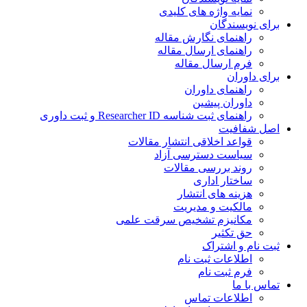
نمایه واژه های کلیدی
ی نویسندگان
راهنمای نگارش مقاله
راهنمای ارسال مقاله
فرم ارسال مقاله
ی داوران
راهنمای داوران
داوران پیشین
راهنمای ثبت شناسه Researcher ID و ثبت داوری
 شفافیت
قواعد اخلاقی انتشار مقالات
سیاست دسترسی آزاد
روند بررسی مقالات
ساختار اداری
هزینه های انتشار
مالکیت و مدیریت
ﻣﮑﺎﻧﯿﺰم ﺗﺸﺨﯿﺺ ﺳﺮﻗﺖ ﻋﻠﻤﯽ
حق تکثیر
 نام و اشتراک
اطلاعات ثبت نام
فرم ثبت نام
س با ما
اطلاعات تماس