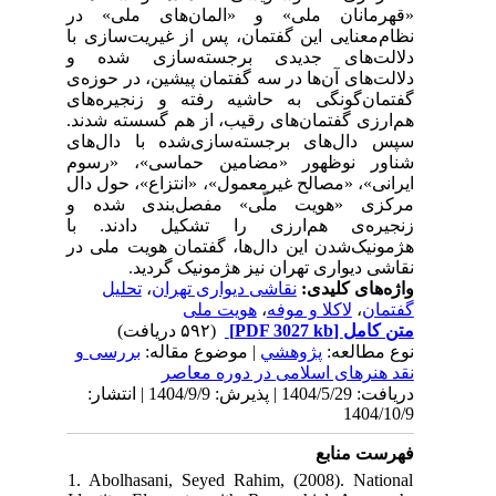
«قهرمانان ملی» و «المان‌های ملی» در
نظام‌معنایی این گفتمان، پس از غیریت‌سازی با
دلالت‌های جدیدی برجسته‌سازی شده و
دلالت‌های آن‌ها در سه گفتمان پیشین، در حوزه‌ی
گفتمان‌گونگی به حاشیه رفته و زنجیره‌های
هم‌ارزی گفتمان‌های رقیب، از هم گسسته شدند.
سپس دال‌های برجسته‌سازی‌شده با دال‌های
شناور نوظهور «مضامین حماسی»، «رسوم
ایرانی»، «مصالح غیرمعمول»، «انتزاع»، حول دال
مرکزی «هویت ملّی» مفصل‌بندی شده و
زنجیره‌ی هم‌ارزی را تشکیل دادند. با
هژمونیک‌شدن این دال‌ها، گفتمان هویت ملی در
نقاشی دیواری تهران نیز هژمونیک گردید.
تحلیل
،
نقاشی دیواری تهران
واژه‌های کلیدی:
هویت ملی
،
لاکلا و موفه
،
گفتمان
(۵۹۲ دریافت)
[PDF 3027 kb]
متن کامل
نوع مطالعه:
پژوهشي
| موضوع مقاله:
بررسی و
نقد هنرهای اسلامی در دوره معاصر
دریافت: 1404/5/29 | پذیرش: 1404/9/9 | انتشار:
1404/10/9
فهرست منابع
1. Abolhasani, Seyed Rahim, (2008). National