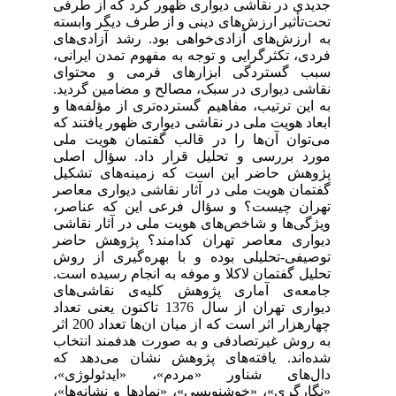
جدیدی در نقاشی دیواری ظهور کرد که از طرفی
تحت‌تأثیر ارزش‌های دینی و از طرف دیگر وابسته
به ارزش‌های آزادی‌خواهی بود. رشد آزادی‌های
فردی، تکثرگرایی و توجه به مفهوم تمدن ایرانی،
سبب گستردگی ابزارهای فرمی و محتوای
نقاشی دیواری در سبک، مصالح و مضامین گردید.
به این ترتیب، مفاهیم گسترده‌تری از مؤلفه‌ها و
ابعاد هویت ملی در نقاشی دیواری ظهور یافتند که
می‌توان آن‌ها را در قالب گفتمان هویت ملی
مورد بررسی و تحلیل قرار داد. سؤال اصلی
پژوهش حاضر این است که زمینه‌های تشکیل
گفتمان هویت ملی در آثار نقاشی دیواری معاصر
تهران چیست؟ و سؤال فرعی این که عناصر،
ویژگی‌ها و شاخص‌های هویت ملی در آثار نقاشی
دیواری معاصر تهران کدامند؟ پژوهش حاضر
توصیفی-تحلیلی بوده و با بهره‌گیری از روش
تحلیل گفتمان لاکلا و موفه به انجام رسیده است.
جامعه‌ی آماری پژوهش کلیه‌ی نقاشی‌های
دیواری‌ تهران از سال 1376 تاکنون یعنی تعداد
چهارهزار اثر است که از میان ان‌ها تعداد 200 اثر
به روش غیرتصادفی و به صورت هدفمند انتخاب
شده‌اند. یافته‌های پژوهش نشان می‌دهد که
دال‌های شناور «مردم»، «ایدئولوژی»،
«نگارگری»، «خوشنویسی»، «نمادها و نشانه‌ها»،