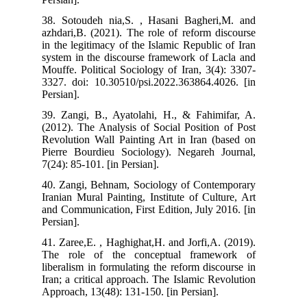
38. Sotoudeh nia,S. , Hasani Bagheri,M. and
azhdari,B. (2021). The role of reform discourse
in the legitimacy of the Islamic Republic of Iran
system in the discourse framework of Lacla and
Mouffe. Political Sociology of Iran, 3(4): 3307-
3327. doi: 10.30510/psi.2022.363864.4026. [in
Persian].
39. Zangi, B., Ayatolahi, H., & Fahimifar, A.
(2012). The Analysis of Social Position of Post
Revolution Wall Painting Art in Iran (based on
Pierre Bourdieu Sociology). Negareh Journal,
7(24): 85-101. [in Persian].
40. Zangi, Behnam, Sociology of Contemporary
Iranian Mural Painting, Institute of Culture, Art
and Communication, First Edition, July 2016. [in
Persian].
41. Zaree,E. , Haghighat,H. and Jorfi,A. (2019).
The role of the conceptual framework of
liberalism in formulating the reform discourse in
Iran; a critical approach. The Islamic Revolution
Approach, 13(48): 131-150. [in Persian].