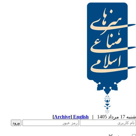
[
Archive
]
English
|