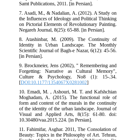
Samt Publications, 2011. [in Persian].
7. Asadi, M., & Nadalian, A. (2012). A Study on
the Influences of Ideology and Political Thinking
on Pictorial Elements of Revolutionary Painting.
Negareh Journal, 8(25): 65-88. [in Persian].
8. Atashinbar, M. (2009). The Continuity of
Identity in Urban Landscape. The Monthly
Scientific Journal of Bagh-e Nazar, 6(12): 45-56.
[in Persian].
9. Brockmeier, Jens (2002), " Remembering and
Forgetting: Narrative as Cultural Memory",
Culture & Psychology, No8 (1): 15-.34.
[
DOI:10.1177/1354067X0281002
]
10. Emadi, M. , Ashouri, M. T. and Kafshchian
Moghadam, A. (2015). The functional role of
form and content of the murals in the continuity
of the identity of the urban landscape. Journal of
Visual and Applied Arts, 8(15): 61-80. doi:
10.30480/vaa.2015.224. [in Persian].
11. Fahimifar, Asghar. 2011, The Consolation of
Beauty: Topics in the Philosophy of Art. Tehran,