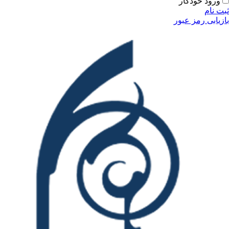
ودکار
مز عبور