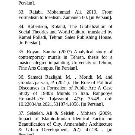
Persian].
33. Rajabi, Mohammad Ali. 2010. From
Formalism to Idealism. Zamaneh 60. [in Persian].
34. Robertson, Roland, The Globalization of
Social Theories and World Culture, translated by
Kamal Polladi, Tehran: Sales Publishing House.
[in Persian].
35. Royan, Samira (2007) Analytical study of
contemporary murals in Tehran, thesis for a
master's degree in painting, University of Tehran,
Fine Arts Campus. [in Persian].
36. Samadi Razlighi, M. , Moridi, M. and
Goodarzparvari, P. (2021). The Role of Political
Discourses in Formation of Public Art: A Case
Study of 1980's Murals in Iran. Rahpooye
Honar-Ha-Ye Tajassomi, 4(3): 35-48. doi:
10.22034/ra.2021.531874.1058. [in Persian].
37. Selseleh, Ali & Selsleh , Mohsen (2009).
Impact of Islamic-Iranian Identical Factor on
Beautification of City. Armanshahr Architecture
& Urban Development, 2(2): 47-58. . [in
Persian].