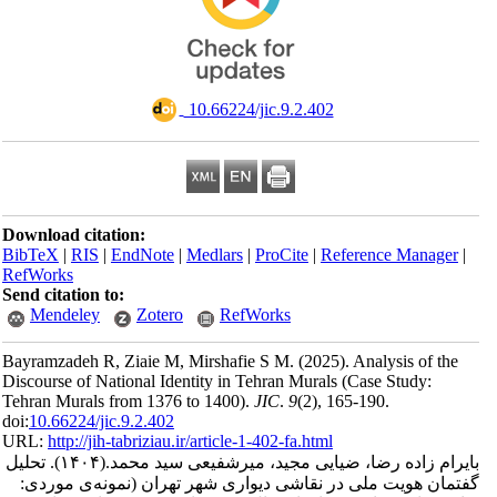
‎ 10.66224/jic.9.2.402
Download citation:
BibTeX
|
RIS
|
EndNote
|
Medlars
|
ProCite
|
Reference Man
RefWorks
Send citation to:
Mendeley
Zotero
RefWorks
Bayramzadeh R, Ziaie M, Mirshafie S M.
(2025).
Analysis of
Discourse of National Identity in Tehran Murals (Case Study:
Tehran Murals from 1376 to 1400).
JIC
.
9
(2)
, 165-190.
doi:
10.66224/jic.9.2.402
URL:
http://jih-tabriziau.ir/article-1-402-fa.html
تحلیل
(۱۴۰۴).
 زاده رضا، ضیایی مجید، میرشفیعی سید محمد
ن هویت ملی در نقاشی دیواری شهر تهران (نمونه‌ی موردی