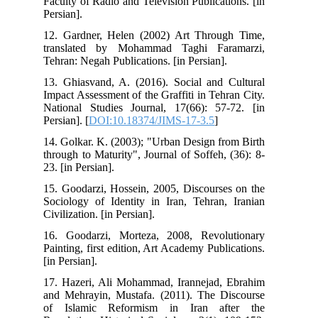
Faculty of Radio and Television Publications. [in
Persian].
12. Gardner, Helen (2002) Art Through Time,
translated by Mohammad Taghi Faramarzi,
Tehran: Negah Publications. [in Persian].
13. Ghiasvand, A. (2016). Social and Cultural
Impact Assessment of the Graffiti in Tehran City.
National Studies Journal, 17(66): 57-72. [in
Persian]. [
DOI:10.18374/JIMS-17-3.5
]
14. Golkar. K. (2003); "Urban Design from Birth
through to Maturity", Journal of Soffeh, (36): 8-
23. [in Persian].
15. Goodarzi, Hossein, 2005, Discourses on the
Sociology of Identity in Iran, Tehran, Iranian
Civilization. [in Persian].
16. Goodarzi, Morteza, 2008, Revolutionary
Painting, first edition, Art Academy Publications.
[in Persian].
17. Hazeri, Ali Mohammad, Irannejad, Ebrahim
and Mehrayin, Mustafa. (2011). The Discourse
of Islamic Reformism in Iran after the