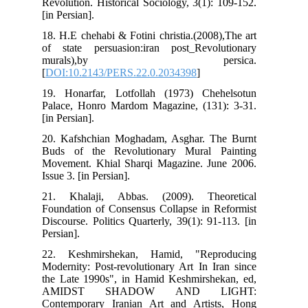
Revolution. Historical Sociology, 3(1): 109-152.
[in Persian].
18. H.E chehabi & Fotini christia.(2008),The art
of state persuasion:iran post_Revolutionary
murals),by persica.
[
DOI:10.2143/PERS.22.0.2034398
]
19. Honarfar, Lotfollah (1973) Chehelsotun
Palace, Honro Mardom Magazine, (131): 3-31.
[in Persian].
20. Kafshchian Moghadam, Asghar. The Burnt
Buds of the Revolutionary Mural Painting
Movement. Khial Sharqi Magazine. June 2006.
Issue 3. [in Persian].
21. Khalaji, Abbas. (2009). Theoretical
Foundation of Consensus Collapse in Reformist
Discourse. Politics Quarterly, 39(1): 91-113. [in
Persian].
22. Keshmirshekan, Hamid, "Reproducing
Modernity: Post-revolutionary Art In Iran since
the Late 1990s", in Hamid Keshmirshekan, ed,
AMIDST SHADOW AND LIGHT:
Contemporary Iranian Art and Artists, Hong