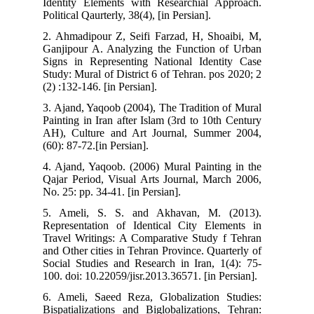
Identity Elements with Researchial Approach.
Political Qaurterly, 38(4), [in Persian].
2. Ahmadipour Z, Seifi Farzad, H, Shoaibi, M,
Ganjipour A. Analyzing the Function of Urban
Signs in Representing National Identity Case
Study: Mural of District 6 of Tehran. pos 2020; 2
(2) :132-146. [in Persian].
3. Ajand, Yaqoob (2004), The Tradition of Mural
Painting in Iran after Islam (3rd to 10th Century
AH), Culture and Art Journal, Summer 2004,
(60): 87-72.[in Persian].
4. Ajand, Yaqoob. (2006) Mural Painting in the
Qajar Period, Visual Arts Journal, March 2006,
No. 25: pp. 34-41. [in Persian].
5. Ameli, S. S. and Akhavan, M. (2013).
Representation of Identical City Elements in
Travel Writings: A Comparative Study f Tehran
and Other cities in Tehran Province. Quarterly of
Social Studies and Research in Iran, 1(4): 75-
100. doi: 10.22059/jisr.2013.36571. [in Persian].
6. Ameli, Saeed Reza, Globalization Studies:
Bispatializations and Biglobalizations, Tehran: