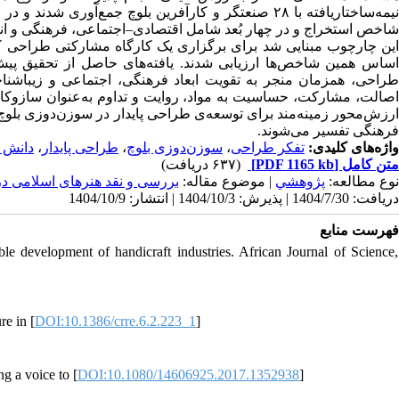
شاخص استخراج و در چهار بُعد شامل اقتصادی–اجتماعی، فرهنگی و ان.
این چارچوب مبنایی شد برای برگزاری یک کارگاه مشارکتی طراحی که
اساس همین شاخص‌ها ارزیابی شدند. یافته‌های حاصل از تحقیق پیش
طراحی، همزمان منجر به تقویت ابعاد فرهنگی، اجتماعی و زیباش
اصالت، مشارکت، حساسیت به مواد، روایت و تداوم به‌عنوان سازوکار
ارزش‌محور زمینه‌مند برای توسعه‌ی طراحی پایدار در سوزن‌دوزی بلوچ 
فرهنگی تفسیر می‌شوند.
دانش 
،
طراحی پایدار
،
سوزن‌دوزی بلوچ
،
تفکر طراحی
واژه‌های کلیدی:
(۶۳۷ دریافت)
[PDF 1165 kb]
متن کامل
نوع مطالعه:
پژوهشي
| موضوع مقاله:
بررسی و نقد هنرهای اسلامی د
دریافت: 1404/7/30 | پذیرش: 1404/10/3 | انتشار: 1404/10/9
فهرست منابع
le development of handicraft industries. African Journal of Science,
re in [
DOI:10.1386/crre.6.2.223_1
]
g a voice to [
DOI:10.1080/14606925.2017.1352938
]