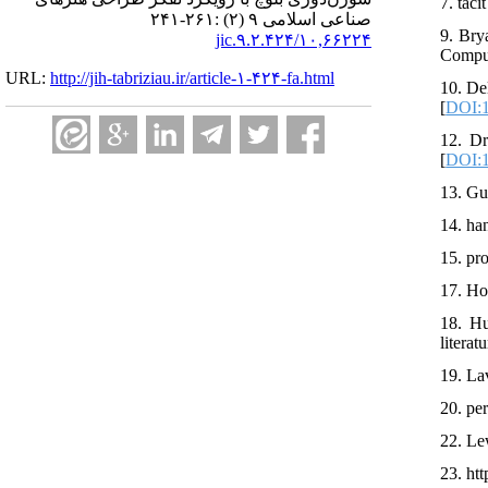
7. tac
صناعی اسلامی ۹ (۲) :۲۶۱-۲۴۱
9. Bry
۱۰,۶۶۲۲۴/jic.۹.۲.۴۲۴
Comput
URL:
http://jih-tabriziau.ir/article-۱-۴۲۴-fa.html
10. De
[
DOI:1
12. Dr
[
DOI:1
13. Guo
14. han
15. pr
17. Ho
18. Hu
litera
19. Lav
20. pe
22. Le
23. ht