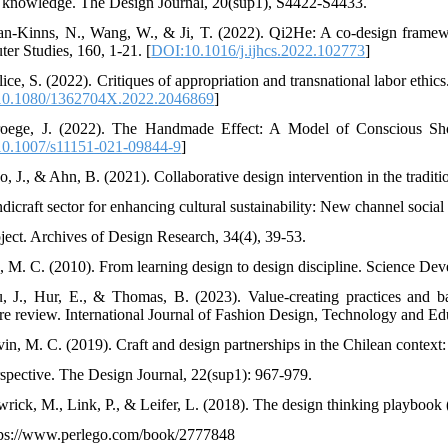
it knowledge. The Design Journal, 20(sup1), S4422-S4433.
an-Kinns, N., Wang, W., & Ji, T. (2022). Qi2He: A co-design framewo
er Studies, 160, 1-21. [
DOI:10.1016/j.ijhcs.2022.102773
]
lice, S. (2022). Critiques of appropriation and transnational labor ethi
0.1080/1362704X.2022.2046869
]
oege, J. (2022). The Handmade Effect: A Model of Conscious Sho
0.1007/s11151-021-09844-9
]
, J., & Ahn, B. (2021). Collaborative design intervention in the tradit
dicraft sector for enhancing cultural sustainability: New channel social
oject. Archives of Design Research, 34(4), 39-53.
, M. C. (2010). From learning design to design discipline. Science Dev
, J., Hur, E., & Thomas, B. (2023). Value-creating practices and bar
ture review. International Journal of Fashion Design, Technology and Edu
in, M. C. (2019). Craft and design partnerships in the Chilean context: A
rspective. The Design Journal, 22(sup1): 967-979.
wrick, M., Link, P., & Leifer, L. (2018). The design thinking playbook (
tps://www.perlego.com/book/2777848