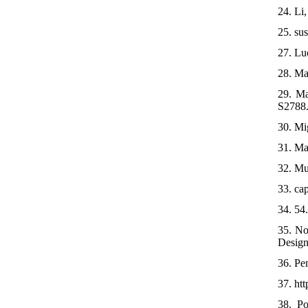
24. Li
25. sus
27. Lu
28. Ma
29. Ma
S2788.
30. Mig
31. Ma
32. Mu
33. ca
34. 54.
35. No
Design
36. Pen
37. ht
38. Po