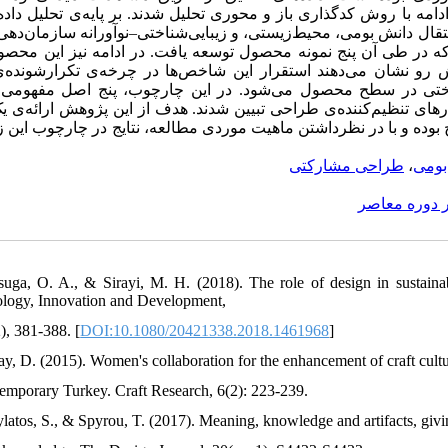
تقال دانش بومی، محیط‌زیستی، و زیبایی‌شناختی–نوآورانه سازمان‌ده
 در طی آن پنج نمونه محصول توسعه یافت. در ادامه نیز این محصول
 رو نشان می‌دهند استقرار این شاخص‌ها در چرخه‌ی تکرارشونده‌ی
ناختی در سطح محصول می‌شود. در این چارچوب، پنج اصل مفهومی
های تنظیم‌کننده‌ی طراحی تبیین شدند. هدف از این پژوهش ارائه‌ی 
بوده و با در نظرداشتن ماهیت موردی مطالعه، نتایج در چارچوب این ز
طراحی مشارکتی
،
بومی
ر دوره معاصر
suga, O. A., & Sirayi, M. H. (2018). The role of design in sustainab
logy, Innovation and Development,
), 381-388. [
DOI:10.1080/20421338.2018.1461968
]
ay, D. (2015). Women's collaboration for the enhancement of craft cultu
temporary Turkey. Craft Research, 6(2): 223-239.
ylatos, S., & Spyrou, T. (2017). Meaning, knowledge and artifacts, givin