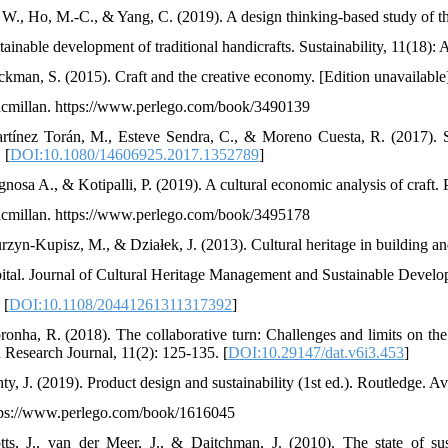
, W., Ho, M.-C., & Yang, C. (2019). A design thinking-based study of th
tainable development of traditional handicrafts. Sustainability, 11(18): 
ckman, S. (2015). Craft and the creative economy. [Edition unavailable]
cmillan. https://www.perlego.com/book/3490139
rtínez Torán, M., Esteve Sendra, C., & Moreno Cuesta, R. (2017). S
 [
DOI:10.1080/14606925.2017.1352789
]
nosa A., & Kotipalli, P. (2019). A cultural economic analysis of craft. 
cmillan. https://www.perlego.com/book/3495178
rzyn-Kupisz, M., & Działek, J. (2013). Cultural heritage in building an
pital. Journal of Cultural Heritage Management and Sustainable Develo
 [
DOI:10.1108/20441261311317392
]
ronha, R. (2018). The collaborative turn: Challenges and limits on th
 Research Journal, 11(2): 125-135. [
DOI:10.29147/dat.v6i3.453
]
ty, J. (2019). Product design and sustainability (1st ed.). Routledge. Ava
tps://www.perlego.com/book/1616045
tts, J., van der Meer, J., & Daitchman, J. (2010). The state of sust