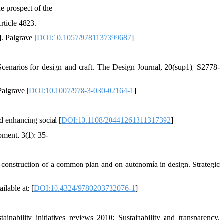
e prospect of the
Article 4823.
. Palgrave [
DOI:10.1057/9781137399687
]
cenarios for design and craft. The Design Journal, 20(sup1), S2778-
Palgrave [
DOI:10.1007/978-3-030-02164-1
]
d enhancing social [
DOI:10.1108/20441261311317392
]
pment, 3(1): 35-
e construction of a common plan and on autonomía in design. Strategic
ilable at: [
DOI:10.4324/9780203732076-1
]
ainability initiatives reviews 2010: Sustainability and transparency.