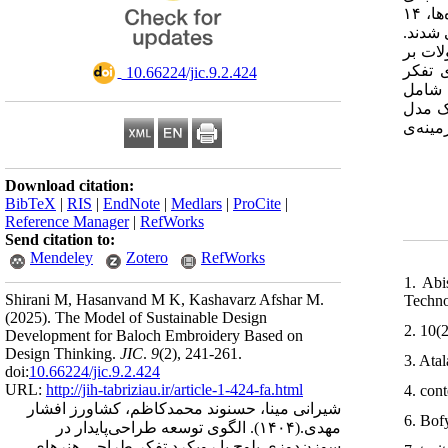
نیمه‌ساختاریافته با ۲۸ صنعتگر و کارآفرین بلوچ جمع‌آوری شدند و در ادامه با روش کدگذاری باز و محوری تحلیل شدند. بر پایه‌ی تحلیل داده‌ها، ۱۴
ی شدند
ات بر
 تفکر
‎ 10.66224/jic.9.2.424
 شامل
یک مدل
مینه‌ی
Download citation:
BibTeX
|
RIS
|
EndNote
|
Medlars
|
ProCite
|
Reference Manager
|
RefWorks
Send citation to:
Mendeley
Zotero
RefWorks
1. Abi
Shirani M, Hasanvand M K, Kashavarz Afshar M.
Techno
(2025).
The Model of Sustainable Design
2. 10(2
Development for Baloch Embroidery Based on
Design Thinking.
JIC
.
9
(2)
, 241-261.
3. Atal
doi:
10.66224/jic.9.2.424
URL:
http://jih-tabriziau.ir/article-1-424-fa.html
4. con
شیرانی مینا، حسنوند محمدکاظم، کشاورز افشار
6. Bof
الگوی توسعه طراحی‌پایدار در
(۱۴۰۴).
مهدی.
سوزن‌دوزی بلوچ با رویکرد تفکر‌ طراحی هنرهای