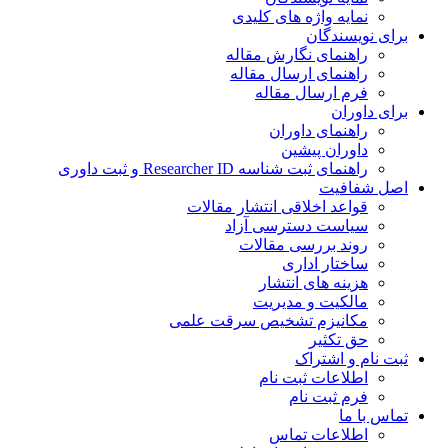
نمایه واژه های کلیدی
برای نویسندگان
راهنمای نگارش مقاله
راهنمای ارسال مقاله
فرم ارسال مقاله
برای داوران
راهنمای داوران
داوران پیشین
راهنمای ثبت شناسه Researcher ID و ثبت داوری
اصل شفافیت
قواعد اخلاقی انتشار مقالات
سیاست دسترسی آزاد
روند بررسی مقالات
ساختار اداری
هزینه های انتشار
مالکیت و مدیریت
ﻣﮑﺎﻧﯿﺰم ﺗﺸﺨﯿﺺ ﺳﺮﻗﺖ ﻋﻠﻤﯽ
حق تکثیر
ثبت نام و اشتراک
اطلاعات ثبت نام
فرم ثبت نام
تماس با ما
اطلاعات تماس