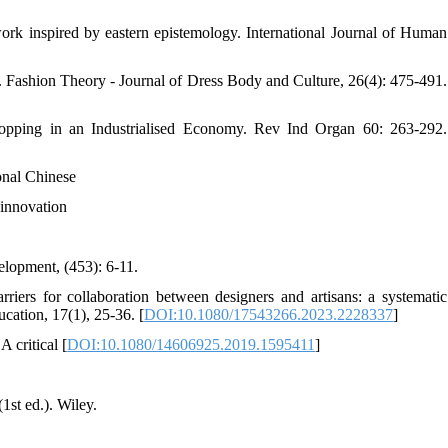
rk inspired by eastern epistemology. International Journal of Human
cs. Fashion Theory - Journal of Dress Body and Culture, 26(4): 475-491.
pping in an Industrialised Economy. Rev Ind Organ 60: 263-292.
ional Chinese
 innovation
elopment, (453): 6-11.
riers for collaboration between designers and artisans: a systematic
cation, 17(1), 25-36. [
DOI:10.1080/17543266.2023.2228337
]
 critical [
DOI:10.1080/14606925.2019.1595411
]
1st ed.). Wiley.