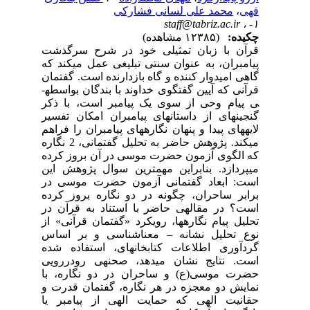
قهی
،
محمد علی لسانی فشارکی
staff@tabriz.ac.ir
۱- ،
چکیده:
(۱۲۳۸۵ مشاهده)
قرآن با زبان تمثیلی خود در شرح سرگذشت
پیامبران، به عنوان سنتی تبلیغی عمل می­کند که
گاهی امیدوار کننده و گاه بازدارنده است. گفتمان
قرآنی که آیین گفتگوی خداوند با بندگان بواسطه­
ی پیام وحی از سوی یک پیامبر است، با ذکر
گنجینه­ای از داستان­های پیامبران امکان تفسیر
لایه­های پیدا و پنهان نگاره­های پیامبران را فراهم
می­کند. پژوهش حاضر به تحلیل گفتمانی، 2 نگاره
که الگوی آزمون حضرت موسی در آن بروز کرده
می­پردازد. بنابراین مهم­ترین سوال پژوهش این
است: ابعاد گفتمانی آزمون حضرت موسی در
برابر ساحران، چگونه در دو نگاره بروز کرده
است؟ در مقاله­ی حاضر با استناد به قرآن در
تحلیل پیام نگاره­ها، رویکرد «گفتمان قرآنی» از
نوع تحلیل نشانه – معناشناسی و بر اساس
گردآوری اطلاعات کتابخانه­ای، استفاده شده
است. نتایج نشان می­دهد، صحنه­ی رودررویی
حضرت موسی(ع) و ساحران در دو نگاره، با
نمایش دو معجزه در هر نگاره، گفتمان قدرت و
حقانیت الهی که حمایت الهی از پیامبر یا