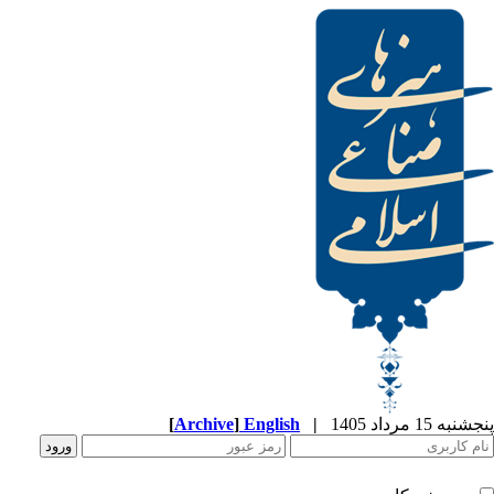
[
Archive
]
English
|