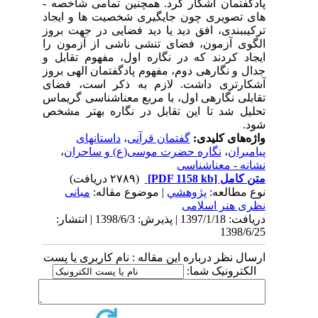
پادگفتمان آشکار کرد. همچنین تمامی شاخصه ­
های تصویری چون جایگیری شخصیت ها و ایجاد
ترکیب­بندی، افق دید یا دید فضایی در جهت بروز
الگوی آزمون، فضای تنشی ناشی از آزمون را
ایجاد کردند که در نگاره اول، مفهوم تقابل و
جدال و نگاره­ی دوم، مفهوم پادگفتمان الهی بروز
آشکارتری داشت. لازم به ذکر است، فضای
تقابلی نگاره­ی اول، با مربع معناشناسی گریماس
تحلیل شد تا این تقابل در نگاره بهتر مشخص
شود.
واژه‌های کلیدی:
گفتمان قرآنی
،
داستانهای
پیامبران
،
نگاره حضرت موسی(ع) و ساحران
،
نشانه - معناشناسی
متن کامل
[PDF 1158 kb]
(۲۷۸۹ دریافت)
نوع مطالعه:
پژوهشي
| موضوع مقاله:
مبانی
نظری هنر اسلامی
دریافت: 1397/1/18 | پذیرش: 1398/6/3 | انتشار:
1398/6/25
ارسال نظر درباره این مقاله : نام کاربری یا پست
الکترونیک شما: