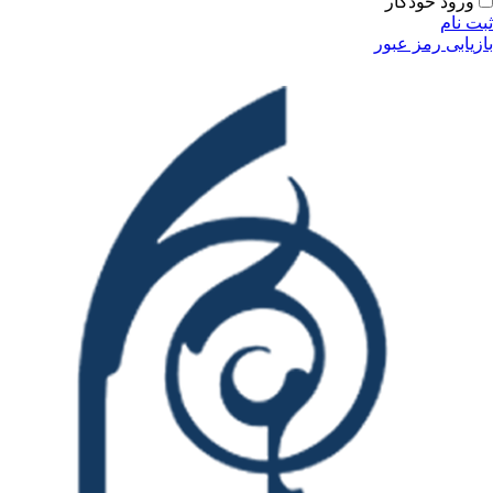
ودکار
مز عبور