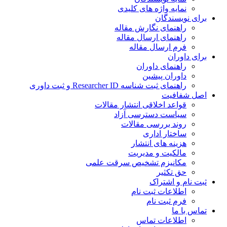
نمایه واژه های کلیدی
ی نویسندگان
راهنمای نگارش مقاله
راهنمای ارسال مقاله
فرم ارسال مقاله
ی داوران
راهنمای داوران
داوران پیشین
راهنمای ثبت شناسه Researcher ID و ثبت داوری
 شفافیت
قواعد اخلاقی انتشار مقالات
سیاست دسترسی آزاد
روند بررسی مقالات
ساختار اداری
هزینه های انتشار
مالکیت و مدیریت
ﻣﮑﺎﻧﯿﺰم ﺗﺸﺨﯿﺺ ﺳﺮﻗﺖ ﻋﻠﻤﯽ
حق تکثیر
 نام و اشتراک
اطلاعات ثبت نام
فرم ثبت نام
س با ما
اطلاعات تماس