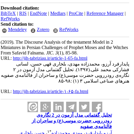
Download citation:
BibTeX
|
RIS
|
EndNote
|
Medlars
|
ProCite
|
Reference Man
RefWorks
Send citation to:
Mendeley
Zotero
RefWorks
(2019).
The Discourse Analysis of the testament Model in 2
Miniatures in Persian Challenges of Prophet Moses and the W
From Safavid Falnama.
JIC
.
3
(1)
, 85-98.
URL:
http://jih-tabriziau.ir/article-1-65-fa.html
فرد آرزو، محمدزاده مهدی، بلخاری قهی حسن، لسانی
 محمد علی.
(۱۳۹۷).
تحلیل گفتمانی مدل آزمون در ۲
ی رودررویی حضرت موسی(ع) و ساحران از فالنامه‌ی صفویه
اعی اسلامی ۳ (۱) :۹۸-۸۵
URL:
http://jih-tabriziau.ir/article-۱-۶۵-fa.html
تحلیل گفتمانی مدل آزمون در 2 نگاره‌ی
رودررویی حضرت موسی(ع) و ساحران از
فالنامه‌ی صفویه
۱
*
آرزو پایدارفرد
،
مهدی محمدزاده
،
حسن بلخاری