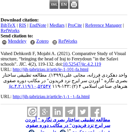
Download citation:
BibTeX
|
RIS
|
EndNote
|
Medlars
|
ProCite
|
Reference Man
RefWorks
Send citation to:
Mendeley
Zotero
RefWorks
Vahed Dehkordi F, Mojabi A.
(2021).
Comparative Study of 
structure, “bringing the head of Iraj to Fereydoun "in the Safa
schools".
JIC
.
4
(2)
, 119-132. doi:
10.52547/jic.4.2.119
URL:
http://jih-tabriziau.ir/article-1-101-fa.html
هکردی فرزانه، مجابی علی.
(۱۳۹۹).
مطالعه تطبیقی ساختار
گاره " آوردن سر ایرج نزد فریدون" در مکاتب دوره صفوی
عی اسلامی ۴ (۲) :۱۳۲-۱۱۹
۱۰,۵۲۵۴۷/jic.۴.۲.۱۱۹
URL:
http://jih-tabriziau.ir/article-۱-۱۰۱-fa.html
مطالعه تطبیقی ساختار بصری نگاره " آوردن
سر ایرج نزد فریدون" در مکاتب دوره صفوی
۱
*
فرزانه واحد دهکردی
،
علی مجابی