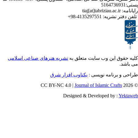
ر نشریه:
4135297551-98+
ق این وب سایت متعلق به
نشریه هنرهای صناعی اسلامی
برنامه نویسی :
یکتاوب افزار شرق
Journal of Islamic Craf
Designed & Developed by :