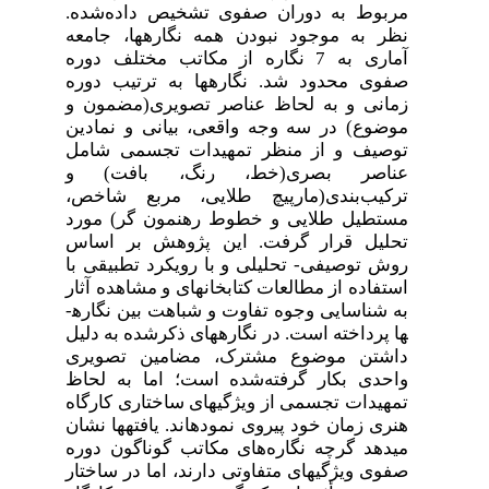
مربوط به دوران صفوی تشخیص داده‌شده.
نظر به موجود نبودن همه نگاره­ها، جامعه
آماری به 7 نگاره از مکاتب مختلف دوره
صفوی محدود شد. نگاره­ها به ترتیب دوره
زمانی و به لحاظ عناصر تصویری(مضمون و
موضوع) در سه وجه واقعی، بیانی و نمادین
توصیف و از منظر تمهیدات تجسمی شامل
عناصر بصری(خط، رنگ، بافت) و
ترکیب‌بندی(مارپیچ طلایی، مربع شاخص،
مستطیل طلایی و خطوط رهنمون گر) مورد
تحلیل قرار گرفت. این پژوهش بر اساس
روش توصیفی- تحلیلی و با رویکرد تطبیقی با
استفاده از مطالعات کتابخانه­ای و مشاهده آثار
به شناسایی وجوه تفاوت و شباهت بین نگاره­
ها پرداخته است. در نگاره­های ذکرشده به دلیل
داشتن موضوع مشترک، مضامین تصویری
واحدی بکار گرفته‌شده است؛ اما به لحاظ
تمهیدات تجسمی از ویژگی­های ساختاری کارگاه
هنری زمان خود پیروی نموده­اند.
یافته­ها نشان
می­دهد گرچه نگاره
های مکاتب گوناگون دوره
صفوی ویژگی­های متفاوتی دارند، اما در ساختار