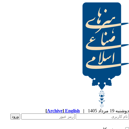
[
Archive
]
English
|