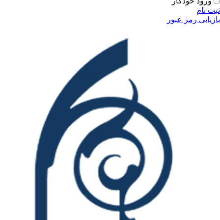
ودکار
مز عبور