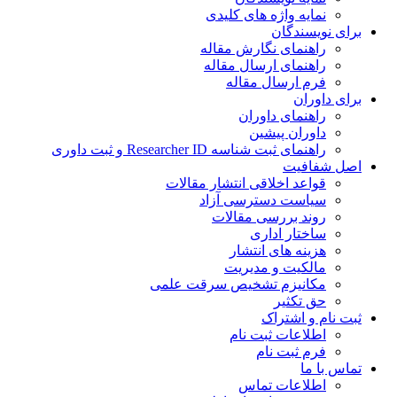
نمایه واژه های کلیدی
ی نویسندگان
راهنمای نگارش مقاله
راهنمای ارسال مقاله
فرم ارسال مقاله
ی داوران
راهنمای داوران
داوران پیشین
راهنمای ثبت شناسه Researcher ID و ثبت داوری
 شفافیت
قواعد اخلاقی انتشار مقالات
سیاست دسترسی آزاد
روند بررسی مقالات
ساختار اداری
هزینه های انتشار
مالکیت و مدیریت
ﻣﮑﺎﻧﯿﺰم ﺗﺸﺨﯿﺺ ﺳﺮﻗﺖ ﻋﻠﻤﯽ
حق تکثیر
 نام و اشتراک
اطلاعات ثبت نام
فرم ثبت نام
س با ما
اطلاعات تماس