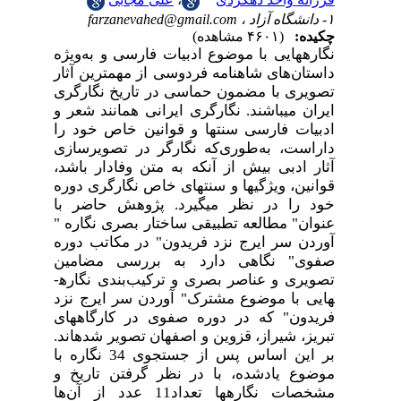
۱- دانشگاه آزاد ،
farzanevahed@gmail.com
چکیده:
(۴۶۰۱ مشاهده)
نگاره­هایی با موضوع ادبیات فارسی و به‌ویژه
داستان‌های شاهنامه فردوسی از مهم­ترین آثار
تصویری با مضمون حماسی در تاریخ نگارگری
ایران می­باشند. نگارگری ایرانی همانند شعر و
ادبیات فارسی سنت­ها و قوانین خاص خود را
داراست، به‌طوری‌که نگارگر در تصویرسازی
آثار ادبی بیش از آنکه به متن وفادار باشد،
قوانین، ویژگی­ها و سنت­های خاص نگارگری دوره
خود را در نظر می­گیرد. پژوهش حاضر با
عنوان" مطالعه تطبیقی ساختار بصری نگاره "
آوردن سر ایرج نزد فریدون" در مکاتب دوره
صفوی" نگاهی دارد به بررسی مضامین
تصویری و عناصر بصری و ترکیب‌بندی نگاره­
هایی با موضوع مشترک" آوردن سر ایرج نزد
فریدون" که در دوره صفوی در کارگاه­های
تبریز، شیراز، قزوین و اصفهان تصویر شده­اند.
بر این اساس پس از جستجوی 34 نگاره­ با
موضوع یادشده، با در نظر گرفتن تاریخ و
مشخصات نگاره­ها تعداد11 عدد از آن‌ها