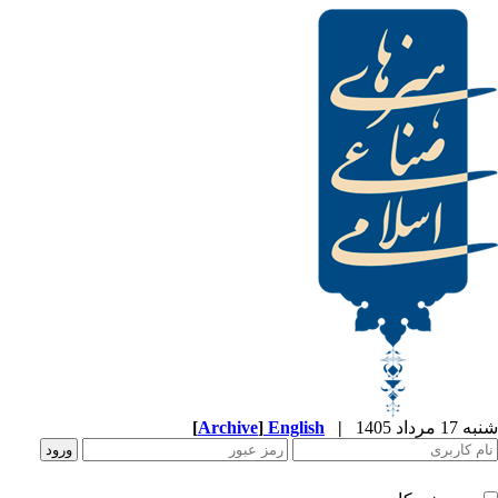
[
Archive
]
English
|