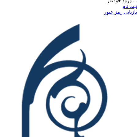
ودکار
مز عبور