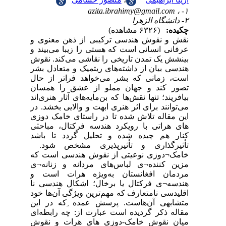
azita.ibrahimy@gmail.com
۱- ،
۲- دانشگاه الزهرا
چکیده:
(۶۳۲۶ مشاهده)
نقش و نقوش هندسی ترکیبی از ذهن معنوی و
عرفانی انسانی است که هستی را زیبا می‌بیند و
بینشش یک تمدن تاریخی را نقاشی می‌کند. نقوش
هندسی بیان از داشته‌های ریتمیک و متعادل بشر
است، زمانی که بشر می‌خواهد فراتر از حال
تصور کند و جهان مملو از عشق را همسان
بیافریند؛ تنها نقش‌ها که بن‌مایه‌های آثار هنری‌اند
می‌توانند برای اثر هنری ابهت و والایی بخشد. در
این مقاله تلاش شده تا در راستای خامک دوزی
های هراتی با رویکرد هندسه فرکتال، مباحثی
کنار هم چیده شده و تحلیل گردد تا باشد
تأثیرگذاری و تأثیرپذیری مشخص شود.
خامک¬دوزی نوعیتی از نقوش هندسی است که
مزین کننده¬ی لباس‌های مردانه و زنانه¬ی
مردمان افغانستان به‌ویژه هرات است و
هندسه¬ی فرکتال یا برخال؛ اشکال هندسی نا
اقلیدسی نامتعارف که مهم‌ترین ویژگی آن‌ها خود
متشابهی آن‌هاست. پرسش عمده ِکه در این
مقاله ذکر گردیده است عبارت از: چه رابطه‌ای
میان نقوش خامک-دوزی های هرات و نقوش