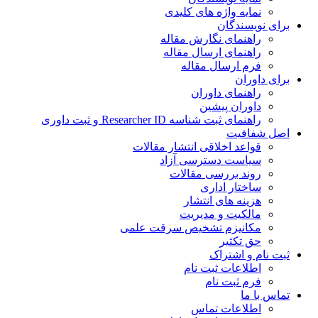
نمایه واژه های کلیدی
ی نویسندگان
راهنمای نگارش مقاله
راهنمای ارسال مقاله
فرم ارسال مقاله
ی داوران
راهنمای داوران
داوران پیشین
راهنمای ثبت شناسه Researcher ID و ثبت داوری
 شفافیت
قواعد اخلاقی انتشار مقالات
سیاست دسترسی آزاد
روند بررسی مقالات
ساختار اداری
هزینه های انتشار
مالکیت و مدیریت
ﻣﮑﺎﻧﯿﺰم ﺗﺸﺨﯿﺺ ﺳﺮﻗﺖ ﻋﻠﻤﯽ
حق تکثیر
 نام و اشتراک
اطلاعات ثبت نام
فرم ثبت نام
س با ما
اطلاعات تماس