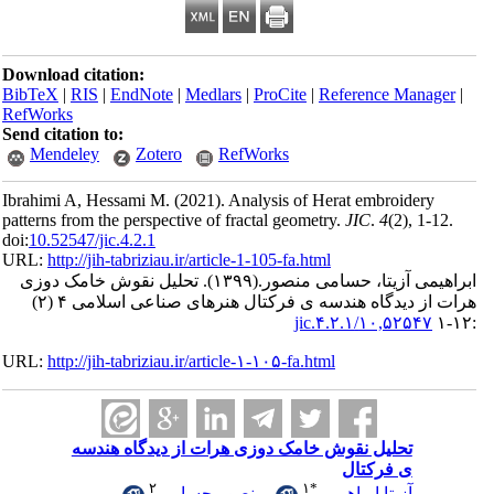
Download citation:
BibTeX
|
RIS
|
EndNote
|
Medlars
|
ProCite
|
Reference Man
RefWorks
Send citation to:
Mendeley
Zotero
RefWorks
Ibrahimi A, Hessami M.
(2021).
Analysis of Herat embroider
patterns from the perspective of fractal geometry.
JIC
.
4
(2)
, 1
doi:
10.52547/jic.4.2.1
URL:
http://jih-tabriziau.ir/article-1-105-fa.html
ی آزیتا، حسامی منصور.
(۱۳۹۹).
تحلیل نقوش خامک دوزی
هرات از دیدگاه هندسه ی فرکتال هنرهای صناعی اسلامی ۴ (۲)
۱۰,۵۲۵۴۷/jic.۴.۲.
URL:
http://jih-tabriziau.ir/article-۱-۱۰۵-fa.html
تحلیل نقوش خامک دوزی هرات از دیدگاه هندسه
ی فرکتال
۲
۱
*
آزیتا ابراهیمی
،
منصور حسامی