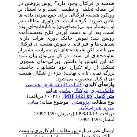
هندسه ی فرکتال وجود دارد؟ روش پژوهش در
این مقاله تحلیلی و تطبیقی است و با استناد بر
رویکرد هندسه فرکتالی برای جمع نمودن داده¬ها
تلاش صورت گرفته است. جمع‌آوری مطالب در
این نوشتار میدانی(مصاحبوی) و کتابخانه¬ای بوده
است. بعد از به دست آوردن نتایج به‌دست‌آمده
روشن شد؛ نقوش خامک دوزی هرات دارای
شباهت ها و افتراقاتی با نقوش هندسه ی فرکتال
می باشند لکن شباهت¬های آن به‌مراتب بیشتر از
تفاوت¬های آن است، در کل می‌توان بیان نمود
که این نقوش با داشتن ویژگی¬های همچون:
تشکیل از راه تکرار، خود متشابهی، خاصیت
بزرگ¬نمایی تا بی¬نهایت؛ جزء از اشکال هندسه
-ی فرکتال محسوب می شود.
واژه‌های کلیدی:
کلمات کلیدی: نقوش هندسی
،
خامک دوزی
،
فرکتال
،
لباس
،
هرات
متن کامل
[PDF 1421 kb]
(۱۰۰۳۶ دریافت)
نوع مطالعه:
پژوهشي
| موضوع مقاله:
مبانی
نظری هنر اسلامی
دریافت: 1398/10/13 | پذیرش: 1399/11/20 |
انتشار: 1399/11/20
ارسال نظر درباره این مقاله : نام کاربری یا پست
الکترونیک شما: