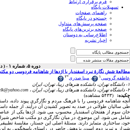
فرم برقراری ارتباط
تسهیلات پایگاه
راهنمای صفحات
جستجو در پایگاه
صفحه پرسش‌های متداول
صفحه برترین‌های پایگاه
اطلاع‌رسانی به دوستان
اخبار نشریه
دوره ۵، شماره ۱ - ( دوفصلنامه ۱۴۰۰ )
مطالعۀ شش نگارۀ نبرد اسفندیار با اژدها از شاهنامه فردوسی دو مکتب
۲
*
۱
عاطفه گروسی
،
مینا صدری
۱- دانشگاه تهران، دانشکده هنرهای زیبا، تهران، ایران
۲- دانشگاه تهران، دانشکده هنرهای زیبا، تهران، ایران ،
kelk@yahoo.com
چکیده:
(۵۴۳۳ مشاهده)
آنچه شاهنامه فردوسی را با فرهنگ مردم و نگارگری پیوند داده، داست
طی سالیان طولانی در صدد به تصویر کشیدن آن درآیند. از جمله داستان‌
خان ‌سوم از هفتخان اسفندیار محسوب می شود. اژدها یکی از عناص
شامل می شود. این موضوع، در میان نگارگری دو مکتب شاخص شیراز و 
خود، ساختاری متمایز دارند. مسئلۀ اصلی این جستار، مقایسۀ تطبیقی 
شیراز و تبریز دوم است. پژوهش حاضر در راستای پاسخگویی به ای