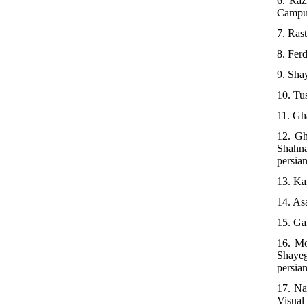
6. Raz
Campus
7. Ras
8. Fer
9. Sha
10. Tu
11. Gha
12. Gh
Shahna
persian
13. Ka
14. As
15. Ga
16. Mo
Shayeg
persian
17. Na
Visual