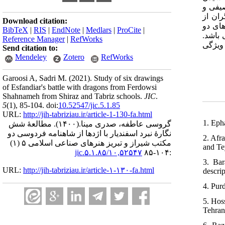
صیفی و
ان از
Download citation:
های دو
BibTeX
|
RIS
|
EndNote
|
Medlars
|
ProCite
|
 باشد.
Reference Manager
|
RefWorks
 ویژگی
Send citation to:
Mendeley
Zotero
RefWorks
Garoosi A, Sadri M.
(2021).
Study of six drawings
of Esfandiar's battle with dragons from Ferdowsi
Shahnameh from Shiraz and Tabriz schools.
JIC
.
5
(1)
, 85-104. doi:
10.52547/jic.5.1.85
URL:
http://jih-tabriziau.ir/article-1-130-fa.html
1. Eph
گروسی عاطفه، صدری مینا.
(۱۴۰۰).
مطالعۀ شش
نگارۀ نبرد اسفندیار با اژدها از شاهنامه فردوسی دو
2. Afr
مکتب شیراز و تبریز هنرهای صناعی اسلامی ۵ (۱)
and Te
۱۰,۵۲۵۴۷/jic.۵.۱.۸۵
:۱۰۴-۸۵
3. Bar
URL:
http://jih-tabriziau.ir/article-۱-۱۳۰-fa.html
descrip
4. Purd
5. Hos
Tehran