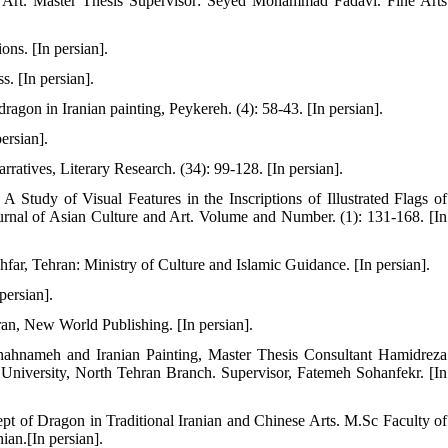
n Art. Master Thesis Supervisor: Seyed Mohammad Fadavi. Fine Arts
ns. [In persian].
. [In persian].
agon in Iranian painting, Peykereh. (4): 58-43. [In persian].
rsian].
rratives, Literary Research. (34): 99-128. [In persian].
A Study of Visual Features in the Inscriptions of Illustrated Flags of
nal of Asian Culture and Art. Volume and Number. (1): 131-168. [In
hfar, Tehran: Ministry of Culture and Islamic Guidance. [In persian].
persian].
hran, New World Publishing. [In persian].
hahnameh and Iranian Painting, Master Thesis Consultant Hamidreza
 University, North Tehran Branch. Supervisor, Fatemeh Sohanfekr. [In
t of Dragon in Traditional Iranian and Chinese Arts. M.Sc Faculty of
ian.[In persian].