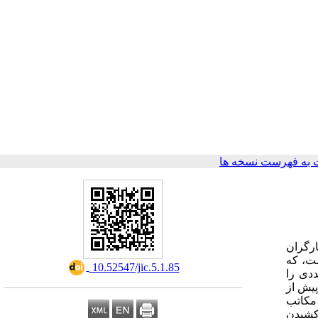
به فهرست نسخه ها
ارگران
ست، که
‎ 10.52547/jic.5.1.85
دی را
پیش از
 مکاتب
کشیدن