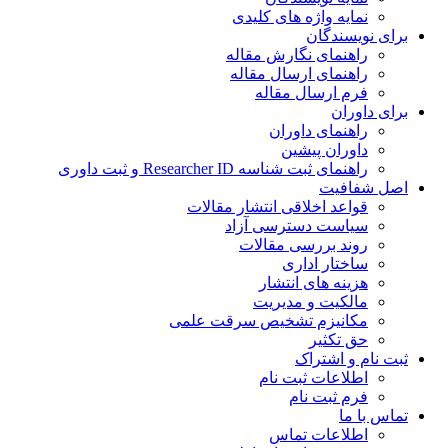
نمایه واژه های کلیدی
برای نویسندگان
راهنمای نگارش مقاله
راهنمای ارسال مقاله
فرم ارسال مقاله
برای داوران
راهنمای داوران
داوران پیشین
راهنمای ثبت شناسه Researcher ID و ثبت داوری
اصل شفافیت
قواعد اخلاقی انتشار مقالات
سیاست دسترسی آزاد
روند بررسی مقالات
ساختار اداری
هزینه های انتشار
مالکیت و مدیریت
ﻣﮑﺎﻧﯿﺰم ﺗﺸﺨﯿﺺ ﺳﺮﻗﺖ ﻋﻠﻤﯽ
حق تکثیر
ثبت نام و اشتراک
اطلاعات ثبت نام
فرم ثبت نام
تماس با ما
اطلاعات تماس