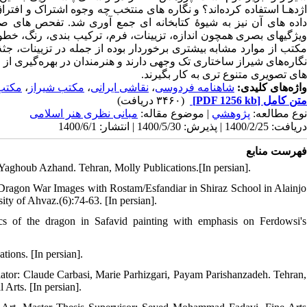
اژدهـا استفاده کرده‌اند؟ و نگاره های منتخب چه وجوه اشتراک و افت
داده های آن نیز به شیوۀ کتابخانه ای جمع آوری شد. تفحص های صو
ویژگیهای بصری همچون اندازه، تزیینات، فرم، ترکیب بندی، رنگ، خطوط
مکتب از موارد مشابه بیشتری برخوردار بوده از جمله در تزیینات، 
نگاره‌های شیراز ساختاری تک ‌وجهی دارند و هنرمندان در بهره‌گیری از ا
های تصویری متنوع تری به کار بگیرند.
واژه‌های کلیدی:
شاهنامه فردوسی
،
نقاشی ایرانی
،
مکتب شیراز
،
مکتب 
متن کامل
[PDF 1256 kb]
(۳۴۶۰ دریافت)
نوع مطالعه:
پژوهشي
| موضوع مقاله:
مبانی نظری هنر اسلامی
دریافت: 1400/2/25 | پذیرش: 1400/5/30 | انتشار: 1400/6/1
فهرست منابع
 Yaghoub Azhand. Tehran, Molly Publications.[In persian].
 Dragon War Images with Rostam/Esfandiar in Shiraz School in Alainjo
ty of Ahvaz.(6):74-63. [In persian].
cs of the dragon in Safavid painting with emphasis on Ferdowsi's
tions. [In persian].
slator: Claude Carbasi, Marie Parhizgari, Payam Parishanzadeh. Tehran,
Arts. [In persian].