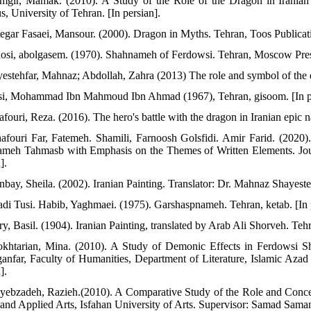
mgir, Mamak. (2010). A Study of the Role of the Dragon in Irania
, University of Tehran. [In persian].
tegar Fasaei, Mansour. (2000). Dragon in Myths. Tehran, Toos Publicatio
dosi, abolgasem. (1970). Shahnameh of Ferdowsi. Tehran, Moscow Press
yestehfar, Mahnaz; Abdollah, Zahra (2013) The role and symbol of the dr
si, Mohammad Ibn Mahmoud Ibn Ahmad (1967), Tehran, gisoom. [In pe
fouri, Reza. (2016). The hero's battle with the dragon in Iranian epic na
afouri Far, Fatemeh. Shamili, Farnoosh Golsfidi. Amir Farid. (2020). 
meh Tahmasb with Emphasis on the Themes of Written Elements. Jour
].
nbay, Sheila. (2002). Iranian Painting. Translator: Dr. Mahnaz Shayeste
adi Tusi. Habib, Yaghmaei. (1975). Garshaspnameh. Tehran, ketab. [In 
ry, Basil. (1904). Iranian Painting, translated by Arab Ali Shorveh. Te
khtarian, Mina. (2010). A Study of Demonic Effects in Ferdowsi S
anfar, Faculty of Humanities, Department of Literature, Islamic Azad
].
yebzadeh, Razieh.(2010). A Comparative Study of the Role and Concep
 and Applied Arts, Isfahan University of Arts. Supervisor: Samad Saman