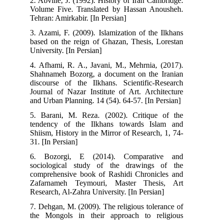
2. Abville, J. (1992). History of Iran Cambridge.
Volume Five. Translated by Hassan Anousheh.
Tehran: Amirkabir. [In Persian]
3. Azami, F. (2009). Islamization of the Ilkhans
based on the reign of Ghazan, Thesis, Lorestan
University. [In Persian]
4. Afhami, R. A., Javani, M., Mehrnia, (2017).
Shahnameh Bozorg, a document on the Iranian
discourse of the Ilkhans. Scientific-Research
Journal of Nazar Institute of Art. Architecture
and Urban Planning. 14 (54). 64-57. [In Persian]
5. Barani, M. Reza. (2002). Critique of the
tendency of the Ilkhans towards Islam and
Shiism, History in the Mirror of Research, 1, 74-
31. [In Persian]
6. Bozorgi, E (2014). Comparative and
sociological study of the drawings of the
comprehensive book of Rashidi Chronicles and
Zafarnameh Teymouri, Master Thesis, Art
Research, Al-Zahra University. [In Persian]
7. Dehgan, M. (2009). The religious tolerance of
the Mongols in their approach to religious