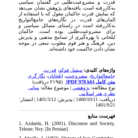
قدرت و مشروعیت‌‌طلبی در گفتمان سیاسی
به‌کاررفته است. یافته‌های پژوهش نشان می‌‌دهد
که نمایش قدرت حاکمان مغول که با استفاده از
اِلمان‌‌های قدرت در نگاره‌‌های جامع‌التواریخ
به‌کاررفته است در راستای مسائل سیاسی و
برای مشروعیت‌‌طلبی بوده است. حاکمان
ایلخانی با بهره‌‌گیری از تسامح مذهبی و پذیرش
دین، فرهنگ و هنر قوم مغلوب، سعی در موجه
نشان دادن حاکمیت خود داشته‌‌اند.
،
قدرت
،
میشل فوکو
واژه‌های کلیدی:
نگارگری
،
ایلخانان
،
مشروعیت
،
جامعالتواریخ
(۲۱۹۵ دریافت)
[PDF 978 kb]
متن کامل
نوع مطالعه:
پژوهشي
| موضوع مقاله:
مبانی
نظری هنر اسلامی
دریافت: 1400/10/11 | پذیرش: 1401/3/12 | انتشار:
1401/9/21
فهرست منابع
1. Azdanlu, H. (2001). Discourse and Society,
Tehran: Ney. [In Persian]