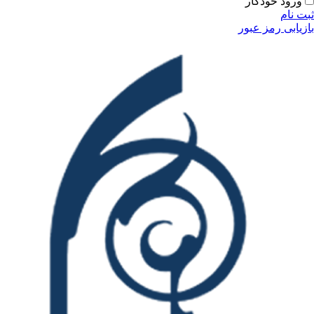
ودکار
مز عبور