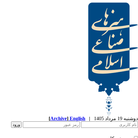
[
Archive
]
English
|