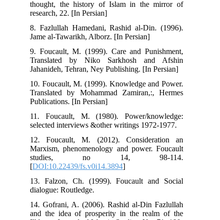
thought, the history of Islam in the mirror of
research, 22. [In Persian]
8. Fazlullah Hamedani, Rashid al-Din. (1996).
Jame al-Tawarikh, Alborz. [In Persian]
9. Foucault, M. (1999). Care and Punishment,
Translated by Niko Sarkhosh and Afshin
Jahanideh, Tehran, Ney Publishing. [In Persian]
10. Foucault, M. (1999). Knowledge and Power.
Translated by Mohammad Zamiran,:, Hermes
Publications. [In Persian]
11. Foucault, M. (1980). Power/knowledge:
selected interviews &other writings 1972-1977.
12. Foucault, M. (2012). Consideration an
Marxism, phenomenology and power. Foucault
studies, no 14, 98-114.
[
DOI:10.22439/fs.v0i14.3894
]
13. Falzon, Ch. (1999). Foucault and Social
dialogue: Routledge.
14. Gofrani, A. (2006). Rashid al-Din Fazlullah
and the idea of prosperity in the realm of the