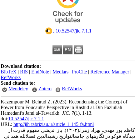
‎ 10.52547/jic.7.1.1
Download citation:
BibTeX
|
RIS
|
EndNote
|
Medlars
|
ProCite
|
Reference Man
RefWorks
Send citation to:
Mendeley
Zotero
RefWorks
Kazempour M, Behrad Z.
(2023).
Recondensing the Concept
Power from Foucault's Perspective in Rashid al-Din Fazlulla
Hamedani’s Jami al-Tawarikh.
JIC
.
7
(1)
, 1-13.
doi:
10.52547/jic.7.1.1
URL:
http://jih-tabriziau.ir/article-1-145-fa.html
باز اندیشی مفهوم قدرت از
(۱۴۰۲).
ور مهدی، بهراد زهرا
فوکو در نگارههای جامعالتواریخِ رشیدالدین فضلالله همدانی