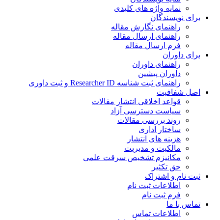
نمایه واژه های کلیدی
ی نویسندگان
راهنمای نگارش مقاله
راهنمای ارسال مقاله
فرم ارسال مقاله
ی داوران
راهنمای داوران
داوران پیشین
راهنمای ثبت شناسه Researcher ID و ثبت داوری
 شفافیت
قواعد اخلاقی انتشار مقالات
سیاست دسترسی آزاد
روند بررسی مقالات
ساختار اداری
هزینه های انتشار
مالکیت و مدیریت
ﻣﮑﺎﻧﯿﺰم ﺗﺸﺨﯿﺺ ﺳﺮﻗﺖ ﻋﻠﻤﯽ
حق تکثیر
 نام و اشتراک
اطلاعات ثبت نام
فرم ثبت نام
س با ما
اطلاعات تماس