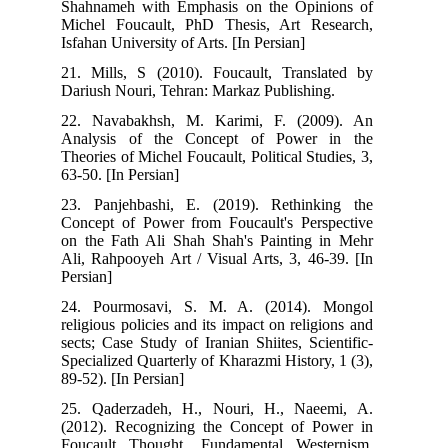
Shahnameh with Emphasis on the Opinions of
Michel Foucault, PhD Thesis, Art Research,
Isfahan University of Arts. [In Persian]
21. Mills, S (2010). Foucault, Translated by
Dariush Nouri, Tehran: Markaz Publishing.
22. Navabakhsh, M. Karimi, F. (2009). An
Analysis of the Concept of Power in the
Theories of Michel Foucault, Political Studies, 3,
63-50. [In Persian]
23. Panjehbashi, E. (2019). Rethinking the
Concept of Power from Foucault's Perspective
on the Fath Ali Shah Shah's Painting in Mehr
Ali, Rahpooyeh Art / Visual Arts, 3, 46-39. [In
Persian]
24. Pourmosavi, S. M. A. (2014). Mongol
religious policies and its impact on religions and
sects; Case Study of Iranian Shiites, Scientific-
Specialized Quarterly of Kharazmi History, 1 (3),
89-52). [In Persian]
25. Qaderzadeh, H., Nouri, H., Naeemi, A.
(2012). Recognizing the Concept of Power in
Foucault Thought, Fundamental Westernism.