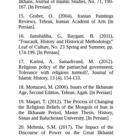
Ilkhans, Journal of Islamic Studies, No. 71, 190-
167. [In Persian]
15. Graber, O. (2004). Iranian Paintings
Reviews, Tehran, Iranian Academi of Arts [in
Persian].
16. Jamshidiha, G, Baygani. B. (2011),
"Foucault, History and Historical Methodology"
Leaf of Culture, No. 23 Spring and Summer, pp.
174-199. [In Persian]
17. Karimi, A. Samadivand, M. (2012).
Religious policy of the patriarchal government;
Tolerance with religious turmoil?, Journal of
Islamic History, 13 (4), 154-133.
18. Mortazavi, M. (2006). Issues of the Ilkhanate
Age, Second Edition, Tehran: Agah. [In Persian]
19. Maqari, T. (2012). The Process of Changing
the Religious Beliefs of the Mongols of Iran in
the Ilkhanate Period, Master Thesis, History,
Sistan and Baluchestan University. [In Persian]
20. Mehrnia, S.M. (2017). The Impact of the
Discourse of Power on the Great Ilkhanid