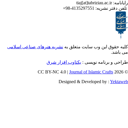
4135297551-98+
تر نشریه
ق این وب سایت متعلق به
نشریه هنرهای صناعی اسلامی
و برنامه نویسی
یکتاوب افزار شرق
Journal of Islamic Craf
Designed & Developed by :