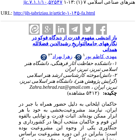
۱۰,۵۲۵۴۷/jic.۷.۱.۱
اعی اسلامی ۷ (۱) :۱۳-۱
URL:
http://jih-tabriziau.ir/article-۱-۱۴۵-fa.html
باز اندیشی مفهوم قدرت از دیدگاه فوکو در
نگارههای جامعالتواریخِ رشیدالدین فضلالله
همدانی
۲
*
۱
زهرا بهراد
،
مهدی کاظم پور
۱- دانشکده حفاظت آثار فرهنگی، دانشگاه هنر
اسلامی تبریز، تبریز، ایران
۲- دانش‌آموخته کارشناسی ارشد هنر اسلامی
(گرایش پژوهش هنر)، دانشگاه هنر اسلامی تبریز،
Zahra.behrad.raz@gmail.com
تبریز، ایران ،
چکیده:
(۵۴۱۲ مشاهده)
حاکمان ایلخانی به دلیل حضور همراه با جبر در
ایران، نیازمند مشروعیت‌‌بخشی به خود با هر
ابزار ممکن بوده‌‌اند. اثبات قدرت و توانایی بالقوه
این قوم و حاکمان منتخب آن‌ها در کشورداری و
جنگاوری یکی از وجوه این مشروعیت بوده
است؛ بنابراین در این دوره مشروعیت براساس
منشأ قدرت شکل می‌‌گیرد و «قدرت» در مرکز