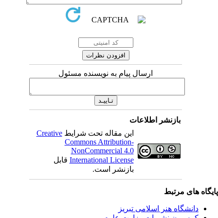
ارسال پیام به نویسنده مسئول
بازنشر اطلاعات
Creative
این مقاله تحت شرایط
Commons Attribution-
NonCommercial 4.0
قابل
International License
بازنشر است.
ی مرتبط
شگاه هنر اسلامی تبریز
یون نشریات وزارت علوم