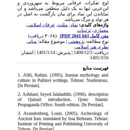
اوج تفکرات عرفانی مربوط به سهروردی و
ابن‌عربی تنها به یک دلیل منطقی می‌باشد و آن
نمایاندن این نماد برای بیان بازگشت به اصل در
هر تولد و مرگ می‌باشد.
،
عرفان اسلامی
،
مثلث
،
نماد
واژه‌های کلیدی:
تزئینات
،
معماری
(۳۰۶۸ دریافت)
[PDF 2041 kb]
متن کامل
نوع مطالعه:
پژوهشي
| موضوع مقاله:
مبانی
نظری هنر اسلامی
دریافت: 1400/12/3 | پذیرش: 1401/1/14 | انتشار:
1401/3/16
فهرست منابع
1. Afifi, Rahim. (1995). Iranian mythology and
culture in Pahlavi writings. Tehran: Nashratous.
[In Persian].
2. Ashtiani, Seyed Jalaluddin. (1996). description
of Qaisari introduction. Qom: Islamic
Propaganda Office. fourth edition. [In Persian].
3. Avandenberg, Louis. (2005). Archeology of
Ancient Iran. translated by Issa Behnam. Tehran:
Institute of Printing and Publishing University of
Tehran. [In Persian].