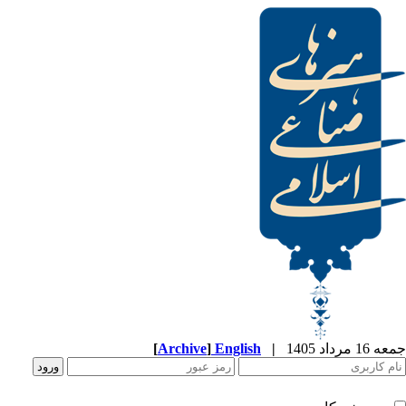
[
Archive
]
English
|