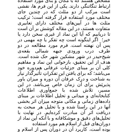
مشخص هستند که با مکان و بنای مورد استفاده
ارتباط تنگاتنگی دارند. یکی از این فرم ها، نقشی
است مرکب از دو مثلث که در چندین جای
مختلف مورد استفاده قرار گرفته است؛ ترکیب
مثلث ها در آیین‌های مختلف دارای تعابیری
متفاوت هستند، در این مقاله کوشش بر آن است
تا دریابیم که آیا این نماد از غیری سخن دارد یا
خیر؛ اگر اینگونه است چه تفکر یا چه مهمی در
پس آن نهفته است. فرم مورد مطالعه در دو
طرف درب ورودی جبهه شمالی بقعه‌ی
شیخ‌حیدر در شهر مشکین شهر حک شده است.
هدف از این تحقیق، بازخوانی این نماد و مفاهیم
کلی آن بر مبنای جزئیات عرفانی هم‌دوره خود
می‌باشد؛ که برای یافتن این تفکراتِ تأثیرگذار نیاز
به شناخت و درک عرفان آن دوره و میزان باور
پذیریَش برای آن زمان خاص می‌باشد. در این
مسیر، تلاش شده با جمع‌آوری اطلاعات
کتابخانه‌ای و میدانی و تحلیل اطلاعات بر مبنای
داده‌های زمانی و مکانی متوجه میزان اثر بخشی
آنها در این راستا شده و با تحلیل هر مبحث به
دریافت اثر آن مبادرت کرده‌ایم. در نهایت با
تحلیل‌های دقیق و موشکافانه و با آنکه این نماد از
دوران‌های قبل از اسلام هم مورد استفاده
بوده است، کاربرد آن در دوران پس از اسلام و