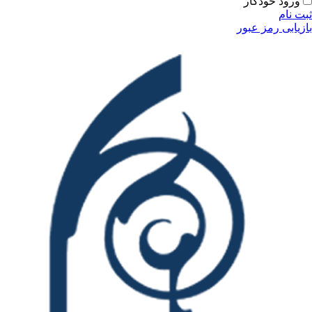
ودکار
مز عبور