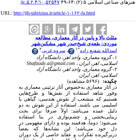
۱۰,۵۲۵۴۷/jic.۵.۲.۴
اعی اسلامی ۵ (۲) :۶۴-۴۹
URL:
http://jih-tabriziau.ir/article-۱-۱۶۲-fa.html
مثلث بالا و پایین در آثار معماری، مطالعه
موردی: بقعه‌ی شیخ‌حیدر شهر مشکین‌شهر
۲
۱
*
سروه غربی
،
اسدالله شفیع زاده
۱- گروه معماری، واحد اهر، دانشگاه آزاد
Shafizade.a@gmail.com
اسلامی، اهر، ایران ،
۲- گروه معماری، واحد اهر، دانشگاه آزاد
اسلامی، اهر، ایران
چکیده:
(۵۶۹۶ مشاهده)
در آثار معماری به‌خصوص آثار تزئینی معماری به
وفور شاهد استفاده از نقش‌ها و طرح‌هایی
هستیم که منشعب از نقوش هندسی، گیاهی یا
اسلیمی می باشند. استفاده از این نقوش به دو
دلیل عمده می‌باشد: اولاً صرفاً برای بحث
زیبایی‌بخشی و چشم‌نوازی در بنا استفاده
می‌شود؛ دوماً، هدفمند بوده و دارای مفهومی در
دل خود می‌باشد؛ این نشانه‌ها که بعضاً
دربر‌گیرنده تفکرات و عقاید خاصی از یک دوران