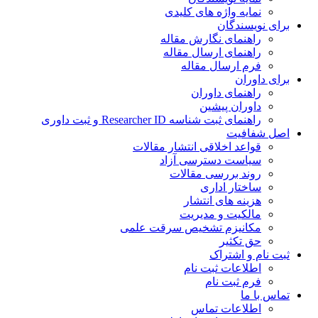
نمایه واژه های کلیدی
ی نویسندگان
راهنمای نگارش مقاله
راهنمای ارسال مقاله
فرم ارسال مقاله
ی داوران
راهنمای داوران
داوران پیشین
راهنمای ثبت شناسه Researcher ID و ثبت داوری
 شفافیت
قواعد اخلاقی انتشار مقالات
سیاست دسترسی آزاد
روند بررسی مقالات
ساختار اداری
هزینه های انتشار
مالکیت و مدیریت
ﻣﮑﺎﻧﯿﺰم ﺗﺸﺨﯿﺺ ﺳﺮﻗﺖ ﻋﻠﻤﯽ
حق تکثیر
 نام و اشتراک
اطلاعات ثبت نام
فرم ثبت نام
س با ما
اطلاعات تماس