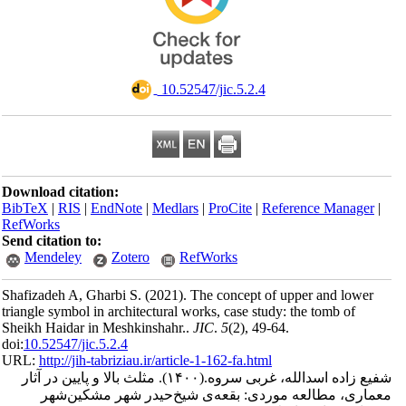
‎ 10.52547/jic.5.2.4
Download citation:
BibTeX
|
RIS
|
EndNote
|
Medlars
|
ProCite
|
Reference Man
RefWorks
Send citation to:
Mendeley
Zotero
RefWorks
Shafizadeh A, Gharbi S.
(2021).
The concept of upper and l
triangle symbol in architectural works, case study: the tomb o
Sheikh Haidar in Meshkinshahr..
JIC
.
5
(2)
, 49-64.
doi:
10.52547/jic.5.2.4
URL:
http://jih-tabriziau.ir/article-1-162-fa.html
مثلث بالا و پایین در آثار
(۱۴۰۰).
اده اسدالله، غربی سروه
، مطالعه موردی: بقعه‌ی شیخ‌حیدر شهر مشکین‌شهر