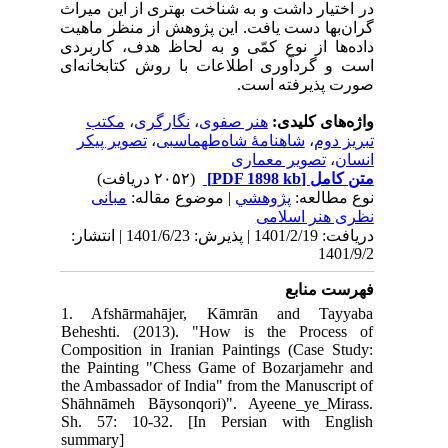
در اختیار داشت و به شناخت بهتری از این میراث
گران‌بها دست یافت. این پژوهش از منظر ماهیت
داده‌ها از نوع کمّی و به لحاظ هدف، کاربردی
است و گردآوری اطلاعات با روش کتابخانه‌ای
صورت پذیرفته است.
مکتب
،
نگارگری‌
،
هنر صفوی‌
واژه‌های کلیدی:
تصویر پیکر
،
شاهنامۀ شاه‌طهماسبی‌
،
تبریز دوم‌
تصویر معماری
،
انسان
(۲۰۵۲ دریافت)
[PDF 1898 kb]
متن کامل
نوع مطالعه:
پژوهشي
| موضوع مقاله:
مبانی
نظری هنر اسلامی
دریافت: 1401/2/19 | پذیرش: 1401/6/23 | انتشار:
1401/9/2
فهرست منابع
1. Afshārmahājer, Kāmrān and Tayyaba
Beheshti. (2013). "How is the Process of
Composition in Iranian Paintings (Case Study:
the Painting "Chess Game of Bozarjamehr and
the Ambassador of India" from the Manuscript of
Shāhnāmeh Bāysonqori)". Ayeene_ye_Mirass.
Sh. 57: 10-32. [In Persian with English
summary]