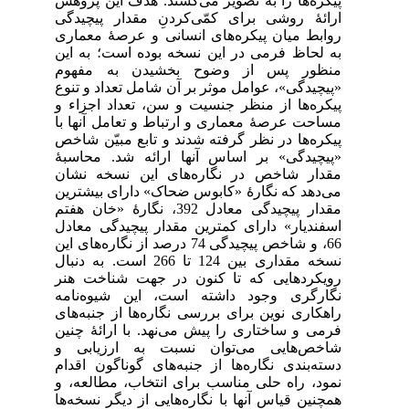
پیکره‌ها را به تصویر می‌کشند. هدف این پژوهش
ارائۀ روشی برای کمّی‌کردنِ مقدار پیچیدگی
روابط میان پیکره‌های انسانی و عرصۀ معماری
به لحاظ فرمی در این نسخه بوده است؛ به این
منظور پس از وضوح بخشیدن به مفهوم
«پیچیدگی»، عوامل موثر بر آن شامل تعداد و تنوع
پیکره‌ها از منظر جنسیت و سن، تعداد اجزاء و
مساحت عرصۀ معماری و ارتباط و تعامل آنها با
پیکره‌ها در نظر گرفته شدند و تابع مبیّن شاخص
«پیچیدگی» بر اساس آنها ارائه شد. محاسبۀ
مقدار شاخص در نگاره‌های این نسخه نشان
می‌دهد که نگارۀ «کابوس ضحاک» دارای بیشترین
مقدار پیچیدگی معادل 392، نگارۀ «خان هفتم
اسفندیار» دارای کمترین مقدار پیچیدگی معادل
66، و شاخص پیچیدگی 74 درصد از نگاره‌های این
نسخه مقداری بین 124 تا 266 است. به دنبال
رویکردهایی که تا کنون در جهت شناخت هنر
نگارگری وجود داشته است، این شیوه‌نامه
راهکاری نوین برای بررسی نگاره‌ها از جنبه‌های
فرمی و ساختاری را پیش می‌نهد. با ارائۀ چنین
شاخص‌هایی می‌توان نسبت به ارزیابی و
دسته‌بندی نگاره‌ها از جنبه‌های گوناگون اقدام
نمود، راه حلی مناسب برای انتخاب، مطالعه، و
همچنین قیاس آنها با نگاره‌هایی از دیگر نسخه‌ها