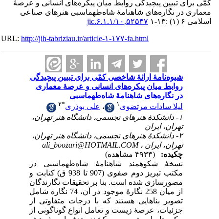
ای تبیین پیچیدگی روابط میان پیکره‌های انسانی و عرصۀ
 در نگاره‌های شاهنامۀ شاه‌طهماسبی هنرهای صناعی
۱۰,۵۲۵۴۷/jic.۶.۱.۱
۱-۱
URL:
http://jih-tabriziau.ir/article-۱-۱۷۷-fa.html
شیوه‌نامۀ ارائۀ شاخصی کمّی برای تبیین پیچیدگی
روابط میان پیکره‌های انسانی و عرصۀ معماری
در نگاره‌های شاهنامۀ شاه‌طهماسبی
۲
*
۱
علی بوذری
،
لیلا سادات مرتضوی
۱- دانشکدۀ هنرهای تجسمی، دانشگاه هنر تهران،
تهران، ایران
۲- دانشکدۀ هنرهای تجسمی، دانشگاه هنر تهران،
ali_boozari@HOTMAIL.COM
تهران، ایران ،
چکیده:
(۴۹۳۳ مشاهده)
نسخۀ شکوهمند شاهنامۀ شاه‌طهماسبی در
مکتب تبریز دوم صفوی (907 تا 938 ق) کتابت و
مصورسازی شده‌ است. بنا بر تحقیقات نگارندگان
از میان 258 نگارۀ موجود در آن، 74 نگاره شامل
تصویر بناهایی هستند که با درجات متفاوتی از
جزئیات، عرصۀ زیست و تعامل انواع گوناگونی از