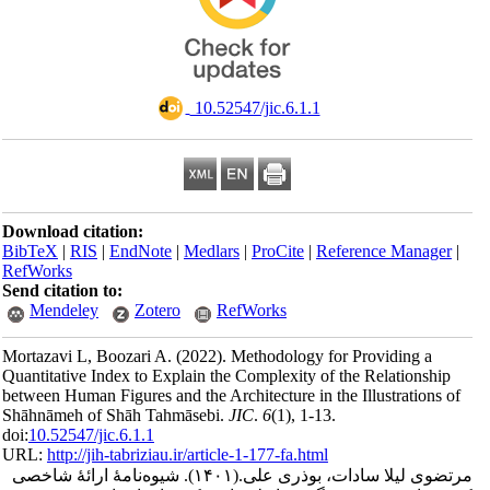
‎ 10.52547/jic.6.1.1
Download citation:
BibTeX
|
RIS
|
EndNote
|
Medlars
|
ProCite
|
Reference Man
RefWorks
Send citation to:
Mendeley
Zotero
RefWorks
Mortazavi L, Boozari A.
(2022).
Methodology for Providing 
Quantitative Index to Explain the Complexity of the Relation
between Human Figures and the Architecture in the Illustrati
Shāhnāmeh of Shāh Tahmāsebi.
JIC
.
6
(1)
, 1-13.
doi:
10.52547/jic.6.1.1
URL:
http://jih-tabriziau.ir/article-1-177-fa.html
شیوه‌نامۀ ارائۀ شاخصی
(۱۴۰۱).
ی لیلا سادات، بوذری علی