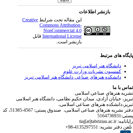
بازنشر اطلاعات
Creative
این مقاله تحت شرایط
Commons Attribution-
NonCommercial 4.0
قابل
International License
بازنشر است.
ی مرتبط
شگاه هنر اسلامی تبریز
یون نشریات وزارت علوم
شکده هنرهای صناعی دانشگاه هنر اسلامی تبریز
ا
رهای صناعی اسلامی
ابان آزادی، میدان حکیم نظامی، دانشگاه هنر اسلامی
انشکده هنرهای صناعی اسلامی
دفتر نشریه هنرهای صناعی اسلامی، صندوق پستی: 4567-51385، کد
4135297551-98+
تر نشریه