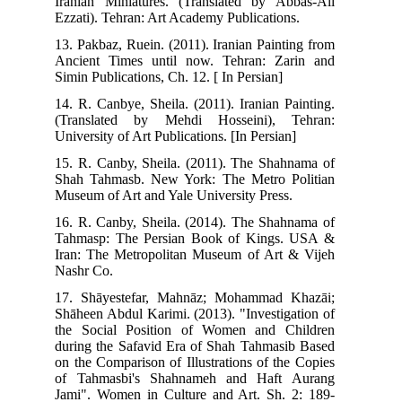
Iranian Miniatures. (Translated by Abbas-Ali
Ezzati). Tehran: Art Academy Publications.
13. Pakbaz, Ruein. (2011). Iranian Painting from
Ancient Times until now. Tehran: Zarin and
Simin Publications, Ch. 12. [ In Persian]
14. R. Canbye, Sheila. (2011). Iranian Painting.
(Translated by Mehdi Hosseini), Tehran:
University of Art Publications. [In Persian]
15. R. Canby, Sheila. (2011). The Shahnama of
Shah Tahmasb. New York: The Metro Politian
Museum of Art and Yale University Press.
16. R. Canby, Sheila. (2014). The Shahnama of
Tahmasp: The Persian Book of Kings. USA &
Iran: The Metropolitan Museum of Art & Vijeh
Nashr Co.
17. Shāyestefar, Mahnāz; Mohammad Khazāi;
Shāheen Abdul Karimi. (2013). "Investigation of
the Social Position of Women and Children
during the Safavid Era of Shah Tahmasib Based
on the Comparison of Illustrations of the Copies
of Tahmasbi's Shahnameh and Haft Aurang
Jami". Women in Culture and Art. Sh. 2: 189-