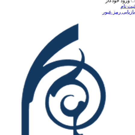
ودکار
مز عبور