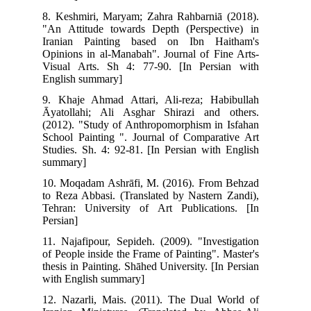
8. Keshmiri, Maryam; Zahra Rahbarniā (2018).
"An Attitude towards Depth (Perspective) in
Iranian Painting based on Ibn Haitham's
Opinions in al-Manabah". Journal of Fine Arts-
Visual Arts. Sh 4: 77-90. [In Persian with
English summary]
9. Khaje Ahmad Attari, Ali-reza; Habibullah
Āyatollahi; Ali Asghar Shirazi and others.
(2012). "Study of Anthropomorphism in Isfahan
School Painting ". Journal of Comparative Art
Studies. Sh. 4: 92-81. [In Persian with English
summary]
10. Moqadam Ashrāfi, M. (2016). From Behzad
to Reza Abbasi. (Translated by Nastern Zandi),
Tehran: University of Art Publications. [In
Persian]
11. Najafipour, Sepideh. (2009). "Investigation
of People inside the Frame of Painting". Master's
thesis in Painting. Shāhed University. [In Persian
with English summary]
12. Nazarli, Mais. (2011). The Dual World of