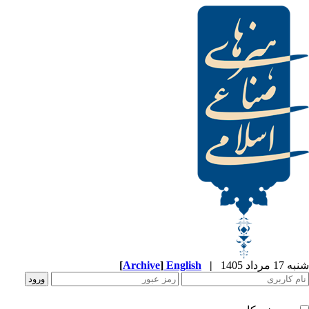
[
Archive
]
English
|