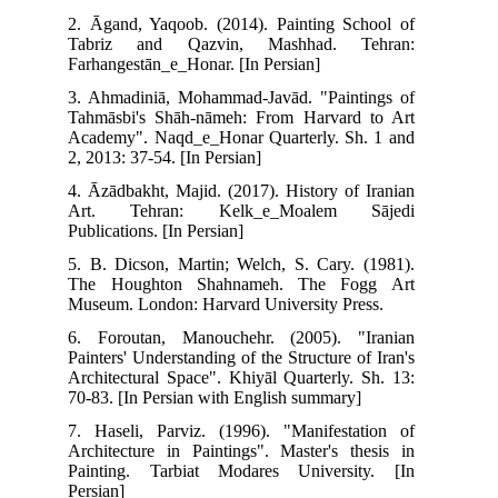
2. Āgand, Yaqoob. (2014). Painting School of
Tabriz and Qazvin, Mashhad. Tehran:
Farhangestān_e_Honar. [In Persian]
3. Ahmadiniā, Mohammad-Javād. "Paintings of
Tahmāsbi's Shāh-nāmeh: From Harvard to Art
Academy". Naqd_e_Honar Quarterly. Sh. 1 and
2, 2013: 37-54. [In Persian]
4. Āzādbakht, Majid. (2017). History of Iranian
Art. Tehran: Kelk_e_Moalem Sājedi
Publications. [In Persian]
5. B. Dicson, Martin; Welch, S. Cary. (1981).
The Houghton Shahnameh. The Fogg Art
Museum. London: Harvard University Press.
6. Foroutan, Manouchehr. (2005). "Iranian
Painters' Understanding of the Structure of Iran's
Architectural Space". Khiyāl Quarterly. Sh. 13:
70-83. [In Persian with English summary]
7. Haseli, Parviz. (1996). "Manifestation of
Architecture in Paintings". Master's thesis in
Painting. Tarbiat Modares University. [In
Persian]