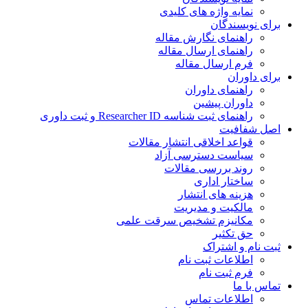
نمایه واژه های کلیدی
ی نویسندگان
راهنمای نگارش مقاله
راهنمای ارسال مقاله
فرم ارسال مقاله
ی داوران
راهنمای داوران
داوران پیشین
راهنمای ثبت شناسه Researcher ID و ثبت داوری
 شفافیت
قواعد اخلاقی انتشار مقالات
سیاست دسترسی آزاد
روند بررسی مقالات
ساختار اداری
هزینه های انتشار
مالکیت و مدیریت
ﻣﮑﺎﻧﯿﺰم ﺗﺸﺨﯿﺺ ﺳﺮﻗﺖ ﻋﻠﻤﯽ
حق تکثیر
 نام و اشتراک
اطلاعات ثبت نام
فرم ثبت نام
س با ما
اطلاعات تماس