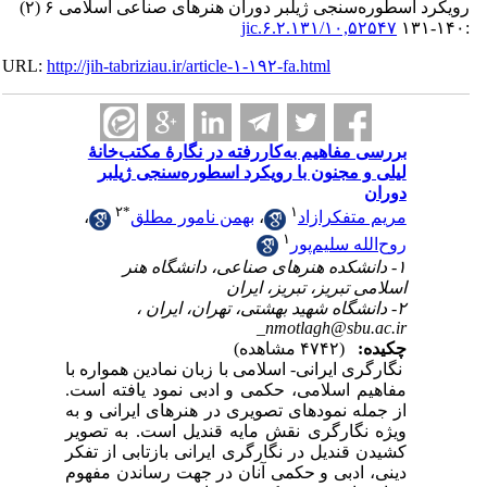
رویکرد اسطوره‌سنجی ژیلبر دوران هنرهای صناعی اسلامی ۶ (۲)
۱۰,۵۲۵۴۷/jic.۶.۲.۱۳۱
URL:
http://jih-tabriziau.ir/article-۱-۱۹۲-fa.html
بررسی مفاهیم به‌کاررفته در نگارۀ مکتب‌خانۀ
لیلی و مجنون با رویکرد اسطوره‌سنجی ژیلبر
دوران
۲
*
۱
مریم متفکرازاد
،
بهمن نامور مطلق
،
۱
روح‌الله سلیم‌پور
۱- دانشکده هنرهای صناعی، دانشگاه هنر
اسلامی تبریز، تبریز، ایران
۲- دانشگاه شهید بهشتی، تهران، ایران ،
_nmotlagh@sbu.ac.ir
چکیده:
(۴۷۴۲ مشاهده)
نگارگری ایرانی- اسلامی با زبان نمادین همواره با
مفاهیم اسلامی، حکمی و ادبی نمود یافته است.
از جمله نمودهای تصویری در هنرهای ایرانی و به
ویژه نگارگری نقش مایه قندیل است. به تصویر
کشیدن قندیل در نگارگری ایرانی بازتابی از تفکر
دینی، ادبی و حکمی آنان در جهت رساندن مفهوم