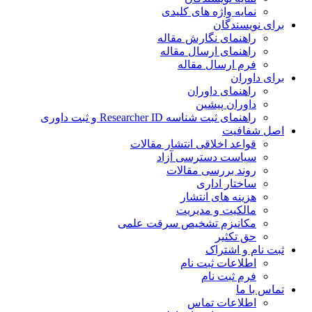
نمایه واژه های کلیدی
ی نویسندگان
راهنمای نگارش مقاله
راهنمای ارسال مقاله
فرم ارسال مقاله
ی داوران
راهنمای داوران
داوران پیشین
راهنمای ثبت شناسه Researcher ID و ثبت داوری
 شفافیت
قواعد اخلاقی انتشار مقالات
سیاست دسترسی آزاد
روند بررسی مقالات
ساختار اداری
هزینه های انتشار
مالکیت و مدیریت
ﻣﮑﺎﻧﯿﺰم ﺗﺸﺨﯿﺺ ﺳﺮﻗﺖ ﻋﻠﻤﯽ
حق تکثیر
 نام و اشتراک
اطلاعات ثبت نام
فرم ثبت نام
س با ما
اطلاعات تماس