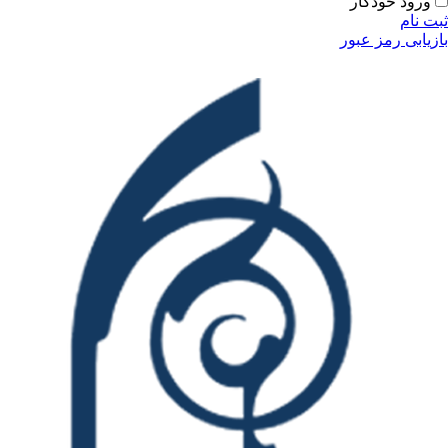
ودکار
مز عبور