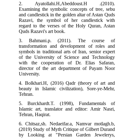
2. Ayatollahi.H,Abeddoust.H .(2010).
Examining the symbolic concepts of tree, sebu
and candlestick in the golden altar of Astan Quds
Razavi, the symbol of her candlestick with
regard to the verses of the Holy Quran, Astan
Quds Razavi's art book.
3. Bahmani.p. (2011). The course of
transformation and development of roles and
symbols in traditional arts of Iran, senior expert
of the University of Science and Technology
with the cooperation of Dr. Elias Safaran,
director of the art department of Payam Noor
University.
4. Bolkhari.H, (2016) Qadr (theory of art and
beauty in Islamic civilization), Sore-ye-Mehr,
Tehran.
5. Burckhardt.T. (1998), Fundamentals of
Islamic art, translator and editor: Amir Nasri,
Tehran, Haqirat.
6. Chitsaz,sh. Nedaeifar.a, Namvar motlagh.b,
(2019) Study of Myth Critique of Gilbert Durand
by Looking at "Persian Garden Jewelerys,