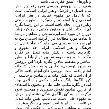
و باورهای عمیق فکری می باشد.
هدف از این پژوهش بررسی مفهوم نمادین نقش
مایه قندیل در فرهنگ و هنر ایرانی- اسلامی است
که با تامل در مفهوم نمادها در هنر ایرانی-
اسلامی و با استفاده از رویکرد اسطوره سنجی
ژیلبر دوران انجام یافته است. در این راستا نگاره
ای از کتاب لیلی و مجنون مکتبی با رویکرد ژیلبر
دوران در مورد اسطوره سنجی و مفاهیم مرتبط
با نمادها مورد مطالعه قرار گرفته است. پاسخ به
این سوالات ضروری می نماید که نماد قندیل در
فرهنگ و هنر اسلامی- ایرانی چه مفهوم و
کاربردی داشته ؟ نقش مایه قندیل در نگاره
مکتب خانه چه مفهوم نمادین در ارتباط با سایر
عناصر و مفاهیم نمادین نگاره دارد؟ این پژوهش
به شیوه توصیفی- تحلیلی و به روش کتابخانه
انجام یافته است. بررسی های انجام یافته حاکی
از آن است که نقش مایه های نمادین برخاسته از
کهن الگوها بیانگر مضامین حکمی و اسلامی بوده
اند. در نگاره مکتب خانه لیلی و مجنون با استفاده
از کاربرد نمادین نقوش تصویری و همچنین نحوه
ترکیب آنها به کهن الگوی شکل دهنده این نقوش
به مفهوم غایی دست می یابیم. نقش مایه قندیل
در تناسب با سایر عناصر تصویری بیانگر پیوند بین
تصویر و مفاهیم دینی، ادبی و حکمی آن است.