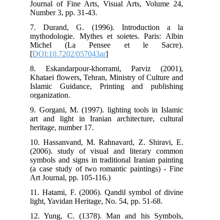
Journal of Fine Arts, Visual Arts, Volume 24,
Number 3, pp. 31-43.
7. Durand, G. (1996). Introduction a la
mythodologie. Mythes et soietes. Paris: Albin
Michel (La Pensee et le Sacre).
[
DOI:10.7202/057043ar
]
8. Eskandarpour-khorrami, Parviz (2001),
Khataei flowers, Tehran, Ministry of Culture and
Islamic Guidance, Printing and publishing
organization.
9. Gorgani, M. (1997). lighting tools in Islamic
art and light in Iranian architecture, cultural
heritage, number 17.
10. Hassanvand, M. Rahnavard, Z. Shiravi, E.
(2006). study of visual and literary common
symbols and signs in traditional Iranian painting
(a case study of two romantic paintings) - Fine
Art Journal, pp. 105-116.)
11. Hatami, F. (2006). Qandil symbol of divine
light, Yavidan Heritage, No. 54, pp. 51-68.
12. Yung, C. (1378). Man and his Symbols,