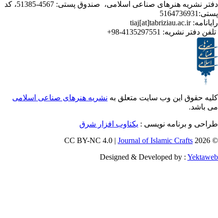
دفتر نشریه هنرهای صناعی اسلامی، صندوق پستی: 4567-51385، کد
ر نشریه:
4135297551-98+
ق این وب سایت متعلق به
نشریه هنرهای صناعی اسلامی
برنامه نویسی :
یکتاوب افزار شرق
Journal of Islamic Craf
Designed & Developed by :