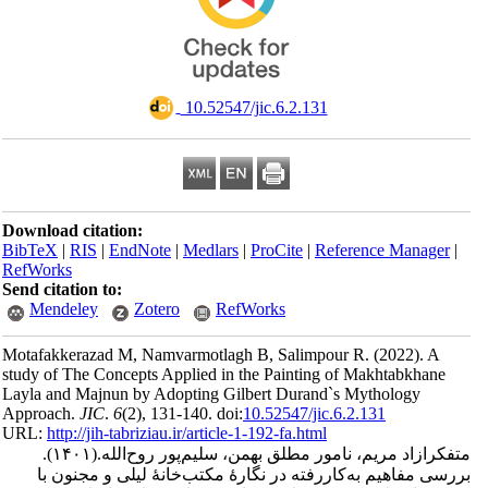
‎ 10.52547/jic.6.2.131
Download citation:
BibTeX
|
RIS
|
EndNote
|
Medlars
|
ProCite
|
Reference Man
RefWorks
Send citation to:
Mendeley
Zotero
RefWorks
Motafakkerazad M, Namvarmotlagh B, Salimpour R.
(2022).
study of The Concepts Applied in the Painting of Makhtabkh
Layla and Majnun by Adopting Gilbert Durand`s Mythology
Approach.
JIC
.
6
(2)
, 131-140. doi:
10.52547/jic.6.2.131
URL:
http://jih-tabriziau.ir/article-1-192-fa.html
اد مریم، نامور مطلق بهمن، سلیم‌پور روح‌الله.
(۱۴۰۱).
فاهیم به‌کاررفته در نگارۀ مکتب‌خانۀ لیلی و مجنون با