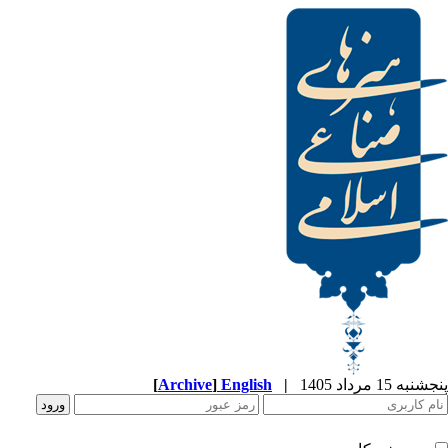
[
Archive
]
English
|