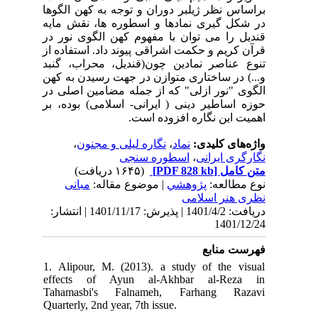
براساس نظر ژیلبر دوران و توجه به کهن الگوها
در شکل گیری نمادها و اسطوره ها، نقش مایه
قندیل را می توان با مفهوم کهن الگوی نور در
قرآن کریم و حکمت اشراقی پیوند داد. استفاده از
تنوع عناصر نمادین چون(قندیل، محراب، گنبد
و...) در ساختاری متوازن در جهت رسیدن به کهن
الگوی "نور ازلی" که از جمله مضامین اصلی در
حوزه اساطیر دینی ( ایرانی- اسلامی) بوده، بر
اهمیت این نگاره افزوده است.
واژه‌های کلیدی:
نماد
،
نگاره لیلی و مجنون
،
نگارگری ایرانی
،
اسطوره سنجی
متن کامل
[PDF 828 kb]
(۱۶۴۵ دریافت)
نوع مطالعه:
پژوهشي
| موضوع مقاله:
مبانی
نظری هنر اسلامی
دریافت: 1401/4/2 | پذیرش: 1401/11/17 | انتشار:
1401/12/24
فهرست منابع
1. Alipour, M. (2013). a study of the visual
effects of Ayun al-Akhbar al-Reza in
Tahamasbi's Falnameh, Farhang Razavi
Quarterly, 2nd year, 7th issue.