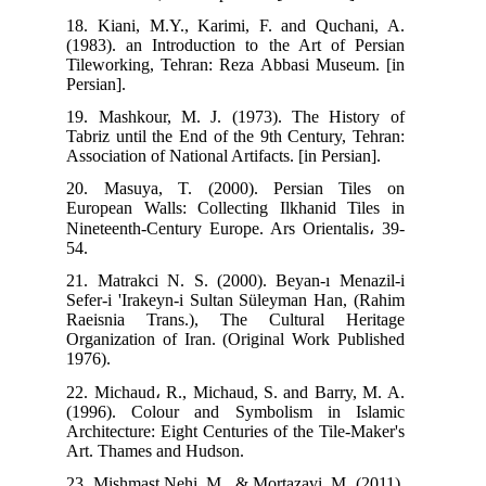
18. Kiani, M.Y., Karimi, F. and Quchani, A.
(1983). an Introduction to the Art of Persian
Tileworking, Tehran: Reza Abbasi Museum. [in
Persian].
19. Mashkour, M. J. (1973). The History of
Tabriz until the End of the 9th Century, Tehran:
Association of National Artifacts. [in Persian].
20. Masuya, T. (2000). Persian Tiles on
European Walls: Collecting Ilkhanid Tiles in
Nineteenth-Century Europe. Ars Orientalis، 39-
21. Matrakci N. S. (2000). Beyan-ı Menazil-i
Sefer-i 'Irakeyn-i Sultan Süleyman Han, (Rahim
Raeisnia Trans.), The Cultural Heritage
Organization of Iran. (Original Work Published
1976).
22. Michaud، R., Michaud, S. and Barry, M. A.
(1996). Colour and Symbolism in Islamic
Architecture: Eight Centuries of the Tile-Maker's
Art. Thames and Hudson.
23. Mishmast Nehi, M., & Mortazavi, M. (2011).