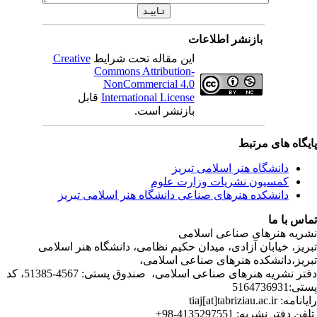
بازنشر اطلاعات
Creative
این مقاله تحت شرایط
Commons Attribution-
NonCommercial 4.0
قابل
International License
بازنشر است.
ی مرتبط
شگاه هنر اسلامی تبریز
یون نشریات وزارت علوم
شکده هنرهای صناعی دانشگاه هنر اسلامی تبریز
ا
رهای صناعی اسلامی
ابان آزادی، میدان حکیم نظامی، دانشگاه هنر اسلامی
انشکده هنرهای صناعی اسلامی
دفتر نشریه هنرهای صناعی اسلامی، صندوق پستی: 4567-51385، کد
4135297551-98+
تر نشریه