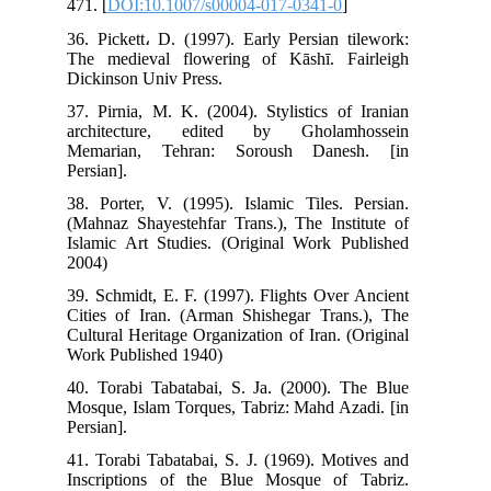
471. [
DOI:10.1007/s00004-017-0341-0
]
36. Pickett، D. (1997). Early Persian tilework:
The medieval flowering of Kāshī. Fairleigh
37. Pirnia, M. K. (2004). Stylistics of Iranian
architecture, edited by Gholamhossein
Memarian, Tehran: Soroush Danesh. [in
Persian].
38. Porter, V. (1995). Islamic Tiles. Persian.
(Mahnaz Shayestehfar Trans.), The Institute of
Islamic Art Studies. (Original Work Published
2004)
39. Schmidt, E. F. (1997). Flights Over Ancient
Cities of Iran. (Arman Shishegar Trans.), The
Cultural Heritage Organization of Iran. (Original
Work Published 1940)
40. Torabi Tabatabai, S. Ja. (2000). The Blue
Mosque, Islam Torques, Tabriz: Mahd Azadi. [in
Persian].
41. Torabi Tabatabai, S. J. (1969). Motives and
Inscriptions of the Blue Mosque of Tabriz.