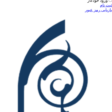
ودکار
مز عبور