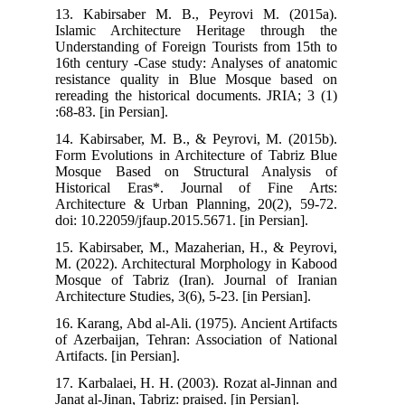
13. Kabirsaber M. B., Peyrovi M. (2015a).
Islamic Architecture Heritage through the
Understanding of Foreign Tourists from 15th to
16th century -Case study: Analyses of anatomic
resistance quality in Blue Mosque based on
rereading the historical documents. JRIA; 3 (1)
:68-83. [in Persian].
14. Kabirsaber, M. B., & Peyrovi, M. (2015b).
Form Evolutions in Architecture of Tabriz Blue
Mosque Based on Structural Analysis of
Historical Eras*. Journal of Fine Arts:
Architecture & Urban Planning, 20(2), 59-72.
doi: 10.22059/jfaup.2015.5671. [in Persian].
15. Kabirsaber, M., Mazaherian, H., & Peyrovi,
M. (2022). Architectural Morphology in Kabood
Mosque of Tabriz (Iran). Journal of Iranian
Architecture Studies, 3(6), 5-23. [in Persian].
16. Karang, Abd al-Ali. (1975). Ancient Artifacts
of Azerbaijan, Tehran: Association of National
Artifacts. [in Persian].
17. Karbalaei, H. H. (2003). Rozat al-Jinnan and
Janat al-Jinan, Tabriz: praised. [in Persian].