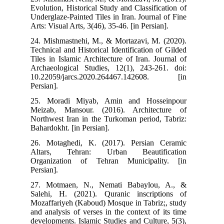
Evolution, Historical Study and Classification of
Underglaze-Painted Tiles in Iran. Journal of Fine
Arts: Visual Arts, 3(46), 35-46. [in Persian].
24. Mishmastnehi, M., & Mortazavi, M. (2020).
Technical and Historical Identification of Gilded
Tiles in Islamic Architecture of Iran. Journal of
Archaeological Studies, 12(1), 243-261. doi:
10.22059/jarcs.2020.264467.142608. [in
Persian].
25. Moradi Miyab, Amin and Hosseinpour
Meizab, Mansour. (2016). Architecture of
Northwest Iran in the Turkoman period, Tabriz:
Bahardokht. [in Persian].
26. Motaghedi, K. (2017). Persian Ceramic
Altars, Tehran: Urban Beautification
Organization of Tehran Municipality. [in
Persian].
27. Motmaen, N., Nemati Babaylou, A., &
Salehi, H. (2021). Quranic inscriptions of
Mozaffariyeh (Kaboud) Mosque in Tabriz;, study
and analysis of verses in the context of its time
developments. Islamic Studies and Culture, 5(3),