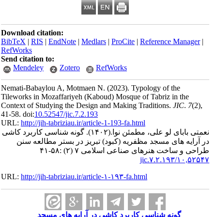
Download citation:
BibTeX
|
RIS
|
EndNote
|
Medlars
|
ProCite
|
Reference Man
RefWorks
Send citation to:
Mendeley
Zotero
RefWorks
Nemati-Babaylou A, Motmaen N.
(2023).
Typology of the
Tileworks in Mozaffariyeh (Kaboud) Mosque of Tabriz in th
Context of Studying the Design and Making Traditions.
JIC
.
41-58. doi:
10.52547/jic.7.2.193
URL:
http://jih-tabriziau.ir/article-1-193-fa.html
گونه شناسی کاربرد کاشی
(۱۴۰۲).
بابای لو علی، مطمئن نوا
ه های مسجد مظفریه (کبود) تبریز در بستر مطالعه سنن
ساخت هنرهای صناعی اسلامی ۷ (۲) :۵۸-۴۱
۱۰,۵۲۵۴
URL:
http://jih-tabriziau.ir/article-۱-۱۹۳-fa.html
گونه شناسی کاربرد کاشی در آرایه های مسجد