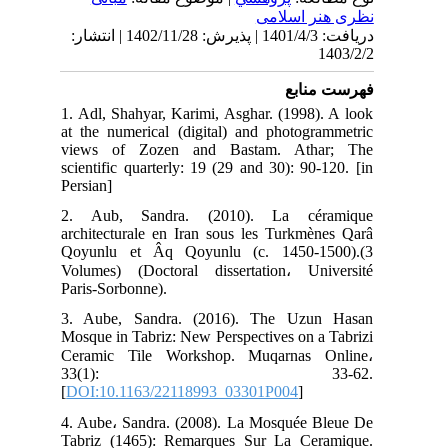
نظری هنر اسلامی
دریافت: 1401/4/3 | پذیرش: 1402/11/28 | انتشار:
1403/2/2
فهرست منابع
1. Adl, Shahyar, Karimi, Asghar. (1998). A look
at the numerical (digital) and photogrammetric
views of Zozen and Bastam. Athar; The
scientific quarterly: 19 (29 and 30): 90-120. [in
Persian]
2. Aub, Sandra. (2010). La céramique
architecturale en Iran sous les Turkmènes Qarâ
Qoyunlu et Âq Qoyunlu (c. 1450-1500).(3
Volumes) (Doctoral dissertation، Université
Paris-Sorbonne).
3. Aube, Sandra. (2016). The Uzun Hasan
Mosque in Tabriz: New Perspectives on a Tabrizi
Ceramic Tile Workshop. Muqarnas Online،
33(1): 33-62.
[
DOI:10.1163/22118993_03301P004
]
4. Aube، Sandra. (2008). La Mosquée Bleue De
Tabriz (1465): Remarques Sur La Ceramique.