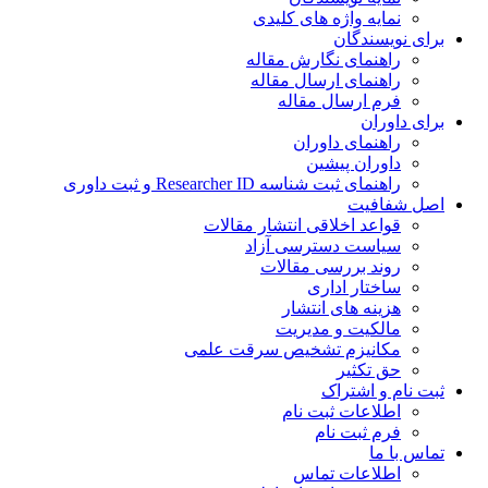
نمایه واژه های کلیدی
ی نویسندگان
راهنمای نگارش مقاله
راهنمای ارسال مقاله
فرم ارسال مقاله
ی داوران
راهنمای داوران
داوران پیشین
راهنمای ثبت شناسه Researcher ID و ثبت داوری
 شفافیت
قواعد اخلاقی انتشار مقالات
سیاست دسترسی آزاد
روند بررسی مقالات
ساختار اداری
هزینه های انتشار
مالکیت و مدیریت
ﻣﮑﺎﻧﯿﺰم ﺗﺸﺨﯿﺺ ﺳﺮﻗﺖ ﻋﻠﻤﯽ
حق تکثیر
 نام و اشتراک
اطلاعات ثبت نام
فرم ثبت نام
س با ما
اطلاعات تماس