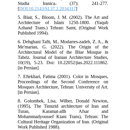
Studia Iranica، (37): 241-277.
[
DOI:10.2143/SI.37.2.2034317
]
5. Blair, S., Bloom, J. M. (2002). The Art and
Architecture of Islam 1250-1800. (Yaqub
Azhand Trans.) Tehran: Samt, (Original Work
Published 1994).
6. Dehghani Tafti, M., Modarres-zadeh, Z. A., &
Me'marian, G. (2022). The Origin of the
Architectural Model of the Blue Mosque in
Tabriz. Journal of Iranian Architecture Studies,
10(19), 5-23. Doi: 10.22052/jias.2022.111862.
[in Persian]
7. Eftekhari, Fatima (2001). Color in Mosques,
Proceedings of the Second Conference on
Mosques Architecture, Tehran: University of Art.
[in Persian].
8. Golombek, Lisa, Wilber, Donald Newton,
(1995), The Timurid architecture of Iran and
Turan, Karamat-allh Afsar and
Mohammadyoussef Kiani Trans), Tehran: The
Cultural Heritage Organization of Iran. (Original
Work Published 1988).