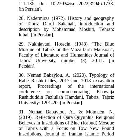
111-136. doi: 10.22034/isqs.2022.35946.1733.
[in Persian].
28. Nadermirza (1972). History and geography
of Tabriz Darul Saltanah, introduction and
description by Mohammad Moshiri, Tehran:
Iqbal. [in Persian].
29. Nakhjavani, Hossein. (1948). "The Blue
Mosque of Tabriz or the Mozaffarih Mansion",
Faculty of Literature and Humanities Journal of
Tabriz University, number (3): 20-11. [in
Persian].
30. Nemati Babaylou, A. (2020). Typology of
Rabe Rashidi tiles, 2017 and 2018 excavation
report, Proceedings of the international
conference on commemorating Khawaja
Rashiduddin Fazlullah Hamdani, Tabriz, Tabriz
University: 1201-20. [in Persian].
31. Nemati Babaylou, A., & Motmaen, N.
(2019). Reflection of Qara-Quyunlus Religious
Believes in Inscriptions of Blue (Kabud) Mosque
of Tabriz with a Focus on Tow New Found
Inscriptions. Journal of Iranian Islamic Period