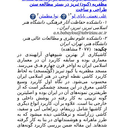
مظفریه (کبود) تبریز در بستر مطالعه سنن
طراحی و ساخت
۲
۱
*
نوا مطمئن
،
علی نعمتی بابای لو
۱- دانشکده حفاظت آثار فرهنگی، دانشگاه هنر
اسلامی تبریز، تبریز، ایران ،
a.n.babaylou@tabriziau.ac.ir
۲- دانشکده علوم نظری و مطالعات عالی هنر،
دانشگاه هنر، تهران، ایران
چکیده:
(۴۰۷۷ مشاهده)
کاشیکاری از بهترین شیوههای آرایهبندی در
معماری بوده و سابقه کاربرد آن در معماری
اسلامی ایران به اواخر قرن چهارم هـ.ق می‌رسد.
مسجد مظفریه یا کبود تبریز (گُؤیْمسجد) به لحاظ
کاربرد کاشی نقطه اوجی در هنر اسلامی ایران
محسوب می‌شود. در نگاه اول کاربرد وسیع
کاشی معرق در این مسجد چشمگیر است که از
ظریفترین نمونه‌های آن در ایران بوده و اصلیترین
گونه تزیینی به کار رفته در پوشش داخلی و
خارجی بنا است. علاوه بر آن، کاربرد انواع دیگری
از کاشیها شامل زرینفام، زیرلعابی آبی و سفید،
کاشی زرآراسته و نرهکاشی دیده میشود که به
طرز ماهرانه و هوشمندانهای در بنا به ‌کار گرفته
شدهاند. این مقاله ضمن بررسی کاربرد گونه‌های