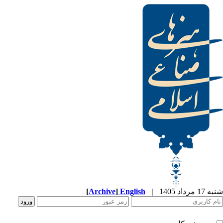
[
Archive
]
English
|