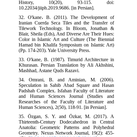
History, 10(20), 93-115. doi:
10.22034/jiiph.2019.9686. [in Persian].
32. O'kane، B. (2011). The Development of
Iranian Cuerda Seca Tiles and the Transfer of
Tilework Technology. In Bloom, Jonathan &
Blair, Sheila (Eds), And Diverse Are Their Hues:
Color in Islamic Art and Culture (The Biennial
Hamad bin Khalifa Symposium on Islamic Art)
(Pp. 174-203). Yale University Press.
33. O'kane, B. (1987). Timurid Architecture in
Khurasan. Persian Translation by Ali Akhshini,
Mashhad, Astane Quds Razavi.
34. Omrani, B. and Aminian, M. (2006).
Speculation in Sahib Abad Square and Hasan
Padshah Complex. Isfahan Faculty of Literature
and Human Sciences Journal (Studies and
Researches of the Faculty of Literature and
Human Sciences), 2(50), 118-91. [in Persian].
35. Özgan, S. Y. and Özkar, M. (2017). A
Thirteenth-Century Dodecahedron in Central
Anatolia: Geometric Patterns and Polyhedral
Geometry. Nexus Network Journal, 19(2): 455-