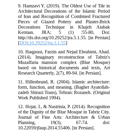
9. Hamzavi Y. (2019). The Oldest Use of Tile in
Architectural Decorations of the Islamic Period
of Iran and Recognition of Combined Fractured
Pieces of Glazed Pottery and Plaster-Brick
Decorations Technique in Khajeh Atabak
Kerman. JRA; 5 (1) :55-80, Doi:
http://dx.doi.org/10.29252/jra.5.1.55. [in Persian]
[
DOI:10.29252/jra.5.1.55
]
10. Haqprast, Farzin and Nejad Ebrahimi, Ahad.
(2014). Imaginary reconstruction of Tabriz's
Muzaffaria mansion complex (Blue Mosque)
based on historical documents and texts, Art
Research Quarterly, 2(7), 89-94. [in Persian].
11. Hillenbrand, R. (2004). Islamic architecture:
form, function, and meaning. (Bagher Ayatollah-
zadeh Shirazi Trans), Tehran: Rozaneh. (Original
Work Published 1994).
12. Hojat, I., & Nasirinia, P. (2014). Recognition
of the Dignity of the Blue Mosque in Tabriz City.
Journal of Fine Arts: Architecture & Urban
Planning, 19(3), 67-74. doi:
10.22059/jfaup.2014.55406. [in Persian].