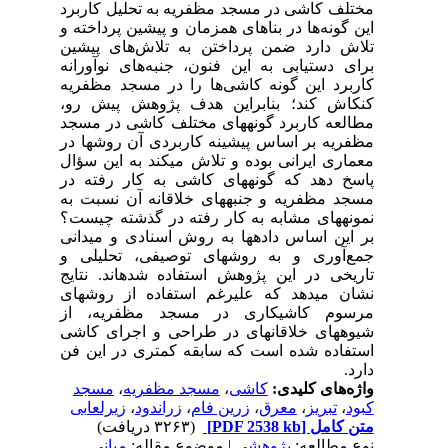
مختلف کاشی در مسجد مظفریه به تحلیل کاربرد
این گونه‌ها در بناهای همزمان و پیشین پرداخته و
تلاش دارد ضمن پرداختن به تلاش‌های پیشین
برای دستیابی به این فنون، جنبه‌های نوآورانه
کاربرد این گونه کاشی‌ها را در مسجد مظفریه
کنکاش کند؛ بنابراین هدف پژوهش پیش رو،
مطالعه کاربرد گونههای مختلف کاشی در مسجد
مظفریه بر اساس پیشینه کاربردی آن روشها در
معماری ایرانی بوده و تلاش میکند به این سؤال
پاسخ دهد که گونههای کاشی به کار رفته در
مسجد مظفریه و جنبههای خلاقانه آن نسبت به
نمونههای مشابه به کار رفته در گذشته چیست؟
بر این اساس دادهها به روش اسنادی و میدانی
جمع‌آوری و به روشهای توصیفی، تحلیلی و
تاریخی در این پژوهش استفاده شدهاند. نتایج
نشان میدهد که علیرغم استفاده از روشهای
مرسوم کاشیکاری در مسجد مظفریه، از
شیوههای خلاقانهای در طراحی و اجرای کاشی
استفاده شده است که سابقه کمتری در این فن
دارد.
مسجد
،
مسجد مظفریه
،
کاشی
واژه‌های کلیدی:
زیرلعابی
،
زراندود
،
زرین فام
،
معرق
،
تبریز
،
کبود
(۳۲۶۳ دریافت)
[PDF 2538 kb]
متن کامل
نوع مطالعه:
پژوهشي
| موضوع مقاله:
مبانی