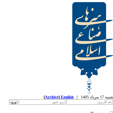
[
Archive
]
English
|