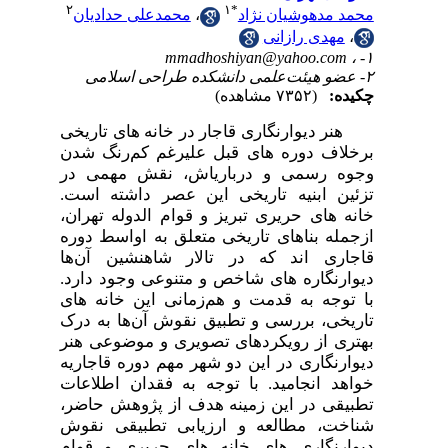
۲
۱
*
محمد مدهوشیان نژاد
،
محمدعلی حدادیان
،
مهدی رازانی
mmadhoshiyan@yahoo.com
۱- ،
۲- عضو هیئت‌علمی دانشکده طراحی اسلامی
چکیده:
(۷۳۵۲ مشاهده)
هنر دیوار­­نگاری قاجار در خانه­ های تاریخی
برخلاف دوره­ های قبل علی­رغم کم‌رنگ شدن
وجوه رسمی و درباری­اش، نقش مهمی در
تزئین ابنیه تاریخی این عصر داشته است.
خانه­ های حریری تبریز و قوام الدوله تهران،
ازجمله بناهای تاریخی متعلق به اواسط دوره
قاجاری­ اند که در تالار شاه­نشین آن‌ها
دیوارنگاره­ های شاخص و متنوعی وجود دارد.
با توجه به قدمت و هم‌زمانی این خانه ­های
تاریخی، بررسی و تطبیق نقوش آن‌ها به درک
بهتری از رویکرد­های تصویری و موضوعی هنر
دیوارنگاری در این دو شهر مهم دوره قاجاریه
خواهد انجامید. با توجه به فقدان اطلاعات
تطبیقی در این زمینه هدف از پژوهش حاضر،
شناخت، مطالعه و ارزیابی تطبیقی نقوش
دیوار­نگاری­ های خانه ­های حریری و قوام