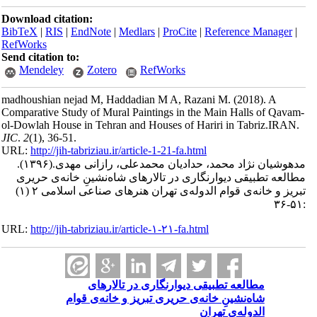
Download citation:
BibTeX
|
RIS
|
EndNote
|
Medlars
|
ProCite
|
Reference Man
RefWorks
Send citation to:
Mendeley
Zotero
RefWorks
madhoushian nejad M, Haddadian M A, Razani M.
(2018).
Comparative Study of Mural Paintings in the Main Halls of
ol-Dowlah House in Tehran and Houses of Hariri in Tabriz
JIC
.
2
(1)
, 36-51.
URL:
http://jih-tabriziau.ir/article-1-21-fa.html
ان نژاد محمد، حدادیان محمدعلی، رازانی مهدی.
(۱۳۹۶).
تطبیقی دیوار‌نگار‌ی‌ در تالارهای شاه‌نشینِ خانه‌ی حریری
تبریز و خانه‌ی قوام الدوله‌ی تهران هنرهای صناعی اسلامی ۲ (۱)
URL:
http://jih-tabriziau.ir/article-۱-۲۱-fa.html
مطالعه تطبیقی دیوار‌نگار‌ی‌ در تالارهای
شاه‌نشینِ خانه‌ی حریری تبریز و خانه‌ی قوام
الدوله‌ی تهران