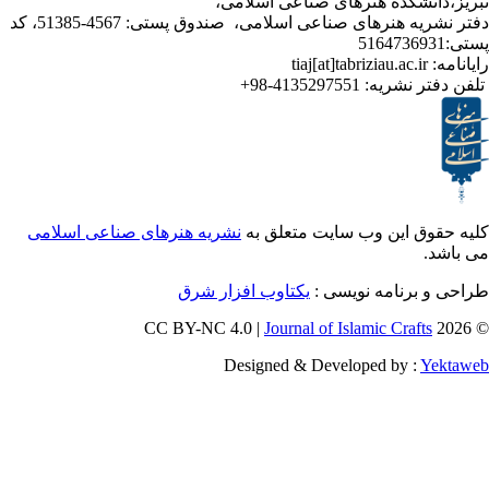
نشکده هنرهای صناعی اسلامی،
دفتر نشریه هنرهای صناعی اسلامی، صندوق پستی: 4567-51385، کد
ر نشریه:
4135297551-98+
ق این وب سایت متعلق به
نشریه هنرهای صناعی اسلامی
برنامه نویسی :
یکتاوب افزار شرق
Journal of Islamic Craf
Designed & Developed by :