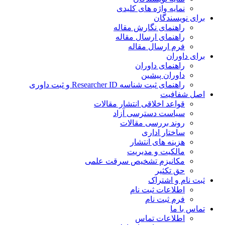
نمایه واژه های کلیدی
ی نویسندگان
راهنمای نگارش مقاله
راهنمای ارسال مقاله
فرم ارسال مقاله
ی داوران
راهنمای داوران
داوران پیشین
راهنمای ثبت شناسه Researcher ID و ثبت داوری
 شفافیت
قواعد اخلاقی انتشار مقالات
سیاست دسترسی آزاد
روند بررسی مقالات
ساختار اداری
هزینه های انتشار
مالکیت و مدیریت
ﻣﮑﺎﻧﯿﺰم ﺗﺸﺨﯿﺺ ﺳﺮﻗﺖ ﻋﻠﻤﯽ
حق تکثیر
 نام و اشتراک
اطلاعات ثبت نام
فرم ثبت نام
س با ما
اطلاعات تماس