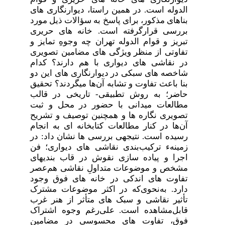
الدوله است. در همین راستا، دیوار­­نگاری­ های
بناهای مذکور، برای پاسخ به سؤالات ذیل مورد
بررسی قرارگرفته است. خانه­ های حریری
تبریز و قوام الدوله تهران چه وجوهِ تمایز و
تفاوتی از منظر ویژگی­ های مضامین تصویری
در نقاشی­ های دیواری با هم دارند؟ کدام
شاخصه ­های سبکی در دیوار­­نگاری­ های این دو
بنا باعث تفاوت و تشابه آن‌ها می­گردند؟ تحقیق
حاضر؛ به روش تطبیقی- تاریخی در قالب
مطالعات میدانی با حضور در محل و ثبت
تصویری نگاره­ ها و همچنین توصیف و تشریح
آن‌ها در کنار مطالعات کتابخانه­ ای به انجام
رسیده است. نتیجه­ی بررسی­ ها نشان داد: در
زمینهء ترکیب‌بندی نقاشی­ های دیواری؛ فن
اجرا و پیاده ­سازی نقوش در قاب­ بندی­های
مشخص و موضوعات متداولِ نقاشی هم‌عصر
تفاوت­ های اندکی در خانه­ های فوق وجود
دارد. به‌نحوی‌که در اکثر موضوعات مشترک
تأثیر نقاشی و سبک­ های متأثر از هنر غرب
قابل‌مشاهده است. علی‌رغم وجوه اشتراک
فوق، تفاوت­ های محسوسی در مضامین