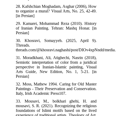
28. Kafshchian Moghadam, Asghar (2006), How
to organize a mural? Visual Arts, No. 25, 42-49.
[in Persian]
29. Kamarei, Mohammad Reza (2010). History
of Iranian Painting. Tehran: Mashq Honar. [in
Persian]
30. Khosravi, Somayyeh. (2025, April 9).
Threads.
threads.com/@khosravi.naghashi/post/DIOv4xpNn
31. Moradkhani, Ali, Atighechi, Nasrin (2018),
Semiotic interpretation of color from a juridical
perspective in Iranian-Islamic painting, Visual
Arts Guide, New Edition, No. 1, 5-21. [in
Persian]
32. Moss, Mathew 1994. Caring for Old Master
Paintings - Their Preservation and Conservation.
Italy, Irish Academic Press107.
33. Mousavi, M., bolkhari ghehi, H. and
mousavi, S. R. (2021). Recognizing the religious
foundations of Islimi motifs based on the lived
experience of traditional artists. Theology of Art,