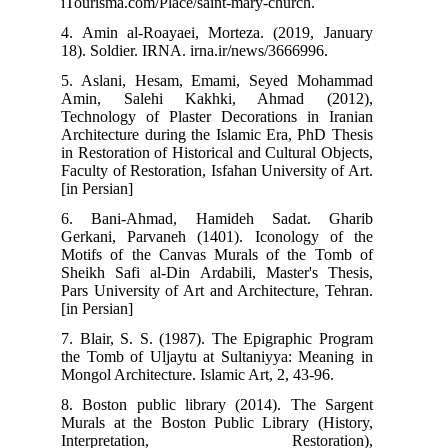
iTourisma.com/Place/saint-mary-church.
4. Amin al-Roayaei, Morteza. (2019, January
18). Soldier. IRNA. irna.ir/news/3666996.
5. Aslani, Hesam, Emami, Seyed Mohammad
Amin, Salehi Kakhki, Ahmad (2012),
Technology of Plaster Decorations in Iranian
Architecture during the Islamic Era, PhD Thesis
in Restoration of Historical and Cultural Objects,
Faculty of Restoration, Isfahan University of Art.
[in Persian]
6. Bani-Ahmad, Hamideh Sadat. Gharib
Gerkani, Parvaneh (1401). Iconology of the
Motifs of the Canvas Murals of the Tomb of
Sheikh Safi al-Din Ardabili, Master's Thesis,
Pars University of Art and Architecture, Tehran.
[in Persian]
7. Blair, S. S. (1987). The Epigraphic Program
the Tomb of Uljaytu at Sultaniyya: Meaning in
Mongol Architecture. Islamic Art, 2, 43-96.
8. Boston public library (2014). The Sargent
Murals at the Boston Public Library (History,
Interpretation, Restoration),