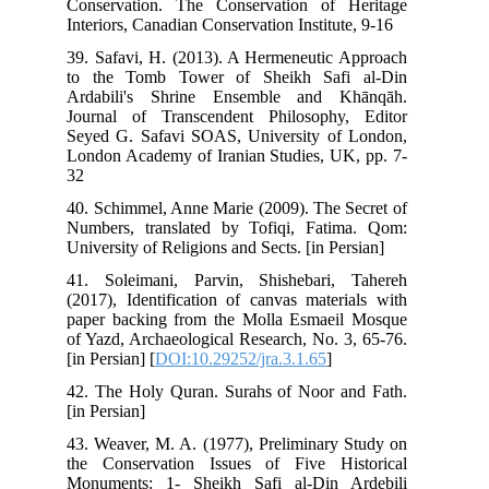
Conservation. The Conservation of Heritage
Interiors, Canadian Conservation Institute, 9-16
39. Safavi, H. (2013). A Hermeneutic Approach
to the Tomb Tower of Sheikh Safi al-Din
Ardabili's Shrine Ensemble and Khānqāh.
Journal of Transcendent Philosophy, Editor
Seyed G. Safavi SOAS, University of London,
London Academy of Iranian Studies, UK, pp. 7-
32
40. Schimmel, Anne Marie (2009). The Secret of
Numbers, translated by Tofiqi, Fatima. Qom:
University of Religions and Sects. [in Persian]
41. Soleimani, Parvin, Shishebari, Tahereh
(2017), Identification of canvas materials with
paper backing from the Molla Esmaeil Mosque
of Yazd, Archaeological Research, No. 3, 65-76.
[in Persian] [
DOI:10.29252/jra.3.1.65
]
42. The Holy Quran. Surahs of Noor and Fath.
[in Persian]
43. Weaver, M. A. (1977), Preliminary Study on
the Conservation Issues of Five Historical
Monuments: 1- Sheikh Safi al-Din Ardebili