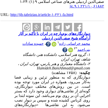
ن اردبیلی هنرهای صناعی اسلامی ۹ (۱) :۲۴-۱
۱۰,۶۱۸۸
URL:
http://jih-tabriziau.ir/article-۱-۲۲۱-fa.html
دیوار‌نگاره‌های بوم‌پارچه‌ در ایران با تأکید بر آثار
آرامگاه شیخ صفی‌الدین اردبیلی
۱
حمیده سادات
،
محمد خراسانی زاده
۲
*
بنی‌احمد
۱- گروه هنر اسلامی، دانشکده هنر، دانشگاه
شاهد، تهران، ایران
۲- دانشگاه معماری و هنر پارس، تهران، ایران ،
Hamideh.BaniAhmad@gmail.com
چکیده:
(۱۷۵۸ مشاهده)
دیوارنگاری که به منظور تزئین و زیبایی فضا
به‌کار می‌رود، همواره در ایران مورد توجه بوده
است. در بین روش‌های مختلف دیوارنگاری،
گونه‌ای از نقاشی‌های‌ دیواری وجود دارد که بستر
اجرایی آن بر روی بوم می‌باشد. این نمونه ابتدا بر
روی کرباس کشیده شده و سپس بر دیوار نصب
می‌شود. به این نقاشی‌ها «دیوارنگاره‌های