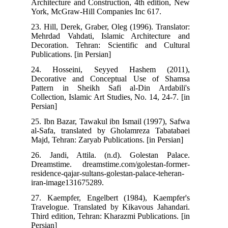
Architecture and Construction, 4th edition, New
York, McGraw-Hill Companies Inc 617.
23. Hill, Derek, Graber, Oleg (1996). Translator:
Mehrdad Vahdati, Islamic Architecture and
Decoration. Tehran: Scientific and Cultural
Publications. [in Persian]
24. Hosseini, Seyyed Hashem (2011),
Decorative and Conceptual Use of Shamsa
Pattern in Sheikh Safi al-Din Ardabili's
Collection, Islamic Art Studies, No. 14, 24-7. [in
Persian]
25. Ibn Bazar, Tawakul ibn Ismail (1997), Safwa
al-Safa, translated by Gholamreza Tabatabaei
Majd, Tehran: Zaryab Publications. [in Persian]
26. Jandi, Attila. (n.d). Golestan Palace.
Dreamstime. dreamstime.com/golestan-former-
residence-qajar-sultans-golestan-palace-teheran-
iran-image131675289.
27. Kaempfer, Engelbert (1984), Kaempfer's
Travelogue. Translated by Kikavous Jahandari.
Third edition, Tehran: Kharazmi Publications. [in
Persian]