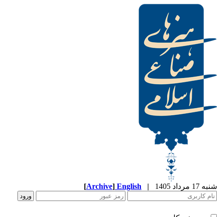
[
Archive
]
English
|