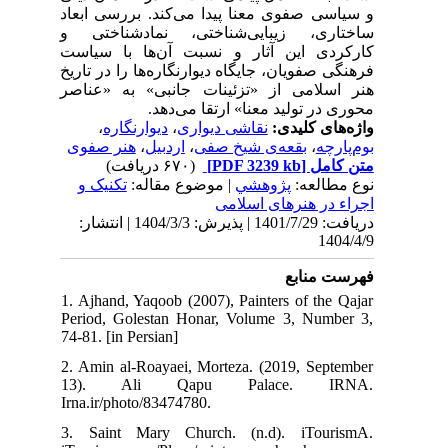
و سیاسی صفوی معنا پیدا می‌کند. بررسی ابعاد
ساختاری، زیبایی‌شناختی، نمادشناختی و
کارکردی این آثار و نسبت آن‌ها با سیاست
فرهنگی صفویان، جایگاه دیوارنگاره‌ها را در تاریخ
هنر اسلامی از «تزئینات جانبی» به «عناصر
محوری در تولید معنا» ارتقا می‌دهد.
،
دیوارنگاره
،
نقاشی دیواری
واژه‌های کلیدی:
هنر صفوی
،
اردبیل
،
بقعه‌ی شیخ صفی
،
بوم‌پارچه
(۶۷۰ دریافت)
[PDF 3239 kb]
متن کامل
نوع مطالعه:
پژوهشي
| موضوع مقاله:
تکنیک و
اجراء در هنرهای اسلامی
دریافت: 1401/7/29 | پذیرش: 1404/3/3 | انتشار:
1404/4/9
فهرست منابع
1. Ajhand, Yaqoob (2007), Painters of the Qajar
Period, Golestan Honar, Volume 3, Number 3,
74-81. [in Persian]
2. Amin al-Roayaei, Morteza. (2019, September
13). Ali Qapu Palace. IRNA.
Irna.ir/photo/83474780.
3. Saint Mary Church. (n.d). iTourismA.