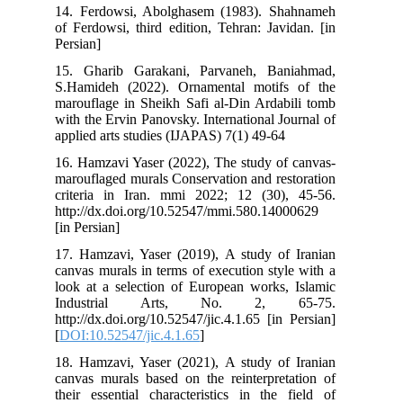
14. Ferdowsi, Abolghasem (1983). Shahnameh
of Ferdowsi, third edition, Tehran: Javidan. [in
Persian]
15. Gharib Garakani, Parvaneh, Baniahmad,
S.Hamideh (2022). Ornamental motifs of the
marouflage in Sheikh Safi al-Din Ardabili tomb
with the Ervin Panovsky. International Journal of
applied arts studies (IJAPAS) 7(1) 49-64
16. Hamzavi Yaser (2022), The study of canvas-
marouflaged murals Conservation and restoration
criteria in Iran. mmi 2022; 12 (30), 45-56.
http://dx.doi.org/10.52547/mmi.580.14000629
[in Persian]
17. Hamzavi, Yaser (2019), A study of Iranian
canvas murals in terms of execution style with a
look at a selection of European works, Islamic
Industrial Arts, No. 2, 65-75.
http://dx.doi.org/10.52547/jic.4.1.65 [in Persian]
[
DOI:10.52547/jic.4.1.65
]
18. Hamzavi, Yaser (2021), A study of Iranian
canvas murals based on the reinterpretation of
their essential characteristics in the field of