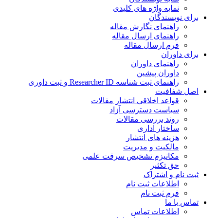
نمایه واژه های کلیدی
ی نویسندگان
راهنمای نگارش مقاله
راهنمای ارسال مقاله
فرم ارسال مقاله
ی داوران
راهنمای داوران
داوران پیشین
راهنمای ثبت شناسه Researcher ID و ثبت داوری
 شفافیت
قواعد اخلاقی انتشار مقالات
سیاست دسترسی آزاد
روند بررسی مقالات
ساختار اداری
هزینه های انتشار
مالکیت و مدیریت
ﻣﮑﺎﻧﯿﺰم ﺗﺸﺨﯿﺺ ﺳﺮﻗﺖ ﻋﻠﻤﯽ
حق تکثیر
 نام و اشتراک
اطلاعات ثبت نام
فرم ثبت نام
س با ما
اطلاعات تماس