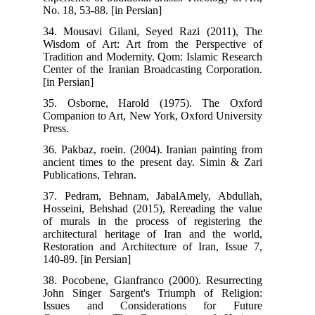
No. 18, 53-88. [in Persian]
34. Mousavi Gilani, Seyed Razi (2011), The
Wisdom of Art: Art from the Perspective of
Tradition and Modernity. Qom: Islamic Research
Center of the Iranian Broadcasting Corporation.
[in Persian]
35. Osborne, Harold (1975). The Oxford
Companion to Art, New York, Oxford University
Press.
36. Pakbaz, roein. (2004). Iranian painting from
ancient times to the present day. Simin & Zari
Publications, Tehran.
37. Pedram, Behnam, JabalAmely, Abdullah,
Hosseini, Behshad (2015), Rereading the value
of murals in the process of registering the
architectural heritage of Iran and the world,
Restoration and Architecture of Iran, Issue 7,
140-89. [in Persian]
38. Pocobene, Gianfranco (2000). Resurrecting
John Singer Sargent's Triumph of Religion:
Issues and Considerations for Future