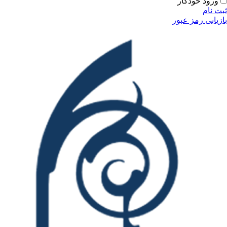
ودکار
مز عبور