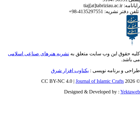
4135297551-98+
تر نشریه
ق این وب سایت متعلق به
نشریه هنرهای صناعی اسلامی
و برنامه نویسی
یکتاوب افزار شرق
Journal of Islamic Craf
Designed & Developed by :