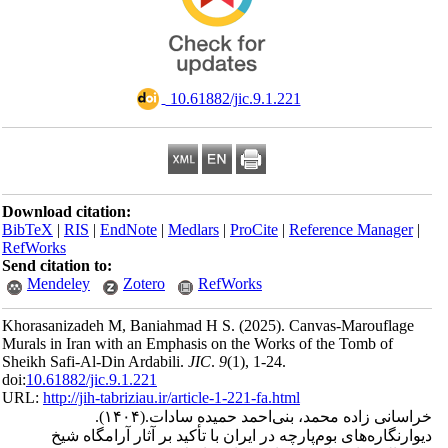
‎ 10.61882/jic.9.1.221
Download citation:
BibTeX
|
RIS
|
EndNote
|
Medlars
|
ProCite
|
Reference Man
RefWorks
Send citation to:
Mendeley
Zotero
RefWorks
Khorasanizadeh M, Baniahmad H S.
(2025).
Canvas-Marouf
Murals in Iran with an Emphasis on the Works of the Tomb o
Sheikh Safi-Al-Din Ardabili.
JIC
.
9
(1)
, 1-24.
doi:
10.61882/jic.9.1.221
URL:
http://jih-tabriziau.ir/article-1-221-fa.html
(۱۴۰۴).
نی زاده محمد، بنی‌احمد حمیده سادات
اره‌های بوم‌پارچه‌ در ایران با تأکید بر آثار آرامگاه شیخ