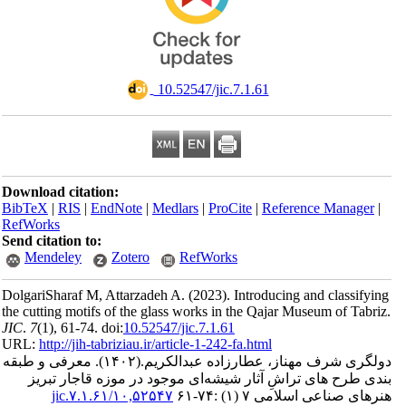
‎ 10.52547/jic.7.1.61
Download citation:
BibTeX
|
RIS
|
EndNote
|
Medlars
|
ProCite
|
Reference Man
RefWorks
Send citation to:
Mendeley
Zotero
RefWorks
DolgariSharaf M, Attarzadeh A.
(2023).
Introducing and clas
the cutting motifs of the glass works in the Qajar Museum of 
JIC
.
7
(1)
, 61-74. doi:
10.52547/jic.7.1.61
URL:
http://jih-tabriziau.ir/article-1-242-fa.html
معرفی و طبقه
(۱۴۰۲).
ی شرف مهناز، عطارزاده عبدالکریم
ح های تراشِ آثار شیشه‌ای موجود در موزه قاجار تبریز
۱۰,۵۲۵۴۷/jic.۷.۱.۶۱
اعی اسلامی ۷ (۱) :۷۴-۶۱