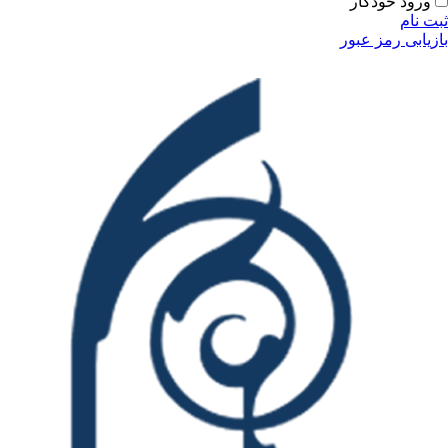
ودکار
مز عبور