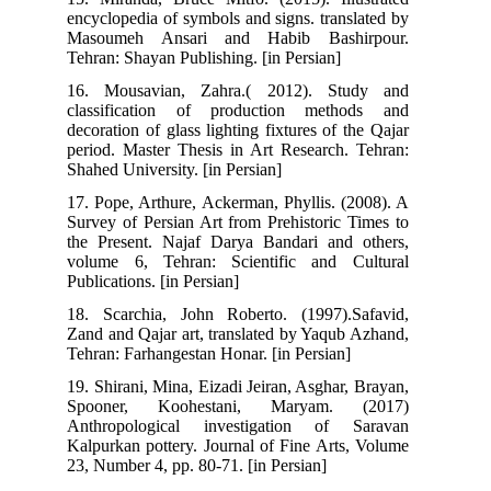
encyclopedia of symbols and signs. translated by
Masoumeh Ansari and Habib Bashirpour.
Tehran: Shayan Publishing. [in Persian]
16. Mousavian, Zahra.( 2012). Study and
classification of production methods and
decoration of glass lighting fixtures of the Qajar
period. Master Thesis in Art Research. Tehran:
Shahed University. [in Persian]
17. Pope, Arthure, Ackerman, Phyllis. (2008). A
Survey of Persian Art from Prehistoric Times to
the Present. Najaf Darya Bandari and others,
volume 6, Tehran: Scientific and Cultural
Publications. [in Persian]
18. Scarchia, John Roberto. (1997).Safavid,
Zand and Qajar art, translated by Yaqub Azhand,
Tehran: Farhangestan Honar. [in Persian]
19. Shirani, Mina, Eizadi Jeiran, Asghar, Brayan,
Spooner, Koohestani, Maryam. (2017)
Anthropological investigation of Saravan
Kalpurkan pottery. Journal of Fine Arts, Volume
23, Number 4, pp. 80-71. [in Persian]