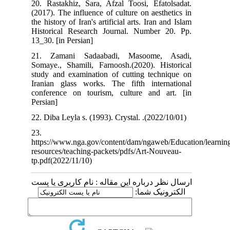
20. Rastakhiz, Sara, Afzal Toosi, Efatolsadat.
(2017). The influence of culture on aesthetics in
the history of Iran's artificial arts. Iran and Islam
Historical Research Journal. Number 20. Pp.
13_30. [in Persian]
21. Zamani Sadaabadi, Masoome, Asadi,
Somaye., Shamili, Farnoosh.(2020). Historical
study and examination of cutting technique on
Iranian glass works. The fifth international
conference on tourism, culture and art. [in
Persian]
22. Diba Leyla s. (1993). Crystal.
.(2022/10/01)
23.
https://www.nga.gov/content/dam/ngaweb/Education
resources/teaching-packets/pdfs/Art-Nouveau-
tp.pdf(2022/11/10)
ارسال نظر درباره این مقاله : نام کاربری یا پست
الکترونیک شما: