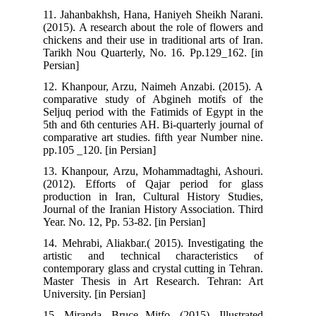
11. Jahanbakhsh, Hana, Haniyeh Sheikh Narani.
(2015). A research about the role of flowers and
chickens and their use in traditional arts of Iran.
Tarikh Nou Quarterly, No. 16. Pp.129_162. [in
Persian]
12. Khanpour, Arzu, Naimeh Anzabi. (2015). A
comparative study of Abgineh motifs of the
Seljuq period with the Fatimids of Egypt in the
5th and 6th centuries AH. Bi-quarterly journal of
comparative art studies. fifth year Number nine.
pp.105 _120. [in Persian]
13. Khanpour, Arzu, Mohammadtaghi, Ashouri.
(2012). Efforts of Qajar period for glass
production in Iran, Cultural History Studies,
Journal of the Iranian History Association. Third
Year. No. 12, Pp. 53-82. [in Persian]
14. Mehrabi, Aliakbar.( 2015). Investigating the
artistic and technical characteristics of
contemporary glass and crystal cutting in Tehran.
Master Thesis in Art Research. Tehran: Art
University. [in Persian]
15. Miranda, Bruce Mitfo. (2015). Illustrated