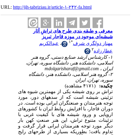
URL:
http://jih-tabriziau.ir/article-۱-۲۴۲-fa.html
معرفی و طبقه بندی طرح های تراشِ آثار
شیشه‌ای موجود در موزه قاجار تبریز
۱
*
عبدالکریم
،
مهناز دولگری شرف
۲
عطارزاده
۱- کارشناس ارشد صنایع دستی، گروه هنر
اسلامی، دانشکده هنر، دانشگاه سوره، تهران،
mdolgarisharaf@gmail.com
ایران ،
۲- گروه هنر اسلامی، دانشکده هنر، دانشگاه
سوره، تهران، ایران
چکیده:
(۴۱۷۱ مشاهده)
تراش بر روی شیشه یکی از مهمترین شیوه های
تزئینی شیشه است که از سدههای دور، مورد
توجه هنرمندان و صنعتگران ایرانی بوده است. در
دوران قاجار، با افزایش روابط ایران با کشورهای
اروپایی و ورود شیشه های با کیفیت غربی با
تزئینات متنوع تراش، این هنر صنعتِ کهن بار
دیگر مورد توجه هنرمندان ایرانی قرار گرفت و
تداوم یافت؛ بطوریکه بسیاری از طرحهای رایج