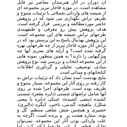
آن دوران در آثار هنرمندان معاصر نیز قابل
مشاهده است. در موزه قاجار تبریز مجموعه ای
از شیشه های وارداتی ِتجملاتی با تزئینات متنوع و
ظریفِ تراش نگهداری می شود که در پژوهش
حاضر موردمطالعه و بررسی قرار گرفته است.
هدف پژوهش پیش رو معرفی و طبقهبندی
طرحهای تراشِ شیشه های این مجموعه است.
این پژوهش بهدنبال پاسخ به این پرسش بود که در
تراشِ آثار موزه قاجار تبریز از چه طرحهایی بهره
گرفته شده است؟ و آرایه های بصری آنها چه
ویژگیهایی را دارند؟ به همین منظور، نمونه هایی
از این مجموعه انتخاب و بررسی شد. نوع پژوهش
بنیادی، توصیفی- تحلیلی و گردآوری اطلاعات
کتابخانهای و میدانی است.
نتایج بهدست آمده نشان داد که تزئینات تراشِ به
کار رفته بر روی آثار این مجموعه، بسیار متنوع و
ظریف بوده است. طرحهای اجرا شده بر روی
آنها شامل تراشهای شستی (دایره مقعر)، شستی
کشیده (بیضی کشیده)، عینکی (دایره یا بیضی
شکل)، ماهیچه، گندمی، ناخنی، کنگره (دالبری)‌،
حصیری و همچنین شش ضلعی منتظم، گل و
بوته، ستاره هشت پر و پرنده است. اگرچه به
علت وارداتی بودن آثار این مجموعه، نمی‌توان
تحلیلی قطعی از این طرحها ارائه کرد، اما