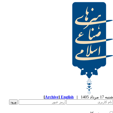
[
Archive
]
English
|