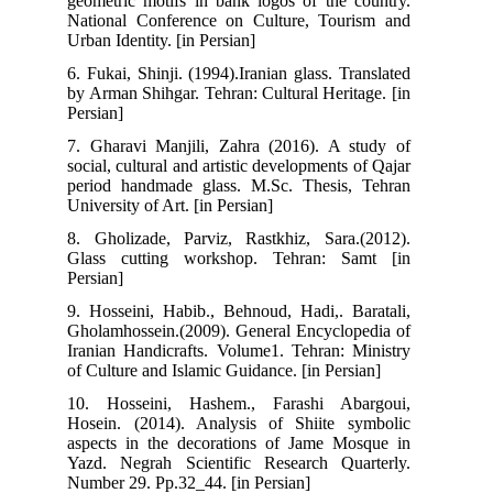
geometric motifs in bank logos of the country.
National Conference on Culture, Tourism and
Urban Identity. [in Persian]
6. Fukai, Shinji. (1994).Iranian glass. Translated
by Arman Shihgar. Tehran: Cultural Heritage. [in
Persian]
7. Gharavi Manjili, Zahra (2016). A study of
social, cultural and artistic developments of Qajar
period handmade glass. M.Sc. Thesis, Tehran
University of Art. [in Persian]
8. Gholizade, Parviz, Rastkhiz, Sara.(2012).
Glass cutting workshop. Tehran: Samt [in
Persian]
9. Hosseini, Habib., Behnoud, Hadi,. Baratali,
Gholamhossein.(2009). General Encyclopedia of
Iranian Handicrafts. Volume1. Tehran: Ministry
of Culture and Islamic Guidance. [in Persian]
10. Hosseini, Hashem., Farashi Abargoui,
Hosein. (2014). Analysis of Shiite symbolic
aspects in the decorations of Jame Mosque in
Yazd. Negrah Scientific Research Quarterly.
Number 29. Pp.32_44. [in Persian]