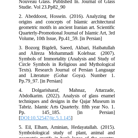
Nouveau Glass. Published In. Journal of Glass
Studie. Vol 23.Pp82_90
2. Abeddoost, Hossein. (2016). Analyzing the
origins and concepts of Islamic architectural
geometric motifs in ancient Iranian art. Scientific
Quarterly-Promotional Journal of Islamic Art, 3rd
Volume, 10th Issue, Pp.41_59. [in Persian]
3. Bozorg Bigdeli, Saeed, Akbari, Haibatullah
and Alireza Mohammadi Kolehsar. (2007).
Symbols of Immortality (Analysis and Study of
Circle Symbols in Religious and Mythological
Texts). Research Journal of Persian Language
and Literature (Gohar Goya). Number 1.
Pp.79_97. [in Persian]
4. Dolgarisharaf, Mahnaz, Attarzade,
Abdolkarim. (2022). Analysis of glass enamel
techniques and designs in the Qajar Museum in
Tabriz. Islamic Arts Quarterly. fifth year No. 1.
Pp. 145_185. [in Persian]
[
DOI:10.52547/jic.5.1.145
]
5. Eil, Elham, Aminian, Hedayatallah. (2015).
Symbolological study of plant, animal and