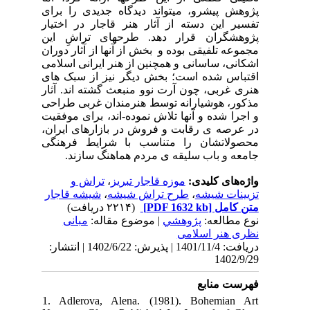
پژوهش پیشرو، میتواند دیدگاه جدیدی را برای
تفسیر این دسته از آثار هنر قاجار در اختیار
پژوهشگران قرار دهد. طرحهای تراشِ این
مجموعه تلفیقی بوده و بخش از آنها از آثار دوران
اشکانی، ساسانی و همچنین از هنر ایرانی اسلامی
اقتباس شده است؛ بخش دیگر نیز از سبک های
هنری غربی، چون آرت نوو منبعث گشته اند. آثار
مذکور، هوشیارانه توسط هنرمندان غربی طراحی
و اجرا شده و آنها تلاش نموده-اند، برای موفقیت
در عرصه ی رقابت و فروش در بازارهای ایران،
محصولاتشان را متناسب با شرایط فرهنگی
جامعه و باب سلیقه ی مردم هماهنگ سازند.
تراش و
،
موزه قاجار تبریز
واژه‌های کلیدی:
شیشه قاجار
،
طرح تراش شیشه
،
تزیینات شیشه
(۲۲۱۴ دریافت)
[PDF 1632 kb]
متن کامل
نوع مطالعه:
پژوهشي
| موضوع مقاله:
مبانی
نظری هنر اسلامی
دریافت: 1401/11/4 | پذیرش: 1402/6/22 | انتشار:
1402/9/29
فهرست منابع
1. Adlerova, Alena. (1981). Bohemian Art