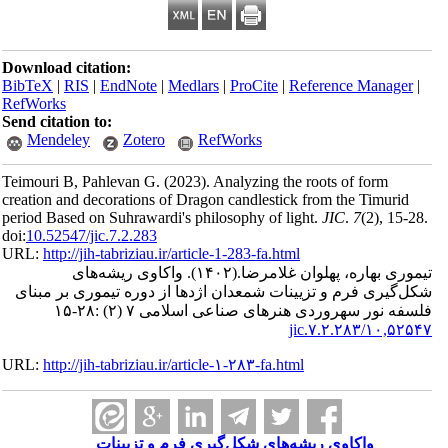
Download citation:
BibTeX
|
RIS
|
EndNote
|
Medlars
|
ProCite
|
Reference Man
RefWorks
Send citation to:
Mendeley
Zotero
RefWorks
Teimouri B, Pahlevan G.
(2023).
Analyzing the roots of form
creation and decorations of Dragon candlestick from the Tim
period Based on Suhrawardi's philosophy of light.
JIC
.
7
(2)
,
doi:
10.52547/jic.7.2.283
URL:
http://jih-tabriziau.ir/article-1-283-fa.html
واکاوی ریشه‌های
(۱۴۰۲).
 بهاره، پهلوان غلامرضا
ی فرم و تزیینات شمعدان اژدها از دوره تیموری بر مبنای
ر سهروردی هنرهای صناعی اسلامی ۷ (۲) :۲۸-۱۵
۱۰,۵۲۵۴
URL:
http://jih-tabriziau.ir/article-۱-۲۸۳-fa.html
واکاوی ریشه‌های شکل‌گیری فرم و تزیینات