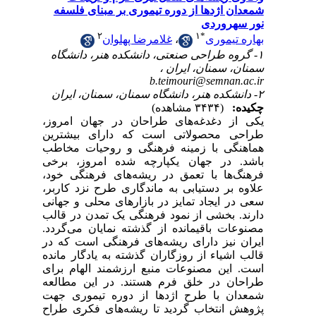
شمعدان اژدها از دوره تیموری بر مبنای فلسفه
نور سهروردی
۲
۱
*
غلامرضا پهلوان
،
بهاره تیموری
۱- گروه طراحی صنعتی، دانشکده هنر، دانشگاه
سمنان، سمنان، ایران ،
b.teimouri@semnan.ac.ir
۲- دانشکده هنر، دانشگاه سمنان، سمنان، ایران
چکیده:
(۳۴۳۴ مشاهده)
یکی از دغدغه‌های طراحان در جهان امروز،
طراحی محصولاتی است که دارای بیشترین
هماهنگی با زمینه فرهنگی و روحیات مخاطب
باشد. در جهان یکپارچه شده امروز، برخی
فرهنگ‌ها با تعمق در ریشه‌های فرهنگی خود،
علاوه بر دستیابی به ماندگاری طرح نزد کاربر،
سعی در ایجاد تمایز در بازارهای محلی و جهانی
دارند. بخشی از نمود فرهنگی یک تمدن در قالب
مصنوعات باقیمانده از گذشته نمایان می‌گردد.
ایران نیز دارای ریشه‌های فرهنگی است که در
قالب اشیاء از روزگاران گذشته به یادگار مانده
است. این مصنوعات منبع ارزشمند الهام برای
طراحان در خلق فرم هستند. در این مطالعه
شمعدان با طرح اژدها از دوره تیموری جهت
پژوهش انتخاب گردید تا ریشه‌های فکری طراح