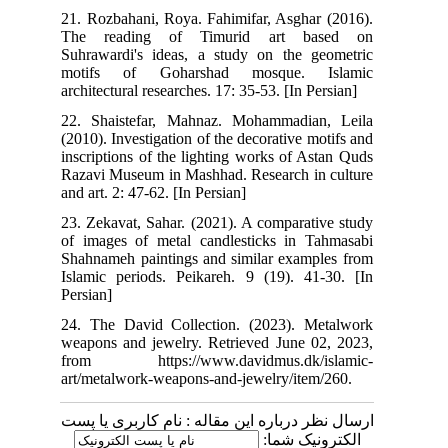
21. Rozbahani, Roya. Fahimifar, Asghar (2016).
The reading of Timurid art based on
Suhrawardi's ideas, a study on the geometric
motifs of Goharshad mosque. Islamic
architectural researches. 17: 35-53. [In Persian]
22. Shaistefar, Mahnaz. Mohammadian, Leila
(2010). Investigation of the decorative motifs and
inscriptions of the lighting works of Astan Quds
Razavi Museum in Mashhad. Research in culture
and art. 2: 47-62. [In Persian]
23. Zekavat, Sahar. (2021). A comparative study
of images of metal candlesticks in Tahmasabi
Shahnameh paintings and similar examples from
Islamic periods. Peikareh. 9 (19). 41-30. [In
Persian]
24. The David Collection. (2023). Metalwork
weapons and jewelry. Retrieved June 02, 2023,
from https://www.davidmus.dk/islamic-
art/metalwork-weapons-and-jewelry/item/260.
ارسال نظر درباره این مقاله : نام کاربری یا پست
الکترونیک شما: