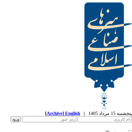
[
Archive
]
English
|