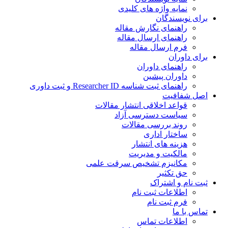
نمایه واژه های کلیدی
ی نویسندگان
راهنمای نگارش مقاله
راهنمای ارسال مقاله
فرم ارسال مقاله
ی داوران
راهنمای داوران
داوران پیشین
راهنمای ثبت شناسه Researcher ID و ثبت داوری
 شفافیت
قواعد اخلاقی انتشار مقالات
سیاست دسترسی آزاد
روند بررسی مقالات
ساختار اداری
هزینه های انتشار
مالکیت و مدیریت
ﻣﮑﺎﻧﯿﺰم ﺗﺸﺨﯿﺺ ﺳﺮﻗﺖ ﻋﻠﻤﯽ
حق تکثیر
 نام و اشتراک
اطلاعات ثبت نام
فرم ثبت نام
س با ما
اطلاعات تماس