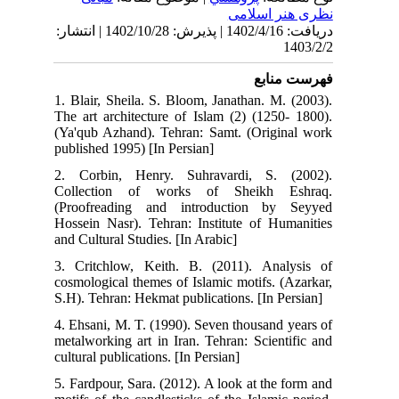
نظری هنر اسلامی
دریافت: 1402/4/16 | پذیرش: 1402/10/28 | انتشار:
1403/2/2
فهرست منابع
1. Blair, Sheila. S. Bloom, Janathan. M. (2003).
The art architecture of Islam (2) (1250- 1800).
(Ya'qub Azhand). Tehran: Samt. (Original work
published 1995) [In Persian]
2. Corbin, Henry. Suhravardi, S. (2002).
Collection of works of Sheikh Eshraq.
(Proofreading and introduction by Seyyed
Hossein Nasr). Tehran: Institute of Humanities
and Cultural Studies. [In Arabic]
3. Critchlow, Keith. B. (2011). Analysis of
cosmological themes of Islamic motifs. (Azarkar,
S.H). Tehran: Hekmat publications. [In Persian]
4. Ehsani, M. T. (1990). Seven thousand years of
metalworking art in Iran. Tehran: Scientific and
cultural publications. [In Persian]
5. Fardpour, Sara. (2012). A look at the form and