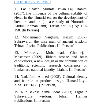
[
DOI:10.2307/1512849
]
11. Laal Shateri, Mustafa. Javan Laji, Rahim.
(2017).The influence of the cultural stability of
Herat in the Timurid era on the development of
literature and art (a case study of Nooruddin
Abdul Rahman Jami). Tarikh nou. 6 (15): 137-
158. [In Persian]
12. Mohammadi Vaighani, Kazem (2007).
Suhrawardi, the wise man of ancient wisdom.
Tehran: Pazine Publications. [In Persian]
13. Mortazavi, Mohammad. Gholinejad,
Mostanser (2009). Ilkhani bronze and brass
candlesticks, a new design or the continuation of
traditions, scientific research conference on
Iranian art, national identity, Isfahan. [In Persian]
14. Nadaifard, Ahmed (2008). Cultural identity
and its role in product design. Honar-Ha-ye-
Ziba. 30: 91-98. [In Persian]
15. Nur Bakhsh, Sima Sadat. (2013). Light in
Suhravardi's wisdom. Tehran: Hermes
Publications. [In Persian]