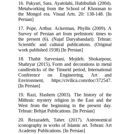
16. Pakyari, Sara. Ayatolahi, Habibullah (2004).
Metalworking from the School of Khorasan to
the Mongol era. Visual Arts. 20: 138-148. [In
Persian]
17. Pope, Arthur. Ackerman, Phyllis (2009). A
Survey of Persian art from prehistoric times to
the present (6). (Najaf Daryabandari). Tehran:
Scientific and cultural publications. (Original
work published 1938) [In Persian]
18. Thabit Sarvestani, Mojdeh. Shokarpour,
Shahryar (2015), Form and decorations in metal
candlesticks of the Timurid period, International
Conference on Engineering, Art and
Environment, https://civilica.com/doc/372547.
[In Persian]
19. Razi, Hashem (2003). The history of the
Mithraic mystery religion in the East and the
West from the beginning to the present day.
Tehran: Behjat Publications. [In Persian]
20. Rezazadeh, Taher. (2017). Astronomical
iconography in works of Islamic art. Tehran: Art
Academy Publications. [In Persian]