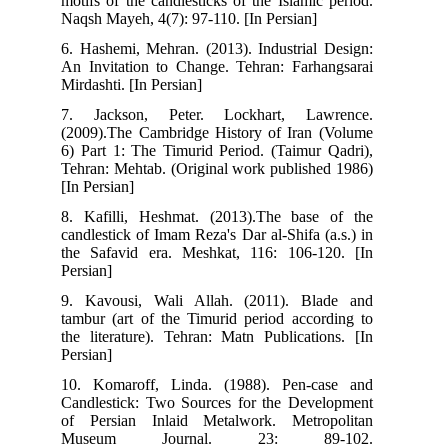
motifs of the candlesticks of the Islamic period.
Naqsh Mayeh, 4(7): 97-110. [In Persian]
6. Hashemi, Mehran. (2013). Industrial Design:
An Invitation to Change. Tehran: Farhangsarai
Mirdashti. [In Persian]
7. Jackson, Peter. Lockhart, Lawrence.
(2009).The Cambridge History of Iran (Volume
6) Part 1: The Timurid Period. (Taimur Qadri),
Tehran: Mehtab. (Original work published 1986)
[In Persian]
8. Kafilli, Heshmat. (2013).The base of the
candlestick of Imam Reza's Dar al-Shifa (a.s.) in
the Safavid era. Meshkat, 116: 106-120. [In
Persian]
9. Kavousi, Wali Allah. (2011). Blade and
tambur (art of the Timurid period according to
the literature). Tehran: Matn Publications. [In
Persian]
10. Komaroff, Linda. (1988). Pen-case and
Candlestick: Two Sources for the Development
of Persian Inlaid Metalwork. Metropolitan
Museum Journal. 23: 89-102.