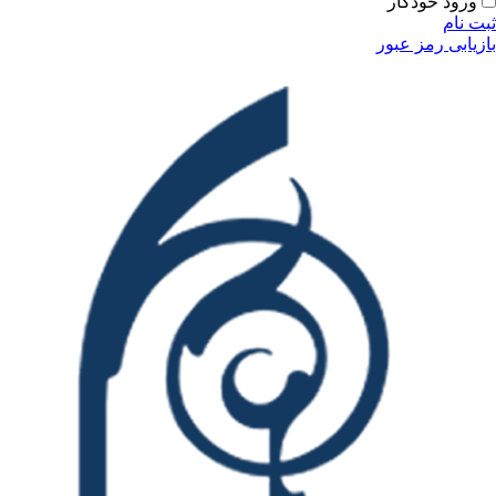
ودکار
مز عبور