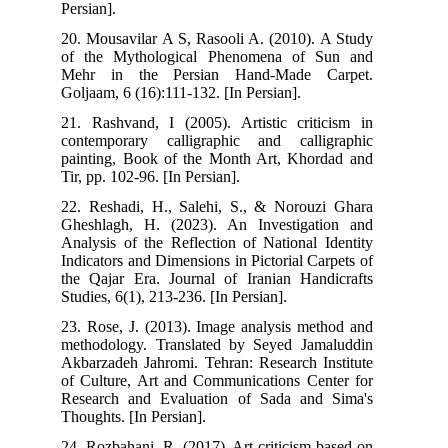
Persian].
20. Mousavilar A S, Rasooli A. (2010). A Study
of the Mythological Phenomena of Sun and
Mehr in the Persian Hand-Made Carpet.
Goljaam, 6 (16):111-132. [In Persian].
21. Rashvand, I (2005). Artistic criticism in
contemporary calligraphic and calligraphic
painting, Book of the Month Art, Khordad and
Tir, pp. 102-96. [In Persian].
22. Reshadi, H., Salehi, S., & Norouzi Ghara
Gheshlagh, H. (2023). An Investigation and
Analysis of the Reflection of National Identity
Indicators and Dimensions in Pictorial Carpets of
the Qajar Era. Journal of Iranian Handicrafts
Studies, 6(1), 213-236. [In Persian].
23. Rose, J. (2013). Image analysis method and
methodology. Translated by Seyed Jamaluddin
Akbarzadeh Jahromi. Tehran: Research Institute
of Culture, Art and Communications Center for
Research and Evaluation of Sada and Sima's
Thoughts. [In Persian].
24. Rozbahani, R, (2017). Art criticism based on