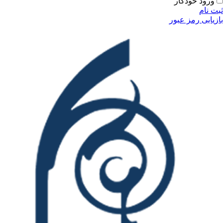
ودکار
مز عبور