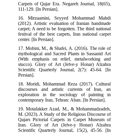
Carpets of Qajar Era. Negareh Journal, 18(65),
111-129. [In Persian].
16. Mirzaamini, Seyyed Mohammad Mahdi
(2012). Artistic evaluation of Iranian handmade
carpet; A need to be forgotten. The third national
festival of the best carpets, Iran national carpet
center. [In Persian].
17. Mobini, M., & Shafei, A. (2016). The role of
mythological and Sacred Plants in Sassanid Art
(With emphasis on relief, metalworking and
stucco). Glory of Art (Jelve-y Honar) Alzahra
Scientific Quarterly Journal, 2(7): 45-64. [In
Persian].
18. Moridi, Mohammad Reza (2017). Cultural
discourses and artistic currents of Iran, an
exploration in the sociology of painting in
contemporary Iran, Tehran: Aban. [In Persian].
19. Motafakker Azad, M., & Mohammadzadeh,
M. (2023). A Study of the Religious Discourse of
Qajars Pictorial Carpets in Carpet Museum of
Iran. Glory of Art (Jelve-y Honar) Alzahra
Scientific Quarterly Journal, 15(2), 45-56. [In