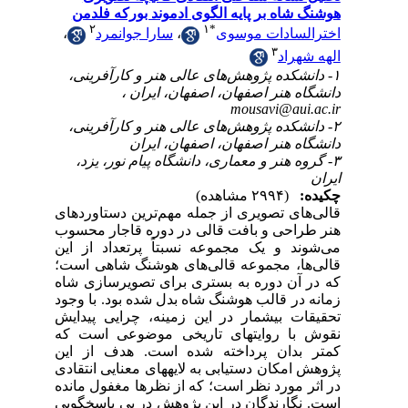
هوشنگ‌ شاه بر پایه الگوی ادموند بورکه فلدمن
۲
۱
*
،
سارا جوانمرد
،
اخترالسادات موسوی
۳
الهه شهراد
۱- دانشکده پژوهش‌های عالی هنر و کارآفرینی،
دانشگاه هنر اصفهان، اصفهان، ایران ،
mousavi@aui.ac.ir
۲- دانشکده پژوهش‌های عالی هنر و کارآفرینی،
دانشگاه هنر اصفهان، اصفهان، ایران
۳- گروه هنر و معماری، دانشگاه پیام نور، یزد،
ایران
چکیده:
(۲۹۹۴ مشاهده)
قالی‌های تصویری از جمله مهم‌ترین دستاوردهای
هنر طراحی و بافت قالی در دوره قاجار محسوب
می‌شوند و یک مجموعه نسبتاً پرتعداد از این
قالی‌ها، مجموعه قالی‌های هوشنگ شاهی است؛
که در آن دوره به بستری برای تصویرسازی شاه
زمانه در قالب هوشنگ ‎شاه بدل شده بود. با وجود
تحقیقات بی‎شمار در این زمینه، چرایی پیدایش
نقوش با روایت‎های تاریخی موضوعی است که
کمتر بدان پرداخته شده است. هدف از این
پژوهش امکان دستیابی به لایه‎های معنایی انتقادی
در اثر مورد نظر است؛ که از نظرها مغفول مانده
است. نگارندگان در این پژوهش در پی پاسخگویی