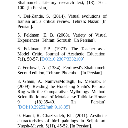
Shahnameh. Literary research text, (13): 76 -
100. [In Persian].
4. Del-Zande, S. (2014). Visual evolutions of
Iranian art, a critical review. Tehran: Nazar. [In
Persian].
5. Feldman, E. B. (2008). Variety of Visual
Experiences. Tehran: Soroush. [In Persian].
6. Feldman, E.B. (1973). The Teacher as a
Model Critic. Journal of Aesthetic Education,
7(1), 50-57. [
DOI:10.2307/3332109
]
7. Ferdowsi, A. (1384). Ferdowsi's Shahnameh.
Second edition, Tehran: Phoenix. . [In Persian].
8. Ghani, A. NamvarMotlagh, B. Mehrabi, F.
(2009). Reading the Hooshang Shahi's Pictorial
Rug with the Comparative Mythology Method.
Scientific Journal of Motaleate-e Tatbiqi-e Honar.
9 (18):35-49. [In Persian].
[
DOI:10.29252/mth.9.18.35
]
9. Handi, R. Ghazizadeh, Kh. (2011). Aesthetic
characteristics of bird paintings in Seljuk art.
Naqsh-Mayeh, 5(11), 45-52. [In Persian].