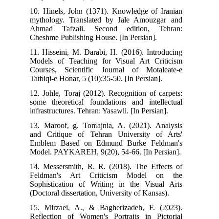
10. Hinels, John (1371). Knowledge of Iranian
mythology. Translated by Jale Amouzgar and
Ahmad Tafzali. Second edition, Tehran:
Cheshme Publishing House. [In Persian].
11. Hisseini, M. Darabi, H. (2016). Introducing
Models of Teaching for Visual Art Criticism
Courses, Scientific Journal of Motaleate-e
Tatbiqi-e Honar, 5 (10):35-50. [In Persian].
12. Johle, Toraj (2012). Recognition of carpets:
some theoretical foundations and intellectual
infrastructures. Tehran: Yasawli. [In Persian].
13. Maroof, g. Tomajnia, A. (2021). Analysis
and Critique of Tehran University of Arts'
Emblem Based on Edmund Burke Feldman's
Model. PAYKAREH, 9(20), 54-66. [In Persian].
14. Messersmith, R. R. (2018). The Effects of
Feldman's Art Criticism Model on the
Sophistication of Writing in the Visual Arts
(Doctoral dissertation, University of Kansas).
15. Mirzaei, A., & Bagherizadeh, F. (2023).
Reflection of Women's Portraits in Pictorial