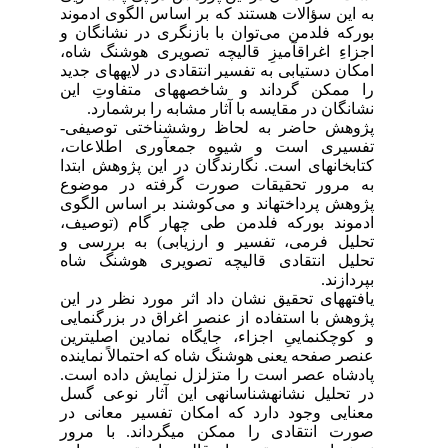
به این سؤالات هستند که بر اساس الگوی ادموند
بورکه فلدمن می‌توان با بازنگری در نشانگان و
اجزاءِ اغراق‎آمیزِ قالیچه‌ تصویری هوشنگ ‎شاه،
امکان دستیابی به تفسیر انتقادی در لایه‎های جدید
را ممکن گرداند و شاخصه‎های متفاوتِ این
نشانگان در مقایسه با آثار مشابه را برشمارد.
پژوهش حاضر به لحاظ روششناختی توصیفی-
تفسیری است و شیوه جمع‎آوری اطلاعات،
کتابخانه‎ای است. نگارندگان در این پژوهش ابتدا
به مرور تحقیقات صورت گرفته در موضوع
پژوهش پرداخته‎اند و می‌کوشند بر اساس الگوی
ادموند بورکه فلدمن طی چهار گام (توصیف،
تحلیل فرمی، تفسیر و ارزیابی) به بررسی و
تحلیل انتقادی قالیچه‌ تصویری هوشنگ شاه
بپردازند.
یافتههای تحقیق نشان داد اثر مورد نظر در این
پژوهش با استفاده از عنصر اغراق در بزرگ‎نمایی
و کوچک‎نماییِ اجزاء،‎ جایگاه نمادین اصلی‎ترین
عنصر صفحه یعنی هوشنگ ‎شاه که احتمالاً نماینده
پادشاه عصر است را متزلزل نمایش داده است.
در تحلیل نشانه‎شناسانه‎ی این آثار نوعی گسل
معنایی وجود دارد که امکان تفسیر معانی در
صورت‎ انتقادی را ممکن می‎گرداند. با مرور