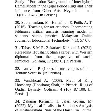
Study of Formation Backgrounds of Inter-hybrid
Camel Motifs in the Qajar Period Rugs and Their
Influence from Other Arts. Negareh Journal,
16(60), 59-75. [In Persian].
30. Subramaniam, M., Hanafi, J., & Putih, A. T.
(2016). Teaching for art criticism: Incorporating
feldman's critical analysis learning model in
students' studio practice. Malaysian Online
Journal of Educational Technology, 4(1), 57-67.
31. Tabasi S M R, Zakariaee Kermani I. (2021).
Rereading Houshang Shah's carpet with Western
diplomats from the perspective of social
semiotics. Goljaam, 17 (39): 6. [In Persian].
32. Tanavoli, P. (1990). Picture carpets of Iran.
Tehran: Soroush. [In Persian].
33. Vandshoari A. (2008). Myth of King
Hooshang (Hooshang Shah) in Pictorial Rugs of
Qadjar Dynasty. Goljaam; 4 (10), 87-100. [In
Persian].
34. Zakariai Kermani, I. Jafari Gojani, M.
(2022). Mythical Idealism in Semiotics Analysis
of Hoshangshahi Rugs of the Qajar Era. Journal