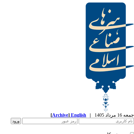
[
Archive
]
English
|