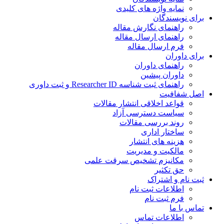
نمایه واژه های کلیدی
ی نویسندگان
راهنمای نگارش مقاله
راهنمای ارسال مقاله
فرم ارسال مقاله
ی داوران
راهنمای داوران
داوران پیشین
راهنمای ثبت شناسه Researcher ID و ثبت داوری
 شفافیت
قواعد اخلاقی انتشار مقالات
سیاست دسترسی آزاد
روند بررسی مقالات
ساختار اداری
هزینه های انتشار
مالکیت و مدیریت
ﻣﮑﺎﻧﯿﺰم ﺗﺸﺨﯿﺺ ﺳﺮﻗﺖ ﻋﻠﻤﯽ
حق تکثیر
 نام و اشتراک
اطلاعات ثبت نام
فرم ثبت نام
س با ما
اطلاعات تماس