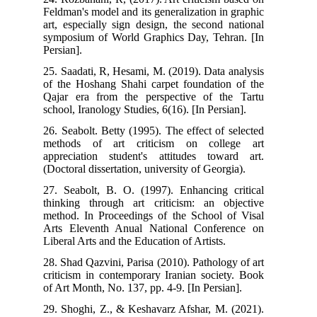
Feldman's model and its generalization in graphic
art, especially sign design, the second national
symposium of World Graphics Day, Tehran. [In
Persian].
25. Saadati, R, Hesami, M. (2019). Data analysis
of the Hoshang Shahi carpet foundation of the
Qajar era from the perspective of the Tartu
school, Iranology Studies, 6(16). [In Persian].
26. Seabolt. Betty (1995). The effect of selected
methods of art criticism on college art
appreciation student's attitudes toward art.
(Doctoral dissertation, university of Georgia).
27. Seabolt, B. O. (1997). Enhancing critical
thinking through art criticism: an objective
method. In Proceedings of the School of Visal
Arts Eleventh Anual National Conference on
Liberal Arts and the Education of Artists.
28. Shad Qazvini, Parisa (2010). Pathology of art
criticism in contemporary Iranian society. Book
of Art Month, No. 137, pp. 4-9. [In Persian].
29. Shoghi, Z., & Keshavarz Afshar, M. (2021).