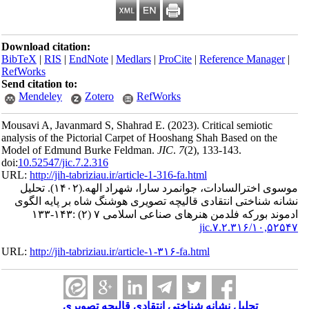
Download citation:
BibTeX
|
RIS
|
EndNote
|
Medlars
|
ProCite
|
Reference Man
RefWorks
Send citation to:
Mendeley
Zotero
RefWorks
Mousavi A, Javanmard S, Shahrad E.
(2023).
Critical semioti
analysis of the Pictorial Carpet of Hooshang Shah Based on 
Model of Edmund Burke Feldman.
JIC
.
7
(2)
, 133-143.
doi:
10.52547/jic.7.2.316
URL:
http://jih-tabriziau.ir/article-1-316-fa.html
تحلیل
(۱۴۰۲).
اخترالسادات، جوانمرد سارا، شهراد الهه
نشانه ‎ناختی انتقادی قالیچه‌ تصویری هوشنگ‌ شاه بر پایه الگوی
ورکه فلدمن هنرهای صناعی اسلامی ۷ (۲) :۱۴۳-۱۳۳
۱۰,۵۲۵۴
URL:
http://jih-tabriziau.ir/article-۱-۳۱۶-fa.html
تحلیل نشانه ‎شناختی انتقادی قالیچه‌ تصویری