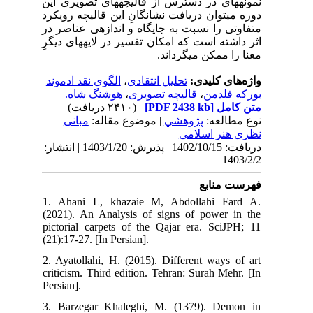
نمونه‎های در دسترس از قالیچه‏های تصویری این
دوره می‎توان دریافت نشانگانِ این قالیچه رویکرد
متفاوتی را نسبت به جایگاه و اندازه‏ی عناصر در
اثر داشته است که امکان تفسیر در لایه‎های دیگرِ
معنا را ممکن می‎گرداند.
الگوی نقد ادموند
،
تحلیل انتقادی
واژه‌های کلیدی:
هوشنگ شاه.
،
قالیچه تصویری
،
بورکه فلدمن
(۲۴۱۰ دریافت)
[PDF 2438 kb]
متن کامل
نوع مطالعه:
پژوهشي
| موضوع مقاله:
مبانی
نظری هنر اسلامی
دریافت: 1402/10/15 | پذیرش: 1403/1/20 | انتشار:
1403/2/2
فهرست منابع
1. Ahani L, khazaie M, Abdollahi Fard A.
(2021). An Analysis of signs of power in the
pictorial carpets of the Qajar era. SciJPH; 11
(21):17-27. [In Persian].
2. Ayatollahi, H. (2015). Different ways of art
criticism. Third edition. Tehran: Surah Mehr. [In
Persian].
3. Barzegar Khaleghi, M. (1379). Demon in