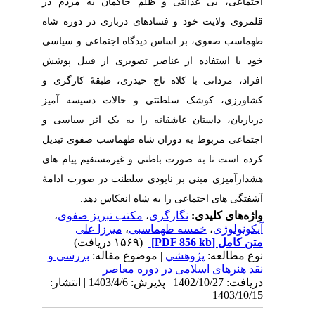
اجتماعی، بی عدالتی و ظلم حاکمان به مردم در
قلمروی ولایت خود و فسادهای درباری در دوره شاه
طهماسب صفوی، بر اساس دیدگاه اجتماعی و سیاسی
خود با استفاده از عناصر تصویری از قبیل پوشش
افراد، مردانی با کلاه تاج حیدری، طبقۀ کارگری و
کشاورزی، کوشک سلطنتی و حالات دسیسه آمیز
درباریان، داستان عاشقانه را به یک اثر سیاسی و
اجتماعی مربوط به دوران شاه طهماسب صفوی تبدیل
کرده است تا به ‌صورت باطنی و غیرمستقیم پیام های
هشدارآمیزی مبنی بر نابودی سلطنت در صورت ادامۀ
آشفتگی های اجتماعی را به شاه انعکاس دهد.
،
مکتب تبریز صفوی
،
نگارگری
واژه‌های کلیدی:
میرزا علی
،
خمسه طهماسبی
،
آیکونولوژی
(۱۵۶۹ دریافت)
[PDF 856 kb]
متن کامل
نوع مطالعه:
پژوهشي
| موضوع مقاله:
بررسی و
نقد هنرهای اسلامی در دوره معاصر
دریافت: 1402/10/27 | پذیرش: 1403/4/6 | انتشار:
1403/10/15