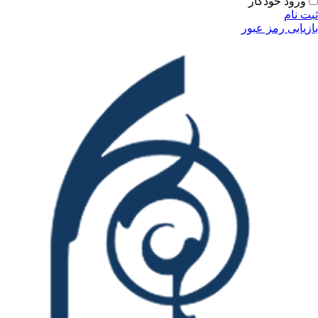
ودکار
مز عبور