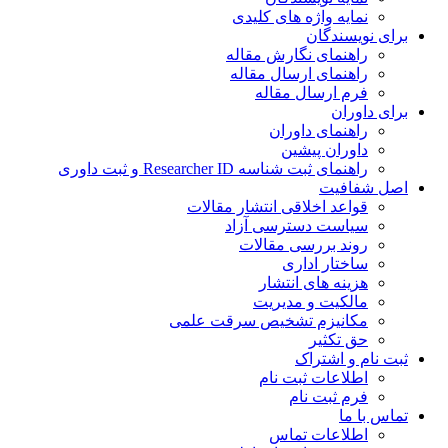
نمایه واژه های کلیدی
ی نویسندگان
راهنمای نگارش مقاله
راهنمای ارسال مقاله
فرم ارسال مقاله
ی داوران
راهنمای داوران
داوران پیشین
راهنمای ثبت شناسه Researcher ID و ثبت داوری
 شفافیت
قواعد اخلاقی انتشار مقالات
سیاست دسترسی آزاد
روند بررسی مقالات
ساختار اداری
هزینه های انتشار
مالکیت و مدیریت
ﻣﮑﺎﻧﯿﺰم ﺗﺸﺨﯿﺺ ﺳﺮﻗﺖ ﻋﻠﻤﯽ
حق تکثیر
 نام و اشتراک
اطلاعات ثبت نام
فرم ثبت نام
س با ما
اطلاعات تماس