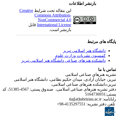
بازنشر اطلاعات
Creative
این مقاله تحت شرایط
Commons Attribution-
NonCommercial 4.0
قابل
International License
بازنشر است.
ی مرتبط
شگاه هنر اسلامی تبریز
یون نشریات وزارت علوم
شکده هنرهای صناعی دانشگاه هنر اسلامی تبریز
ا
رهای صناعی اسلامی
ابان آزادی، میدان حکیم نظامی، دانشگاه هنر اسلامی
انشکده هنرهای صناعی اسلامی
دفتر نشریه هنرهای صناعی اسلامی، صندوق پستی: 4567-51385، کد
4135297551-98+
تر نشریه