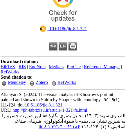
‎ 10.61186/jic.8.1.321
Download citation:
BibTeX
|
RIS
|
EndNote
|
Medlars
|
ProCite
|
Reference Man
RefWorks
Send citation to:
Mendeley
Zotero
RefWorks
Allahyari S.
(2024).
The visual analysis of Khosrow's portrai
painted and shown to Shirin by Shapur with iconology.
JIC
.
111-124. doi:
10.61186/jic.8.1.321
URL:
http://jih-tabriziau.ir/article-1-321-fa.html
تحلیل بصری نگارۀ «شاپور صورت خسرو را
(۱۴۰۳).
ری سهند
ین نشان می دهد» با شیوۀ آیکونولوژی هنرهای صناعی
۱۰,۶۱۱۸۶/jic.۸.۱.۳۲۱
۱۱۱