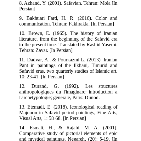
8. Azhand, Y. (2001). Safavian. Tehran: Mola [In
Persian]
9. Bakhtiari Fard, H. R. (2016). Color and
communication. Tehran: Fakhrakia. [In Persian]
10. Brown, E. (1965). The history of Iranian
literature, from the beginning of the Safavid era
to the present time. Translated by Rashid Yasemi.
Tehran: Zavar. [In Persian]
11. Dadvar, A., & Pourkazmi L. (2013). Iranian
Pant in paintings of the Ilkhani, Timurid and
Safavid eras, two quarterly studies of Islamic art,
10: 23-41. [In Persian]
12. Durand, G. (1992). Les structures
anthropologiques du l'imaginare: introduction a
l'archetypologie; generale, Paris: Dunod.
13. Etemadi, E. (2018). Iconological reading of
Majnoon in Safavid period paintings, Fine Arts,
Visual Arts, 1: 58-68. [In Persian]
14. Esmati, H., & Rajabi, M. A. (2001).
Comparative study of pictorial elements of epic
and mystical paintings, Negareh, (20): 5-19. [In