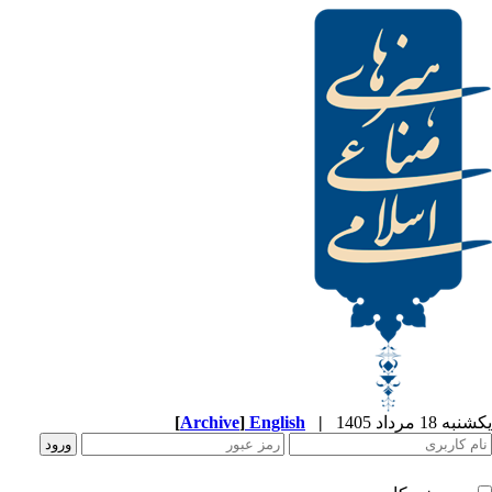
[
Archive
]
English
|