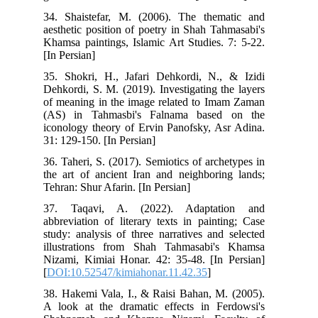
34. Shaistefar, M. (2006). The thematic and
aesthetic position of poetry in Shah Tahmasabi's
Khamsa paintings, Islamic Art Studies. 7: 5-22.
[In Persian]
35. Shokri, H., Jafari Dehkordi, N., & Izidi
Dehkordi, S. M. (2019). Investigating the layers
of meaning in the image related to Imam Zaman
(AS) in Tahmasbi's Falnama based on the
iconology theory of Ervin Panofsky, Asr Adina.
31: 129-150. [In Persian]
36. Taheri, S. (2017). Semiotics of archetypes in
the art of ancient Iran and neighboring lands;
Tehran: Shur Afarin. [In Persian]
37. Taqavi, A. (2022). Adaptation and
abbreviation of literary texts in painting; Case
study: analysis of three narratives and selected
illustrations from Shah Tahmasabi's Khamsa
Nizami, Kimiai Honar. 42: 35-48. [In Persian]
[
DOI:10.52547/kimiahonar.11.42.35
]
38. Hakemi Vala, I., & Raisi Bahan, M. (2005).
A look at the dramatic effects in Ferdowsi's