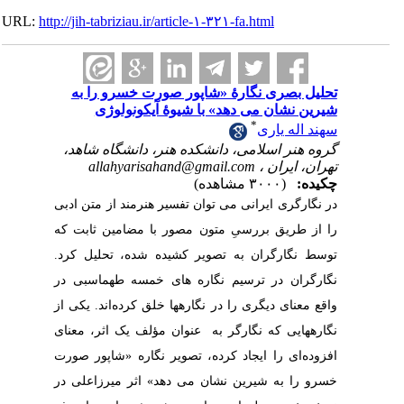
URL:
http://jih-tabriziau.ir/article-۱-۳۲۱-fa.html
تحلیل بصری نگارۀ «شاپور صورت خسرو را به
شیرین نشان می دهد» با شیوۀ آیکونولوژی
*
سهند اله یاری
گروه هنر اسلامی، دانشکده هنر، دانشگاه شاهد،
allahyarisahand@gmail.com
تهران، ایران ،
چکیده:
(۳۰۰۰ مشاهده)
در نگارگری ایرانی می توان تفسیر هنرمند از متن ادبی
را از طریق بررسیِ متون مصور با مضامین ثابت که
توسط نگارگران به تصویر کشیده شده، تحلیل کرد.
نگارگران در ترسیم نگاره های خمسه طهماسبی در
واقع معنای دیگری را در نگاره‎ها خلق کرده‌اند. یکی از
نگاره‎هایی که نگارگر به عنوان مؤلف یک اثر، معنای
افزوده‌ای را ایجاد کرده، تصویر نگاره «شاپور صورت
خسرو را به شیرین نشان می دهد» اثر میرزاعلی در