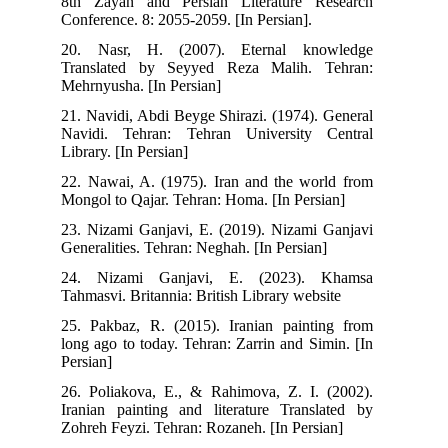
8th Zayan and Persian Literature Research
Conference. 8: 2055-2059. [In Persian].
20. Nasr, H. (2007). Eternal knowledge
Translated by Seyyed Reza Malih. Tehran:
Mehrnyusha. [In Persian]
21. Navidi, Abdi Beyge Shirazi. (1974). General
Navidi. Tehran: Tehran University Central
Library. [In Persian]
22. Nawai, A. (1975). Iran and the world from
Mongol to Qajar. Tehran: Homa. [In Persian]
23. Nizami Ganjavi, E. (2019). Nizami Ganjavi
Generalities. Tehran: Neghah. [In Persian]
24. Nizami Ganjavi, E. (2023). Khamsa
Tahmasvi. Britannia: British Library website
25. Pakbaz, R. (2015). Iranian painting from
long ago to today. Tehran: Zarrin and Simin. [In
Persian]
26. Poliakova, E., & Rahimova, Z. I. (2002).
Iranian painting and literature Translated by
Zohreh Feyzi. Tehran: Rozaneh. [In Persian]