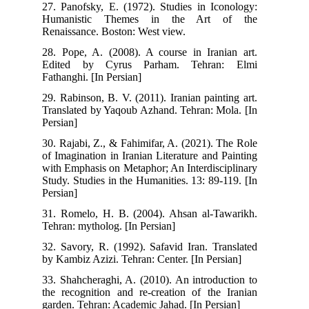
27. Panofsky, E. (1972). Studies in Iconology:
Humanistic Themes in the Art of the
Renaissance. Boston: West view.
28. Pope, A. (2008). A course in Iranian art.
Edited by Cyrus Parham. Tehran: Elmi
Fathanghi. [In Persian]
29. Rabinson, B. V. (2011). Iranian painting art.
Translated by Yaqoub Azhand. Tehran: Mola. [In
Persian]
30. Rajabi, Z., & Fahimifar, A. (2021). The Role
of Imagination in Iranian Literature and Painting
with Emphasis on Metaphor; An Interdisciplinary
Study. Studies in the Humanities. 13: 89-119. [In
Persian]
31. Romelo, H. B. (2004). Ahsan al-Tawarikh.
Tehran: mytholog. [In Persian]
32. Savory, R. (1992). Safavid Iran. Translated
by Kambiz Azizi. Tehran: Center. [In Persian]
33. Shahcheraghi, A. (2010). An introduction to
the recognition and re-creation of the Iranian
garden. Tehran: Academic Jahad. [In Persian]