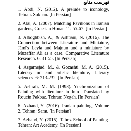
فهرست منابع
1. Abdi, N. (2012). A prelude to iconology,
Tehran: Sokhan. [In Persian]
2. Alai, A. (2007). Matching Pavilions in Iranian
gardens, Golestan Honar. 11: 55-67. [In Persian]
3. Alboghbish, A., & Ashtiani, N. (2016). The
Connection between Literature and Miniature,
Jāmī's Leyla and Majnun and a miniature by
Muzaffar Ali as a case, Comparative Literature
Research. 6: 31-55. [In Persian]
4. Asgarnejad, M., & Gozashti, M. A. (2015).
Literary art and artistic literature, Literary
sciences. 6: 213-232. [In Persian]
5. Ashrafi, M. M. (1998). Ynchronization of
Painting with literature in Iran. Translated by
Rouein Pakbaz. Tehran: Negah. [In Persian]
6. Azhand, Y. (2016). Iranian painting, Volume
2. Tehran: Samt. [In Persian]
7. Azhand, Y. (2015). Tabriz School of Painting.
Tehran: Art Academy. [In Persian]