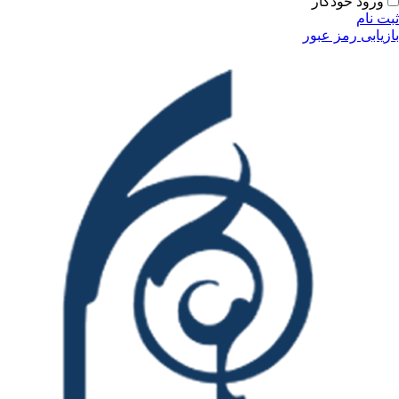
ودکار
مز عبور