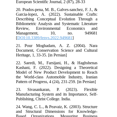
European Scientific Journal, 2 (87), 28-33
20. Prados-pena, M. B., Galves-sanchez, F. J., &
Garcia-lopez, A. (2022). Sustainable Crafts:
Describing Conceptual Evolution Through a
Bibliometric Analysis and Systematic Literature
Review, Environmental Economics and
Management, 10, no. 949681
[
DOI:10.3389/fenvs.2022.949681
]
21. Pour Moghadam, A. Z. (2004). Nara
Document, Conservation Science and Cultural
Heritage, 1, 33-35. [in Persian]
22. Saeedi, M., Farsijani, H., & Haghshenas
Kashani, F. (2022). Designing a Theoretical
Model of New Product Development to Reach
the World-class Automobile Industry, Iranian
Pattern of Progress, 4 (24), 231-259. [in Persian]
23. Sivasankaran, P. (2023). Flexible
Manufacturing System and its Importance, Self-
Publishing, Christ College. India.
24. Wang, C. L., & Peavaiz, K. (2003). Structure
and Structural Dimensions for Knowledge-
Based Organizations, Measuring Business