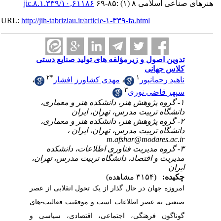
۱۰,۶۱۱۸۶/jic.۸.۱.۳۳۹
اعی اسلامی ۸ (۱) :۸۵-۶۹
URL:
http://jih-tabriziau.ir/article-۱-۳۳۹-fa.html
تدوین اصول و زیرمؤلفه های تولید صنایع دستی
کلاس جهانی
۲
*
۱
،
مهدی کشاورز افشار
،
ناهید رحمانپور
۳
سپهر قاضی نوری
۱- گروه پژوهش هنر، دانشکده هنر و معماری،
دانشگاه تربیت مدرس، تهران، ایران
۲- گروه پژوهش هنر، دانشکده هنر و معماری،
دانشگاه تربیت مدرس، تهران، ایران ،
m.afshar@modares.ac.ir
۳- گروه مدیریت فناوری اطلاعات، دانشکده
مدیریت و اقتصاد، دانشگاه تربیت مدرس، تهران،
ایران
چکیده:
(۳۱۵۴ مشاهده)
امروزه جهان در حال گذار از یک تحول انقلابی از عصر
صنعتی به عصر اطلاعات است و موفقیت فعالیت-های
گوناگون فرهنگی، اجتماعی، اقتصادی، سیاسی و