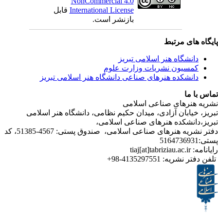
NonCommercial 4.0
قابل
International License
بازنشر است.
ی مرتبط
شگاه هنر اسلامی تبریز
یون نشریات وزارت علوم
شکده هنرهای صناعی دانشگاه هنر اسلامی تبریز
ا
رهای صناعی اسلامی
ابان آزادی، میدان حکیم نظامی، دانشگاه هنر اسلامی
انشکده هنرهای صناعی اسلامی
دفتر نشریه هنرهای صناعی اسلامی، صندوق پستی: 4567-51385، کد
4135297551-98+
تر نشریه