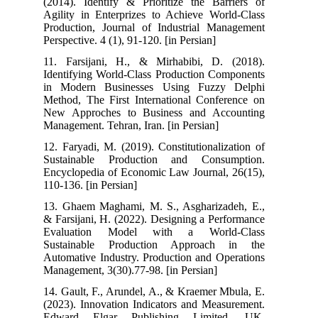
(2014). Identify & Prioritize the Barriers of
Agility in Enterprizes to Achieve World-Class
Production, Journal of Industrial Management
Perspective. 4 (1), 91-120. [in Persian]
11. Farsijani, H., & Mirhabibi, D. (2018).
Identifying World-Class Production Components
in Modern Businesses Using Fuzzy Delphi
Method, The First International Conference on
New Approches to Business and Accounting
Management. Tehran, Iran. [in Persian]
12. Faryadi, M. (2019). Constitutionalization of
Sustainable Production and Consumption.
Encyclopedia of Economic Law Journal, 26(15),
110-136. [in Persian]
13. Ghaem Maghami, M. S., Asgharizadeh, E.,
& Farsijani, H. (2022). Designing a Performance
Evaluation Model with a World-Class
Sustainable Production Approach in the
Automative Industry. Production and Operations
Management, 3(30).77-98. [in Persian]
14. Gault, F., Arundel, A., & Kraemer Mbula, E.
(2023). Innovation Indicators and Measurement.
Edward Elgar Publishing Limited, UK.