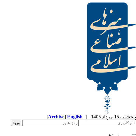
[
Archive
]
English
|