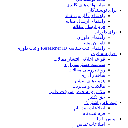
نمایه واژه های کلیدی
ی نویسندگان
راهنمای نگارش مقاله
راهنمای ارسال مقاله
فرم ارسال مقاله
ی داوران
راهنمای داوران
داوران پیشین
راهنمای ثبت شناسه Researcher ID و ثبت داوری
 شفافیت
قواعد اخلاقی انتشار مقالات
سیاست دسترسی آزاد
روند بررسی مقالات
ساختار اداری
هزینه های انتشار
مالکیت و مدیریت
ﻣﮑﺎﻧﯿﺰم ﺗﺸﺨﯿﺺ ﺳﺮﻗﺖ ﻋﻠﻤﯽ
حق تکثیر
 نام و اشتراک
اطلاعات ثبت نام
فرم ثبت نام
س با ما
اطلاعات تماس