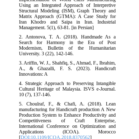
Using an Integrated Approach of Interpretive
Structural Modeling (ISM), Graph Theory and
Matrix Approach (GTMA): A Case Study for
Iran Khodro and Saipa in Iran. Industrial
Management. 5(1), 63-81. [in Persian]
2. Antonova, T. A. (2018). Handmade As a
Search for Harmony in the Era of Post
Modernism, Bulletin of the Humanitarian
University. 3 (22), 142-146.
3. Ariffin, W. J., Shahfiq, S., Ahmad, F., Ibrahim,
A., & Ghazalli, F. S. (2023). Handicraft
Innovations: A
4. Strategic Approach to Preserving Intangible
Cultural Heritage of Malaysia. ISVS e-Journal.
10 (7), 137-146.
5. Choulraf, F., & Chafi, A. (2018). Lean
manufacturing for Handicraft production A New
Production System to Enhance Productivity and
Competitiveness of Craft Enterprise,
International Conference on Optimization and
Applications (ICOA). Morocco
[
DOI:10.1109/ICOA.2018.8370562
]