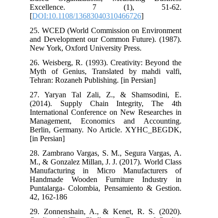
Excellence. 7 (1), 51-62.
[
DOI:10.1108/13683040310466726
]
25. WCED (World Commission on Environment
and Development our Common Future). (1987).
New York, Oxford University Press.
26. Weisberg, R. (1993). Creativity: Beyond the
Myth of Genius, Translated by mahdi valfi,
Tehran: Rozaneh Publishing. [in Persian]
27. Yaryan Tal Zali, Z., & Shamsodini, E.
(2014). Supply Chain Integrity, The 4th
International Conference on New Researches in
Management, Economics and Accounting.
Berlin, Germany. No Article. XYHC_BEGDK,
[in Persian]
28. Zambrano Vargas, S. M., Segura Vargas, A.
M., & Gonzalez Millan, J. J. (2017). World Class
Manufacturing in Micro Manufacturers of
Handmade Wooden Furniture Industry in
Puntalarga- Colombia, Pensamiento & Gestion.
42, 162-186
29. Zonnenshain, A., & Kenet, R. S. (2020).