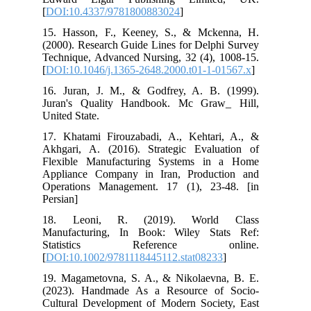
[
DOI:10.4337/9781800883024
]
15. Hasson, F., Keeney, S., & Mckenna, H.
(2000). Research Guide Lines for Delphi Survey
Technique, Advanced Nursing, 32 (4), 1008-15.
[
DOI:10.1046/j.1365-2648.2000.t01-1-01567.x
]
16. Juran, J. M., & Godfrey, A. B. (1999).
Juran's Quality Handbook. Mc Graw_ Hill,
United State.
17. Khatami Firouzabadi, A., Kehtari, A., &
Akhgari, A. (2016). Strategic Evaluation of
Flexible Manufacturing Systems in a Home
Appliance Company in Iran, Production and
Operations Management. 17 (1), 23-48. [in
Persian]
18. Leoni, R. (2019). World Class
Manufacturing, In Book: Wiley Stats Ref:
Statistics Reference online.
[
DOI:10.1002/9781118445112.stat08233
]
19. Magametovna, S. A., & Nikolaevna, B. E.
(2023). Handmade As a Resource of Socio-
Cultural Development of Modern Society, East