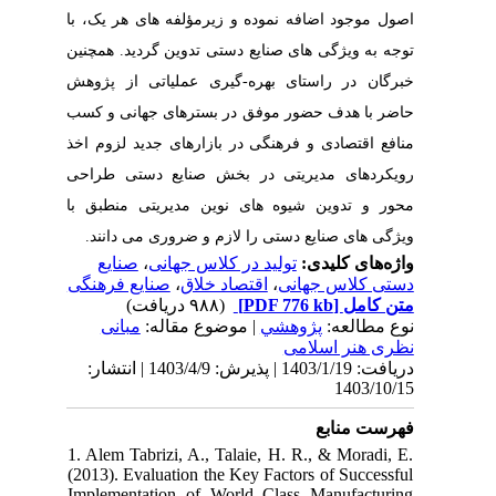
اصول موجود اضافه نموده و زیرمؤلفه های هر یک، با
توجه به ویژگی های صنایع دستی تدوین گردید. همچنین
خبرگان در راستای بهره-گیری عملیاتی از پژوهش
حاضر با هدف حضور موفق در بسترهای جهانی و کسب
منافع اقتصادی و فرهنگی در بازارهای جدید لزوم اخذ
رویکردهای مدیریتی در بخش صنایع دستی طراحی
محور و تدوین شیوه های نوین مدیریتی منطبق با
ویژگی های صنایع دستی را لازم و ضروری می دانند.
صنایع
،
تولید در کلاس جهانی
واژه‌های کلیدی:
صنایع فرهنگی
،
اقتصاد خلاق
،
دستی کلاس جهانی
(۹۸۸ دریافت)
[PDF 776 kb]
متن کامل
نوع مطالعه:
پژوهشي
| موضوع مقاله:
مبانی
نظری هنر اسلامی
دریافت: 1403/1/19 | پذیرش: 1403/4/9 | انتشار:
1403/10/15
فهرست منابع
1. Alem Tabrizi, A., Talaie, H. R., & Moradi, E.
(2013). Evaluation the Key Factors of Successful
Implementation of World Class Manufacturing