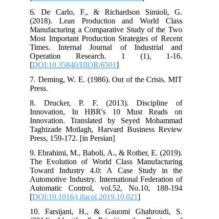
6. De Carlo, F., & Richardson Simioli, G.
(2018). Lean Production and World Class
Manufacturing a Comparative Study of the Two
Most Important Production Strategies of Recent
Times. Internal Journal of Industrial and
Operation Research. 1 (1), 1-16.
[
DOI:10.35840/IJIOR/6501
]
7. Deming, W. E. (1986). Out of the Crisis. MIT
Press.
8. Drucker, P. F. (2013). Discipline of
Innovation, In HBR's 10 Must Reads on
Innovation. Translated by Seyed Mohammad
Taghizade Motlagh, Harvard Business Review
Press, 159-172. [in Persian]
9. Ebrahimi, M., Baboli, A., & Rother, E. (2019).
The Evolution of World Class Manufacturing
Toward Industry 4.0: A Case Study in the
Automotive Industry. International Federation of
Automatic Control, vol.52, No.10, 188-194
[
DOI:10.1016/j.ifacol.2019.10.021
]
10. Farsijani, H., & Gauomi Ghahroudi, S.