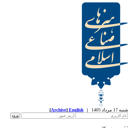
[
Archive
]
English
|