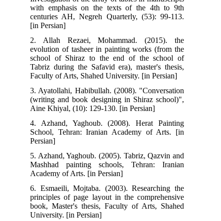
with emphasis on the texts of the 4th to 9th
centuries AH, Negreh Quarterly, (53): 99-113.
[in Persian]
2. Allah Rezaei, Mohammad. (2015). the
evolution of tasheer in painting works (from the
school of Shiraz to the end of the school of
Tabriz during the Safavid era), master's thesis,
Faculty of Arts, Shahed University. [in Persian]
3. Ayatollahi, Habibullah. (2008). "Conversation
(writing and book designing in Shiraz school)",
Aine Khiyal, (10): 129-130. [in Persian]
4. Azhand, Yaghoub. (2008). Herat Painting
School, Tehran: Iranian Academy of Arts. [in
Persian]
5. Azhand, Yaghoub. (2005). Tabriz, Qazvin and
Mashhad painting schools, Tehran: Iranian
Academy of Arts. [in Persian]
6. Esmaeili, Mojtaba. (2003). Researching the
principles of page layout in the comprehensive
book, Master's thesis, Faculty of Arts, Shahed
University. [in Persian]