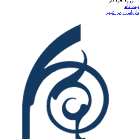
ودکار
مز عبور