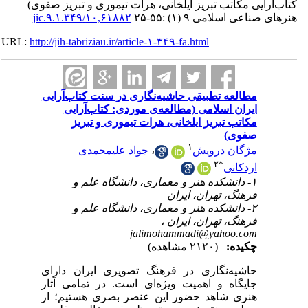
ایی مکاتب تبریز ایلخانی، هرات تیموری و تبریز صفوی)
اعی اسلامی ۹ (۱) :۵۵-۲۵
۱۰,۶۱۸۸۲/jic.۹.۱.۳۴۹
URL:
http://jih-tabriziau.ir/article-۱-۳۴۹-fa.html
مطالعه‌ تطبیقی حاشیه‌نگاری در سنت کتاب‌آرایی
ایران اسلامی (مطالعه‌ی موردی: کتاب‌آرایی
مکاتب تبریز ایلخانی، هرات تیموری و تبریز
صفوی)
۱
مژگان درویش
،
جواد علیمحمدی
۲
*
اردکانی
۱- دانشکده‌ هنر و معماری، دانشگاه علم و
فرهنگ، تهران، ایران
۲- دانشکده‌ هنر و معماری، دانشگاه علم و
فرهنگ، تهران، ایران ،
jalimohammadi@yahoo.com
چکیده:
(۲۱۲۰ مشاهده)
حاشیه‌نگاری در فرهنگ تصویری ایران دارای
جایگاه و اهمیت ویژه‌ای است. در تمامی آثار
هنری شاهد حضور این عنصر بصری هستیم؛ از