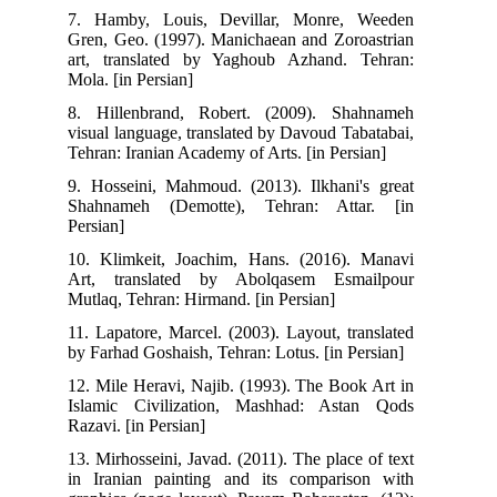
7. Hamby, Louis, Devillar, Monre, Weeden
Gren, Geo. (1997). Manichaean and Zoroastrian
art, translated by Yaghoub Azhand. Tehran:
Mola. [in Persian]
8. Hillenbrand, Robert. (2009). Shahnameh
visual language, translated by Davoud Tabatabai,
Tehran: Iranian Academy of Arts. [in Persian]
9. Hosseini, Mahmoud. (2013). Ilkhani's great
Shahnameh (Demotte), Tehran: Attar. [in
Persian]
10. Klimkeit, Joachim, Hans. (2016). Manavi
Art, translated by Abolqasem Esmailpour
Mutlaq, Tehran: Hirmand. [in Persian]
11. Lapatore, Marcel. (2003). Layout, translated
by Farhad Goshaish, Tehran: Lotus. [in Persian]
12. Mile Heravi, Najib. (1993). The Book Art in
Islamic Civilization, Mashhad: Astan Qods
Razavi. [in Persian]
13. Mirhosseini, Javad. (2011). The place of text
in Iranian painting and its comparison with