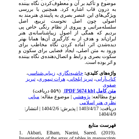
موضوع و تأکید بر آن و معطوف‌کردن نگاه بیننده
به درون قاب اشاره کرد. همچنین با بررسی
ویژگی‌های این عنصر بصری به پایبندی هنرمند به
اصولی چون اصل نحوست تربیع، اصل
سلسله‌مراتبی و پیروی از نظام رنگی خاص پی
بردیم که همگی از اصول زیباشناسانه‌ی هنر
ایران‌اند و هدف از به کارگیری آن‌ها همانا بهتر
دیده‌شدن اثر، آماده کردن نگاه مخاطب برای
ورود به متن اصلی، ایجاد فضایی برای سکون و
سکوت بصری و رابط و اتصال‌دهنده‌ی نگاه بیننده
و اثر بوده است.
واژه‌های کلیدی:
حاشیه‌نگاری
،
زیبایی‌شناسی
،
کتاب‌آرایی
،
تبریز ایلخانی
،
هرات تیموری
،
تبریز
صفوی
متن کامل
[PDF 5674 kb]
(۵۵۹ دریافت)
نوع مطالعه:
پژوهشي
| موضوع مقاله:
مبانی
نظری هنر اسلامی
دریافت: 1403/4/17 | پذیرش: 1404/2/6 | انتشار:
1404/4/9
فهرست منابع
1. Akbari, Elham, Naeini, Saeed. (2019).
Investigation of the array of tables in manuscripts