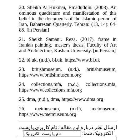
20. Sheikh Al-Hukmai, Emaduddin. (2008). An
ominous quadrature and manifestation of this
belief in the documents of the Islamic period of
Iran, Baharestan Quarterly, Tehran: (13, 14): 64-
85. [in Persian]
21. Sheikh Samani, Reza. (2017). frame in
Iranian painting, master's thesis, Faculty of Art
and Architecture, Kashan University. [in Persian]
22. bl.uk, (n.d.), bl.uk, https://www.bl.uk
23. britishmuseum, (n.d.), britishmuseum,
https://www.britishmuseum.org
24. collections.mfa, (n.d.), collections.mfa,
https://www.collections.mfa.org
25. dma, (n.d.), dma, https://www.dma.org
26. metmuseum, (n.d.), metmuseum,
https://www.metmuseum.org
ارسال نظر درباره این مقاله : نام کاربری یا پست
الکترونیک شما: