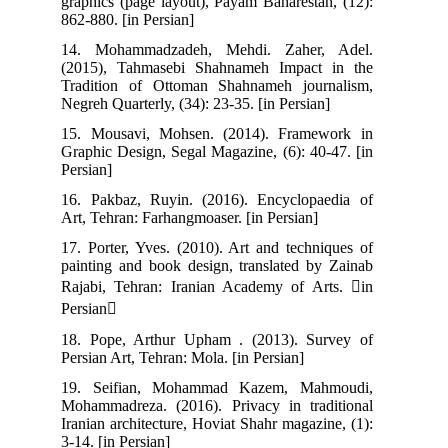
graphics (page layout), Payam Baharestan, (12):
862-880. [in Persian]
14. Mohammadzadeh, Mehdi. Zaher, Adel.
(2015), Tahmasebi Shahnameh Impact in the
Tradition of Ottoman Shahnameh journalism,
Negreh Quarterly, (34): 23-35. [in Persian]
15. Mousavi, Mohsen. (2014). Framework in
Graphic Design, Segal Magazine, (6): 40-47. [in
Persian]
16. Pakbaz, Ruyin. (2016). Encyclopaedia of
Art, Tehran: Farhangmoaser. [in Persian]
17. Porter, Yves. (2010). Art and techniques of
painting and book design, translated by Zainab
Rajabi, Tehran: Iranian Academy of Arts. in
Persian
18. Pope, Arthur Upham . (2013). Survey of
Persian Art, Tehran: Mola. [in Persian]
19. Seifian, Mohammad Kazem, Mahmoudi,
Mohammadreza. (2016). Privacy in traditional
Iranian architecture, Hoviat Shahr magazine, (1):
3-14. [in Persian]