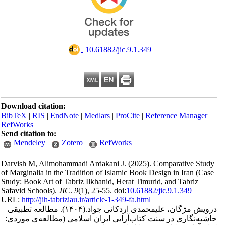
‎ 10.61882/jic.9.1.349
Download citation:
BibTeX
|
RIS
|
EndNote
|
Medlars
|
ProCite
|
Reference Man
RefWorks
Send citation to:
Mendeley
Zotero
RefWorks
Darvish M, Alimohammadi Ardakani J.
(2025).
Comparative
of Marginalia in the Tradition of Islamic Book Design in Iran
Study: Book Art of Tabriz Ilkhanid, Herat Timurid, and Tabri
Safavid Schools).
JIC
.
9
(1)
, 25-55. doi:
10.61882/jic.9.1.349
URL:
http://jih-tabriziau.ir/article-1-349-fa.html
مژگان، علیمحمدی اردکانی جواد.
(۱۴۰۴).
مطالعه‌ تطبیقی
گاری در سنت کتاب‌آرایی ایران اسلامی (مطالعه‌ی موردی: