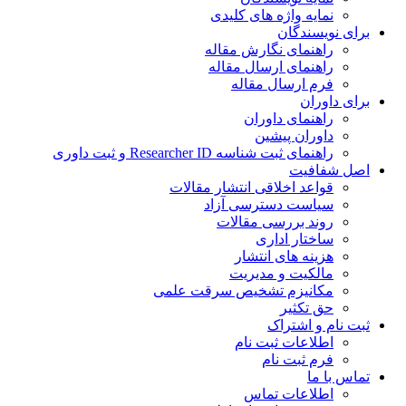
نمایه واژه های کلیدی
ی نویسندگان
راهنمای نگارش مقاله
راهنمای ارسال مقاله
فرم ارسال مقاله
ی داوران
راهنمای داوران
داوران پیشین
راهنمای ثبت شناسه Researcher ID و ثبت داوری
 شفافیت
قواعد اخلاقی انتشار مقالات
سیاست دسترسی آزاد
روند بررسی مقالات
ساختار اداری
هزینه های انتشار
مالکیت و مدیریت
ﻣﮑﺎﻧﯿﺰم ﺗﺸﺨﯿﺺ ﺳﺮﻗﺖ ﻋﻠﻤﯽ
حق تکثیر
 نام و اشتراک
اطلاعات ثبت نام
فرم ثبت نام
س با ما
اطلاعات تماس