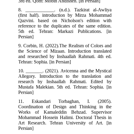
3rd ed. Qom: Mobin Andisheh. [in Persian]
8. ____________. (n.d.). Tazkirat al-Awliya
(first half). introduction by Mirza Mohammad
Qazvini. based on Nicholson's edition with
reference to the duplicates of the same edition.
5th ed. Tehran: Markazi Publications. [in
Persian]
9. Corbin, H. (2022).The Realism of Colors and
the Science of Mizaan. Introduction translated
and researched by Inshaallah Rahmati. 4th ed.
Tehran: Sophia. [in Persian]
10. _______. (2021). Avicenna and the Mystical
Allegory. Introduction to the translation and
research by Inshaallah Rahmati. Edited by
Mustafa Malekian. 5th ed. Tehran: Sophia. [in
Persian]
11. Eskandari Torbaghan, I. (2005).
Coordination of Design and Thinking in the
Works of Kamaleddin Behzad. Supervisor
Mohammad Hossein Halimi. Doctoral Thesis in
Art Research. Tehran University of Art. [in
Persian]