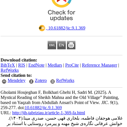
‎ 10.61882/jic.9.1.369
Download citation:
BibTeX
|
RIS
|
EndNote
|
Medlars
|
ProCite
|
Reference Man
RefWorks
Send citation to:
Mendeley
Zotero
RefWorks
Gholami Houjeghan F, Bolkhari Ghehi H, Sadri M.
(2025).
Mystical Reading of Sheikh Mahna and the Old Village” Pain
based on Yaqzah from Abdullah Ansari's Point of View.
JIC
.
259-277. doi:
10.61882/jic.9.1.369
URL:
http://jih-tabriziau.ir/article-1-369-fa.html
(۱۴۰۴).
 هوجقان فاطمه، بلخاری قهی حسن، صدری مینا
رفانی نگاره‌ی شیخ مهنه و پیرمرد روستایی با استناد بر