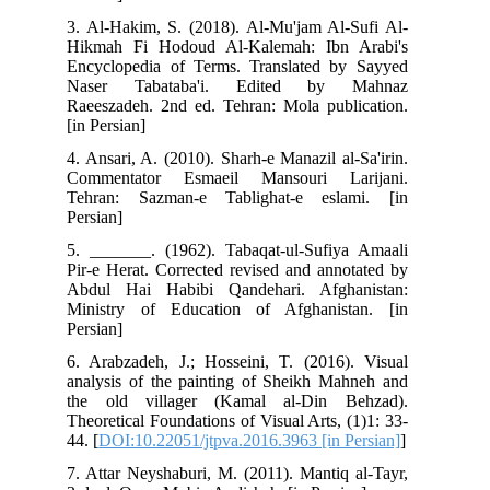
3. Al-Hakim, S. (2018). Al-Mu'jam Al-Sufi Al-
Hikmah Fi Hodoud Al-Kalemah: Ibn Arabi's
Encyclopedia of Terms. Translated by Sayyed
Naser Tabataba'i. Edited by Mahnaz
Raeeszadeh. 2nd ed. Tehran: Mola publication.
[in Persian]
4. Ansari, A. (2010). Sharh-e Manazil al-Sa'irin.
Commentator Esmaeil Mansouri Larijani.
Tehran: Sazman-e Tablighat-e eslami. [in
Persian]
5. _______. (1962). Tabaqat-ul-Sufiya Amaali
Pir-e Herat. Corrected revised and annotated by
Abdul Hai Habibi Qandehari. Afghanistan:
Ministry of Education of Afghanistan. [in
Persian]
6. Arabzadeh, J.; Hosseini, T. (2016). Visual
analysis of the painting of Sheikh Mahneh and
the old villager (Kamal al-Din Behzad).
Theoretical Foundations of Visual Arts, (1)1: 33-
44. [
DOI:10.22051/jtpva.2016.3963 [in Persian]
]
7. Attar Neyshaburi, M. (2011). Mantiq al-Tayr,