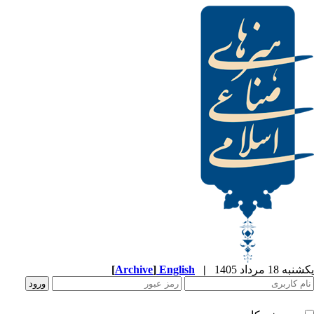
[
Archive
]
English
|