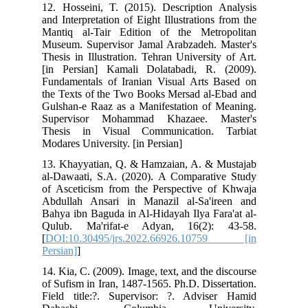
12. Hosseini, T. (2015). Description Analysis
and Interpretation of Eight Illustrations from the
Mantiq al-Tair Edition of the Metropolitan
Museum. Supervisor Jamal Arabzadeh. Master's
Thesis in Illustration. Tehran University of Art.
[in Persian]‏‫‬‭‬ Kamali Dolatabadi, R. (2009).
Fundamentals of Iranian Visual Arts Based on
the Texts of the Two Books Mersad al-Ebad and
Gulshan-e Raaz as a Manifestation of Meaning.
Supervisor Mohammad Khazaee. Master's
Thesis in Visual Communication. Tarbiat
Modares University. [in Persian]‬‬‬‬‬‬‬‬‬‬‬‬‬‬‬‬‬‬‬‬‬‬‬‬‬‬‬‬‬‬‬‬‬‬‬‬‬‬‬‬
13. Khayyatian, Q. & Hamzaian, A. & Mustajab
al-Dawaati, S.A. (2020). A Comparative Study
of Asceticism from the Perspective of Khwaja
Abdullah Ansari in Manazil al-Sa'ireen and
Bahya ibn Baguda in Al-Hidayah Ilya Fara'at al-
Qulub. Ma'rifat-e Adyan, 16(2): 43-58.
[
DOI:10.30495/jrs.2022.66926.10759 [in
Persian]
]
14. Kia, C. (2009). Image, text, and the discourse
of Sufism in Iran, 1487-1565. Ph.D. Dissertation.
Field title:?. Supervisor: ?. Adviser Hamid