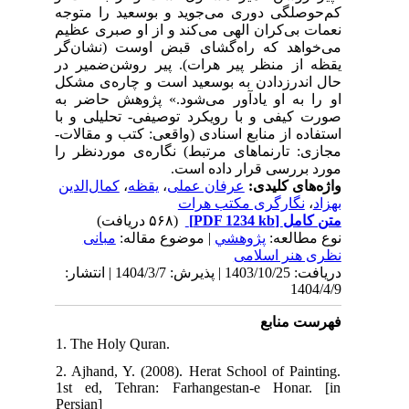
کم‌حوصلگی دوری می‌جوید و بوسعید را متوجه
نعمات بی‌کران الهی می‌کند و از او صبری عظیم
می‌خواهد که راه‌گشای قبض اوست (نشان‌گر
یقظه از منظر پیر هرات). پیر روشن‌ضمیر در
حال اندرزدادن به بوسعید است و چاره‌ی مشکل
او را به او یادآور می‌شود.» پژوهش حاضر به
صورت کیفی و با رویکرد توصیفی- تحلیلی و با
استفاده از منابع اسنادی (واقعی: کتب و مقالات-
مجازی: تارنماهای مرتبط) نگاره‌ی موردنظر را
مورد بررسی قرار داده ‌است.
کمال‌الدین
،
یقظه
،
عرفان عملی
واژه‌های کلیدی:
نگارگری مکتب هرات
،
بهزاد
(۵۶۸ دریافت)
[PDF 1234 kb]
متن کامل
نوع مطالعه:
پژوهشي
| موضوع مقاله:
مبانی
نظری هنر اسلامی
دریافت: 1403/10/25 | پذیرش: 1404/3/7 | انتشار:
1404/4/9
فهرست منابع
1. The Holy Quran.
2. Ajhand, Y. (2008). Herat School of Painting.
1st ed, Tehran: Farhangestan-e Honar. [in
Persian]