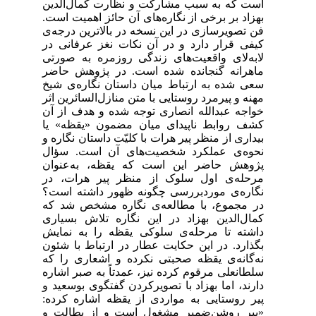
است که به سبب مشارکت و نظارت کمال‌الدین
بهزاد بر برخی از نگاره‌های آن حائز اهمیت است.
فن تصویرسازی در این نسخه در بالاترین درجه‌ی
کیفی قرار دارد و در آن نکات نغز عرفانی در
لابه‌لای واقعیت‌های زندگی روزمره به صورتی
ماهرانه گنجانده شده‌ است. در پژوهش حاضر
سعی شده به ارتباط میان داستان نگاره‌ی شیخ
مهنه و پیرمرد روستایی با متن منازل‌السائرین اثر
خواجه عبدالله انصاری توجه شده و هدف از آن
کشف روابط ناپیدای میان مضمون «یقظه» یا
بیداری از منظر پیر هرات با کلیّت داستان نگاره و
نحوه‌ی عملکرد شخصیت‌های آن است. سؤال
پژوهش حاضر این است که یقظه، به‌عنوان
مرحله‌ی اول سلوک از منظر پیر هرات، در
نگاره‌ی موردبررسی چگونه ظهور داشته‌ است؟
در مجموع، با مطالعه‌ی نگاره مشخص شد که
کمال‌الدین بهزاد در این نگاره تلاش بسیاری
داشته‌ تا مرحله‌ی سلوکی یقظه را به نمایش
بگذارد. در این حکایت عطار در ارتباط با شئون
نه‌گانه‌ی یقظه صحبتی نکرده و اشعاری را که
سلطانعلی مرقوم کرده نیز، عمدتاً به صبر اشاره
دارند، اما بهزاد با تصویرکردن گفتگوی بوسعید و
پیر روستایی به مواردی از یقظه اشاره کرده:
«پیر روشن‌ضمیر مشغول است و از بطالت و