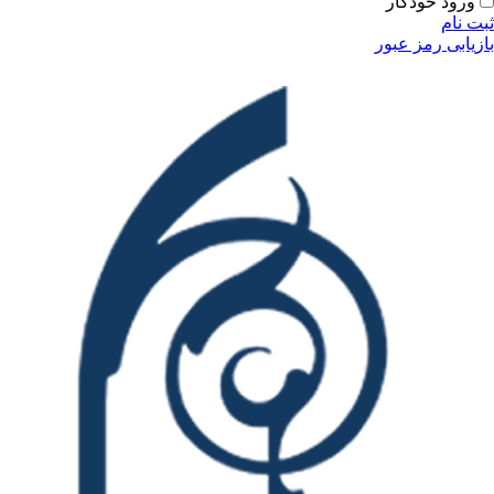
ودکار
مز عبور