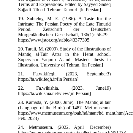
Terms and Expressions. Edited by Sayyed Sadeq
Sajjadi. 7th ed. Tehran: Tahouri. [in Persian]
19. Subtelny, M. E. (1986). A Taste for the
Intricate: The Persian Poetry of the Late Timurid
Period. Zeitschrift der Deutschen
Morgenländischen Gesellschaft, 136(1): 56-79.‬ ‬‬
https://www.jstor.org/stable/43377395
20. Taraji, M. (2009). Study of the illustrations of
Mantiq al-Tair Attar in the Herat school.
Supervisor Yaqoub Ajand. Master's thesis in
Illustration. University of Tehran. [in Persian]
21. Fa.wikifeqh. (2023, September3)
https://fa.wikifeqh.ir/[in Persian]
22. Fa.wikishia. (2023, June19)
https://fa.wikishia.net/view/[in Persian]
23. Kamada, Y. (2000, June). The Mantiq al-tair
(Language of the Birds) of 1487. Met museum.
https://www.metmuseum.org/toah/hd/mant/hd_mant
Feb. 2023)
24. Metmuseum. (2022, April- December)
https://www.metmuseum.org/art/collection/search/