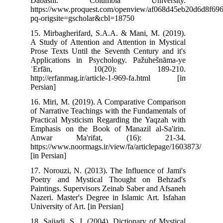
Dabashi. Columbia University.
https://www.proquest.com/openview/af068d45eb2
pq-origsite=gscholar&cbl=18750‬‬
15. Mirbagherifard, S.A.A. & Mani, M. (2019).
A Study of Attention and Attention in Mystical
Prose Texts Until the Seventh Century and it's
Applications in Psychology. Pažuhešnāma-ye
ʿErfān, 10(20): 189-210.
http://erfanmag.ir/article-1-969-fa.html [in
Persian]
16. Miri, M. (2019). A Comparative Comparison
of Narrative Teachings with the Fundamentals of
Practical Mysticism Regarding the Yaqzah with
Emphasis on the Book of Manazil al-Sa'irin.
Anwar Ma'rifat, (16): 21-34.
https://www.noormags.ir/view/fa/articlepage/16038
[in Persian]
17. Norouzi, N. (2013). The Influence of Jami's
Poetry and Mystical Thought on Behzad's
Paintings. Supervisors Zeinab Saber and Afsaneh
Nazeri. Master's Degree in Islamic Art. Isfahan
University of Art. [in Persian]
18. Sajjadi, S. J. (2004). Dictionary of Mystical