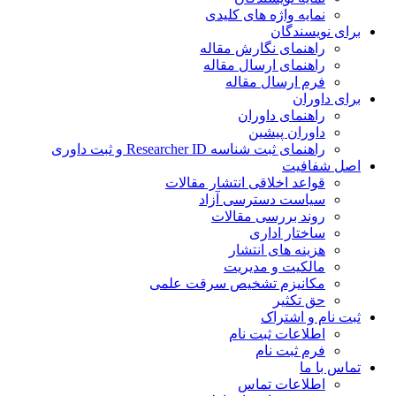
نمایه واژه های کلیدی
ی نویسندگان
راهنمای نگارش مقاله
راهنمای ارسال مقاله
فرم ارسال مقاله
ی داوران
راهنمای داوران
داوران پیشین
راهنمای ثبت شناسه Researcher ID و ثبت داوری
 شفافیت
قواعد اخلاقی انتشار مقالات
سیاست دسترسی آزاد
روند بررسی مقالات
ساختار اداری
هزینه های انتشار
مالکیت و مدیریت
ﻣﮑﺎﻧﯿﺰم ﺗﺸﺨﯿﺺ ﺳﺮﻗﺖ ﻋﻠﻤﯽ
حق تکثیر
 نام و اشتراک
اطلاعات ثبت نام
فرم ثبت نام
س با ما
اطلاعات تماس