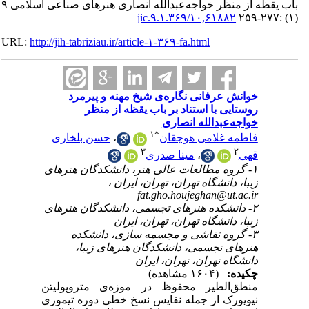
باب یقظه از منظر خواجه‌عبدالله انصاری هنرهای صناعی اسلامی ۹
۱۰,۶۱۸۸۲/jic.۹.۱.۳۶۹
URL:
http://jih-tabriziau.ir/article-۱-۳۶۹-fa.html
خوانش عرفانی نگاره‌ی شیخ مهنه و پیرمرد
روستایی با استناد بر باب یقظه از منظر
خواجه‌عبدالله انصاری
۱
*
حسن بلخاری
،
فاطمه غلامی هوجقان
۳
۲
مینا صدری
،
قهی
۱- گروه مطالعات عالی هنر، دانشکدگان هنرهای
زیبا، دانشگاه تهران، تهران، ایران ،
fat.gho.houjeghan@ut.ac.ir
۲- دانشکده‌ هنرهای تجسمی، دانشکدگان هنرهای
زیبا، دانشگاه تهران، تهران، ایران
۳- گروه نقاشی و مجسمه سازی، دانشکده‌
هنرهای تجسمی، دانشکدگان هنرهای زیبا،
دانشگاه تهران، تهران، ایران
چکیده:
(۱۶۰۴ مشاهده)
منطق‌الطیر محفوظ در موزه‌ی متروپولیتن
نیویورک از جمله نفایس نسخ خطی دوره تیموری