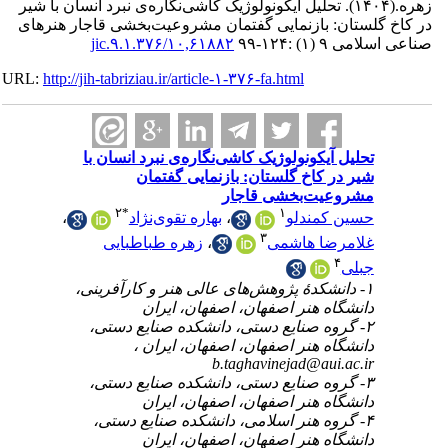
تحلیل آیکونولوژیک کاشی‌نگاره‌ی نبرد انسان با شیر
 گلستان: بازنمایی گفتمان مشروعیت‌بخشی قاجار هنرهای
۱۰,۶۱۸۸۲/jic.۹.۱.۳۷۶
ی ۹ (۱) :۱۲۴-۹۹
URL:
http://jih-tabriziau.ir/article-۱-۳۷۶-fa.html
تحلیل آیکونولوژیک کاشی‌نگاره‌ی نبرد انسان با
شیر در کاخ گلستان: بازنمایی گفتمان
مشروعیت‌بخشی قاجار
۲
*
۱
،
بهاره تقوی‌نژاد
،
حسین کمندلو
۳
زهره طباطبایی
،
غلامرضا هاشمی
۴
جبلی
۱- دانشکدۀ پژوهش‌های عالی هنر و کارآفرینی،
دانشگاه هنر اصفهان، اصفهان، ایران
۲- گروه صنایع دستی، دانشکده صنایع دستی،
دانشگاه هنر اصفهان، اصفهان، ایران ،
b.taghavinejad@aui.ac.ir
۳- گروه صنایع دستی، دانشکده صنایع دستی،
دانشگاه هنر اصفهان، اصفهان، ایران
۴- گروه هنر اسلامی، دانشکده صنایع دستی،
دانشگاه هنر اصفهان، اصفهان، ایران