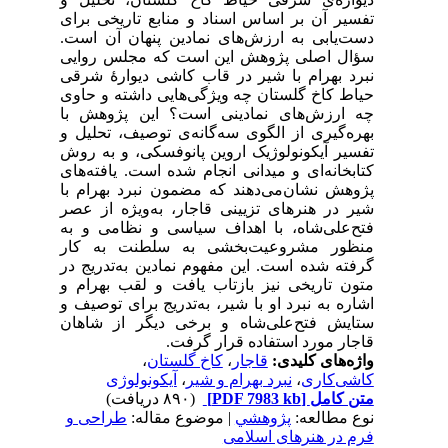
تفسیر آن بر اساس اسناد و منابع تاریخی برای
دست‌یابی به ‌ارزش‌های نمادین پنهان آن است.
سؤال اصلی پژوهش این است که مجلس روایی
نبرد بهرام با شیر در قاب‌ کاشی دیوارۀ شرقی
حیاط کاخ گلستان چه ویژگی‌هایی داشته و حاوی
چه ارزش‌های نمادینی است؟ این پژوهش با
بهره‌گیری از الگوی سه‌گانه‌ی توصیف، تحلیل و
تفسیر آیکونولوژیک اروین پانوفسکی، و به روش
کتابخانه‌ای و میدانی انجام‌ شده است. یافته‌های
پژوهش نشان‌می‌دهند که مضمون نبرد بهرام با
شیر در هنرهای تزیینی قاجار، به‌ویژه از عصر
فتح‌علی‌شاه، با اهداف سیاسی و نظامی و به
‌منظور مشروعیت‌بخشی به ‌سلطنت به ‌کار
گرفته ‌شده است. این مفهوم نمادین به‌تدریج در
متون تاریخی نیز بازتاب یافت و لقب بهرام و
اشاره به‌ نبرد او با شیر، به‌تدریج برای توصیف و
ستایش فتح‌علی‌شاه و برخی دیگر از شاهان
قاجار مورد استفاده قرار گرفت.
،
کاخ گلستان
،
قاجار
واژه‌های کلیدی:
آیکونولوژی
،
نبرد بهرام و شیر
،
کاشی‌کاری
(۸۹۰ دریافت)
[PDF 7983 kb]
متن کامل
نوع مطالعه:
پژوهشي
| موضوع مقاله:
طراحی و
فرم در هنرهای اسلامی