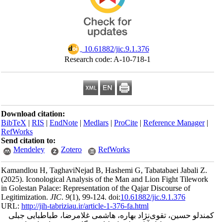
‎ 10.61882/jic.9.1.376
Research code: A-10-718-1
Download citation:
BibTeX
|
RIS
|
EndNote
|
Medlars
|
ProCite
|
Reference Man
RefWorks
Send citation to:
Mendeley
Zotero
RefWorks
Kamandlou H, TaghaviNejad B, Hashemi G, Tabatabaei Jaba
(2025).
Iconological Analysis of the Man and Lion Fight Til
in Golestan Palace: Representation of the Qajar Discourse of
Legitimization.
JIC
.
9
(1)
, 99-124. doi:
10.61882/jic.9.1.376
URL:
http://jih-tabriziau.ir/article-1-376-fa.html
حسین، تقوی‌نژاد بهاره، هاشمی غلامرضا، طباطبایی جبلی