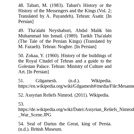
48. Tabari, M. (1983). Tabari's History or the
History of the Messengers and the Kings (Vol. 2;
Translated by A. Payandeh). Tehran: Asatir. [In
Persian]
49. Tha'alabi Neyshaburi, Abdul Malik bin
Muhammad bin Ismail. (1989). Tarikh Tha'alabi
(The Tale of the Persian Kings) (Translated by
M. Fazaeli). Tehran: Noghre. [In Persian]
50. Zokaa, Y. (1960). History of the buildings of
the Royal Citadel of Tehran and a guide to the
Golestan Palace. Tehran: Ministry of Culture and
Art. [In Persian]
51. Gilgamesh. (n.d.). Wikipedia.
https://en.wikipedia.org/wiki/Gilgamesh#/media/F
52. Assyrian Reliefs Nimrod. (2011). Wikipedia.
53.
https://de.wikipedia.org/wiki/Datei:Assyrian_Rel
_War_Scene.JPG
54. Seal of Darius the Great, king of Persia.
(n.d.). British Museum.