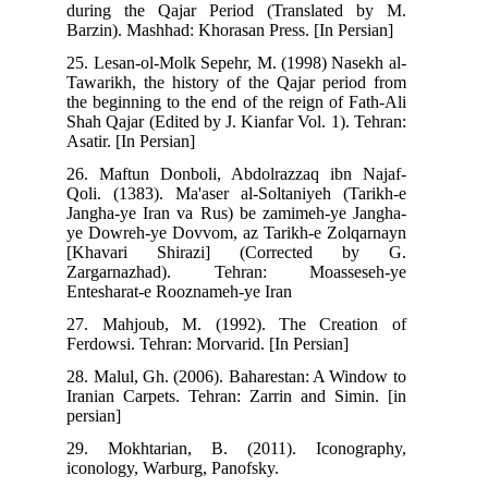
during the Qajar Period (Translated by M.
Barzin). Mashhad: Khorasan Press. [In Persian]
25. Lesan-ol-Molk Sepehr, M. (1998) Nasekh al-
Tawarikh, the history of the Qajar period from
the beginning to the end of the reign of Fath-Ali
Shah Qajar (Edited by J. Kianfar Vol. 1). Tehran:
Asatir. [In Persian]
26. Maftun Donboli, Abdolrazzaq ibn Najaf-
Qoli. (1383). Ma'aser al-Soltaniyeh (Tarikh-e
Jangha-ye Iran va Rus) be zamimeh-ye Jangha-
ye Dowreh-ye Dovvom, az Tarikh-e Zolqarnayn
[Khavari Shirazi] (Corrected by G.
Zargarnazhad). Tehran: Moasseseh-ye
Entesharat-e Rooznameh-ye Iran
27. Mahjoub, M. (1992). The Creation of
Ferdowsi. Tehran: Morvarid. [In Persian]
28. Malul, Gh. (2006). Baharestan: A Window to
Iranian Carpets. Tehran: Zarrin and Simin. [in
persian]
29. Mokhtarian, B. (2011). Iconography,
iconology, Warburg, Panofsky.