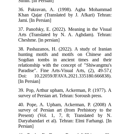
Simin. [In Persian]
36. Pakravan, A. (1998). Agha Mohammad
Khan Qajar (Translated by J. Afkari) Tehran:
Jami. [In Persian]
37. Panofsky, E. (2022). Meaning in the Visual
Arts (Translated by N. A. Aghdam). Tehran:
Cheshme. [in persian]
38. Pashazanos, H. (2022). A study of Iranian
hunting motifs and motifs on Chinese and
Sogdian tombs in ancient times and their
relationship with the concept of "Shiwangmu's
Paradise". Fine Arts-Visual Arts, (2), 49-57.(
Doi: 10.22059/JFAVA.2021.335180.666838).
[In Persian]
39. Pop, Arthur upham, Ackerman, P. (1977). A
survey of Persian art. Tehran: Soroush press.
40. Pope, A. Upham, Ackerman, P. (2008) A
survey of Persian art (from Prehistory to the
Present) (Vol. 1, 7, 8; Translated by N.
Daryabandari et al). Tehran: Elmi Farhangi. [In
Persian]