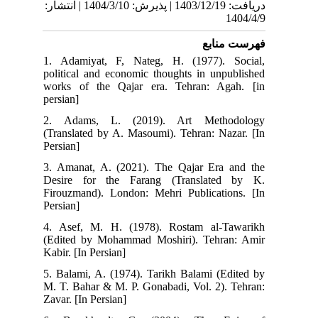
دریافت: 1403/12/19 | پذیرش: 1404/3/10 | انتشار:
1404/4/9
فهرست منابع
1. Adamiyat, F, Nateg, H. (1977). Social,
political and economic thoughts in unpublished
works of the Qajar era. Tehran: Agah. [in
persian]
2. Adams, L. (2019). Art Methodology
(Translated by A. Masoumi). Tehran: Nazar. [In
Persian]
3. Amanat, A. (2021). The Qajar Era and the
Desire for the Farang (Translated by K.
Firouzmand). London: Mehri Publications. [In
Persian]
4. Asef, M. H. (1978). Rostam al-Tawarikh
(Edited by Mohammad Moshiri). Tehran: Amir
Kabir. [In Persian]
5. Balami, A. (1974). Tarikh Balami (Edited by
M. T. Bahar & M. P. Gonabadi, Vol. 2). Tehran:
Zavar. [In Persian]