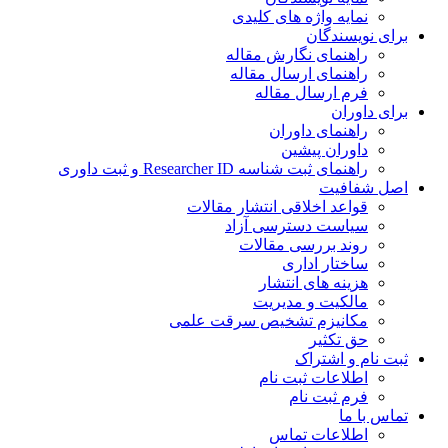
نمایه واژه های کلیدی
ی نویسندگان
راهنمای نگارش مقاله
راهنمای ارسال مقاله
فرم ارسال مقاله
ی داوران
راهنمای داوران
داوران پیشین
راهنمای ثبت شناسه Researcher ID و ثبت داوری
 شفافیت
قواعد اخلاقی انتشار مقالات
سیاست دسترسی آزاد
روند بررسی مقالات
ساختار اداری
هزینه های انتشار
مالکیت و مدیریت
ﻣﮑﺎﻧﯿﺰم ﺗﺸﺨﯿﺺ ﺳﺮﻗﺖ ﻋﻠﻤﯽ
حق تکثیر
 نام و اشتراک
اطلاعات ثبت نام
فرم ثبت نام
س با ما
اطلاعات تماس