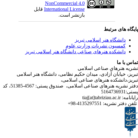
NonCommercial 4.0
قابل
International License
بازنشر است.
ی مرتبط
شگاه هنر اسلامی تبریز
یون نشریات وزارت علوم
شکده هنرهای صناعی دانشگاه هنر اسلامی تبریز
ا
رهای صناعی اسلامی
ابان آزادی، میدان حکیم نظامی، دانشگاه هنر اسلامی
انشکده هنرهای صناعی اسلامی
دفتر نشریه هنرهای صناعی اسلامی، صندوق پستی: 4567-51385، کد
4135297551-98+
تر نشریه