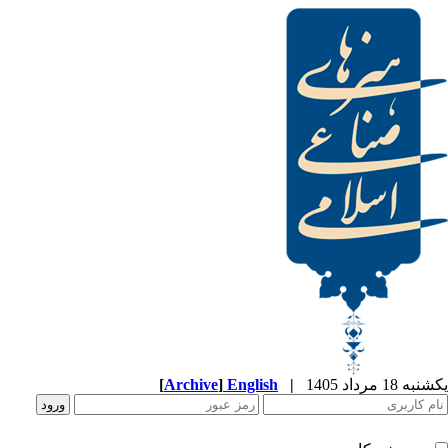
[
Archive
]
English
|