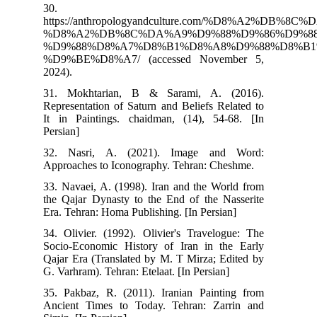
30.
https://anthropologyandculture.com
%D8%A2%DB%8C%DA%A9%D9%88%D9%86
%D9%88%D8%A7%D8%B1%D8%A8%D9%88
%D9%BE%D8%A7/ (accessed November 5,
2024).
31. Mokhtarian, B & Sarami, A. (2016).
Representation of Saturn and Beliefs Related to
It in Paintings. chaidman, (14), 54-68. [In
Persian]
32. Nasri, A. (2021). Image and Word:
Approaches to Iconography. Tehran: Cheshme.
33. Navaei, A. (1998). Iran and the World from
the Qajar Dynasty to the End of the Nasserite
Era. Tehran: Homa Publishing. [In Persian]
34. Olivier. (1992). Olivier's Travelogue: The
Socio-Economic History of Iran in the Early
Qajar Era (Translated by M. T Mirza; Edited by
G. Varhram). Tehran: Etelaat. [In Persian]
35. Pakbaz, R. (2011). Iranian Painting from
Ancient Times to Today. Tehran: Zarrin and