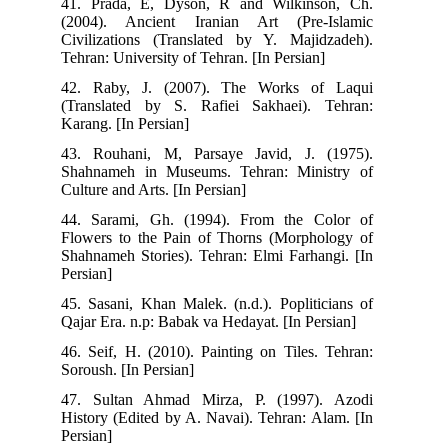
41. Prada, E, Dyson, R and Wilkinson, Ch.
(2004). Ancient Iranian Art (Pre-Islamic
Civilizations (Translated by Y. Majidzadeh).
Tehran: University of Tehran. [In Persian]
42. Raby, J. (2007). The Works of Laqui
(Translated by S. Rafiei Sakhaei). Tehran:
Karang. [In Persian]
43. Rouhani, M, Parsaye Javid, J. (1975).
Shahnameh in Museums. Tehran: Ministry of
Culture and Arts. [In Persian]
44. Sarami, Gh. (1994). From the Color of
Flowers to the Pain of Thorns (Morphology of
Shahnameh Stories). Tehran: Elmi Farhangi. [In
Persian]
45. Sasani, Khan Malek. (n.d.). Popliticians of
Qajar Era. n.p: Babak va Hedayat. [In Persian]
46. Seif, H. (2010). Painting on Tiles. Tehran:
Soroush. [In Persian]
47. Sultan Ahmad Mirza, P. (1997). Azodi
History (Edited by A. Navai). Tehran: Alam. [In
Persian]