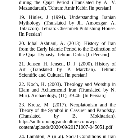
during the Qajar Period (Translated by A. V.
Mazandarani). Tehran: Amir Kabir. [in persian]
19. Hinles, J (1994). Understanding Iranian
Mythology (Translated by Jh. Amoozgar, A.
Tafazzoli). Tehran: Cheshmeh Publishing House.
[In Persian]
20. Iqbal Ashtiani, A. (2013). History of Iran
from the Early Islamic Period to the Extinction of
the Qajar Dynasty. Tehran: Dabir. [In Persian]
21. Jensen, H, Jensen, D. J. (2000). History of
Art (Translated by P. Marzban). Tehran:
Scientific and Cultural. [in persian]
22. Koch, H. (2003). Theology and Worship in
Elam and Achaemenid Iran (Translated by N.
Miri). Archaeology, (11), 39-46. [In Persian]
23. Kreuz, M. (2017). Neoplatonism and the
Theory of the Symbol in Cassirer and Panofsky.
(Translated by B. Mokhtarian).
https://anthropologyandculture.com/wp-
content/uploads/2020/09/20171007-045051.pdf
24. Lambton, A (n .d). Social Conditions in Iran