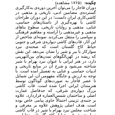
چکیده:
(۱۷۶۵ مشاهده)
دوران قاجار را می‌توان آخرین دوره‌ی به‌کارگیری
گسترده‌ی مضامین ادبی، تاریخی و مذهبی در
کاشی‌کاری ایران دانست؛‌ در این دوران طراحان
کاشی با بهره‌گیری از داستان‌های حماسی،
غنایی، مذهبی و روایات تاریخی، سطوح بناهای
مذهبی و غیرمذهبی را آراسته و مفاهیم فرهنگی
و سیاسی را منتقل می‌کردند. نمونه‌ای شاخص از
این آثار، قاب‌های کاشی‌ دیواره‌ی شرقی و جنوبی
حیاط کاخ گلستان است که صحنه‌ی نبرد
سوارکار با ببر و شیر را نشان می‌دهد. این نقش
که ریشه در کهن‌الگوهای ‌تمدن‌های بین‌النهرینی
دارد، در هنر ایرانی با عنوان نبرد بهرام با شیر
شناخته‌ می‌شود و شرح آن در منابع تاریخی و
ادبیات حماسی و غنایی به ‌تفصیل آمده است. با
توجه به ‌ارزش و جایگاه مفهومی آن، این شمایل
تا عصر قاجار به ‌صورت‌های گوناگون توسط
هنرمندان ایرانی اجرا شده است. قاب کاشی
بزرگ دیواره‌ی شرقی، که حدفاصل عمارت
اصلی و ساختمان شمس‌العماره قراردارد، علاوه
بر جنبه‌ی تزیینی ‌احتمالاً حاوی پیامی خاص بوده
است. هدف اصلی پژوهش علاوه ‌بر معرفی و
شناخت مجلس نبرد بهرام با شیر در قاب‌ کاشی
دیواره‌ی شرقی حیاط کاخ گلستان، تحلیل و