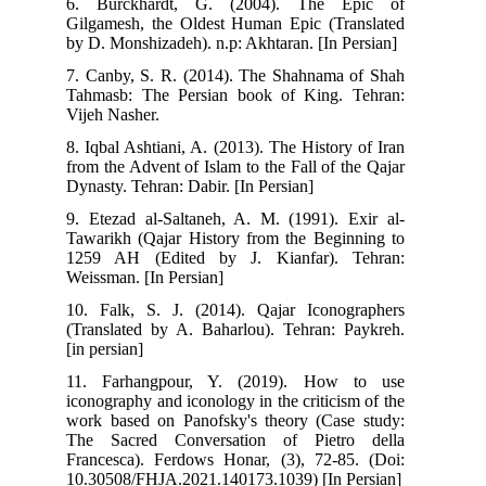
6. Burckhardt, G. (2004). The Epic of
Gilgamesh, the Oldest Human Epic (Translated
by D. Monshizadeh). n.p: Akhtaran. [In Persian]
7. Canby, S. R. (2014). The Shahnama of Shah
Tahmasb: The Persian book of King. Tehran:
Vijeh Nasher.
8. Iqbal Ashtiani, A. (2013). The History of Iran
from the Advent of Islam to the Fall of the Qajar
Dynasty. Tehran: Dabir. [In Persian]
9. Etezad al-Saltaneh, A. M. (1991). Exir al-
Tawarikh (Qajar History from the Beginning to
1259 AH (Edited by J. Kianfar). Tehran:
Weissman. [In Persian]
10. Falk, S. J. (2014). Qajar Iconographers
(Translated by A. Baharlou). Tehran: Paykreh.
[in persian]
11. Farhangpour, Y. (2019). How to use
iconography and iconology in the criticism of the
work based on Panofsky's theory (Case study:
The Sacred Conversation of Pietro della
Francesca). Ferdows Honar, (3), 72-85. (Doi:
10.30508/FHJA.2021.140173.1039) [In Persian]