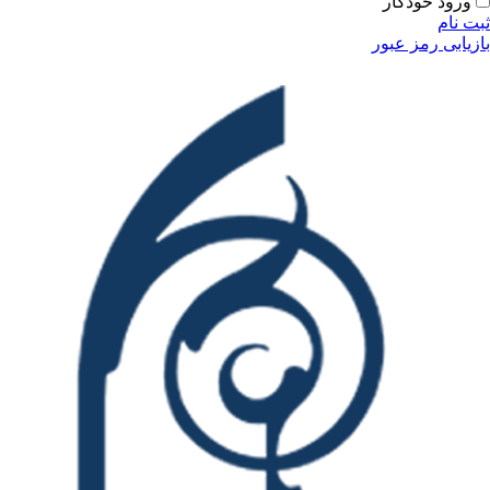
ودکار
مز عبور