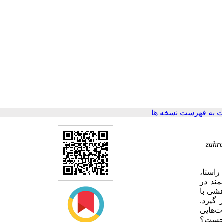
 به فهرست نسخه ها
zahr
 راستا
ند در
شی با
 گیرد
ت‌هایی
ه جست؟