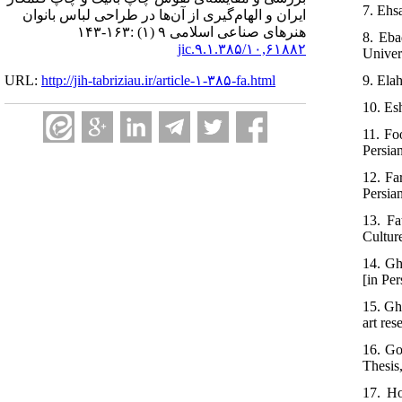
7. Ehs
ایران و الهام‌گیری از آن‌ها در طراحی لباس بانوان
هنرهای صناعی اسلامی ۹ (۱) :۱۶۳-۱۴۳
8. Eba
۱۰,۶۱۸۸۲/jic.۹.۱.۳۸۵
Univers
9. Elah
URL:
http://jih-tabriziau.ir/article-۱-۳۸۵-fa.html
10. Es
11. Fo
Persia
12. Fa
Persia
13. Fa
Culture
14. Gh
[in Per
15. Gh
art res
16. Go
Thesis,
17. Ho