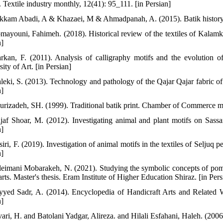
. Textile industry monthly, 12(41): 95_111. [in Persian]
kkam Abadi, A & Khazaei, M & Ahmadpanah, A. (2015). Batik history. T
mayouni, Fahimeh. (2018). Historical review of the textiles of Kala
n]
rkan, F. (2011). Analysis of calligraphy motifs and the evolution o
ity of Art. [in Persian]
leki, S. (2013). Technology and pathology of the Qajar Qajar fabric 
n]
urizadeh, SH. (1999). Traditional batik print. Chamber of Commerce ma
jaf Shoar, M. (2012). Investigating animal and plant motifs on Sassa
n]
iri, F. (2019). Investigation of animal motifs in the textiles of Seljuq 
n]
leimani Mobarakeh, N. (2021). Studying the symbolic concepts of pomeg
arts. Master's thesis. Eram Institute of Higher Education Shiraz. [in Pers
yyed Sadr, A. (2014). Encyclopedia of Handicraft Arts and Related 
n]
vari, H. and Batolani Yadgar, Alireza. and Hilali Esfahani, Haleh. (200