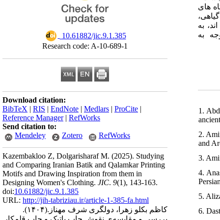
اه های
گیاهی
ند، به
وجه به
‎ 10.61882/jic.9.1.385
Research code: A-10-689-1
Download citation:
BibTeX
|
RIS
|
EndNote
|
Medlars
|
ProCite
|
1. Abd
Reference Manager
|
RefWorks
ancient
Send citation to:
2. Ami
Mendeley
Zotero
RefWorks
and Arc
Kazembakloo Z, Dolgarisharaf M.
(2025).
Studying
3. Ami
and Comparing Iranian Batik and Qalamkar Printing
4. Anas
Motifs and Drawing Inspiration from them in
Persia
Designing Women's Clothing.
JIC
.
9
(1)
, 143-163.
doi:
10.61882/jic.9.1.385
5. Ali
URL:
http://jih-tabriziau.ir/article-1-385-fa.html
(۱۴۰۴).
کاظم بکلو زهرا، دولگری شرف مهناز.
6. Das
بررسی و مقایسه‌ی نقوش چاپ باتیک و چاپ قلمکار