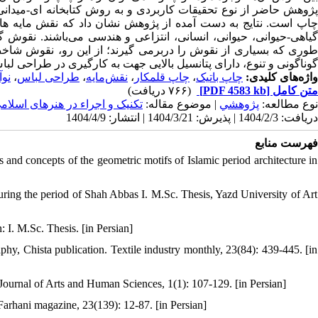
پژوهش حاضر از نوع تحقیقات کاربردی و به روش کتابخانه ای-میدانی
چاپ است. نتایج به دست آمده از پژوهش نشان داد که نقش مایه های،
گیاهی-حیوانی، حیوانی، انسانی، انتزاعی و هندسی می‌باشند. نقوش گیا
طوری که بسیاری از نقوش را دربرمی گیرند؛ از این ‌رو، نقوش شاخص د
گوناگونی و تنوع، دارای پتانسیل بالایی جهت به کارگیری در طراحی لباس.
نو
،
طراحی لباس
،
نقش‌مایه
،
چاپ قلمکار
،
چاپ باتیک
واژه‌های کلیدی:
(۷۶۶ دریافت)
[PDF 4583 kb]
متن کامل
نوع مطالعه:
پژوهشي
| موضوع مقاله:
تکنیک و اجراء در هنرهای اسلام
دریافت: 1404/2/3 | پذیرش: 1404/3/21 | انتشار: 1404/4/9
فهرست منابع
 and concepts of the geometric motifs of Islamic period architecture in
]
uring the period of Shah Abbas I. M.Sc. Thesis, Yazd University of Art
 I. M.Sc. Thesis. [in Persian]
raphy, Chista publication. Textile industry monthly, 23(84): 439-445. [in
 Journal of Arts and Human Sciences, 1(1): 107-129. [in Persian]
 Farhani magazine, 23(139): 12-87. [in Persian]