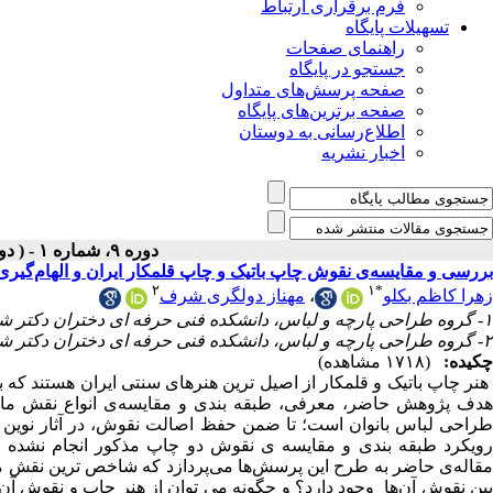
فرم برقراری ارتباط
تسهیلات پایگاه
راهنمای صفحات
جستجو در پایگاه
صفحه پرسش‌های متداول
صفحه برترین‌های پایگاه
اطلاع‌رسانی به دوستان
اخبار نشریه
دوره ۹، شماره ۱ - ( دوفصلنامه ۱۴۰۴ )
بررسی و مقایسه‌ی نقوش چاپ باتیک و چاپ قلمکار ایران و الهام‌گیری 
۲
۱
*
مهناز دولگری شرف
،
زهرا کاظم بکلو
۱- گروه طراحی پارچه و لباس، دانشکده‌ فنی حرفه ای دختران دکتر شریعتی، دانشگاه ملی مهارت، تهران، ایران ،
۲- گروه طراحی پارچه و لباس، دانشکده‌ فنی حرفه ای دختران دکتر شریعتی، دانشگاه ملی مهارت، تهران، ایران
چکیده:
(۱۷۱۸ مشاهده)
هنر چاپ باتیک و قلمکار از اصیل ترین هنرهای سنتی ایران هستند که ،
هدف پژوهش حاضر، معرفی، طبقه بندی و مقایسه‌ی انواع نقش مایه ه
طراحی لباس بانوان است؛ تا ضمن حفظ اصالت نقوش، در آثار نوین اح
رویکرد طبقه بندی و مقایسه ی نقوش دو چاپ مذکور انجام نشده اس.
مقاله‌ی حاضر به طرح این پرسش‌ها می‌پردازد که شاخص ترین نقش مای
بین نقوش آن‌ها وجود دارد؟ و چگونه می توان از هنر چاپ و نقوش آ