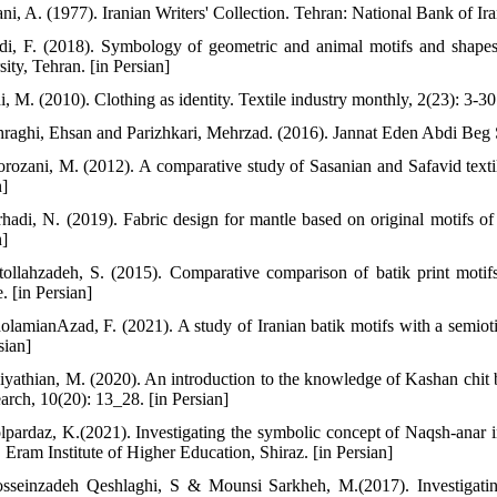
ani, A. (1977). Iranian Writers' Collection. Tehran: National Bank of Ir
di, F. (2018). Symbology of geometric and animal motifs and shapes 
ity, Tehran. [in Persian]
i, M. (2010). Clothing as identity. Textile industry monthly, 2(23): 3-30
hraghi, Ehsan and Parizhkari, Mehrzad. (2016). Jannat Eden Abdi Beg S
orozani, M. (2012). A comparative study of Sasanian and Safavid texti
n]
rhadi, N. (2019). Fabric design for mantle based on original motifs of
n]
tollahzadeh, S. (2015). Comparative comparison of batik print motif
. [in Persian]
olamianAzad, F. (2021). A study of Iranian batik motifs with a semiotic
sian]
iyathian, M. (2020). An introduction to the knowledge of Kashan chit 
earch, 10(20): 13_28. [in Persian]
lpardaz, K.(2021). Investigating the symbolic concept of Naqsh-anar in 
 Eram Institute of Higher Education, Shiraz. [in Persian]
sseinzadeh Qeshlaghi, S & Mounsi Sarkheh, M.(2017). Investigating