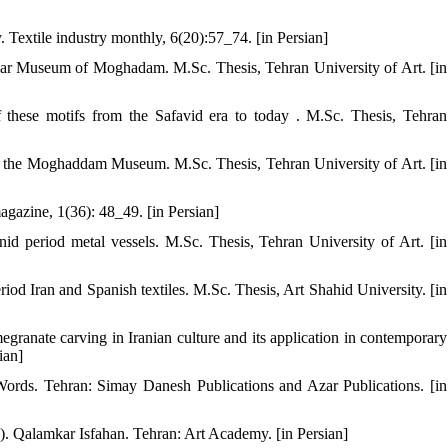
extile industry monthly, 6(20):57_74. [in Persian]
mkar Museum of Moghadam. M.Sc. Thesis, Tehran University of Art. [in
f these motifs from the Safavid era to today . M.Sc. Thesis, Tehran
of the Moghaddam Museum. M.Sc. Thesis, Tehran University of Art. [in
gazine, 1(36): 48_49. [in Persian]
nid period metal vessels. M.Sc. Thesis, Tehran University of Art. [in
period Iran and Spanish textiles. M.Sc. Thesis, Art Shahid University. [in
ranate carving in Iranian culture and its application in contemporary
ian]
Words. Tehran: Simay Danesh Publications and Azar Publications. [in
6). Qalamkar Isfahan. Tehran: Art Academy. [in Persian]