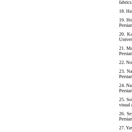
fabrics
18. Ha
19. Ho
Persia
20. Ka
Univers
21. Ma
Persia
22. No
23. Na
Persia
24. Nas
Persia
25. So
visual 
26. Se
Persia
27. Ya