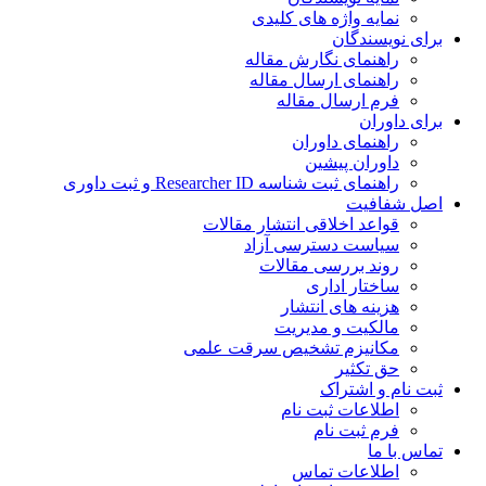
نمایه واژه های کلیدی
برای نویسندگان
راهنمای نگارش مقاله
راهنمای ارسال مقاله
فرم ارسال مقاله
برای داوران
راهنمای داوران
داوران پیشین
راهنمای ثبت شناسه Researcher ID و ثبت داوری
اصل شفافیت
قواعد اخلاقی انتشار مقالات
سیاست دسترسی آزاد
روند بررسی مقالات
ساختار اداری
هزینه های انتشار
مالکیت و مدیریت
ﻣﮑﺎﻧﯿﺰم ﺗﺸﺨﯿﺺ ﺳﺮﻗﺖ ﻋﻠﻤﯽ
حق تکثیر
ثبت نام و اشتراک
اطلاعات ثبت نام
فرم ثبت نام
تماس با ما
اطلاعات تماس