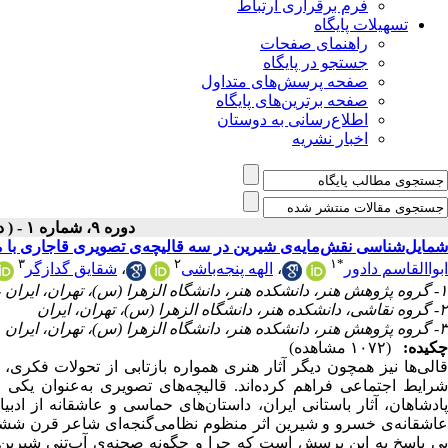
فرم برقراری ارتباط
تسهیلات پایگاه
راهنمای صفحات
جستجو در پایگاه
صفحه پرسش‌های متداول
صفحه برترین‌های پایگاه
اطلاع‌رسانی به دوستان
اخبار نشریه
دوره ۹، شماره ۱ - ( دوفصلنامه ۱۴۰۴ )
شمایل‌شناسی نقش‌مایه‌ی شیرین در سه قالیچه‌ی تصویری قاجاری با 
۳
۲
۱
*
شقایق گدازگر
،
الهه پنجه‌باشی
،
ابواالقاسم دادور
۱- گروه پژوهش هنر، دانشکده‌ هنر، دانشگاه الزهرا (س)، تهران، ایران ،
۲- گروه نقاشی، دانشکده‌ هنر، دانشگاه الزهرا (س)، تهران، ایران
۳- گروه پژوهش هنر، دانشکده‌ هنر، دانشگاه الزهرا (س)، تهران، ایران
چکیده:
(۱۰۷۲ مشاهده)
قالی‌ها نیز همچون دیگر آثار هنری همواره بازتابی از تحولات فکری، 
شرایط اجتماعی فراهم کرده‌اند. قالیچه‌های تصویری به‌عنوان یک
پادشاهان، آثار باستانی ایران، داستان‌های حماسی و عاشقانه از ادبی
عاشقانه‌ی خسرو و شیرین اثر منظوم نظامی‌گنجه‌ای شاعر قرن ششم ه
پی پاسخ به این پرسش است که چرا و چگونه صحنه‌ی ‌آب‌تنی شیرین و