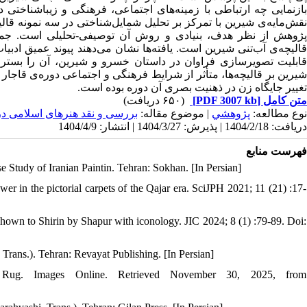
بازنمایی چه ارتباطی با زمینه‌های اجتماعی، فرهنگی و زیباشناختی
نقش‌مایه‌ی شیرین با تمرکز بر تحلیل شمایل‌شناختی در سه نمونه قا
پژوهش از نظر هدف، بنیادی و روش آن توصیفی-تحلیلی است. جمع‌آو
قالیچه‌ی ‌آب‌تنی شیرین است. یافته‌ها نشان می‌دهند پیوند عمیق ادب
قابلیت تصویرسازی فراوان در داستان خسرو و شیرین، آن ‌را بستر 
تغییر جایگاه زن در ذهنیت بصری آن دوره بوده است.
(۶۵۰ دریافت)
[PDF 3007 kb]
متن کامل
نوع مطالعه:
پژوهشي
| موضوع مقاله:
بررسی و نقد هنرهای اسلامی د
دریافت: 1404/2/18 | پذیرش: 1404/3/27 | انتشار: 1404/4/9
فهرست منابع
e Study of Iranian Paintin. Tehran: Sokhan. [In Persian]
r in the pictorial carpets of the Qajar era. SciJPH 2021; 11 (21) :17-
 shown to Shirin by Shapur with iconology. JIC 2024; 8 (1) :79-89. Doi:
, Trans.). Tehran: Revayat Publishing. [In Persian]
k Rug. Images Online. Retrieved November 30, 2025, from