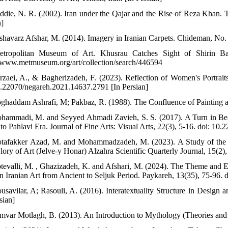
ddie, N. R. (2002). Iran under the Qajar and the Rise of Reza Khan.
n]
shavarz Afshar, M. (2014). Imagery in Iranian Carpets. Chideman, No. 5
etropolitan Museum of Art. Khusrau Catches Sight of Shirin Ba
//www.metmuseum.org/art/collection/search/446594
rzaei, A., & Bagherizadeh, F. (2023). Reflection of Women's Portraits
0.22070/negareh.2021.14637.2791 [In Persian]
ghaddam Ashrafi, M; Pakbaz, R. (1988). The Confluence of Painting and
hammadi, M. and Seyyed Ahmadi Zavieh, S. S. (2017). A Turn in Beau
to Pahlavi Era. Journal of Fine Arts: Visual Arts, 22(3), 5-16. doi: 10
tafakker Azad, M. and Mohammadzadeh, M. (2023). A Study of the Re
Glory of Art (Jelve-y Honar) Alzahra Scientific Quarterly Journal, 15(2
tevalli, M. , Ghazizadeh, K. and Afshari, M. (2024). The Theme and E
in Iranian Art from Ancient to Seljuk Period. Paykareh, 13(35), 75-96.
usavilar, A; Rasouli, A. (2016). Interatextuality Structure in Design
sian]
mvar Motlagh, B. (2013). An Introduction to Mythology (Theories and A