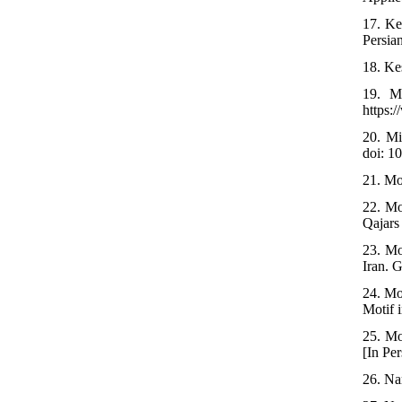
17. Ke
Persia
18. Ke
19. M
https:
20. Mi
doi: 1
21. Mo
22. Mo
Qajars 
23. Mo
Iran. 
24. Mo
Motif 
25. Mo
[In Per
26. Na