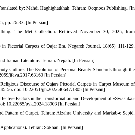
 Translated by: Mahdi Haghighatkhah. Tehran: Qoqnoos Publishing. [In
, pp. 26-33. [In Persian]
thing. The Met Collection. Retrieved November 30, 2025, from
 in Pictorial Carpets of Qajar Era. Negareh Journal, 18(65), 111-129.
 Iranian Literature. Tehran: Negah. [In Persian]
ty Culture: The Evolution of Personal Beauty Standards through the
.22059/jfava.2017.63163 [In Persian]
ligious Discourse of Qajars Pictorial Carpets in Carpet Museum of
), 45-56. doi: 10.22051/jjh.2022.40647.1805 [In Persian]
ffective Factors in the Transformation and Development of «Swastika»
 doi: 10.22055/pyk.2024.18903 [In Persian]
 and Pattern of Carpet. Tehran: Alzahra University and Markab-e Sepid.
pplications). Tehran: Sokhan. [In Persian]