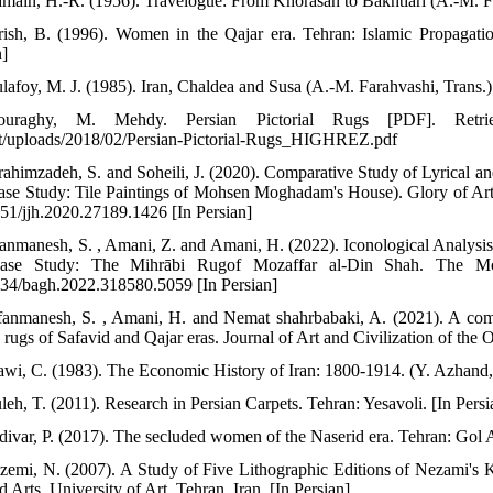
amain, H.-R. (1956). Travelogue: From Khorasan to Bakhtiari (A.-M. Far
rish, B. (1996). Women in the Qajar era. Tehran: Islamic Propagatio
n]
ulafoy, M. J. (1985). Iran, Chaldea and Susa (A.-M. Farahvashi, Trans.).
uraghy, M. Mehdy. Persian Pictorial Rugs [PDF]. Retrie
t/uploads/2018/02/Persian-Pictorial-Rugs_HIGHREZ.pdf
rahimzadeh, S. and Soheili, J. (2020). Comparative Study of Lyrical and
ase Study: Tile Paintings of Mohsen Moghadam's House). Glory of Art (
51/jjh.2020.27189.1426 [In Persian]
fanmanesh, S. , Amani, Z. and Amani, H. (2022). Iconological Analysis
ase Study: The Mihrābi Rugof Mozaffar al-Din Shah. The Mont
34/bagh.2022.318580.5059 [In Persian]
fanmanesh, S. , Amani, H. and Nemat shahrbabaki, A. (2021). A compa
) rugs of Safavid and Qajar eras. Journal of Art and Civilization of the
sawi, C. (1983). The Economic History of Iran: 1800-1914. (Y. Azhand, 
leh, T. (2011). Research in Persian Carpets. Tehran: Yesavoli. [In Persi
divar, P. (2017). The secluded women of the Naserid era. Tehran: Gol A
zemi, N. (2007). A Study of Five Lithographic Editions of Nezami's K
 Arts, University of Art, Tehran, Iran. [In Persian]