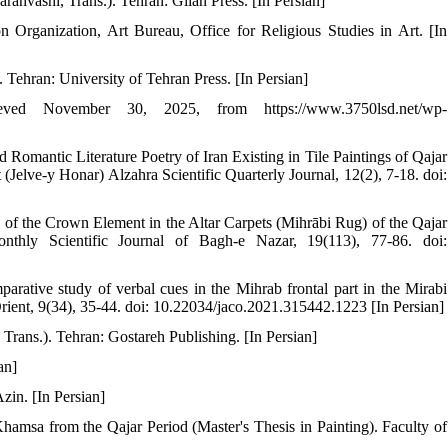
ahvashi, Trans.). Tehran: Gilan Press. [In Persian]
n Organization, Art Bureau, Office for Religious Studies in Art. [In
 Tehran: University of Tehran Press. [In Persian]
ved November 30, 2025, from https://www.3750lsd.net/wp-
 Romantic Literature Poetry of Iran Existing in Tile Paintings of Qajar
Jelve-y Honar) Alzahra Scientific Quarterly Journal, 12(2), 7-18. doi:
 of the Crown Element in the Altar Carpets (Mihrābi Rug) of the Qajar
hly Scientific Journal of Bagh-e Nazar, 19(113), 77-86. doi:
rative study of verbal cues in the Mihrab frontal part in the Mirabi
 Orient, 9(34), 35-44. doi: 10.22034/jaco.2021.315442.1223 [In Persian]
Trans.). Tehran: Gostareh Publishing. [In Persian]
an]
zin. [In Persian]
hamsa from the Qajar Period (Master's Thesis in Painting). Faculty of