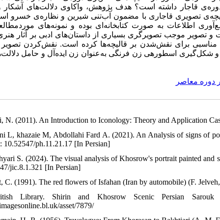
 دوره‌ی قاجار داشته است؟ هدف پژوهش، واکاوی دلالت‌های آشکار و
لیچه‌ی تصویری قاجاری با مضمون ‌آب‌تنی شیرین و نظاره‌ی خسرو اس
ری اطلاعات به‌ صورت کتابخانه‌ای بوده و نمونه‌های موردمطالع
یات و تصویر موجب تصویرگری بسیاری از داستان‌های ادبی بر آثار هنر
مناسبی برای نقش‌شدن بر قالیچه‌ها کرده است. نقش‌کردن تصویر ‌آ
شیرین بر قالیچه‌ها، متأثر از شرایط فرهنگی و اجتماعی دوره‌ی قاجار ‎ی زن فرنگی به‌عنوان زن ایده‌آل و حامل دلالت‌هایی از
ر دوره معاصر
i, N. (2011). An Introduction to Iconology: Theory and Application Cas
ni L, khazaie M, Abdollahi Fard A. (2021). An Analysis of signs of powe
i: 10.52547/ph.11.21.17 [In Persian]
ahyari S. (2024). The visual analysis of Khosrow's portrait painted and
47/jic.8.1.321 [In Persian]
, C. (1991). The red flowers of Isfahan (Iran by automobile) (F. Jelveh
itish Library. Shirin and Khosrow Scenic Persian Sarou
/imagesonline.bl.uk/asset/7879/