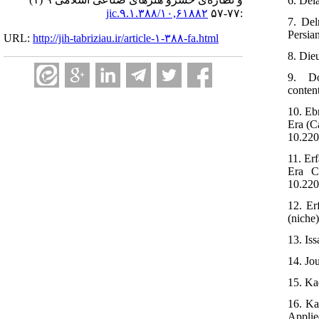
6. Del
۱۰,۶۱۸۸۲/jic.۹.۱.۳۸۸
:۷۷-۵۷
7. Del
Persia
URL:
http://jih-tabriziau.ir/article-۱-۳۸۸-fa.html
8. Die
9. Do
conten
10. Eb
Era (C
10.220
11. Er
Era C
10.220
12. Er
(niche
13. Is
14. Jou
15. Ka
16. Ka
Applied