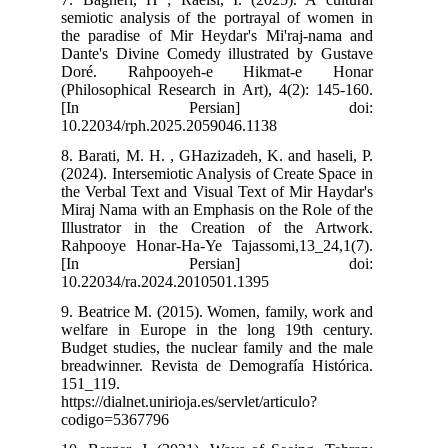
semiotic analysis of the portrayal of women in
the paradise of Mir Heydar's Mi'raj-nama and
Dante's Divine Comedy illustrated by Gustave
Doré. Rahpooyeh-e Hikmat-e Honar
(Philosophical Research in Art), 4(2): 145-160.
[In Persian] doi:
10.22034/rph.2025.2059046.1138
8. Barati, M. H. , GHazizadeh, K. and haseli, P.
(2024). Intersemiotic Analysis of Create Space in
the Verbal Text and Visual Text of Mir Haydar's
Miraj Nama with an Emphasis on the Role of the
Illustrator in the Creation of the Artwork.
Rahpooye Honar-Ha-Ye Tajassomi,13_24,1(7).
[In Persian] doi:
10.22034/ra.2024.2010501.1395
9. Beatrice M. (2015). Women, family, work and
welfare in Europe in the long 19th century.
Budget studies, the nuclear family and the male
breadwinner. Revista de Demografía Histórica.
151_119.
https://dialnet.unirioja.es/servlet/articulo?
codigo=5367796