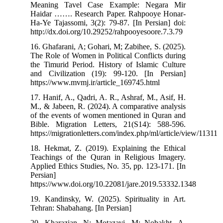
Meaning Tavel Case Example: Negara Mir
Haidar ……. Research Paper. Rahpooye Honar-
Ha-Ye Tajassomi, 3(2): 79-87. [In Persian] doi:
http://dx.doi.org/10.29252/rahpooyesoore.7.3.79
16. Ghafarani, A; Gohari, M; Zabihee, S. (2025).
The Role of Women in Political Conflicts during
the Timurid Period. History of Islamic Culture
and Civilization (19): 99-120. [In Persian]
https://www.mvmj.ir/article_169745.html
17. Hanif, A., Qadri, A. R., Ashraf, M., Asif, H.
M., & Jabeen, R. (2024). A comparative analysis
of the events of women mentioned in Quran and
Bible. Migration Letters, 21(S14): 588-596.
https://migrationletters.com/index.php/ml/article/vi
18. Hekmat, Z. (2019). Explaining the Ethical
Teachings of the Quran in Religious Imagery.
Applied Ethics Studies, No. 35, pp. 123-171. [In
Persian]
https://www.doi.org/10.22081/jare.2019.53332.134
19. Kandinsky, W. (2025). Spirituality in Art.
Tehran: Shabahang. [In Persian]
20. Kharazian, N; Motazavi, M; Nobakht, A.