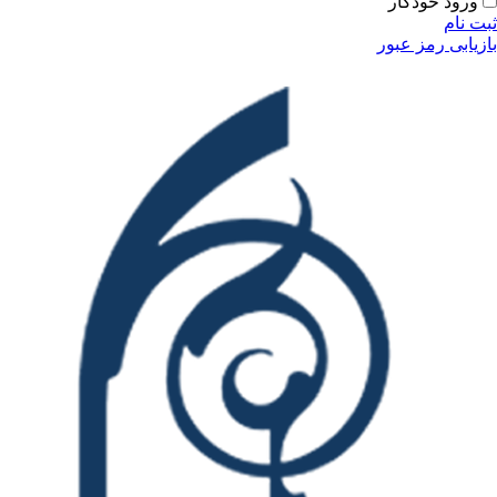
ودکار
مز عبور