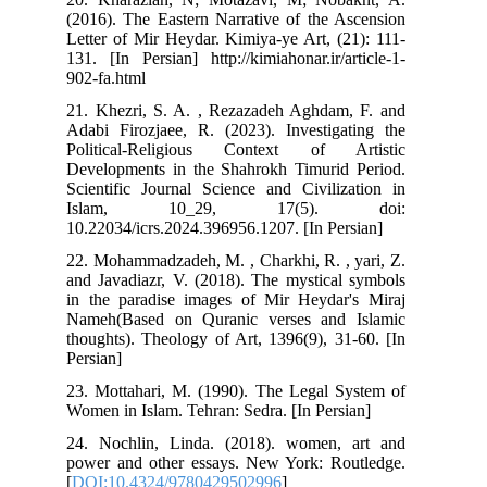
(2016). The Eastern Narrative of the Ascension
Letter of Mir Heydar. Kimiya-ye Art, (21): 111-
131. [In Persian] http://kimiahonar.ir/article-1-
902-fa.html
21. Khezri, S. A. , Rezazadeh Aghdam, F. and
Adabi Firozjaee, R. (2023). Investigating the
Political-Religious Context of Artistic
Developments in the Shahrokh Timurid Period.
Scientific Journal Science and Civilization in
Islam, 10_29, 17(5). doi:
10.22034/icrs.2024.396956.1207. [In Persian]
22. Mohammadzadeh, M. , Charkhi, R. , yari, Z.
and Javadiazr, V. (2018). The mystical symbols
in the paradise images of Mir Heydar's Miraj
Nameh(Based on Quranic verses and Islamic
thoughts). Theology of Art, 1396(9), 31-60. [In
Persian]
23. Mottahari, M. (1990). The Legal System of
Women in Islam. Tehran: Sedra. [In Persian]
24. Nochlin, Linda. (2018). women, art and
power and other essays. New York: Routledge.
[
DOI:10.4324/9780429502996
]