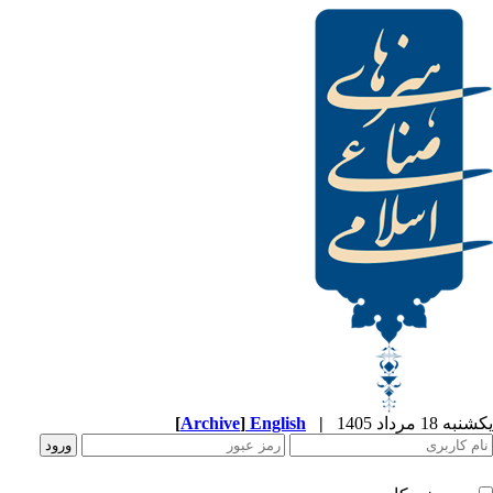
[
Archive
]
English
|