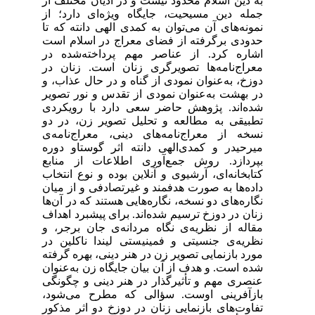
به دین اسلام محدود نیست و در ادیان مختلف از
جمله دین مسیحیت، جایگاه ویژه‌ای دارد؛ از
نمونه‌های آن می‌توان به کمدی ‌الهی دانته که تا
حدودی برگرفته از فضای معراج در اسلام است
اشاره کرد. از عناصر مهم پرداخته‌شده در
معراج‌نامه‌ها تصویرگری زنان است. زنان در
دوزخ، به‌عنوان نمودی از گناه و در حال عذاب، و
در بهشت به‌عنوان نمودی از تقدس و نور تصویر
شده‌اند. پژوهش حاضر سعی دارد با رویکردی
تطبیقی به مطالعه و تحلیل تصویر زن، در دو
نسخه از معراج‌نامه‌های دینی، معراج‌نامه‌ی
میرحیدر و کمدی‌الهی دانته اثر گوستاو دوره
بپردازد. روش جمع‌آوری اطلاعات از منابع
کتابخانه‌ای، آرشیوی و آنلاین بوده و نوع انتخاب
داده‌ها به ‌صورت هدفمند و غیرتصادفی و از میان
نگاره‌های دو نسخه، نگاره‌هایی هستند که در آن‌ها
زنان در دوزخ ترسیم شده‌اند. برای پیشبرد اهداف
مقاله از نظریه‌ی نگاه مردانه‌ی جان برجر، و
نظریه‌ی جنسیتی و فمینیستی لیندا ناکلین در
مورد بازنمایی تصویر زن در هنر دینی، بهره گرفته
شده است. و هدف از آن بیان جایگاه زن به‌عنوان
عنصری مهم و تأثیرگذار در هنر دینی و چگونگی
بازآفرینی اوست. سؤالی که مطرح می‌شود،
تفاوت‌های بازنمایی زنان در دوزخ دو اثر مذکور