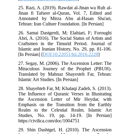
25. Razi, A. (2019). Rawdat al-Jinan wa Ruh al-
Jinan fi Tafseer al-Quran, Vol. 7, Edited and
Annotated by Mirza Abu al-Hasan Sha'ari,
Tehran: Iran Culture Foundation. [In Persian]
26. Samai Dastgerdi, M; Elahiari, F; Foroughi
Abri, A. (2016). The Social Status of Artists and
Craftsmen in the Timurid Period. Journal of
Islamic and Iranian History, No. 29, pp. 81-106.
[In Persian] [
DOI:10.22051/hii.2016.2228
]
27. Segay, M. (2006). The Ascension Letter: The
Miraculous Journey of the Prophet (PBUH).
Translated by Mahnaz Shayesteh Far, Tehran:
Islamic Art Studies. [In Persian]
28. Shayehteh Far, M; Khalaqi Zadeh, S. (2013).
The Influence of Quranic Verses in Illustrating
the Ascension Letter of Mir Heydar, with
Emphasis on the Transition from the Earthly
Realm to the Celestial Realm. Islamic Art
Studies, No. 19, pp. 14-19. [In Persian]
https://civilica.com/doc/1004751
29. Shin Dashtgel, H. (2010). The Ascension