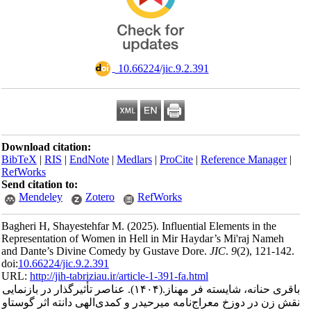
‎ 10.66224/jic.9.2.391
Download citation:
BibTeX
|
RIS
|
EndNote
|
Medlars
|
ProCite
|
Reference Man
RefWorks
Send citation to:
Mendeley
Zotero
RefWorks
Bagheri H, Shayestehfar M.
(2025).
Influential Elements in t
Representation of Women in Hell in Mir Haydar’s Mi'raj Na
and Dante’s Divine Comedy by Gustave Dore.
JIC
.
9
(2)
, 12
doi:
10.66224/jic.9.2.391
URL:
http://jih-tabriziau.ir/article-1-391-fa.html
عناصر تأثیرگذار در بازنمایی
(۱۴۰۴).
حنانه، شایسته فر مهناز
 در دوزخ معراج‌نامه‌ میرحیدر و کمدی‌الهی دانته اثر گوستاو