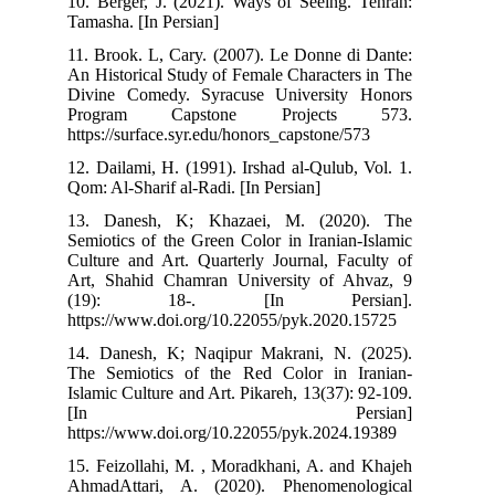
10. Berger, J. (2021). Ways of Seeing. Tehran:
Tamasha. [In Persian]
11. Brook. L, Cary. (2007). Le Donne di Dante:
An Historical Study of Female Characters in The
Divine Comedy. Syracuse University Honors
Program Capstone Projects 573.
https://surface.syr.edu/honors_capstone/573
12. Dailami, H. (1991). Irshad al-Qulub, Vol. 1.
Qom: Al-Sharif al-Radi. [In Persian]
13. Danesh, K; Khazaei, M. (2020). The
Semiotics of the Green Color in Iranian-Islamic
Culture and Art. Quarterly Journal, Faculty of
Art, Shahid Chamran University of Ahvaz, 9
(19): 18-. [In Persian].
https://www.doi.org/10.22055/pyk.2020.15725
14. Danesh, K; Naqipur Makrani, N. (2025).
The Semiotics of the Red Color in Iranian-
Islamic Culture and Art. Pikareh, 13(37): 92-109.
[In Persian]
https://www.doi.org/10.22055/pyk.2024.19389
15. Feizollahi, M. , Moradkhani, A. and Khajeh
AhmadAttari, A. (2020). Phenomenological