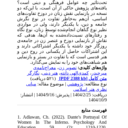
تحت‌تأثیر چه عوامل فرهنگی و دینی است؟
یافته‌های پژوهش حاکی از آن است، با این‌که دو
نسخه در بازنمایی نقش زنان در دوزخ تفاوت‌های
اساسی، آن‌هم به‌خاطر تفاوت در نوع نگرش
جامعه و دین، با یکدیگر دارند، ولی در مواردی
نظیر نوع گناهان انجام‌شده توسط زنان، نوع نگاه
و رفتارهای نسبت‌داده‌شده به آن‌ها، هدفی که
نقاش از بازنمایی دوزخ و عنصر زن در جامعه‌ی
روزگار خود داشته با یکدیگر اشتراکاتی دارند و
این اشتراکات حاصل از یکسانی در روح دین و
هنر قدسی است که با تفاوت در بستر و بازنمایی
هم شباهت‌های خود را به نمایش می‌گذارد.
معراج‌نامه‌ی
،
تصویر زن
واژه‌های کلیدی:
نگارگر
،
هنر دینی
،
کمدی‌الهی دانته
،
میرحیدر
(۵۲۱ دریافت)
[PDF 2388 kb]
متن کامل
نوع مطالعه:
پژوهشي
| موضوع مقاله:
مبانی
نظری هنر اسلامی
دریافت: 1404/2/25 | پذیرش: 1404/9/16 | انتشار:
1404/10/9
فهرست منابع
1. Adlawan, Ch. (2022). Dante's Portrayal Of
Women In The Inferno. Psychology And
Education. 59 (2): 1210-1220.