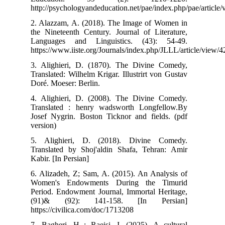
http://psychologyandeducation.net/pae/index.php/pa
2. Alazzam, A. (2018). The Image of Women in
the Nineteenth Century. Journal of Literature,
Languages and Linguistics. (43): 54-49.
https://www.iiste.org/Journals/index.php/JLLL/arti
3. Alighieri, D. (1870). The Divine Comedy,
Translated: Wilhelm Krigar. Illustrirt von Gustav
Doré. Moeser: Berlin.
4. Alighieri, D. (2008). The Divine Comedy.
Translated : henry wadsworth Longfellow.By
Josef Nygrin. Boston Ticknor and fields. (pdf
version)
5. Alighieri, D. (2018). Divine Comedy.
Translated by Shoj'aldin Shafa, Tehran: Amir
Kabir. [In Persian]
6. Alizadeh, Z; Sam, A. (2015). An Analysis of
Women's Endowments During the Timurid
Period. Endowment Journal, Immortal Heritage,
(91)& (92): 141-158. [In Persian]
https://civilica.com/doc/1713208
7. Bagheri, H ; Raeisi, I. (2025). A cultural