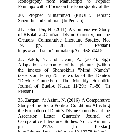
Iconography from Manuscripts to Popular
Paintings with a Focus on the Iconography of the
30. Prophet Muhammad (PBUH). Tehran:
Scientific and Cultural. [In Persian]
31. Tohidi Far, N. (2011). A Comparative Study
of Risalah al-Ghufran, Divine Comedy, and the
Creators. Comparative Literature Studies, No.
19, pp. 11-28. [In Persian]
https://sanad.iau.ir/Journal/clq/Article/850416
32. Vakili, N. and Javani, A. (2014). Sign
Adaptation - semantics of hell pictures (within
the images of Shahrokhi's "Miraj Nameh"
(ascension letter) & the works of the Dante's
"Devine Comedy"). The Monthly Scientific
Journal of Bagh-e Nazar, 11(29): 71-80. [In
Persian]
33. Zarqam, A; Azimi, N. (2016). A Comparative
Study of the Socio-Political Conditions Affecting
the Formation of Dante's Divine Comedy and the
Ascension Letter. Quarterly Journal of
Comparative Literature Studies, No. 3, Autumn,
pp. 27-58. [In Persian]
http://clrj.modares.ac.ir/article-12-12378-fa.html