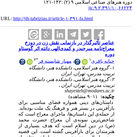
ای صناعی اسلامی ۹ (۲) :۱۴۲-۱۲۱
۱۰,۶۶۲۲
URL:
http://jih-tabriziau.ir/article-۱-۳۹۱-fa.html
عناصر تأثیرگذار در بازنمایی نقش ‌زن در دوزخ
معراج‌نامه‌ میرحیدر و کمدی‌الهی دانته اثر گوستاو
دوره
۲
*
۱
مهناز شایسته فر
،
حنانه باقری
۱- گروه هنر اسلامی، دانشکده‌ هنر، دانشگاه
تربیت مدرس، تهران، ایران
۲- گروه هنر اسلامی، دانشکده‌ هنر، دانشگاه
تربیت مدرس، تهران، ایران ،
shayesteh@modares.ac.ir
چکیده:
(۹۰۱ مشاهده)
داستان‌های دینی همواره فضای مناسبی برای
بازآفرینی در بستر هنر و فرهنگ یک ملت بوده‌اند.
از جمله‌ی این داستان‌ها، ماجرای معراج است که
شاخص‌ترین نمونه‌ی آن معراج حضرت محمد
(ص) در دین اسلام است که هدف بسیاری از
هنرمندان برای بازآفرینی گشته است. این قضیه