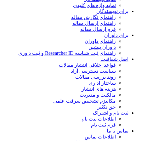
نمایه واژه های کلیدی
ی نویسندگان
راهنمای نگارش مقاله
راهنمای ارسال مقاله
فرم ارسال مقاله
ی داوران
راهنمای داوران
داوران پیشین
راهنمای ثبت شناسه Researcher ID و ثبت داوری
 شفافیت
قواعد اخلاقی انتشار مقالات
سیاست دسترسی آزاد
روند بررسی مقالات
ساختار اداری
هزینه های انتشار
مالکیت و مدیریت
ﻣﮑﺎﻧﯿﺰم ﺗﺸﺨﯿﺺ ﺳﺮﻗﺖ ﻋﻠﻤﯽ
حق تکثیر
 نام و اشتراک
اطلاعات ثبت نام
فرم ثبت نام
س با ما
اطلاعات تماس