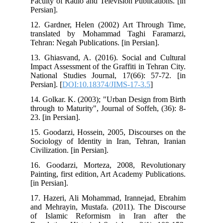
Faculty of Radio and Television Publications. [in
Persian].
12. Gardner, Helen (2002) Art Through Time,
translated by Mohammad Taghi Faramarzi,
Tehran: Negah Publications. [in Persian].
13. Ghiasvand, A. (2016). Social and Cultural
Impact Assessment of the Graffiti in Tehran City.
National Studies Journal, 17(66): 57-72. [in
Persian]. [
DOI:10.18374/JIMS-17-3.5
]
14. Golkar. K. (2003); "Urban Design from Birth
through to Maturity", Journal of Soffeh, (36): 8-
23. [in Persian].
15. Goodarzi, Hossein, 2005, Discourses on the
Sociology of Identity in Iran, Tehran, Iranian
Civilization. [in Persian].
16. Goodarzi, Morteza, 2008, Revolutionary
Painting, first edition, Art Academy Publications.
[in Persian].
17. Hazeri, Ali Mohammad, Irannejad, Ebrahim
and Mehrayin, Mustafa. (2011). The Discourse
of Islamic Reformism in Iran after the