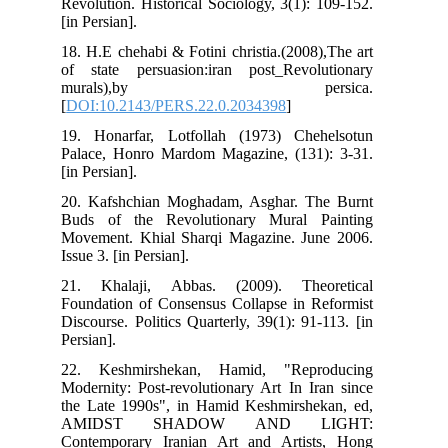
Revolution. Historical Sociology, 3(1): 109-152.
[in Persian].
18. H.E chehabi & Fotini christia.(2008),The art
of state persuasion:iran post_Revolutionary
murals),by persica.
[
DOI:10.2143/PERS.22.0.2034398
]
19. Honarfar, Lotfollah (1973) Chehelsotun
Palace, Honro Mardom Magazine, (131): 3-31.
[in Persian].
20. Kafshchian Moghadam, Asghar. The Burnt
Buds of the Revolutionary Mural Painting
Movement. Khial Sharqi Magazine. June 2006.
Issue 3. [in Persian].
21. Khalaji, Abbas. (2009). Theoretical
Foundation of Consensus Collapse in Reformist
Discourse. Politics Quarterly, 39(1): 91-113. [in
Persian].
22. Keshmirshekan, Hamid, "Reproducing
Modernity: Post-revolutionary Art In Iran since
the Late 1990s", in Hamid Keshmirshekan, ed,
AMIDST SHADOW AND LIGHT:
Contemporary Iranian Art and Artists, Hong