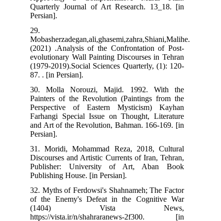
Quarterly Journal of Art Research. 13_18. [in
Persian].
29.
Mobasherzadegan,ali,ghasemi,zahra,Shiani,Malihe.
(2021) .Analysis of the Confrontation of Post-
evolutionary Wall Painting Discourses in Tehran
(1979-2019).Social Sciences Quarterly, (1): 120-
87. . [in Persian].
30. Molla Norouzi, Majid. 1992. With the
Painters of the Revolution (Paintings from the
Perspective of Eastern Mysticism) Kayhan
Farhangi Special Issue on Thought, Literature
and Art of the Revolution, Bahman. 166-169. [in
Persian].
31. Moridi, Mohammad Reza, 2018, Cultural
Discourses and Artistic Currents of Iran, Tehran,
Publisher: University of Art, Aban Book
Publishing House. [in Persian].
32. Myths of Ferdowsi's Shahnameh; The Factor
of the Enemy's Defeat in the Cognitive War
(1404) Vista News,
https://vista.ir/n/shahraranews-2f300. [in