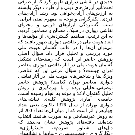
جدیدی در نقاشی دیواری ظهور کرد که از طرفی
تحت‌تأثیر ارزش‌های دینی و از طرف دیگر وابسته
به ارزش‌های آزادی‌خواهی بود. رشد آزادی‌های
فردی، تکثرگرایی و توجه به مفهوم تمدن ایرانی،
سبب گستردگی ابزارهای فرمی و محتوای
نقاشی دیواری در سبک، مصالح و مضامین گردید.
به این ترتیب، مفاهیم گسترده‌تری از مؤلفه‌ها و
ابعاد هویت ملی در نقاشی دیواری ظهور یافتند که
می‌توان آن‌ها را در قالب گفتمان هویت ملی
مورد بررسی و تحلیل قرار داد. سؤال اصلی
پژوهش حاضر این است که زمینه‌های تشکیل
گفتمان هویت ملی در آثار نقاشی دیواری معاصر
تهران چیست؟ و سؤال فرعی این که عناصر،
ویژگی‌ها و شاخص‌های هویت ملی در آثار نقاشی
دیواری معاصر تهران کدامند؟ پژوهش حاضر
توصیفی-تحلیلی بوده و با بهره‌گیری از روش
تحلیل گفتمان لاکلا و موفه به انجام رسیده است.
جامعه‌ی آماری پژوهش کلیه‌ی نقاشی‌های
دیواری‌ تهران از سال 1376 تاکنون یعنی تعداد
چهارهزار اثر است که از میان ان‌ها تعداد 200 اثر
به روش غیرتصادفی و به صورت هدفمند انتخاب
شده‌اند. یافته‌های پژوهش نشان می‌دهد که
دال‌های شناور «مردم»، «ایدئولوژی»،
«نگارگری»، «خوشنویسی»، «نمادها و نشانه‌ها»،