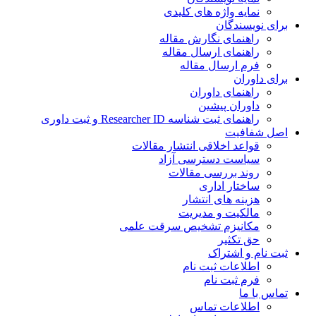
نمایه واژه های کلیدی
ی نویسندگان
راهنمای نگارش مقاله
راهنمای ارسال مقاله
فرم ارسال مقاله
ی داوران
راهنمای داوران
داوران پیشین
راهنمای ثبت شناسه Researcher ID و ثبت داوری
 شفافیت
قواعد اخلاقی انتشار مقالات
سیاست دسترسی آزاد
روند بررسی مقالات
ساختار اداری
هزینه های انتشار
مالکیت و مدیریت
ﻣﮑﺎﻧﯿﺰم ﺗﺸﺨﯿﺺ ﺳﺮﻗﺖ ﻋﻠﻤﯽ
حق تکثیر
 نام و اشتراک
اطلاعات ثبت نام
فرم ثبت نام
س با ما
اطلاعات تماس