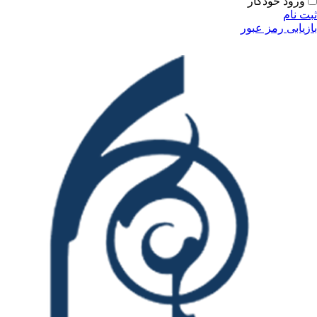
ودکار
مز عبور