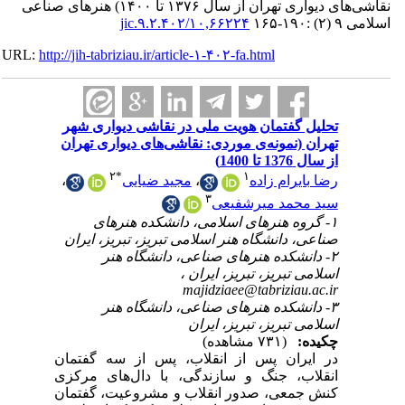
نقاشی‌های دیواری تهران از سال ۱۳۷۶ تا ۱۴۰۰) هنرهای صناعی
۱۰,۶۶۲۲۴/jic.۹.۲.۴۰۲
۱۶۵
URL:
http://jih-tabriziau.ir/article-۱-۴۰۲-fa.html
تحلیل گفتمان هویت ملی در نقاشی دیواری شهر
تهران (نمونه‌ی موردی: نقاشی‌های دیواری تهران
از سال 1376 تا 1400)
۲
*
۱
،
مجید ضیایی
،
رضا بایرام زاده
۳
سید محمد میرشفیعی
۱- گروه هنرهای اسلامی، دانشکده هنرهای
صناعی، دانشگاه هنر اسلامی تبریز، تبریز، ایران
۲- دانشکده هنرهای صناعی، دانشگاه هنر
اسلامی تبریز، تبریز، ایران ،
majidziaee@tabriziau.ac.ir
۳- دانشکده هنرهای صناعی، دانشگاه هنر
اسلامی تبریز، تبریز، ایران
چکیده:
(۷۳۱ مشاهده)
در ایران پس از انقلاب، پس از سه گفتمان
انقلاب، جنگ و سازندگی، با دال‌های مرکزی
کنش جمعی، صدور انقلاب و مشروعیت، گفتمان