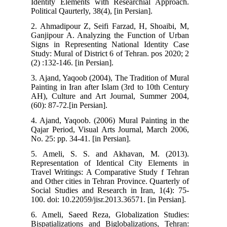
Identity Elements with Researchial Approach.
Political Qaurterly, 38(4), [in Persian].
2. Ahmadipour Z, Seifi Farzad, H, Shoaibi, M,
Ganjipour A. Analyzing the Function of Urban
Signs in Representing National Identity Case
Study: Mural of District 6 of Tehran. pos 2020; 2
(2) :132-146. [in Persian].
3. Ajand, Yaqoob (2004), The Tradition of Mural
Painting in Iran after Islam (3rd to 10th Century
AH), Culture and Art Journal, Summer 2004,
(60): 87-72.[in Persian].
4. Ajand, Yaqoob. (2006) Mural Painting in the
Qajar Period, Visual Arts Journal, March 2006,
No. 25: pp. 34-41. [in Persian].
5. Ameli, S. S. and Akhavan, M. (2013).
Representation of Identical City Elements in
Travel Writings: A Comparative Study f Tehran
and Other cities in Tehran Province. Quarterly of
Social Studies and Research in Iran, 1(4): 75-
100. doi: 10.22059/jisr.2013.36571. [in Persian].
6. Ameli, Saeed Reza, Globalization Studies:
Bispatializations and Biglobalizations, Tehran: