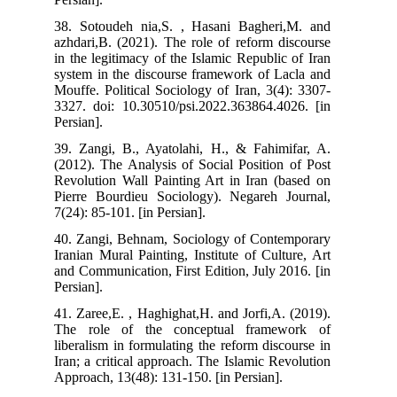
38. Sotoudeh nia,S. , Hasani Bagheri,M. and
azhdari,B. (2021). The role of reform discourse
in the legitimacy of the Islamic Republic of Iran
system in the discourse framework of Lacla and
Mouffe. Political Sociology of Iran, 3(4): 3307-
3327. doi: 10.30510/psi.2022.363864.4026. [in
Persian].
39. Zangi, B., Ayatolahi, H., & Fahimifar, A.
(2012). The Analysis of Social Position of Post
Revolution Wall Painting Art in Iran (based on
Pierre Bourdieu Sociology). Negareh Journal,
7(24): 85-101. [in Persian].
40. Zangi, Behnam, Sociology of Contemporary
Iranian Mural Painting, Institute of Culture, Art
and Communication, First Edition, July 2016. [in
Persian].
41. Zaree,E. , Haghighat,H. and Jorfi,A. (2019).
The role of the conceptual framework of
liberalism in formulating the reform discourse in
Iran; a critical approach. The Islamic Revolution
Approach, 13(48): 131-150. [in Persian].