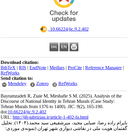
‎ 10.66224/jic.9.2.402
Download citation:
BibTeX
|
RIS
|
EndNote
|
Medlars
|
ProCite
|
Reference Man
RefWorks
Send citation to:
Mendeley
Zotero
RefWorks
Bayramzadeh R, Ziaie M, Mirshafie S M.
(2025).
Analysis of
Discourse of National Identity in Tehran Murals (Case Study:
Tehran Murals from 1376 to 1400).
JIC
.
9
(2)
, 165-190.
doi:
10.66224/jic.9.2.402
URL:
http://jih-tabriziau.ir/article-1-402-fa.html
تحلیل
(۱۴۰۴).
 زاده رضا، ضیایی مجید، میرشفیعی سید محمد
ن هویت ملی در نقاشی دیواری شهر تهران (نمونه‌ی موردی