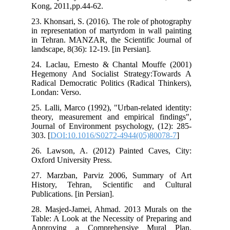
Kong, 2011,pp.44-62.
23. Khonsari, S. (2016). The role of photography
in representation of martyrdom in wall painting
in Tehran. MANZAR, the Scientific Journal of
landscape, 8(36): 12-19. [in Persian].
24. Laclau, Ernesto & Chantal Mouffe (2001)
Hegemony And Socialist Strategy:Towards A
Radical Democratic Politics (Radical Thinkers),
Londan: Verso.
25. Lalli, Marco (1992), "Urban-related identity:
theory, measurement and empirical findings",
Journal of Environment psychology, (12): 285-
303. [
DOI:10.1016/S0272-4944(05)80078-7
]
26. Lawson, A. (2012) Painted Caves, City:
Oxford University Press.
27. Marzban, Parviz 2006, Summary of Art
History, Tehran, Scientific and Cultural
Publications. [in Persian].
28. Masjed-Jamei, Ahmad. 2013 Murals on the
Table: A Look at the Necessity of Preparing and
Approving a Comprehensive Mural Plan.