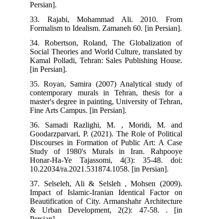
Persian].
33. Rajabi, Mohammad Ali. 2010. From
Formalism to Idealism. Zamaneh 60. [in Persian].
34. Robertson, Roland, The Globalization of
Social Theories and World Culture, translated by
Kamal Polladi, Tehran: Sales Publishing House.
[in Persian].
35. Royan, Samira (2007) Analytical study of
contemporary murals in Tehran, thesis for a
master's degree in painting, University of Tehran,
Fine Arts Campus. [in Persian].
36. Samadi Razlighi, M. , Moridi, M. and
Goodarzparvari, P. (2021). The Role of Political
Discourses in Formation of Public Art: A Case
Study of 1980's Murals in Iran. Rahpooye
Honar-Ha-Ye Tajassomi, 4(3): 35-48. doi:
10.22034/ra.2021.531874.1058. [in Persian].
37. Selseleh, Ali & Selsleh , Mohsen (2009).
Impact of Islamic-Iranian Identical Factor on
Beautification of City. Armanshahr Architecture
& Urban Development, 2(2): 47-58. . [in
Persian].