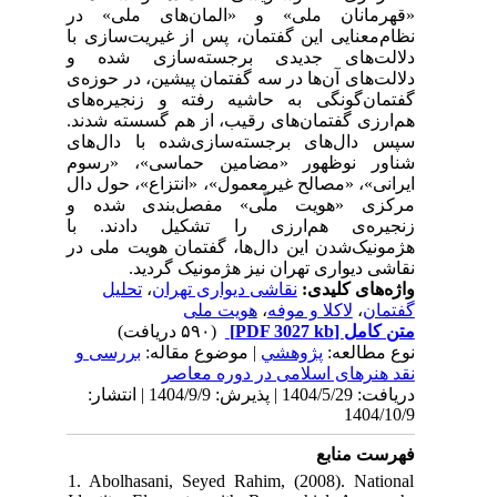
«قهرمانان ملی» و «المان‌های ملی» در
نظام‌معنایی این گفتمان، پس از غیریت‌سازی با
دلالت‌های جدیدی برجسته‌سازی شده و
دلالت‌های آن‌ها در سه گفتمان پیشین، در حوزه‌ی
گفتمان‌گونگی به حاشیه رفته و زنجیره‌های
هم‌ارزی گفتمان‌های رقیب، از هم گسسته شدند.
سپس دال‌های برجسته‌سازی‌شده با دال‌های
شناور نوظهور «مضامین حماسی»، «رسوم
ایرانی»، «مصالح غیرمعمول»، «انتزاع»، حول دال
مرکزی «هویت ملّی» مفصل‌بندی شده و
زنجیره‌ی هم‌ارزی را تشکیل دادند. با
هژمونیک‌شدن این دال‌ها، گفتمان هویت ملی در
نقاشی دیواری تهران نیز هژمونیک گردید.
تحلیل
،
نقاشی دیواری تهران
واژه‌های کلیدی:
هویت ملی
،
لاکلا و موفه
،
گفتمان
(۵۹۰ دریافت)
[PDF 3027 kb]
متن کامل
نوع مطالعه:
پژوهشي
| موضوع مقاله:
بررسی و
نقد هنرهای اسلامی در دوره معاصر
دریافت: 1404/5/29 | پذیرش: 1404/9/9 | انتشار:
1404/10/9
فهرست منابع
1. Abolhasani, Seyed Rahim, (2008). National