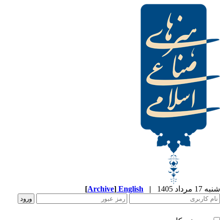
[
Archive
]
English
|