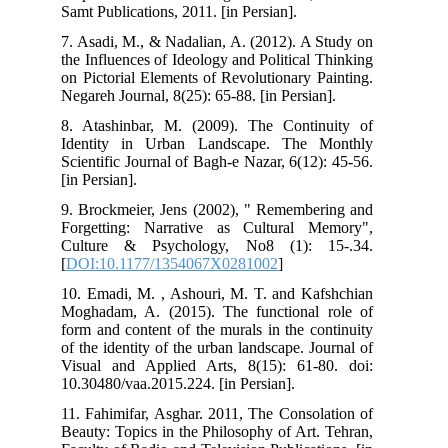
Samt Publications, 2011. [in Persian].
7. Asadi, M., & Nadalian, A. (2012). A Study on
the Influences of Ideology and Political Thinking
on Pictorial Elements of Revolutionary Painting.
Negareh Journal, 8(25): 65-88. [in Persian].
8. Atashinbar, M. (2009). The Continuity of
Identity in Urban Landscape. The Monthly
Scientific Journal of Bagh-e Nazar, 6(12): 45-56.
[in Persian].
9. Brockmeier, Jens (2002), " Remembering and
Forgetting: Narrative as Cultural Memory",
Culture & Psychology, No8 (1): 15-.34.
[
DOI:10.1177/1354067X0281002
]
10. Emadi, M. , Ashouri, M. T. and Kafshchian
Moghadam, A. (2015). The functional role of
form and content of the murals in the continuity
of the identity of the urban landscape. Journal of
Visual and Applied Arts, 8(15): 61-80. doi:
10.30480/vaa.2015.224. [in Persian].
11. Fahimifar, Asghar. 2011, The Consolation of
Beauty: Topics in the Philosophy of Art. Tehran,