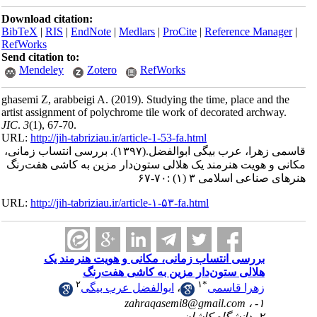
Download citation:
BibTeX
|
RIS
|
EndNote
|
Medlars
|
ProCite
|
Reference Man
RefWorks
Send citation to:
Mendeley
Zotero
RefWorks
ghasemi Z, arabbeigi A.
(2019).
Studying the time, place and
artist assignment of polychrome tile work of decorated archw
JIC
.
3
(1)
, 67-70.
URL:
http://jih-tabriziau.ir/article-1-53-fa.html
زهرا، عرب بیگی ابوالفضل.
(۱۳۹۷).
بررسی انتساب زمانی،
و هویت هنرمند یک هلالی ستون‌دار مزین به کاشی هفت‌رنگ
اعی اسلامی ۳ (۱) :۷۰-۶۷
URL:
http://jih-tabriziau.ir/article-۱-۵۳-fa.html
بررسی انتساب زمانی، مکانی و هویت هنرمند یک
هلالی ستون‌دار مزین به کاشی هفت‌رنگ
۲
۱
*
زهرا قاسمی
،
ابوالفضل عرب بیگی
zahraqasemi8@gmail.com
۱- ،
۲- دانشگاه کاشان