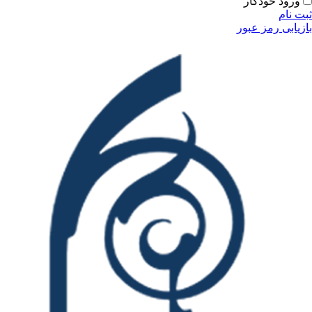
ودکار
مز عبور