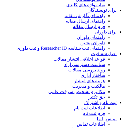
نمایه واژه های کلیدی
ی نویسندگان
راهنمای نگارش مقاله
راهنمای ارسال مقاله
فرم ارسال مقاله
ی داوران
راهنمای داوران
داوران پیشین
راهنمای ثبت شناسه Researcher ID و ثبت داوری
 شفافیت
قواعد اخلاقی انتشار مقالات
سیاست دسترسی آزاد
روند بررسی مقالات
ساختار اداری
هزینه های انتشار
مالکیت و مدیریت
ﻣﮑﺎﻧﯿﺰم ﺗﺸﺨﯿﺺ ﺳﺮﻗﺖ ﻋﻠﻤﯽ
حق تکثیر
 نام و اشتراک
اطلاعات ثبت نام
فرم ثبت نام
س با ما
اطلاعات تماس