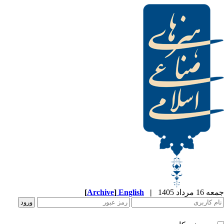
[
Archive
]
English
|