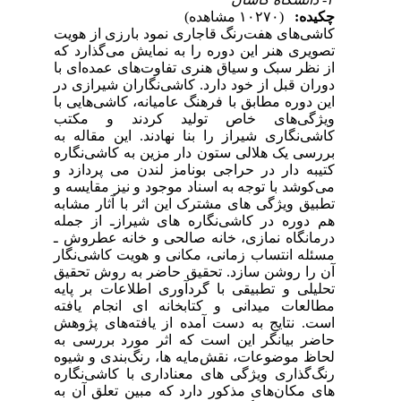
چکیده:
(۱۰۲۷۰ مشاهده)
کاشی‌های هفت‌رنگ قاجاری نمود بارزی از هویت
تصویری هنر این دوره را به نمایش می‌گذارد که
از نظر سبک و سیاق هنری تفاوت‌های عمده‌ای با
دوران قبل از خود دارد. کاشی‌نگاران شیرازی در
این دوره مطابق با فرهنگ عامیانه، کاشی‌هایی با
ویژگی‌های خاص تولید کردند و مکتب
کاشی‌نگاری شیراز را بنا نهادند
.
این مقاله به
بررسی یک هلالی ستون‌ دار مزین به کاشی‌نگاره
کتیبه دار در حراجی بونامز لندن می پردازد و
می‌کوشد با توجه به اسناد موجود و نیز مقایسه و
تطبیق ویژگی های مشترک این اثر با آثار مشابه
هم دوره در کاشی‌نگاره های شیرازـ از جمله
درمانگاه نمازی، خانه صالحی و خانه عطروش ـ
مسئله انتساب زمانی، مکانی و هویت کاشی‌نگار
آن را روشن سازد
.
تحقیق حاضر به روش تحقیق
تحلیلی و تطبیقی با گردآوری اطلاعات بر پایه
مطالعات میدانی و کتابخانه ای انجام یافته
است
.
نتایج به دست آمده از یافته‌های پژوهش
حاضر بیانگر این است که اثر مورد بررسی به
لحاظ موضوعات، نقش‌مایه ها، رنگ‌بندی و شیوه
رنگ‌گذاری ویژگی های معناداری با کاشی‌نگاره
های مکان‌های مذکور دارد که مبین تعلق آن به